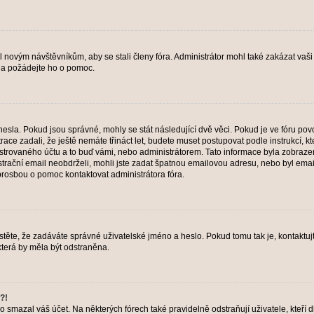
il novým návštěvníkům, aby se stali členy fóra. Administrátor mohl také zakázat va
a a požádejte ho o pomoc.
hesla. Pokud jsou správné, mohly se stát následující dvě věci. Pokud je ve fóru 
ace zadali, že ještě nemáte třináct let, budete muset postupovat podle instrukcí, kt
trovaného účtu a to buď vámi, nebo administrátorem. Tato informace byla zobrazena
gistrační email neobdrželi, mohli jste zadat špatnou emailovou adresu, nebo byl em
s prosbou o pomoc kontaktovat administrátora fóra.
těte, že zadáváte správné uživatelské jméno a heslo. Pokud tomu tak je, kontaktujte a
terá by měla být odstraněna.
?!
smazal váš účet. Na některých fórech také pravidelně odstraňují uživatele, kteří d