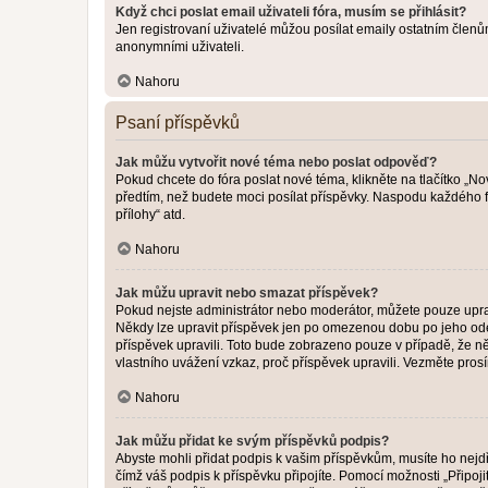
Když chci poslat email uživateli fóra, musím se přihlásit?
Jen registrovaní uživatelé můžou posílat emaily ostatním členům
anonymními uživateli.
Nahoru
Psaní příspěvků
Jak můžu vytvořit nové téma nebo poslat odpověď?
Pokud chcete do fóra poslat nové téma, klikněte na tlačítko „No
předtím, než budete moci posílat příspěvky. Naspodu každého fó
přílohy“ atd.
Nahoru
Jak můžu upravit nebo smazat příspěvek?
Pokud nejste administrátor nebo moderátor, můžete pouze upravo
Někdy lze upravit příspěvek jen po omezenou dobu po jeho odesl
příspěvek upravili. Toto bude zobrazeno pouze v případě, že n
vlastního uvážení vzkaz, proč příspěvek upravili. Vezměte pr
Nahoru
Jak můžu přidat ke svým příspěvků podpis?
Abyste mohli přidat podpis k vašim příspěvkům, musíte ho nejdří
čímž váš podpis k příspěvku připojíte. Pomocí možnosti „Připo