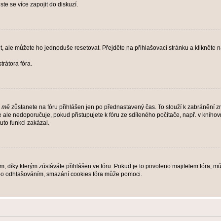
te se více zapojit do diskuzí.
t, ale můžete ho jednoduše resetovat. Přejděte na přihlašovací stránku a klikněte
rátora fóra.
i mě
zůstanete na fóru přihlášen jen po přednastavený čas. To slouží k zabránění zn
se ale nedoporučuje, pokud přistupujete k fóru ze sdíleného počítače, např. v kniho
tuto funkci zakázal.
díky kterým zůstáváte přihlášen ve fóru. Pokud je to povoleno majitelem fóra, můž
nebo odhlašováním, smazání cookies fóra může pomoci.