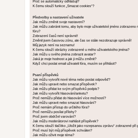
Proč se automaticky odhlašuji?
K čemu slouží funkce „Smazat cookies“?
Předvolby a nastavení uživatele
Jak můžu změnit svoje nastavení?
Jak můžu zabránit tomu, aby bylo moje uživatelské jméno zobrazeno 
fóru?
Zobrazení časů není správné!
Změnil jsem časovou zónu, ale čas se stále nezobrazuje správně!
Můj jazyk není na seznamu!
K čemu slouží obrázky zobrazené u mého uživatelského jména?
Jak můžu u svého jména zobrazit avatar?
Jaká je moje hodnost a jak ji můžu změnit?
Když chci poslat email uživateli fóra, musím se přihlásit?
Psaní příspěvků
Jak můžu vytvořit nové téma nebo poslat odpověď?
Jak můžu upravit nebo smazat příspěvek?
Jak můžu přidat ke svým příspěvků podpis?
Jak můžu vytvořit hlasování/anketu?
Proč nemůžu přidat do hlasování více možností?
Jak můžu upravit nebo smazat hlasování?
Proč nemám přístup do určitého fóra?
Proč nemůžu posílat přílohy?
Proč jsem obdržel varování?
Jak můžu moderátorovi nahlásit příspěvek?
K čemu slouží tlačítko „Uložit jako rozepsanou zprávu“ zobrazené při
Proč musí být můj příspěvek schválen?
Jak můžu oživit moje téma?