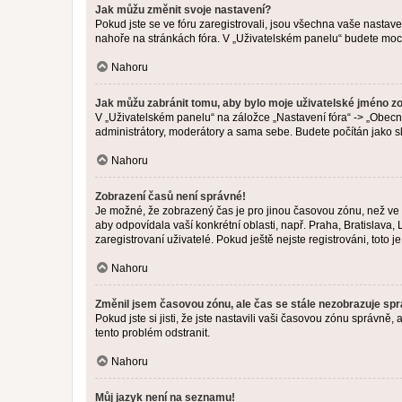
Jak můžu změnit svoje nastavení?
Pokud jste se ve fóru zaregistrovali, jsou všechna vaše nastav
nahoře na stránkách fóra. V „Uživatelském panelu“ budete moc
Nahoru
Jak můžu zabránit tomu, aby bylo moje uživatelské jméno z
V „Uživatelském panelu“ na záložce „Nastavení fóra“ -> „Obec
administrátory, moderátory a sama sebe. Budete počítán jako sk
Nahoru
Zobrazení časů není správné!
Je možné, že zobrazený čas je pro jinou časovou zónu, než ve k
aby odpovídala vaší konkrétní oblasti, např. Praha, Bratislav
zaregistrovaní uživatelé. Pokud ještě nejste registrováni, toto je
Nahoru
Změnil jsem časovou zónu, ale čas se stále nezobrazuje sp
Pokud jste si jisti, že jste nastavili vaši časovou zónu správn
tento problém odstranit.
Nahoru
Můj jazyk není na seznamu!