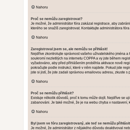
Nahoru
Proč se nemůžu zaregistrovat?
Je možné, že administrátor fóra zakázal registrace, aby zabrán
kterého se snažíš zaregistrovat. Kontaktujte administrátora fór
Nahoru
Zaregistroval jsem se, ale nemůžu se přihlásit!
Nejdříve zkontrolujte správnost vašeho uživatelského jména a 
soukromí nezletilých na internetu COPPA a vy jste během registr
vyžadováno, aby před přihlášením proběhla aktivace nově regis
pokračujte podle instrukcí, které v něm najdete. Pokud jste re
jste si jistí, že jste zadali správnou emailovou adresu, zkuste 
Nahoru
Proč se nemůžu přihlásit?
Existuje několik důvodů, proč k tomu může dojít. Nejdříve se ujis
zabanováni. Je také možné, že je na webu chyba v nastavení, k
Nahoru
Byl jsem ve fóru zaregistrovaný, ale teď se nemůžu přihlásit
Je možné, že administrátor z nějakého důvodu deaktivoval nebo 