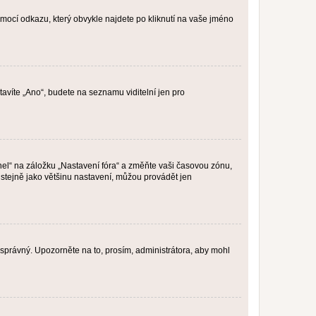
omocí odkazu, který obvykle najdete po kliknutí na vaše jméno
tavíte „Ano“, budete na seznamu viditelní jen pro
nel“ na záložku „Nastavení fóra“ a změňte vaši časovou zónu,
stejně jako většinu nastavení, můžou provádět jen
nesprávný. Upozorněte na to, prosím, administrátora, aby mohl