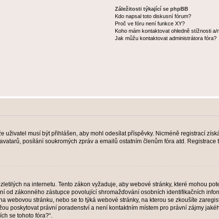
Záležitosti týkající se phpBB
Kdo napsal toto diskusní fórum?
Proč ve fóru není funkce XY?
Koho mám kontaktovat ohledně stížnosti a/ne
Jak můžu kontaktovat administrátora fóra?
 že uživatel musí být přihlášen, aby mohl odesílat příspěvky. Nicméně registrací zís
 avatarů, posílání soukromých zpráv a emailů ostatním členům fóra atd. Registrace t
etilých na internetu. Tento zákon vyžaduje, aby webové stránky, které mohou pot
ní od zákonného zástupce povolující shromažďování osobních identifikačních informac
vat na webovou stránku, nebo se to týká webové stránky, na kterou se zkoušíte zareg
ůžou poskytovat právní poradenství a není kontaktním místem pro právní zájmy ja
ích se tohoto fóra?“.