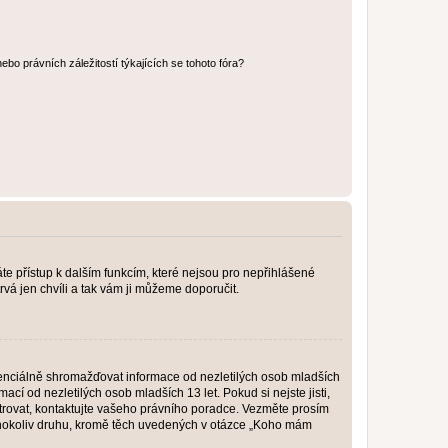
bo právních záležitostí týkajících se tohoto fóra?
káte přístup k dalším funkcím, které nejsou pro nepřihlášené
rvá jen chvíli a tak vám ji můžeme doporučit.
enciálně shromažďovat informace od nezletilých osob mladších
í od nezletilých osob mladších 13 let. Pokud si nejste jisti,
istrovat, kontaktujte vašeho právního poradce. Vezměte prosím
kéhokoliv druhu, kromě těch uvedených v otázce „Koho mám