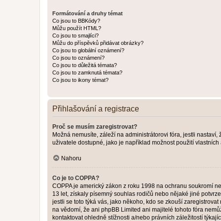
Formátování a druhy témat
Co jsou to BBKódy?
Můžu použít HTML?
Co jsou to smajlíci?
Můžu do příspěvků přidávat obrázky?
Co jsou to globální oznámení?
Co jsou to oznámení?
Co jsou to důležitá témata?
Co jsou to zamknutá témata?
Co jsou to ikony témat?
Přihlašování a registrace
Proč se musím zaregistrovat?
Možná nemusíte, záleží na administrátorovi fóra, jestli nastaví,
uživatele dostupné, jako je například možnost použití vlastních
Nahoru
Co je to COPPA?
COPPA je americký zákon z roku 1998 na ochranu soukromí nezl
13 let, získaly písemný souhlas rodičů nebo nějaké jiné potvrze
jestli se toto týká vás, jako někoho, kdo se zkouší zaregistro
na vědomí, že ani phpBB Limited ani majitelé tohoto fóra nem
kontaktovat ohledně stížnosti a/nebo právních záležitostí týkajíc