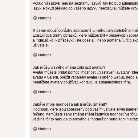
Pokud váš jazyk není na seznamu jazyků, tak ho buď administrát
jazyk. Pokud překlad do vašeho jazyku neexistuje, můžete vytv
Nahoru
K čemu slouží obrázky zobrazené u mého uživatelského jm
Existují dva druhy obrázků, které můžou být v příspěvcích zobr
a indikují, kolik příspěvků jste odeslali, nebo pomáhají určit 
uživatele.
Nahoru
Jak můžu u svého jména zobrazit avatar?
Avatar můžete přidat pomocí možnosti „Nastavení avataru“, kter
avatar v Galerii, použít vzdálený avatar (z jiného webu), nebo a
nemůžete avatary používat, kontaktujte administrátora fóra.
Nahoru
Jaká je moje hodnost a jak ji můžu změnit?
Hodnosti, které jsou zobrazeny pod vaším uživatelským jménem, i
řečeno, nemůžete sami změnit znění žádných hodností ve fóru, 
většině fór to nebude tolerováno a moderátor nebo administrát
Nahoru