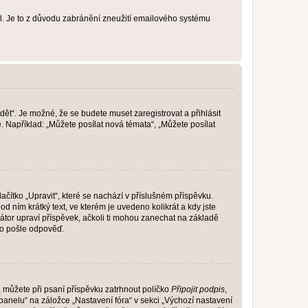
lil. Je to z důvodu zabránění zneužití emailového systému
dět“. Je možné, že se budete muset zaregistrovat a přihlásit
 Například: „Můžete posílat nová témata“, „Můžete posílat
čítko „Upravit“, které se nachází v příslušném příspěvku.
 ním krátký text, ve kterém je uvedeno kolikrát a kdy jste
átor upraví příspěvek, ačkoli ti mohou zanechat na základě
do pošle odpověď.
e, můžete při psaní příspěvku zatrhnout políčko
Připojit podpis
,
anelu“ na záložce „Nastavení fóra“ v sekci „Výchozí nastavení