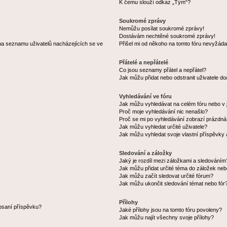
K čemu slouží odkaz „Tým“?
Soukromé zprávy
Nemůžu posílat soukromé zprávy!
Dostávám nechtěné soukromé zprávy!
na seznamu uživatelů nacházejících se ve
Přišel mi od někoho na tomto fóru nevyžáda
Přátelé a nepřátelé
Co jsou seznamy přátel a nepřátel?
Jak můžu přidat nebo odstranit uživatele d
Vyhledávání ve fóru
Jak můžu vyhledávat na celém fóru nebo v 
Proč moje vyhledávání nic nenašlo?
Proč se mi po vyhledávání zobrazí prázdná
Jak můžu vyhledat určité uživatele?
Jak můžu vyhledat svoje vlastní příspěvky
Sledování a záložky
Jaký je rozdíl mezi záložkami a sledováním
Jak můžu přidat určité téma do záložek neb
Jak můžu začít sledovat určité fórum?
Jak můžu ukončit sledování témat nebo fór
Přílohy
 psaní příspěvku?
Jaké přílohy jsou na tomto fóru povoleny?
Jak můžu najít všechny svoje přílohy?