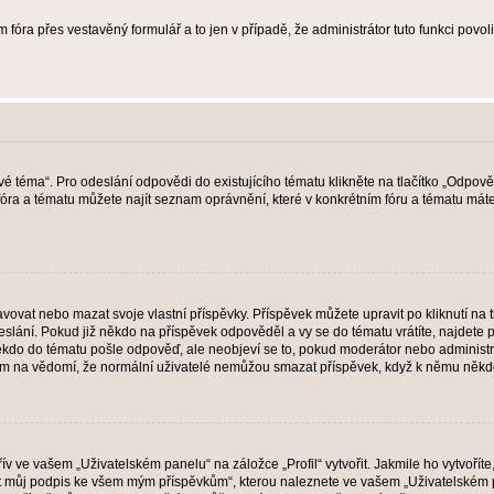
 fóra přes vestavěný formulář a to jen v případě, že administrátor tuto funkci povo
vé téma“. Pro odeslání odpovědi do existujícího tématu klikněte na tlačítko „Odpově
ra a tématu můžete najít seznam oprávnění, které v konkrétním fóru a tématu máte.
vat nebo mazat svoje vlastní příspěvky. Příspěvek můžete upravit po kliknutí na tla
ání. Pokud již někdo na příspěvek odpověděl a vy se do tématu vrátíte, najdete pod
ěkdo do tématu pošle odpověď, ale neobjeví se to, pokud moderátor nebo administr
osím na vědomí, že normální uživatelé nemůžou smazat příspěvek, když k němu něk
v ve vašem „Uživatelském panelu“ na záložce „Profil“ vytvořit. Jakmile ho vytvořít
jit můj podpis ke všem mým příspěvkům“, kterou naleznete ve vašem „Uživatelském p