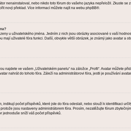
or nenainstaloval, nebo nikdo toto fórum do vašeho jazyka nepřeložil. Zkuste se ze
ořit nový překlad. Více informací můžete najít na webu
phpBB
®.
éna?
azeny u uživatelského jména. Jedním z nich jsou obrázky asociované s vaší hodnost
jakou mají uživatelé fóra funkci. Další, obvykle větší obrázek, je známý jako avatar
ou najdete ve vašem „Uživatelském panelu“ na záložce „Profil“. Avatar můžete přida
vatar nahrát do tohoto fóra. Záleží na administrátorovi fóra, jestli je používání ava
ndikují počet příspěvků, které jste do fóra odeslali, nebo slouží k identifikaci urč
protože jsou nastaveny administrátorem fóra. Prosím, nezatěžujte fórum zbytečným 
or jednoduše sníží váš počet příspěvků.