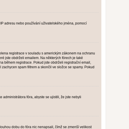
ši IP adresu nebo používání uživatelského jména, pomocí
povolena registrace v souladu s americkým zákonem na ochranu
eré jste obdrželi emailem. Na některých fórech je také
 během registrace. Pokud jste obdrželi registrační email,
ail zachycen spam filtrem a skončil ve složce se spamy. Pokud
dministrátora fóra, abyste se ujistili, že jste nebyli
louhou dobu do fóra nic nenapsali, čímž se zmenší velikost