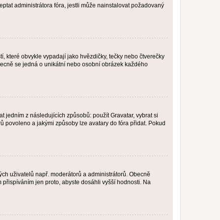
ptat administrátora fóra, jestli může nainstalovat požadovaný
í, které obvykle vypadají jako hvězdičky, tečky nebo čtverečky
 a obecně se jedná o unikátní nebo osobní obrázek každého
t jedním z následujících způsobů: použít Gravatar, vybrat si
tarů povoleno a jakými způsoby lze avatary do fóra přidat. Pokud
itých uživatelů např. moderátorů a administrátorů. Obecně
přispíváním jen proto, abyste dosáhli vyšší hodnosti. Na