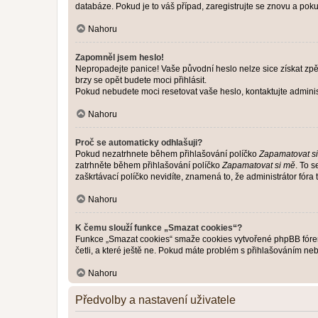
databáze. Pokud je to váš případ, zaregistrujte se znovu a pokus
Nahoru
Zapomněl jsem heslo!
Nepropadejte panice! Vaše původní heslo nelze sice získat zpě
brzy se opět budete moci přihlásit.
Pokud nebudete moci resetovat vaše heslo, kontaktujte administ
Nahoru
Proč se automaticky odhlašuji?
Pokud nezatrhnete během přihlašování políčko
Zapamatovat s
zatrhněte během přihlašování políčko
Zapamatovat si mě
. To 
zaškrtávací políčko nevidíte, znamená to, že administrátor fóra 
Nahoru
K čemu slouží funkce „Smazat cookies“?
Funkce „Smazat cookies“ smaže cookies vytvořené phpBB fórem, 
četli, a které ještě ne. Pokud máte problém s přihlašováním 
Nahoru
Předvolby a nastavení uživatele