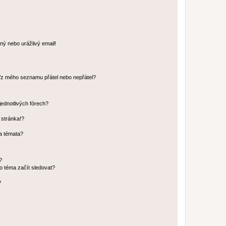
ný nebo urážlivý email!
o/z mého seznamu přátel nebo nepřátel?
jednotlivých fórech?
 stránka!?
 a témata?
?
o téma začít sledovat?
?