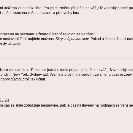
ení uložena v databázi fóra. Pro jejich změnu přejděte na váš „Uživatelský panel“ p
i změnit všechna vaše nastavení a předvolby fóra.
obrazeno na seznamu uživatelů nacházejících se ve fóru?
né nastavení fóra“ najdete možnost
Skrýt můj online stav
. Pokud u této možnosti nas
rytý uživatel.
teré se nacházíte. Pokud se jedná o tento případ, přejděte na váš „Uživatelský pa
a, Londýn, New York, Sydney atd. Vezměte prosím na vědomí, že změnu časové zóny, 
 dobrý důvod, proč tak učinit.
rávně!
ě, ale čas se stále zobrazuje nesprávně, pak je čas nastavený na hodinách serveru 