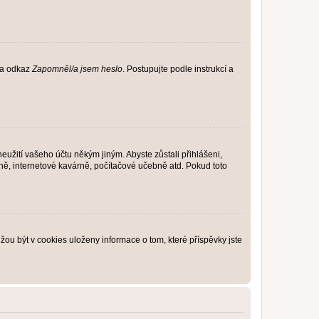
 na odkaz
Zapomněl/a jsem heslo
. Postupujte podle instrukcí a
eužití vašeho účtu někým jiným. Abyste zůstali přihlášeni,
vně, internetové kavárně, počítačové učebně atd. Pokud toto
ou být v cookies uloženy informace o tom, které příspěvky jste