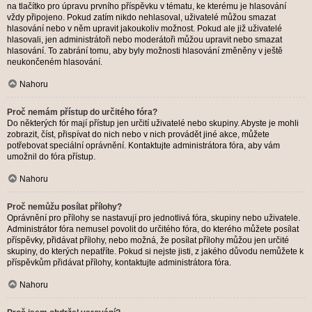
na tlačítko pro úpravu prvního příspěvku v tématu, ke kterému je hlasování
vždy připojeno. Pokud zatím nikdo nehlasoval, uživatelé můžou smazat
hlasování nebo v něm upravit jakoukoliv možnost. Pokud ale již uživatelé
hlasovali, jen administrátoři nebo moderátoři můžou upravit nebo smazat
hlasování. To zabrání tomu, aby byly možnosti hlasování změněny v ještě
neukončeném hlasování.
Nahoru
Proč nemám přístup do určitého fóra?
Do některých fór mají přístup jen určití uživatelé nebo skupiny. Abyste je mohli
zobrazit, číst, přispívat do nich nebo v nich provádět jiné akce, můžete
potřebovat speciální oprávnění. Kontaktujte administrátora fóra, aby vám
umožnil do fóra přístup.
Nahoru
Proč nemůžu posílat přílohy?
Oprávnění pro přílohy se nastavují pro jednotlivá fóra, skupiny nebo uživatele.
Administrátor fóra nemusel povolit do určitého fóra, do kterého můžete posílat
příspěvky, přidávat přílohy, nebo možná, že posílat přílohy můžou jen určité
skupiny, do kterých nepatříte. Pokud si nejste jisti, z jakého důvodu nemůžete k
příspěvkům přidávat přílohy, kontaktujte administrátora fóra.
Nahoru