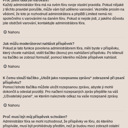
Proč jsem obdržel varování?
Každý administrátor fóra má na svém fóru svoje vlastní pravidla. Pokud nějaké
z těchto pravidel porušíte, může vám být uděleno varování. Vezměte prosím na
vědomí, že toto je rozhodnutí administrátora a phpBB Limited nemá nic
společného s varováními na daném fóru. Pokud si nejste jisti, z jakého důvodu
jste obdrželi varování, kontaktujte administrátora fóra.
Nahoru
Jak můžu moderátorovi nahlásit příspěvek?
Pokud je tato funkce povolena administrátorem fóra, měli byste v příspěvku,
který chcete nahlásit, vidět tlačítko (ikonu) pro nahlášení příspěvku. Po kliknutí
na tlačítko se zobrazí formulář, pomocí kterého můžete příspěvek nahlásit.
Nahoru
K čemu slouží tlačítko „Uložit jako rozepsanou zprávu“ zobrazené při psaní
příspěvku?
Pomocí tohoto tlačítka můžete uložit rozepsanou zprávu, abyste ji mohli
dokončit a odeslat později. Pro načtení rozepsaných zpráv přejděte na váš
„Uživatelský panel“, ve kterém naleznete odkaz na vaše rozepsané zprávy.
Nahoru
Proč musí být můj příspěvek schválen?
Administrátor fóra se mohl rozhodnout, že příspěvky ve fóru, do kterého
přispíváte, musí být prohlédnuty předtím, než je budou moci zobrazit ostatní