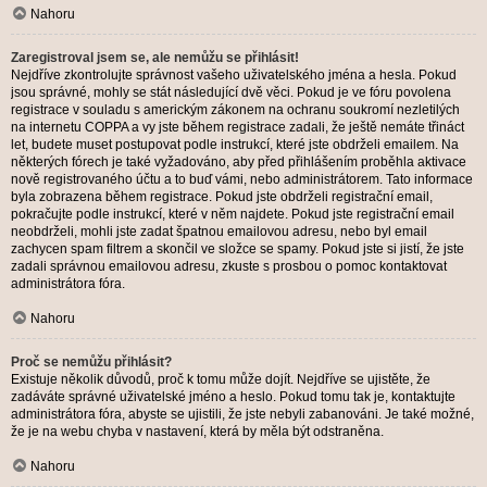
Nahoru
Zaregistroval jsem se, ale nemůžu se přihlásit!
Nejdříve zkontrolujte správnost vašeho uživatelského jména a hesla. Pokud
jsou správné, mohly se stát následující dvě věci. Pokud je ve fóru povolena
registrace v souladu s americkým zákonem na ochranu soukromí nezletilých
na internetu COPPA a vy jste během registrace zadali, že ještě nemáte třináct
let, budete muset postupovat podle instrukcí, které jste obdrželi emailem. Na
některých fórech je také vyžadováno, aby před přihlášením proběhla aktivace
nově registrovaného účtu a to buď vámi, nebo administrátorem. Tato informace
byla zobrazena během registrace. Pokud jste obdrželi registrační email,
pokračujte podle instrukcí, které v něm najdete. Pokud jste registrační email
neobdrželi, mohli jste zadat špatnou emailovou adresu, nebo byl email
zachycen spam filtrem a skončil ve složce se spamy. Pokud jste si jistí, že jste
zadali správnou emailovou adresu, zkuste s prosbou o pomoc kontaktovat
administrátora fóra.
Nahoru
Proč se nemůžu přihlásit?
Existuje několik důvodů, proč k tomu může dojít. Nejdříve se ujistěte, že
zadáváte správné uživatelské jméno a heslo. Pokud tomu tak je, kontaktujte
administrátora fóra, abyste se ujistili, že jste nebyli zabanováni. Je také možné,
že je na webu chyba v nastavení, která by měla být odstraněna.
Nahoru