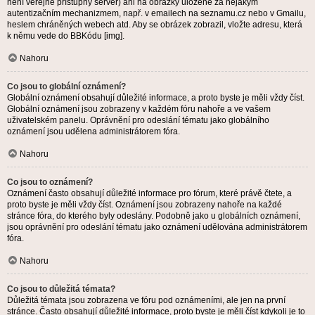
není veřejně přístupný server) ani na obrázky uložené za nějakým
autentizačním mechanizmem, např. v emailech na seznamu.cz nebo v Gmailu,
heslem chráněných webech atd. Aby se obrázek zobrazil, vložte adresu, která
k němu vede do BBKódu [img].
Nahoru
Co jsou to globální oznámení?
Globální oznámení obsahují důležité informace, a proto byste je měli vždy číst.
Globální oznámení jsou zobrazeny v každém fóru nahoře a ve vašem
uživatelském panelu. Oprávnění pro odeslání tématu jako globálního
oznámení jsou udělena administrátorem fóra.
Nahoru
Co jsou to oznámení?
Oznámení často obsahují důležité informace pro fórum, které právě čtete, a
proto byste je měli vždy číst. Oznámení jsou zobrazeny nahoře na každé
stránce fóra, do kterého byly odeslány. Podobně jako u globálních oznámení,
jsou oprávnění pro odeslání tématu jako oznámení udělována administrátorem
fóra.
Nahoru
Co jsou to důležitá témata?
Důležitá témata jsou zobrazena ve fóru pod oznámeními, ale jen na první
stránce. Často obsahují důležité informace, proto byste je měli číst kdykoli je to