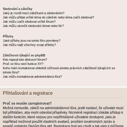
Sledování a záložky
Jaký je rozdíl mezi záložkami a sledováním?
Jak můžu přidat určité téma do záložek nebo téma začít sledovat?
Jak můžu začít sledovat určité fórum?
Jak můžu ukončit sledování témat nebo fór?
Přílohy
Jaké přílohy jsou na tomto fóru povoleny?
Jak můžu najít všechny svoje přílohy?
Záležitosti týkající se phpBB
Kdo napsal toto diskusní fórum?
Proč ve fóru není funkce XY?
Koho mám kontaktovat ohledně stížnosti a/nebo právních záležitostí týkajících se
tohoto fóra?
Jak můžu kontaktovat administrátora fóra?
Přihlašování a registrace
Proč se musím zaregistrovat?
Možná nemusíte, záleží na administrátorovi fóra, jestli nastaví, že uživatel musí
být přihlášen, aby mohl odesílat příspěvky. Nicméně registrací získáte přístup k
dalším funkcím, které nejsou pro nepřihlášené uživatele dostupné, jako je
například možnost použití vlastních avatarů, posílání soukromých zpráv a
emailů ostatním členům fóra atd. Registrace trvá jen chvíli a tak vám ji můžeme