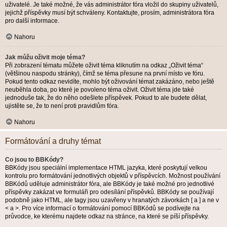
uživatelé. Je také možné, že vás administrátor fóra vložil do skupiny uživatelů,
jejichž příspěvky musí být schváleny. Kontaktujte, prosím, administrátora fóra
pro další informace.
Nahoru
Jak můžu oživit moje téma?
Při zobrazení tématu můžete oživit téma kliknutím na odkaz „Oživit téma“
(většinou naspodu stránky), čímž se téma přesune na první místo ve fóru.
Pokud tento odkaz nevidíte, mohlo být oživování témat zakázáno, nebo ještě
neuběhla doba, po které je povoleno téma oživit. Oživit téma jde také
jednoduše tak, že do něho odešlete příspěvek. Pokud to ale budete dělat,
ujistěte se, že to není proti pravidlům fóra.
Nahoru
Formátování a druhy témat
Co jsou to BBKódy?
BBKódy jsou speciální implementace HTML jazyka, které poskytují velkou
kontrolu pro formátování jednotlivých objektů v příspěvcích. Možnost používání
BBKódů uděluje administrátor fóra, ale BBKódy je také možné pro jednotlivé
příspěvky zakázat ve formuláři pro odesílání příspěvků. BBKódy se používají
podobně jako HTML, ale tagy jsou uzavřeny v hranatých závorkách [ a ] a ne v
< a >. Pro více informací o formátování pomocí BBKódů se podívejte na
průvodce, ke kterému najdete odkaz na stránce, na které se píší příspěvky.