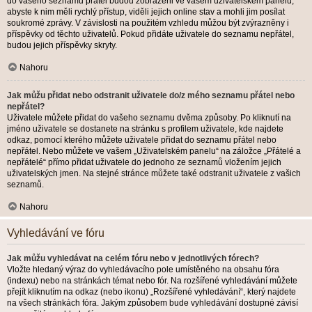
do vašeho seznamu přátel budou zobrazeni ve vašem uživatelském panelu,
abyste k nim měli rychlý přístup, viděli jejich online stav a mohli jim posílat
soukromé zprávy. V závislosti na použitém vzhledu můžou být zvýrazněny i
příspěvky od těchto uživatelů. Pokud přidáte uživatele do seznamu nepřátel,
budou jejich příspěvky skryty.
Nahoru
Jak můžu přidat nebo odstranit uživatele do/z mého seznamu přátel nebo
nepřátel?
Uživatele můžete přidat do vašeho seznamu dvěma způsoby. Po kliknutí na
jméno uživatele se dostanete na stránku s profilem uživatele, kde najdete
odkaz, pomocí kterého můžete uživatele přidat do seznamu přátel nebo
nepřátel. Nebo můžete ve vašem „Uživatelském panelu“ na záložce „Přátelé a
nepřátelé“ přímo přidat uživatele do jednoho ze seznamů vložením jejich
uživatelských jmen. Na stejné stránce můžete také odstranit uživatele z vašich
seznamů.
Nahoru
Vyhledávání ve fóru
Jak můžu vyhledávat na celém fóru nebo v jednotlivých fórech?
Vložte hledaný výraz do vyhledávacího pole umístěného na obsahu fóra
(indexu) nebo na stránkách témat nebo fór. Na rozšířené vyhledávání můžete
přejít kliknutím na odkaz (nebo ikonu) „Rozšířené vyhledávání“, který najdete
na všech stránkách fóra. Jakým způsobem bude vyhledávání dostupné závisí