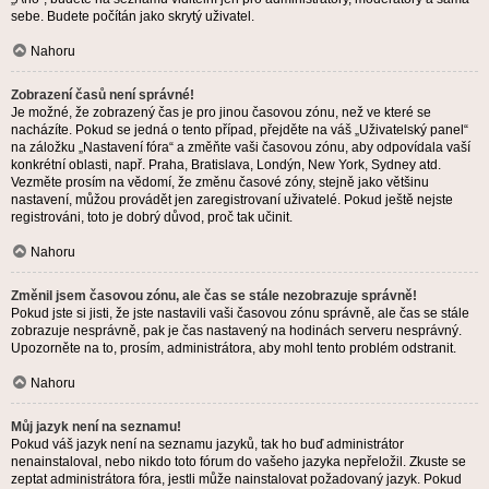
sebe. Budete počítán jako skrytý uživatel.
Nahoru
Zobrazení časů není správné!
Je možné, že zobrazený čas je pro jinou časovou zónu, než ve které se
nacházíte. Pokud se jedná o tento případ, přejděte na váš „Uživatelský panel“
na záložku „Nastavení fóra“ a změňte vaši časovou zónu, aby odpovídala vaší
konkrétní oblasti, např. Praha, Bratislava, Londýn, New York, Sydney atd.
Vezměte prosím na vědomí, že změnu časové zóny, stejně jako většinu
nastavení, můžou provádět jen zaregistrovaní uživatelé. Pokud ještě nejste
registrováni, toto je dobrý důvod, proč tak učinit.
Nahoru
Změnil jsem časovou zónu, ale čas se stále nezobrazuje správně!
Pokud jste si jisti, že jste nastavili vaši časovou zónu správně, ale čas se stále
zobrazuje nesprávně, pak je čas nastavený na hodinách serveru nesprávný.
Upozorněte na to, prosím, administrátora, aby mohl tento problém odstranit.
Nahoru
Můj jazyk není na seznamu!
Pokud váš jazyk není na seznamu jazyků, tak ho buď administrátor
nenainstaloval, nebo nikdo toto fórum do vašeho jazyka nepřeložil. Zkuste se
zeptat administrátora fóra, jestli může nainstalovat požadovaný jazyk. Pokud