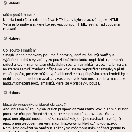
Nahoru
Můžu použít HTML?
Ne. Na tomto fóru nelze používat HTML, aby bylo zpracováno jako HTML.
Většinu formátování, které lze provést pomocí HTML, lze nahradit použitím
BBKódů.
Nahoru
Co jsou to smajlíci?
Smajlíci nebo emotikony jsou malé obrázky, které můžou být použity k
vyjádření pocitů a vytvořeny za použití krátkého kódu, např. kód :) znamená
radost a kód :( znamená smutek. Úplný seznam smajlíků najdete na formuláři,
na kterém se tvoří zprávy a příspěvky. Pokuste se nepoužívat smajlíky v příliš
velkém počtu, protože můžou způsobit nečitelnost příspěvku a moderátoři by je
mohli odstranit, nebo smazat celý váš příspěvek. Administrátor fóra může také
nastavit omezení počtu smajlíků, které lze v příspěvku použít.
Nahoru
Můžu do příspěvků přidávat obrázky?
Ano, obrázky můžou být ve vašich příspěvcích zobrazeny. Pokud administrátor
povolil ve fóru používání příloh, budete moci nahrát obrázek do fóra. V
opačném případě musíte odkázat na obrázek, který se nachází na veřejně
přístupném webovém serveru, např. http://www.priklad.cz/muj-obrazek.gif.
Nemůžete odkázat na obrázek uložený ve vašem vlastním počítači (pokud to