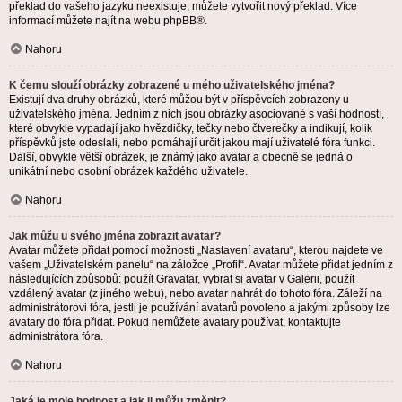
překlad do vašeho jazyku neexistuje, můžete vytvořit nový překlad. Více
informací můžete najít na webu
phpBB
®.
Nahoru
K čemu slouží obrázky zobrazené u mého uživatelského jména?
Existují dva druhy obrázků, které můžou být v příspěvcích zobrazeny u
uživatelského jména. Jedním z nich jsou obrázky asociované s vaší hodností,
které obvykle vypadají jako hvězdičky, tečky nebo čtverečky a indikují, kolik
příspěvků jste odeslali, nebo pomáhají určit jakou mají uživatelé fóra funkci.
Další, obvykle větší obrázek, je známý jako avatar a obecně se jedná o
unikátní nebo osobní obrázek každého uživatele.
Nahoru
Jak můžu u svého jména zobrazit avatar?
Avatar můžete přidat pomocí možnosti „Nastavení avataru“, kterou najdete ve
vašem „Uživatelském panelu“ na záložce „Profil“. Avatar můžete přidat jedním z
následujících způsobů: použít Gravatar, vybrat si avatar v Galerii, použít
vzdálený avatar (z jiného webu), nebo avatar nahrát do tohoto fóra. Záleží na
administrátorovi fóra, jestli je používání avatarů povoleno a jakými způsoby lze
avatary do fóra přidat. Pokud nemůžete avatary používat, kontaktujte
administrátora fóra.
Nahoru
Jaká je moje hodnost a jak ji můžu změnit?