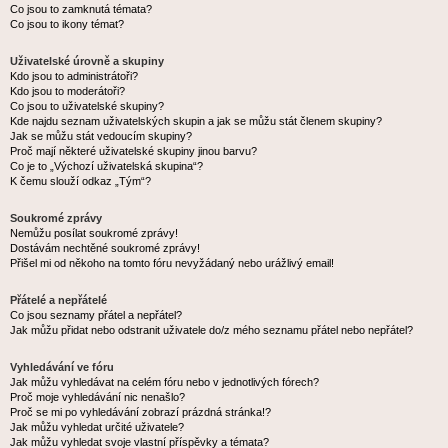
Co jsou to zamknutá témata?
Co jsou to ikony témat?
Uživatelské úrovně a skupiny
Kdo jsou to administrátoři?
Kdo jsou to moderátoři?
Co jsou to uživatelské skupiny?
Kde najdu seznam uživatelských skupin a jak se můžu stát členem skupiny?
Jak se můžu stát vedoucím skupiny?
Proč mají některé uživatelské skupiny jinou barvu?
Co je to „Výchozí uživatelská skupina“?
K čemu slouží odkaz „Tým“?
Soukromé zprávy
Nemůžu posílat soukromé zprávy!
Dostávám nechtěné soukromé zprávy!
Přišel mi od někoho na tomto fóru nevyžádaný nebo urážlivý email!
Přátelé a nepřátelé
Co jsou seznamy přátel a nepřátel?
Jak můžu přidat nebo odstranit uživatele do/z mého seznamu přátel nebo nepřátel?
Vyhledávání ve fóru
Jak můžu vyhledávat na celém fóru nebo v jednotlivých fórech?
Proč moje vyhledávání nic nenašlo?
Proč se mi po vyhledávání zobrazí prázdná stránka!?
Jak můžu vyhledat určité uživatele?
Jak můžu vyhledat svoje vlastní příspěvky a témata?