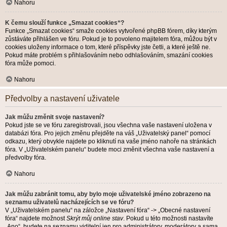
Nahoru
K čemu slouží funkce „Smazat cookies“?
Funkce „Smazat cookies“ smaže cookies vytvořené phpBB fórem, díky kterým
zůstáváte přihlášen ve fóru. Pokud je to povoleno majitelem fóra, můžou být v
cookies uloženy informace o tom, které příspěvky jste četli, a které ještě ne.
Pokud máte problém s přihlašováním nebo odhlašováním, smazání cookies
fóra může pomoci.
Nahoru
Předvolby a nastavení uživatele
Jak můžu změnit svoje nastavení?
Pokud jste se ve fóru zaregistrovali, jsou všechna vaše nastavení uložena v
databázi fóra. Pro jejich změnu přejděte na váš „Uživatelský panel“ pomocí
odkazu, který obvykle najdete po kliknutí na vaše jméno nahoře na stránkách
fóra. V „Uživatelském panelu“ budete moci změnit všechna vaše nastavení a
předvolby fóra.
Nahoru
Jak můžu zabránit tomu, aby bylo moje uživatelské jméno zobrazeno na
seznamu uživatelů nacházejících se ve fóru?
V „Uživatelském panelu“ na záložce „Nastavení fóra“ -> „Obecné nastavení
fóra“ najdete možnost
Skrýt můj online stav
. Pokud u této možnosti nastavíte
„Ano“, budete na seznamu viditelní jen pro administrátory, moderátory a sama