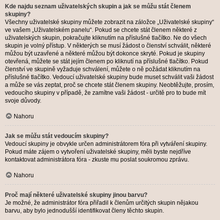
Kde najdu seznam uživatelských skupin a jak se můžu stát členem
skupiny?
Všechny uživatelské skupiny můžete zobrazit na záložce „Uživatelské skupiny“
ve vašem „Uživatelském panelu“. Pokud se chcete stát členem některé z
uživatelských skupin, pokračujte kliknutím na příslušné tlačítko. Ne do všech
skupin je volný přístup. V některých se musí žádost o členství schválit, některé
můžou být uzavřené a některé můžou být dokonce skryté. Pokud je skupiny
otevřená, můžete se stát jejím členem po kliknutí na příslušné tlačítko. Pokud
členství ve skupině vyžaduje schválení, můžete o ně požádat kliknutím na
příslušné tlačítko. Vedoucí uživatelské skupiny bude muset schválit vaši žádost
a může se vás zeptat, proč se chcete stát členem skupiny. Neobtěžujte, prosím,
vedoucího skupiny v případě, že zamítne vaši žádost - určitě pro to bude mít
svoje důvody.
Nahoru
Jak se můžu stát vedoucím skupiny?
Vedoucí skupiny je obvykle určen administrátorem fóra při vytváření skupiny.
Pokud máte zájem o vytvoření uživatelské skupiny, měli byste nejdříve
kontaktovat administrátora fóra - zkuste mu poslat soukromou zprávu.
Nahoru
Proč mají některé uživatelské skupiny jinou barvu?
Je možné, že administrátor fóra přiřadil k členům určitých skupin nějakou
barvu, aby bylo jednodušší identifikovat členy těchto skupin.