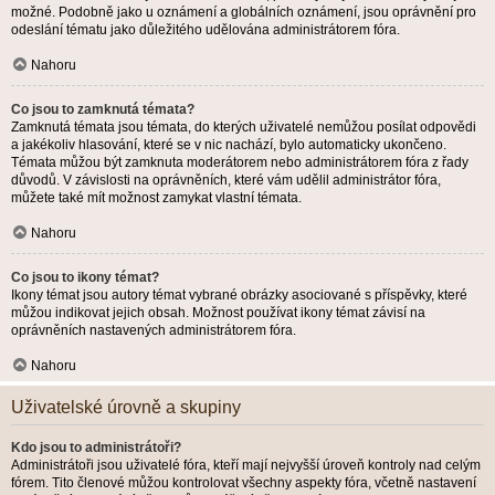
možné. Podobně jako u oznámení a globálních oznámení, jsou oprávnění pro
odeslání tématu jako důležitého udělována administrátorem fóra.
Nahoru
Co jsou to zamknutá témata?
Zamknutá témata jsou témata, do kterých uživatelé nemůžou posílat odpovědi
a jakékoliv hlasování, které se v nic nachází, bylo automaticky ukončeno.
Témata můžou být zamknuta moderátorem nebo administrátorem fóra z řady
důvodů. V závislosti na oprávněních, které vám udělil administrátor fóra,
můžete také mít možnost zamykat vlastní témata.
Nahoru
Co jsou to ikony témat?
Ikony témat jsou autory témat vybrané obrázky asociované s příspěvky, které
můžou indikovat jejich obsah. Možnost používat ikony témat závisí na
oprávněních nastavených administrátorem fóra.
Nahoru
Uživatelské úrovně a skupiny
Kdo jsou to administrátoři?
Administrátoři jsou uživatelé fóra, kteří mají nejvyšší úroveň kontroly nad celým
fórem. Tito členové můžou kontrolovat všechny aspekty fóra, včetně nastavení