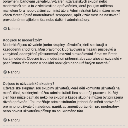
oprávnění, banování uživatelů, vytváření uživatelských skupin nebo
moderátorů atd. a to v závislosti na oprávněních, která jsou jim udělena
majitelem fóra nebo dalšími administrátory. Administrátoři také můžou mít ve
všech fórech úplné moderátorské schopnosti, opět v závislosti na nastavení
provedeném majitelem fóra nebo dalšími administrátory.
Nahoru
Kdo jsou to moderátoři?
Moderátoři jsou uživatelé (nebo skupiny uživatelů), kteří se starají o
každodenní chod fóra. Mají pravomoc k upravování a mazání příspěvků a
zamykání, odemykání, přesunování, mazání a rozdělování témat ve fórech,
která moderují. Obecně jsou moderátoři přítomni, aby zabraňovali uživatelů v
psaní mimo téma nebo v posílání hanlivých nebo urážlivých materiálů.
Nahoru
Co jsou to uživatelské skupiny?
Uživatelské skupiny jsou skupiny uživatelů, které dělí komunitu uživatelů na
menší části, se kterými můžou administrátoři fóra snadněji pracovat. Každý
člen fóra může patřit do několika skupin a každé skupině můžou být přiřazena
různá oprávnění. To umožňuje administrátorům jednoduše měnit oprávnění
pro mnoho uživatelů najednou, například změnit oprávnění pro moderátory,
nebo povolit uživatelům přístup do soukromého fóra.
Nahoru