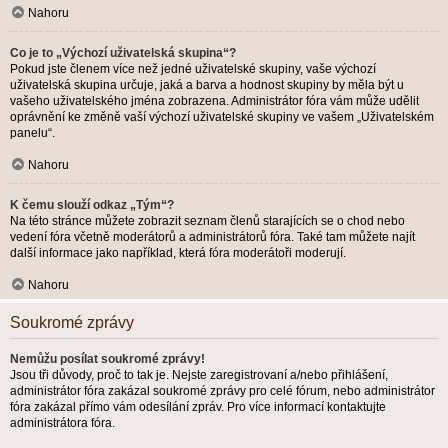
Nahoru
Co je to „Výchozí uživatelská skupina“?
Pokud jste členem více než jedné uživatelské skupiny, vaše výchozí
uživatelská skupina určuje, jaká a barva a hodnost skupiny by měla být u
vašeho uživatelského jména zobrazena. Administrátor fóra vám může udělit
oprávnění ke změně vaší výchozí uživatelské skupiny ve vašem „Uživatelském
panelu“.
Nahoru
K čemu slouží odkaz „Tým“?
Na této stránce můžete zobrazit seznam členů starajících se o chod nebo
vedení fóra včetně moderátorů a administrátorů fóra. Také tam můžete najít
další informace jako například, která fóra moderátoři moderují.
Nahoru
Soukromé zprávy
Nemůžu posílat soukromé zprávy!
Jsou tři důvody, proč to tak je. Nejste zaregistrovaní a/nebo přihlášení,
administrátor fóra zakázal soukromé zprávy pro celé fórum, nebo administrátor
fóra zakázal přímo vám odesílání zpráv. Pro více informací kontaktujte
administrátora fóra.