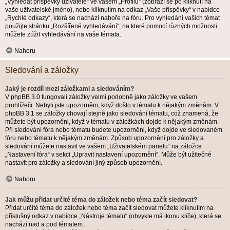
„Vyhledat příspěvky uživatele“ ve vašem „Profilu“ (zobrazí se po kliknutí na
vaše uživatelské jméno), nebo kliknutím na odkaz „Vaše příspěvky“ v nabídce
„Rychlé odkazy“, která se nachází nahoře na fóru. Pro vyhledání vašich témat
použijte stránku „Rozšířené vyhledávání“, na které pomocí různých možnosti
můžete zúžit vyhledávání na vaše témata.
Nahoru
Sledování a záložky
Jaký je rozdíl mezi záložkami a sledováním?
V phpBB 3.0 fungovali záložky velmi podobně jako záložky ve vašem
prohlížeči. Nebyli jste upozorněni, když došlo v tématu k nějakým změnám. V
phpBB 3.1 se záložky chovají stejně jako sledování tématu, což znamená, že
můžete být upozorněni, když v tématu v záložkách dojde k nějakým změnám.
Při sledování fóra nebo tématu budete upozorněni, když dojde ve sledovaném
fóru nebo tématu k nějakým změnám. Způsob upozornění pro záložky a
sledování můžete nastavit ve vašem „Uživatelském panelu“ na záložce
„Nastavení fóra“ v sekci „Upravit nastavení upozornění“. Může být užitečné
nastavit pro záložky a sledování jiný způsob upozornění.
Nahoru
Jak můžu přidat určité téma do záložek nebo téma začít sledovat?
Přidat určité téma do záložek nebo téma začít sledovat můžete kliknutím na
příslušný odkaz v nabídce „Nástroje tématu“ (obvykle má ikonu klíče), která se
nachází nad a pod tématem.