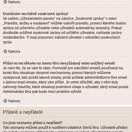
Nahoru
Dostávám nechtěné soukromé zprávy!
Ve vašem „Uživatelském panelu“ na záložce „Soukromé zprávy“ v sekci
„Pravidla, složky a nastavení“ můžete vytvořit pravidlo, pomocí kterého budou
zprávy od určeného uživatele nebo uživatelů automaticky smazány. Pokud
dostáváte urážlivé soukromé zprávy od určitého uživatele, nahlaste zprávy
moderátorům. Ti mají pravomoc zabránit uživateli v odesílání soukromých
zpráv.
Nahoru
Přišel mi od někoho na tomto fóru nevyžádaný nebo urážlivý email!
Je nám líto, že se vám to stalo. Formulář pro odesílání emailů používaný na
tomto fóru obsahuje obranné mechanismy, pomocí kterých můžeme
vystopovat, kdo posílá takové emaily, proto pošlete administrátorovi fóra email
s úplnou kopií emailu, který vám přišel. Je velmi důležité, aby v něm byly
zahrnuty hlavičky, které obsahují podrobné údaje o uživateli, který email poslal.
Administrátor fóra pak bude moci problém vyřešit.
Nahoru
Přátelé a nepřátelé
Co jsou seznamy přátel a nepřátel?
Tyto seznamy můžete použít k rozdělení ostatních členů fóra. Uživatelé přidáni