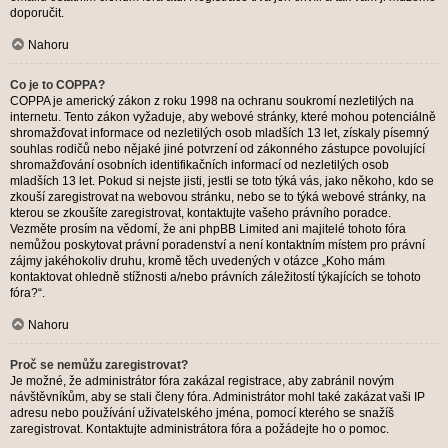
doporučit.
Nahoru
Co je to COPPA?
COPPA je americký zákon z roku 1998 na ochranu soukromí nezletilých na
internetu. Tento zákon vyžaduje, aby webové stránky, které mohou potenciálně
shromažďovat informace od nezletilých osob mladších 13 let, získaly písemný
souhlas rodičů nebo nějaké jiné potvrzení od zákonného zástupce povolující
shromažďování osobních identifikačních informací od nezletilých osob
mladších 13 let. Pokud si nejste jisti, jestli se toto týká vás, jako někoho, kdo se
zkouší zaregistrovat na webovou stránku, nebo se to týká webové stránky, na
kterou se zkoušíte zaregistrovat, kontaktujte vašeho právního poradce.
Vezměte prosím na vědomí, že ani phpBB Limited ani majitelé tohoto fóra
nemůžou poskytovat právní poradenství a není kontaktním místem pro právní
zájmy jakéhokoliv druhu, kromě těch uvedených v otázce „Koho mám
kontaktovat ohledně stížnosti a/nebo právních záležitostí týkajících se tohoto
fóra?“.
Nahoru
Proč se nemůžu zaregistrovat?
Je možné, že administrátor fóra zakázal registrace, aby zabránil novým
návštěvníkům, aby se stali členy fóra. Administrátor mohl také zakázat vaši IP
adresu nebo používání uživatelského jména, pomocí kterého se snažíš
zaregistrovat. Kontaktujte administrátora fóra a požádejte ho o pomoc.