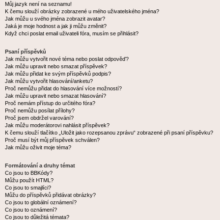
Můj jazyk není na seznamu!
K čemu slouží obrázky zobrazené u mého uživatelského jména?
Jak můžu u svého jména zobrazit avatar?
Jaká je moje hodnost a jak ji můžu změnit?
Když chci poslat email uživateli fóra, musím se přihlásit?
Psaní příspěvků
Jak můžu vytvořit nové téma nebo poslat odpověď?
Jak můžu upravit nebo smazat příspěvek?
Jak můžu přidat ke svým příspěvků podpis?
Jak můžu vytvořit hlasování/anketu?
Proč nemůžu přidat do hlasování více možností?
Jak můžu upravit nebo smazat hlasování?
Proč nemám přístup do určitého fóra?
Proč nemůžu posílat přílohy?
Proč jsem obdržel varování?
Jak můžu moderátorovi nahlásit příspěvek?
K čemu slouží tlačítko „Uložit jako rozepsanou zprávu“ zobrazené při psaní příspěvku?
Proč musí být můj příspěvek schválen?
Jak můžu oživit moje téma?
Formátování a druhy témat
Co jsou to BBKódy?
Můžu použít HTML?
Co jsou to smajlíci?
Můžu do příspěvků přidávat obrázky?
Co jsou to globální oznámení?
Co jsou to oznámení?
Co jsou to důležitá témata?