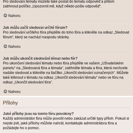
Pro sledování tématu můžete také poslat do tématu odpověď a přitom
zatrhnout políčko „Upozornit mě, když někdo pošle odpověď“.
Nahoru
Jak můžu začít sledovat určité fórum?
Pro sledování určitého fóra přejděte do toho fóra a klikněte na odkaz „Sledovat
fórum“, který se nachází naspodu stránky.
Nahoru
Jak můžu ukončit sledování témat nebo fór?
Pro ukončení sledování tématu nebo fóra přejděte ve vašem „Uživatelském
panelu“ na „Sledovaná fóra a témata“, zatrhněte témata a fóra, která nechcete
nadále sledovat a klikněte na tlačítko „Ukončit sledování označených“. Můžete
také kliknout v tématu na odkaz „Ukončit sledování tématu“ nebo ve fóru na
odkaz „Ukončit sledování fóra“.
Nahoru
Přílohy
Jaké přílohy jsou na tomto fóru povoleny?
Každý administrátor fóra může povolit nebo zakázat určité typy příloh. Pokud si
nejste jisti, jaké přílohy můžete nahrát, kontaktujte administrátora fóra a
požádejte ho o pomoc.