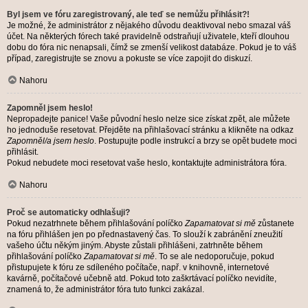
Byl jsem ve fóru zaregistrovaný, ale teď se nemůžu přihlásit?!
Je možné, že administrátor z nějakého důvodu deaktivoval nebo smazal váš
účet. Na některých fórech také pravidelně odstraňují uživatele, kteří dlouhou
dobu do fóra nic nenapsali, čímž se zmenší velikost databáze. Pokud je to váš
případ, zaregistrujte se znovu a pokuste se více zapojit do diskuzí.
Nahoru
Zapomněl jsem heslo!
Nepropadejte panice! Vaše původní heslo nelze sice získat zpět, ale můžete
ho jednoduše resetovat. Přejděte na přihlašovací stránku a klikněte na odkaz
Zapomněl/a jsem heslo
. Postupujte podle instrukcí a brzy se opět budete moci
přihlásit.
Pokud nebudete moci resetovat vaše heslo, kontaktujte administrátora fóra.
Nahoru
Proč se automaticky odhlašuji?
Pokud nezatrhnete během přihlašování políčko
Zapamatovat si mě
zůstanete
na fóru přihlášen jen po přednastavený čas. To slouží k zabránění zneužití
vašeho účtu někým jiným. Abyste zůstali přihlášeni, zatrhněte během
přihlašování políčko
Zapamatovat si mě
. To se ale nedoporučuje, pokud
přistupujete k fóru ze sdíleného počítače, např. v knihovně, internetové
kavárně, počítačové učebně atd. Pokud toto zaškrtávací políčko nevidíte,
znamená to, že administrátor fóra tuto funkci zakázal.