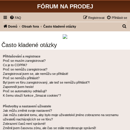
FÓRUM NA PRODEJ
FAQ
Registrovat
Přihlásit se
H
Domů
Obsah fora
Často kladené otázky
l
e
Často kladené otázky
d
a
Přihlašování a registrace
Proč se musím zaregistrovat?
t
Co je to COPPA?
Proč se nemůžu zaregistrovat?
Zaregistroval jsem se, ale nemůžu se přihlásit!
Proč se nemůžu přihlásit?
Byl jsem ve fóru zaregistrovaný, ale teď se nemůžu přihlásit?!
Zapomněl jsem heslo!
Proč se automaticky odhlašuji?
K čemu slouží funkce „Smazat cookies“?
Předvolby a nastavení uživatele
Jak můžu změnit svoje nastavení?
Jak můžu zabránit tomu, aby bylo moje uživatelské jméno zobrazeno na seznamu
uživatelů nacházejících se ve fóru?
Zobrazení časů není správné!
Změnil jsem časovou zónu, ale čas se stále nezobrazuje správně!