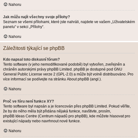
Nahoru
Jak můžu najít všechny svoje přílohy?
Seznam se všemi přílohami, které jste nahráli, najdete ve vašem „Uživatelském
panelu“ v sekci „Přílohy“.
Nahoru
Záležitosti týkající se phpBB
Kdo napsal toto diskusní fórum?
Tento software (v jeho nemodifikované podobě) byl vytvořen, zveřejněn a
chráněn autorskými právy
phpBB Limited
. phpBB je dostupné pod GNU
General Public License verze 2 (GPL-2.0) a může být volně distribuováno. Pro
více informací se podívejte na stránku
About phpBB
(angl.).
Nahoru
Proč ve fóru není funkce XY?
Tento software byl napsán a je licencován přes phpBB Limited. Pokud věříte,
že by do něho měla být přidána nějaká funkce, navštivte, prosím,
phpBB Ideas Centre
(Centrum nápadů pro phpBB), kde můžete hlasovat pro
existující nápady nebo navrhnout nové funkce.
Nahoru