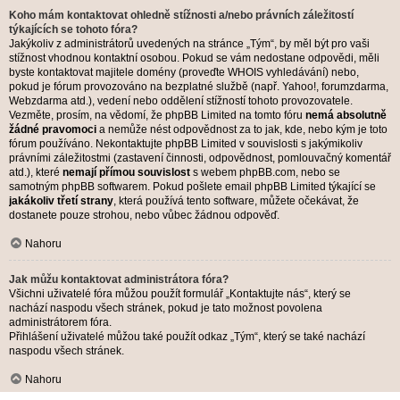
Koho mám kontaktovat ohledně stížnosti a/nebo právních záležitostí
týkajících se tohoto fóra?
Jakýkoliv z administrátorů uvedených na stránce „Tým“, by měl být pro vaši
stížnost vhodnou kontaktní osobou. Pokud se vám nedostane odpovědi, měli
byste kontaktovat majitele domény (proveďte
WHOIS vyhledávání
) nebo,
pokud je fórum provozováno na bezplatné službě (např. Yahoo!, forumzdarma,
Webzdarma atd.), vedení nebo oddělení stížností tohoto provozovatele.
Vezměte, prosím, na vědomí, že phpBB Limited na tomto fóru
nemá absolutně
žádné pravomoci
a nemůže nést odpovědnost za to jak, kde, nebo kým je toto
fórum používáno. Nekontaktujte phpBB Limited v souvislosti s jakýmikoliv
právními záležitostmi (zastavení činnosti, odpovědnost, pomlouvačný komentář
atd.), které
nemají přímou souvislost
s webem phpBB.com, nebo se
samotným phpBB softwarem. Pokud pošlete email phpBB Limited týkající se
jakákoliv třetí strany
, která používá tento software, můžete očekávat, že
dostanete pouze strohou, nebo vůbec žádnou odpověď.
Nahoru
Jak můžu kontaktovat administrátora fóra?
Všichni uživatelé fóra můžou použít formulář „Kontaktujte nás“, který se
nachází naspodu všech stránek, pokud je tato možnost povolena
administrátorem fóra.
Přihlášení uživatelé můžou také použít odkaz „Tým“, který se také nachází
naspodu všech stránek.
Nahoru