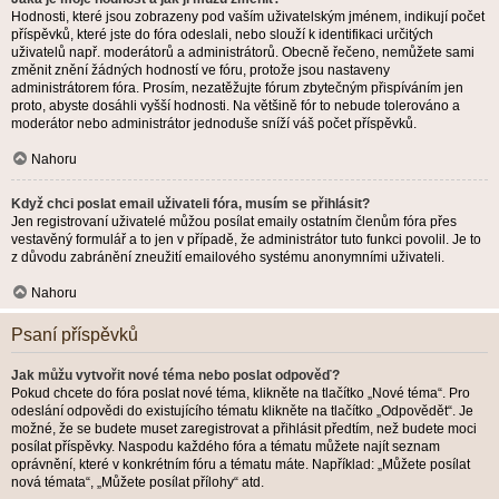
Hodnosti, které jsou zobrazeny pod vaším uživatelským jménem, indikují počet
příspěvků, které jste do fóra odeslali, nebo slouží k identifikaci určitých
uživatelů např. moderátorů a administrátorů. Obecně řečeno, nemůžete sami
změnit znění žádných hodností ve fóru, protože jsou nastaveny
administrátorem fóra. Prosím, nezatěžujte fórum zbytečným přispíváním jen
proto, abyste dosáhli vyšší hodnosti. Na většině fór to nebude tolerováno a
moderátor nebo administrátor jednoduše sníží váš počet příspěvků.
Nahoru
Když chci poslat email uživateli fóra, musím se přihlásit?
Jen registrovaní uživatelé můžou posílat emaily ostatním členům fóra přes
vestavěný formulář a to jen v případě, že administrátor tuto funkci povolil. Je to
z důvodu zabránění zneužití emailového systému anonymními uživateli.
Nahoru
Psaní příspěvků
Jak můžu vytvořit nové téma nebo poslat odpověď?
Pokud chcete do fóra poslat nové téma, klikněte na tlačítko „Nové téma“. Pro
odeslání odpovědi do existujícího tématu klikněte na tlačítko „Odpovědět“. Je
možné, že se budete muset zaregistrovat a přihlásit předtím, než budete moci
posílat příspěvky. Naspodu každého fóra a tématu můžete najít seznam
oprávnění, které v konkrétním fóru a tématu máte. Například: „Můžete posílat
nová témata“, „Můžete posílat přílohy“ atd.