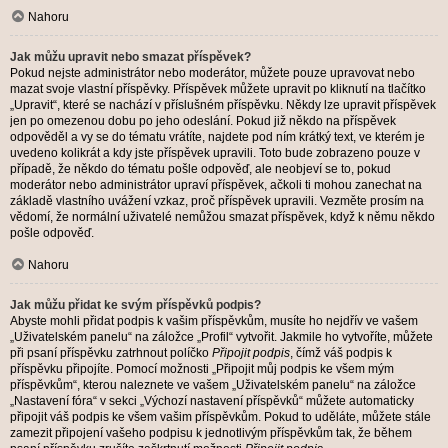
Nahoru
Jak můžu upravit nebo smazat příspěvek?
Pokud nejste administrátor nebo moderátor, můžete pouze upravovat nebo
mazat svoje vlastní příspěvky. Příspěvek můžete upravit po kliknutí na tlačítko
„Upravit“, které se nachází v příslušném příspěvku. Někdy lze upravit příspěvek
jen po omezenou dobu po jeho odeslání. Pokud již někdo na příspěvek
odpověděl a vy se do tématu vrátíte, najdete pod ním krátký text, ve kterém je
uvedeno kolikrát a kdy jste příspěvek upravili. Toto bude zobrazeno pouze v
případě, že někdo do tématu pošle odpověď, ale neobjeví se to, pokud
moderátor nebo administrátor upraví příspěvek, ačkoli ti mohou zanechat na
základě vlastního uvážení vzkaz, proč příspěvek upravili. Vezměte prosím na
vědomí, že normální uživatelé nemůžou smazat příspěvek, když k němu někdo
pošle odpověď.
Nahoru
Jak můžu přidat ke svým příspěvků podpis?
Abyste mohli přidat podpis k vašim příspěvkům, musíte ho nejdřív ve vašem
„Uživatelském panelu“ na záložce „Profil“ vytvořit. Jakmile ho vytvoříte, můžete
při psaní příspěvku zatrhnout políčko
Připojit podpis
, čímž váš podpis k
příspěvku připojíte. Pomocí možnosti „Připojit můj podpis ke všem mým
příspěvkům“, kterou naleznete ve vašem „Uživatelském panelu“ na záložce
„Nastavení fóra“ v sekci „Výchozí nastavení příspěvků“ můžete automaticky
připojit váš podpis ke všem vašim příspěvkům. Pokud to uděláte, můžete stále
zamezit připojení vašeho podpisu k jednotlivým příspěvkům tak, že během