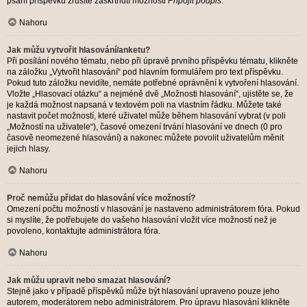
psaní příspěvku zrušíte zaškrtnutí možnosti
Připojit podpis
.
Nahoru
Jak můžu vytvořit hlasování/anketu?
Při posílání nového tématu, nebo při úpravě prvního příspěvku tématu, klikněte
na záložku „Vytvořit hlasování“ pod hlavním formulářem pro text příspěvku.
Pokud tuto záložku nevidíte, nemáte potřebné oprávnění k vytvoření hlasování.
Vložte „Hlasovací otázku“ a nejméně dvě „Možnosti hlasování“, ujistěte se, že
je každá možnost napsaná v textovém poli na vlastním řádku. Můžete také
nastavit počet možností, které uživatel může během hlasování vybrat (v poli
„Možností na uživatele“), časové omezení trvání hlasování ve dnech (0 pro
časově neomezené hlasování) a nakonec můžete povolit uživatelům měnit
jejich hlasy.
Nahoru
Proč nemůžu přidat do hlasování více možností?
Omezení počtu možností v hlasování je nastaveno administrátorem fóra. Pokud
si myslíte, že potřebujete do vašeho hlasování vložit více možností než je
povoleno, kontaktujte administrátora fóra.
Nahoru
Jak můžu upravit nebo smazat hlasování?
Stejně jako v případě příspěvků může být hlasování upraveno pouze jeho
autorem, moderátorem nebo administrátorem. Pro úpravu hlasování klikněte