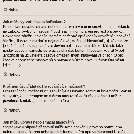
psaní příspěvku zrušíte zaškrtnutí možnosti
Připojit podpis
.
Nahoru
Jak můžu vytvořit hlasování/anketu?
Při posílání nového tématu, nebo při úpravě prvního příspěvku tématu, klikněte
na záložku „Vytvořit hlasování“ pod hlavním formulářem pro text příspěvku.
Pokud tuto záložku nevidíte, nemáte potřebné oprávnění k vytvoření hlasování.
Vložte „Hlasovací otázku“ a nejméně dvě „Možnosti hlasování“, ujistěte se, že
je každá možnost napsaná v textovém poli na vlastním řádku. Můžete také
nastavit počet možností, které uživatel může během hlasování vybrat (v poli
„Možností na uživatele“), časové omezení trvání hlasování ve dnech (0 pro
časově neomezené hlasování) a nakonec můžete povolit uživatelům měnit
jejich hlasy.
Nahoru
Proč nemůžu přidat do hlasování více možností?
Omezení počtu možností v hlasování je nastaveno administrátorem fóra. Pokud
si myslíte, že potřebujete do vašeho hlasování vložit více možností než je
povoleno, kontaktujte administrátora fóra.
Nahoru
Jak můžu upravit nebo smazat hlasování?
Stejně jako v případě příspěvků může být hlasování upraveno pouze jeho
autorem, moderátorem nebo administrátorem. Pro úpravu hlasování klikněte