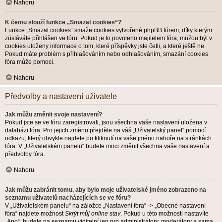
Nahoru
K čemu slouží funkce „Smazat cookies“?
Funkce „Smazat cookies“ smaže cookies vytvořené phpBB fórem, díky kterým
zůstáváte přihlášen ve fóru. Pokud je to povoleno majitelem fóra, můžou být v
cookies uloženy informace o tom, které příspěvky jste četli, a které ještě ne.
Pokud máte problém s přihlašováním nebo odhlašováním, smazání cookies
fóra může pomoci.
Nahoru
Předvolby a nastavení uživatele
Jak můžu změnit svoje nastavení?
Pokud jste se ve fóru zaregistrovali, jsou všechna vaše nastavení uložena v
databázi fóra. Pro jejich změnu přejděte na váš „Uživatelský panel“ pomocí
odkazu, který obvykle najdete po kliknutí na vaše jméno nahoře na stránkách
fóra. V „Uživatelském panelu“ budete moci změnit všechna vaše nastavení a
předvolby fóra.
Nahoru
Jak můžu zabránit tomu, aby bylo moje uživatelské jméno zobrazeno na
seznamu uživatelů nacházejících se ve fóru?
V „Uživatelském panelu“ na záložce „Nastavení fóra“ -> „Obecné nastavení
fóra“ najdete možnost
Skrýt můj online stav
. Pokud u této možnosti nastavíte
„Ano“, budete na seznamu viditelní jen pro administrátory, moderátory a sama