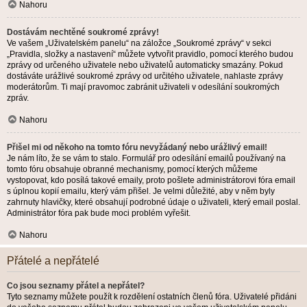
Nahoru
Dostávám nechtěné soukromé zprávy!
Ve vašem „Uživatelském panelu“ na záložce „Soukromé zprávy“ v sekci
„Pravidla, složky a nastavení“ můžete vytvořit pravidlo, pomocí kterého budou
zprávy od určeného uživatele nebo uživatelů automaticky smazány. Pokud
dostáváte urážlivé soukromé zprávy od určitého uživatele, nahlaste zprávy
moderátorům. Ti mají pravomoc zabránit uživateli v odesílání soukromých
zpráv.
Nahoru
Přišel mi od někoho na tomto fóru nevyžádaný nebo urážlivý email!
Je nám líto, že se vám to stalo. Formulář pro odesílání emailů používaný na
tomto fóru obsahuje obranné mechanismy, pomocí kterých můžeme
vystopovat, kdo posílá takové emaily, proto pošlete administrátorovi fóra email
s úplnou kopií emailu, který vám přišel. Je velmi důležité, aby v něm byly
zahrnuty hlavičky, které obsahují podrobné údaje o uživateli, který email poslal.
Administrátor fóra pak bude moci problém vyřešit.
Nahoru
Přátelé a nepřátelé
Co jsou seznamy přátel a nepřátel?
Tyto seznamy můžete použít k rozdělení ostatních členů fóra. Uživatelé přidáni