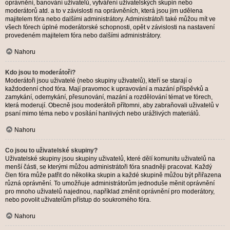
oprávnění, banování uživatelů, vytváření uživatelských skupin nebo
moderátorů atd. a to v závislosti na oprávněních, která jsou jim udělena
majitelem fóra nebo dalšími administrátory. Administrátoři také můžou mít ve
všech fórech úplné moderátorské schopnosti, opět v závislosti na nastavení
provedeném majitelem fóra nebo dalšími administrátory.
Nahoru
Kdo jsou to moderátoři?
Moderátoři jsou uživatelé (nebo skupiny uživatelů), kteří se starají o
každodenní chod fóra. Mají pravomoc k upravování a mazání příspěvků a
zamykání, odemykání, přesunování, mazání a rozdělování témat ve fórech,
která moderují. Obecně jsou moderátoři přítomni, aby zabraňovali uživatelů v
psaní mimo téma nebo v posílání hanlivých nebo urážlivých materiálů.
Nahoru
Co jsou to uživatelské skupiny?
Uživatelské skupiny jsou skupiny uživatelů, které dělí komunitu uživatelů na
menší části, se kterými můžou administrátoři fóra snadněji pracovat. Každý
člen fóra může patřit do několika skupin a každé skupině můžou být přiřazena
různá oprávnění. To umožňuje administrátorům jednoduše měnit oprávnění
pro mnoho uživatelů najednou, například změnit oprávnění pro moderátory,
nebo povolit uživatelům přístup do soukromého fóra.
Nahoru