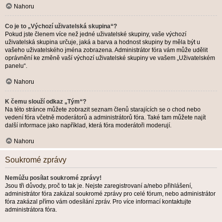
Nahoru
Co je to „Výchozí uživatelská skupina“?
Pokud jste členem více než jedné uživatelské skupiny, vaše výchozí
uživatelská skupina určuje, jaká a barva a hodnost skupiny by měla být u
vašeho uživatelského jména zobrazena. Administrátor fóra vám může udělit
oprávnění ke změně vaší výchozí uživatelské skupiny ve vašem „Uživatelském
panelu“.
Nahoru
K čemu slouží odkaz „Tým“?
Na této stránce můžete zobrazit seznam členů starajících se o chod nebo
vedení fóra včetně moderátorů a administrátorů fóra. Také tam můžete najít
další informace jako například, která fóra moderátoři moderují.
Nahoru
Soukromé zprávy
Nemůžu posílat soukromé zprávy!
Jsou tři důvody, proč to tak je. Nejste zaregistrovaní a/nebo přihlášení,
administrátor fóra zakázal soukromé zprávy pro celé fórum, nebo administrátor
fóra zakázal přímo vám odesílání zpráv. Pro více informací kontaktujte
administrátora fóra.