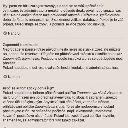
Byl jsem ve fóru zaregistrovaný, ale teď se nemůžu přihlásit?!
Je možné, že administrátor z nějakého důvodu deaktivoval nebo smazal váš
účet. Na některých fórech také pravidelně odstraňují uživatele, kteří dlouhou
dobu do fóra nic nenapsali, čímž se zmenší velikost databáze. Pokud je to váš
případ, zaregistrujte se znovu a pokuste se více zapojit do diskuzí.
Nahoru
Zapomněl jsem heslo!
Nepropadejte panice! Vaše původní heslo nelze sice získat zpět, ale můžete
ho jednoduše resetovat. Přejděte na přihlašovací stránku a klikněte na odkaz
Zapomněl/a jsem heslo
. Postupujte podle instrukcí a brzy se opět budete moci
přihlásit.
Pokud nebudete moci resetovat vaše heslo, kontaktujte administrátora fóra.
Nahoru
Proč se automaticky odhlašuji?
Pokud nezatrhnete během přihlašování políčko
Zapamatovat si mě
zůstanete
na fóru přihlášen jen po přednastavený čas. To slouží k zabránění zneužití
vašeho účtu někým jiným. Abyste zůstali přihlášeni, zatrhněte během
přihlašování políčko
Zapamatovat si mě
. To se ale nedoporučuje, pokud
přistupujete k fóru ze sdíleného počítače, např. v knihovně, internetové
kavárně, počítačové učebně atd. Pokud toto zaškrtávací políčko nevidíte,
znamená to, že administrátor fóra tuto funkci zakázal.