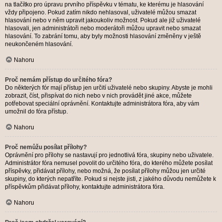
na tlačítko pro úpravu prvního příspěvku v tématu, ke kterému je hlasování
vždy připojeno. Pokud zatím nikdo nehlasoval, uživatelé můžou smazat
hlasování nebo v něm upravit jakoukoliv možnost. Pokud ale již uživatelé
hlasovali, jen administrátoři nebo moderátoři můžou upravit nebo smazat
hlasování. To zabrání tomu, aby byly možnosti hlasování změněny v ještě
neukončeném hlasování.
Nahoru
Proč nemám přístup do určitého fóra?
Do některých fór mají přístup jen určití uživatelé nebo skupiny. Abyste je mohli
zobrazit, číst, přispívat do nich nebo v nich provádět jiné akce, můžete
potřebovat speciální oprávnění. Kontaktujte administrátora fóra, aby vám
umožnil do fóra přístup.
Nahoru
Proč nemůžu posílat přílohy?
Oprávnění pro přílohy se nastavují pro jednotlivá fóra, skupiny nebo uživatele.
Administrátor fóra nemusel povolit do určitého fóra, do kterého můžete posílat
příspěvky, přidávat přílohy, nebo možná, že posílat přílohy můžou jen určité
skupiny, do kterých nepatříte. Pokud si nejste jisti, z jakého důvodu nemůžete k
příspěvkům přidávat přílohy, kontaktujte administrátora fóra.
Nahoru