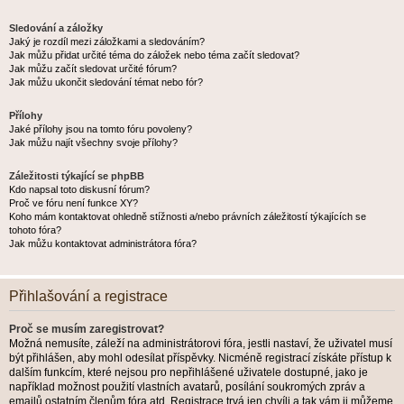
Sledování a záložky
Jaký je rozdíl mezi záložkami a sledováním?
Jak můžu přidat určité téma do záložek nebo téma začít sledovat?
Jak můžu začít sledovat určité fórum?
Jak můžu ukončit sledování témat nebo fór?
Přílohy
Jaké přílohy jsou na tomto fóru povoleny?
Jak můžu najít všechny svoje přílohy?
Záležitosti týkající se phpBB
Kdo napsal toto diskusní fórum?
Proč ve fóru není funkce XY?
Koho mám kontaktovat ohledně stížnosti a/nebo právních záležitostí týkajících se
tohoto fóra?
Jak můžu kontaktovat administrátora fóra?
Přihlašování a registrace
Proč se musím zaregistrovat?
Možná nemusíte, záleží na administrátorovi fóra, jestli nastaví, že uživatel musí
být přihlášen, aby mohl odesílat příspěvky. Nicméně registrací získáte přístup k
dalším funkcím, které nejsou pro nepřihlášené uživatele dostupné, jako je
například možnost použití vlastních avatarů, posílání soukromých zpráv a
emailů ostatním členům fóra atd. Registrace trvá jen chvíli a tak vám ji můžeme