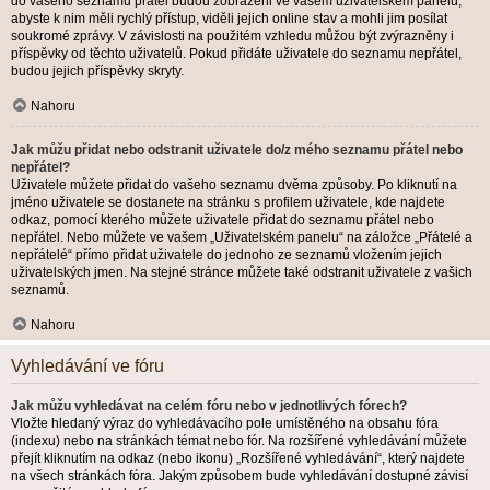
do vašeho seznamu přátel budou zobrazeni ve vašem uživatelském panelu,
abyste k nim měli rychlý přístup, viděli jejich online stav a mohli jim posílat
soukromé zprávy. V závislosti na použitém vzhledu můžou být zvýrazněny i
příspěvky od těchto uživatelů. Pokud přidáte uživatele do seznamu nepřátel,
budou jejich příspěvky skryty.
Nahoru
Jak můžu přidat nebo odstranit uživatele do/z mého seznamu přátel nebo
nepřátel?
Uživatele můžete přidat do vašeho seznamu dvěma způsoby. Po kliknutí na
jméno uživatele se dostanete na stránku s profilem uživatele, kde najdete
odkaz, pomocí kterého můžete uživatele přidat do seznamu přátel nebo
nepřátel. Nebo můžete ve vašem „Uživatelském panelu“ na záložce „Přátelé a
nepřátelé“ přímo přidat uživatele do jednoho ze seznamů vložením jejich
uživatelských jmen. Na stejné stránce můžete také odstranit uživatele z vašich
seznamů.
Nahoru
Vyhledávání ve fóru
Jak můžu vyhledávat na celém fóru nebo v jednotlivých fórech?
Vložte hledaný výraz do vyhledávacího pole umístěného na obsahu fóra
(indexu) nebo na stránkách témat nebo fór. Na rozšířené vyhledávání můžete
přejít kliknutím na odkaz (nebo ikonu) „Rozšířené vyhledávání“, který najdete
na všech stránkách fóra. Jakým způsobem bude vyhledávání dostupné závisí