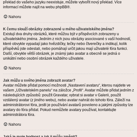
překlad do vašeho jazyku neexistuje, můžete vytvořit nový překlad. Více
informací můžete najít na webu
phpBB
®.
Nahoru
K čemu slouží obrázky zobrazené u mého uživatelského jména?
Existují dva druhy obrázků, které můžou být v příspěvcích zobrazeny u
uživatelského jména. Jedním z nich jsou obrázky asociované s vaší hodností,
které obvykle vypadají jako hvězdičky, tečky nebo čtverečky a indikují, kolik
příspěvků jste odeslali, nebo pomáhají určit jakou mají uživatelé fóra funkci.
Další, obvykle větší obrázek, je známý jako avatar a obecně se jedná o
unikátní nebo osobní obrázek každého uživatele.
Nahoru
Jak můžu u svého jména zobrazit avatar?
Avatar můžete přidat pomocí možnosti „Nastavení avataru“, kterou najdete ve
vašem „Uživatelském panelu“ na záložce „Profil“. Avatar můžete přidat jedním z
následujících způsobů: použít Gravatar, vybrat si avatar v Galerii, použít
vzdálený avatar (z jiného webu), nebo avatar nahrát do tohoto fóra. Záleží na
administrátorovi fóra, jestli je používání avatarů povoleno a jakými způsoby lze
avatary do fóra přidat. Pokud nemůžete avatary používat, kontaktujte
administrátora fóra.
Nahoru
Jaká je moje hodnost a jak ji můžu změnit?