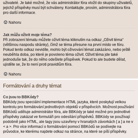
uživatelé. Je také možné, že vás administrátor fóra vložil do skupiny uživatelů,
jejichž příspěvky musí být schváleny. Kontaktujte, prosím, administrátora fóra
pro další informace.
Nahoru
Jak můžu oživit moje téma?
Při zobrazení tématu můžete oživit téma kliknutím na odkaz „Oživit téma“
(většinou naspodu stránky), čímž se téma přesune na první místo ve fóru.
Pokud tento odkaz nevidíte, mohlo být oživování témat zakázáno, nebo ještě
neuběhla doba, po které je povoleno téma oživit. Oživit téma jde také
jednoduše tak, že do něho odešlete příspěvek. Pokud to ale budete dělat,
ujistěte se, že to není proti pravidlům fóra.
Nahoru
Formátování a druhy témat
Co jsou to BBKódy?
BBKódy jsou speciální implementace HTML jazyka, které poskytují velkou
kontrolu pro formátování jednotlivých objektů v příspěvcích. Možnost používání
BBKódů uděluje administrátor fóra, ale BBKódy je také možné pro jednotlivé
příspěvky zakázat ve formuláři pro odesílání příspěvků. BBKódy se používají
podobně jako HTML, ale tagy jsou uzavřeny v hranatých závorkách [ a ] a ne v
< a >. Pro více informací o formátování pomocí BBKódů se podívejte na
průvodce, ke kterému najdete odkaz na stránce, na které se píší příspěvky.