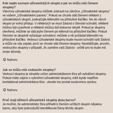
Kde najdu seznam uživatelských skupin a jak se můžu stát členem
skupiny?
Všechny uživatelské skupiny můžete zobrazit na záložce „Uživatelské skupiny“
ve vašem „Uživatelském panelu“. Pokud se chcete stát členem některé z
uživatelských skupin, pokračujte kliknutím na příslušné tlačítko. Ne do všech
skupin je volný přístup. V některých se musí žádost o členství schválit, některé
můžou být uzavřené a některé můžou být dokonce skryté. Pokud je skupiny
otevřená, můžete se stát jejím členem po kliknutí na příslušné tlačítko. Pokud
členství ve skupině vyžaduje schválení, můžete o ně požádat kliknutím na
příslušné tlačítko. Vedoucí uživatelské skupiny bude muset schválit vaši žádost
a může se vás zeptat, proč se chcete stát členem skupiny. Neobtěžujte, prosím,
vedoucího skupiny v případě, že zamítne vaši žádost - určitě pro to bude mít
svoje důvody.
Nahoru
Jak se můžu stát vedoucím skupiny?
Vedoucí skupiny je obvykle určen administrátorem fóra při vytváření skupiny.
Pokud máte zájem o vytvoření uživatelské skupiny, měli byste nejdříve
kontaktovat administrátora fóra - zkuste mu poslat soukromou zprávu.
Nahoru
Proč mají některé uživatelské skupiny jinou barvu?
Je možné, že administrátor fóra přiřadil k členům určitých skupin nějakou
barvu, aby bylo jednodušší identifikovat členy těchto skupin.