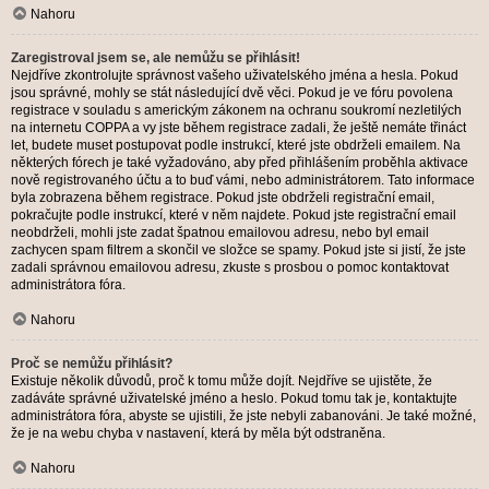
Nahoru
Zaregistroval jsem se, ale nemůžu se přihlásit!
Nejdříve zkontrolujte správnost vašeho uživatelského jména a hesla. Pokud
jsou správné, mohly se stát následující dvě věci. Pokud je ve fóru povolena
registrace v souladu s americkým zákonem na ochranu soukromí nezletilých
na internetu COPPA a vy jste během registrace zadali, že ještě nemáte třináct
let, budete muset postupovat podle instrukcí, které jste obdrželi emailem. Na
některých fórech je také vyžadováno, aby před přihlášením proběhla aktivace
nově registrovaného účtu a to buď vámi, nebo administrátorem. Tato informace
byla zobrazena během registrace. Pokud jste obdrželi registrační email,
pokračujte podle instrukcí, které v něm najdete. Pokud jste registrační email
neobdrželi, mohli jste zadat špatnou emailovou adresu, nebo byl email
zachycen spam filtrem a skončil ve složce se spamy. Pokud jste si jistí, že jste
zadali správnou emailovou adresu, zkuste s prosbou o pomoc kontaktovat
administrátora fóra.
Nahoru
Proč se nemůžu přihlásit?
Existuje několik důvodů, proč k tomu může dojít. Nejdříve se ujistěte, že
zadáváte správné uživatelské jméno a heslo. Pokud tomu tak je, kontaktujte
administrátora fóra, abyste se ujistili, že jste nebyli zabanováni. Je také možné,
že je na webu chyba v nastavení, která by měla být odstraněna.
Nahoru