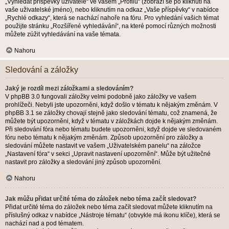
„Vyhledat příspěvky uživatele“ ve vašem „Profilu“ (zobrazí se po kliknutí na
vaše uživatelské jméno), nebo kliknutím na odkaz „Vaše příspěvky“ v nabídce
„Rychlé odkazy“, která se nachází nahoře na fóru. Pro vyhledání vašich témat
použijte stránku „Rozšířené vyhledávání“, na které pomocí různých možnosti
můžete zúžit vyhledávání na vaše témata.
Nahoru
Sledování a záložky
Jaký je rozdíl mezi záložkami a sledováním?
V phpBB 3.0 fungovali záložky velmi podobně jako záložky ve vašem
prohlížeči. Nebyli jste upozorněni, když došlo v tématu k nějakým změnám. V
phpBB 3.1 se záložky chovají stejně jako sledování tématu, což znamená, že
můžete být upozorněni, když v tématu v záložkách dojde k nějakým změnám.
Při sledování fóra nebo tématu budete upozorněni, když dojde ve sledovaném
fóru nebo tématu k nějakým změnám. Způsob upozornění pro záložky a
sledování můžete nastavit ve vašem „Uživatelském panelu“ na záložce
„Nastavení fóra“ v sekci „Upravit nastavení upozornění“. Může být užitečné
nastavit pro záložky a sledování jiný způsob upozornění.
Nahoru
Jak můžu přidat určité téma do záložek nebo téma začít sledovat?
Přidat určité téma do záložek nebo téma začít sledovat můžete kliknutím na
příslušný odkaz v nabídce „Nástroje tématu“ (obvykle má ikonu klíče), která se
nachází nad a pod tématem.