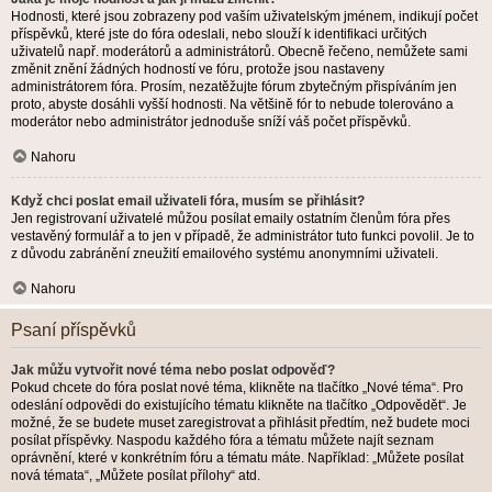
Hodnosti, které jsou zobrazeny pod vaším uživatelským jménem, indikují počet
příspěvků, které jste do fóra odeslali, nebo slouží k identifikaci určitých
uživatelů např. moderátorů a administrátorů. Obecně řečeno, nemůžete sami
změnit znění žádných hodností ve fóru, protože jsou nastaveny
administrátorem fóra. Prosím, nezatěžujte fórum zbytečným přispíváním jen
proto, abyste dosáhli vyšší hodnosti. Na většině fór to nebude tolerováno a
moderátor nebo administrátor jednoduše sníží váš počet příspěvků.
Nahoru
Když chci poslat email uživateli fóra, musím se přihlásit?
Jen registrovaní uživatelé můžou posílat emaily ostatním členům fóra přes
vestavěný formulář a to jen v případě, že administrátor tuto funkci povolil. Je to
z důvodu zabránění zneužití emailového systému anonymními uživateli.
Nahoru
Psaní příspěvků
Jak můžu vytvořit nové téma nebo poslat odpověď?
Pokud chcete do fóra poslat nové téma, klikněte na tlačítko „Nové téma“. Pro
odeslání odpovědi do existujícího tématu klikněte na tlačítko „Odpovědět“. Je
možné, že se budete muset zaregistrovat a přihlásit předtím, než budete moci
posílat příspěvky. Naspodu každého fóra a tématu můžete najít seznam
oprávnění, které v konkrétním fóru a tématu máte. Například: „Můžete posílat
nová témata“, „Můžete posílat přílohy“ atd.