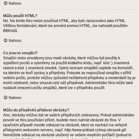
Nahoru
Můžu použít HTML?
Ne. Na tomto fóru nelze používat HTML, aby bylo zpracováno jako HTML.
Většinu formátování, které lze provést pomocí HTML, lze nahradit použitím
BBKódů.
Nahoru
Co jsou to smajlíci?
Smajlíci nebo emotikony jsou malé obrázky, které můžou být použity k
vyjádření pocitů a vytvořeny za použití krátkého kódu, např. kód :) znamená
radost a kód :( znamená smutek. Úplný seznam smajlíků najdete na formuláři,
na kterém se tvoří zprávy a příspěvky. Pokuste se nepoužívat smajlíky v příliš
velkém počtu, protože můžou způsobit nečitelnost příspěvku a moderátoři by je
mohli odstranit, nebo smazat celý váš příspěvek. Administrátor fóra může také
nastavit omezení počtu smajlíků, které lze v příspěvku použít.
Nahoru
Můžu do příspěvků přidávat obrázky?
Ano, obrázky můžou být ve vašich příspěvcích zobrazeny. Pokud administrátor
povolil ve fóru používání příloh, budete moci nahrát obrázek do fóra. V
opačném případě musíte odkázat na obrázek, který se nachází na veřejně
přístupném webovém serveru, např. http://www.priklad.cz/muj-obrazek.gif.
Nemůžete odkázat na obrázek uložený ve vašem vlastním počítači (pokud to