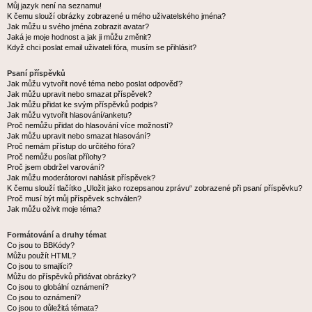
Můj jazyk není na seznamu!
K čemu slouží obrázky zobrazené u mého uživatelského jména?
Jak můžu u svého jména zobrazit avatar?
Jaká je moje hodnost a jak ji můžu změnit?
Když chci poslat email uživateli fóra, musím se přihlásit?
Psaní příspěvků
Jak můžu vytvořit nové téma nebo poslat odpověď?
Jak můžu upravit nebo smazat příspěvek?
Jak můžu přidat ke svým příspěvků podpis?
Jak můžu vytvořit hlasování/anketu?
Proč nemůžu přidat do hlasování více možností?
Jak můžu upravit nebo smazat hlasování?
Proč nemám přístup do určitého fóra?
Proč nemůžu posílat přílohy?
Proč jsem obdržel varování?
Jak můžu moderátorovi nahlásit příspěvek?
K čemu slouží tlačítko „Uložit jako rozepsanou zprávu“ zobrazené při psaní příspěvku?
Proč musí být můj příspěvek schválen?
Jak můžu oživit moje téma?
Formátování a druhy témat
Co jsou to BBKódy?
Můžu použít HTML?
Co jsou to smajlíci?
Můžu do příspěvků přidávat obrázky?
Co jsou to globální oznámení?
Co jsou to oznámení?
Co jsou to důležitá témata?