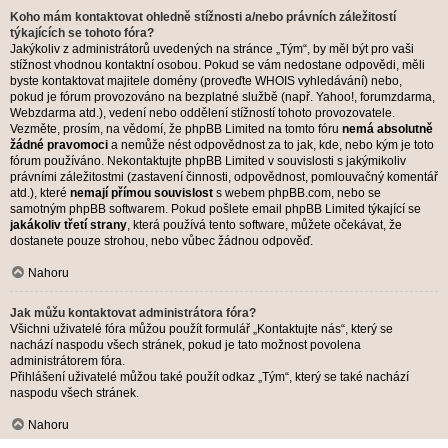
Koho mám kontaktovat ohledně stížnosti a/nebo právních záležitostí
týkajících se tohoto fóra?
Jakýkoliv z administrátorů uvedených na stránce „Tým“, by měl být pro vaši
stížnost vhodnou kontaktní osobou. Pokud se vám nedostane odpovědi, měli
byste kontaktovat majitele domény (proveďte
WHOIS vyhledávání
) nebo,
pokud je fórum provozováno na bezplatné službě (např. Yahoo!, forumzdarma,
Webzdarma atd.), vedení nebo oddělení stížností tohoto provozovatele.
Vezměte, prosím, na vědomí, že phpBB Limited na tomto fóru
nemá absolutně
žádné pravomoci
a nemůže nést odpovědnost za to jak, kde, nebo kým je toto
fórum používáno. Nekontaktujte phpBB Limited v souvislosti s jakýmikoliv
právními záležitostmi (zastavení činnosti, odpovědnost, pomlouvačný komentář
atd.), které
nemají přímou souvislost
s webem phpBB.com, nebo se
samotným phpBB softwarem. Pokud pošlete email phpBB Limited týkající se
jakákoliv třetí strany
, která používá tento software, můžete očekávat, že
dostanete pouze strohou, nebo vůbec žádnou odpověď.
Nahoru
Jak můžu kontaktovat administrátora fóra?
Všichni uživatelé fóra můžou použít formulář „Kontaktujte nás“, který se
nachází naspodu všech stránek, pokud je tato možnost povolena
administrátorem fóra.
Přihlášení uživatelé můžou také použít odkaz „Tým“, který se také nachází
naspodu všech stránek.
Nahoru