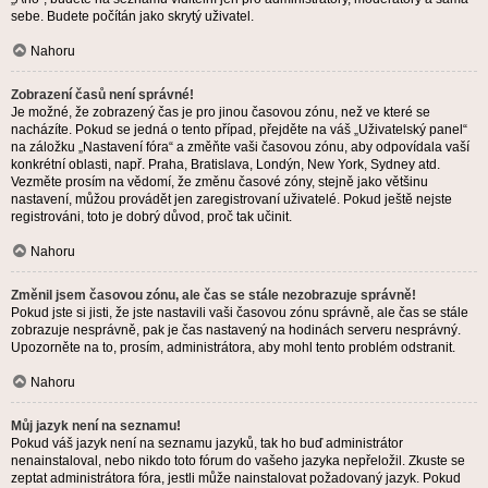
sebe. Budete počítán jako skrytý uživatel.
Nahoru
Zobrazení časů není správné!
Je možné, že zobrazený čas je pro jinou časovou zónu, než ve které se
nacházíte. Pokud se jedná o tento případ, přejděte na váš „Uživatelský panel“
na záložku „Nastavení fóra“ a změňte vaši časovou zónu, aby odpovídala vaší
konkrétní oblasti, např. Praha, Bratislava, Londýn, New York, Sydney atd.
Vezměte prosím na vědomí, že změnu časové zóny, stejně jako většinu
nastavení, můžou provádět jen zaregistrovaní uživatelé. Pokud ještě nejste
registrováni, toto je dobrý důvod, proč tak učinit.
Nahoru
Změnil jsem časovou zónu, ale čas se stále nezobrazuje správně!
Pokud jste si jisti, že jste nastavili vaši časovou zónu správně, ale čas se stále
zobrazuje nesprávně, pak je čas nastavený na hodinách serveru nesprávný.
Upozorněte na to, prosím, administrátora, aby mohl tento problém odstranit.
Nahoru
Můj jazyk není na seznamu!
Pokud váš jazyk není na seznamu jazyků, tak ho buď administrátor
nenainstaloval, nebo nikdo toto fórum do vašeho jazyka nepřeložil. Zkuste se
zeptat administrátora fóra, jestli může nainstalovat požadovaný jazyk. Pokud