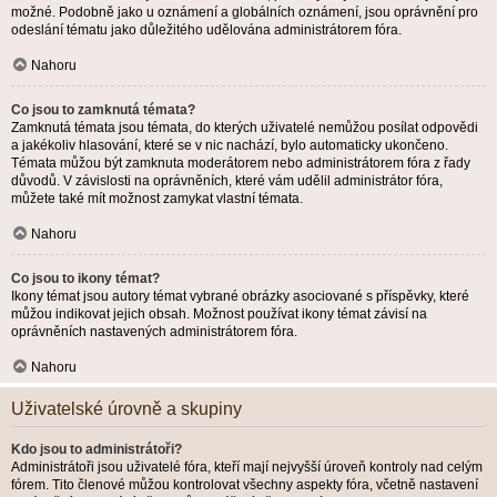
možné. Podobně jako u oznámení a globálních oznámení, jsou oprávnění pro
odeslání tématu jako důležitého udělována administrátorem fóra.
Nahoru
Co jsou to zamknutá témata?
Zamknutá témata jsou témata, do kterých uživatelé nemůžou posílat odpovědi
a jakékoliv hlasování, které se v nic nachází, bylo automaticky ukončeno.
Témata můžou být zamknuta moderátorem nebo administrátorem fóra z řady
důvodů. V závislosti na oprávněních, které vám udělil administrátor fóra,
můžete také mít možnost zamykat vlastní témata.
Nahoru
Co jsou to ikony témat?
Ikony témat jsou autory témat vybrané obrázky asociované s příspěvky, které
můžou indikovat jejich obsah. Možnost používat ikony témat závisí na
oprávněních nastavených administrátorem fóra.
Nahoru
Uživatelské úrovně a skupiny
Kdo jsou to administrátoři?
Administrátoři jsou uživatelé fóra, kteří mají nejvyšší úroveň kontroly nad celým
fórem. Tito členové můžou kontrolovat všechny aspekty fóra, včetně nastavení