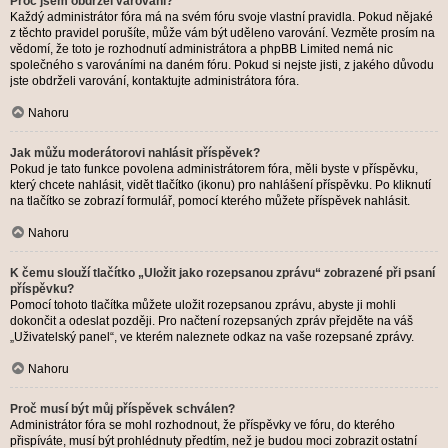
Proč jsem obdržel varování?
Každý administrátor fóra má na svém fóru svoje vlastní pravidla. Pokud nějaké
z těchto pravidel porušíte, může vám být uděleno varování. Vezměte prosím na
vědomí, že toto je rozhodnutí administrátora a phpBB Limited nemá nic
společného s varováními na daném fóru. Pokud si nejste jisti, z jakého důvodu
jste obdrželi varování, kontaktujte administrátora fóra.
Nahoru
Jak můžu moderátorovi nahlásit příspěvek?
Pokud je tato funkce povolena administrátorem fóra, měli byste v příspěvku,
který chcete nahlásit, vidět tlačítko (ikonu) pro nahlášení příspěvku. Po kliknutí
na tlačítko se zobrazí formulář, pomocí kterého můžete příspěvek nahlásit.
Nahoru
K čemu slouží tlačítko „Uložit jako rozepsanou zprávu“ zobrazené při psaní
příspěvku?
Pomocí tohoto tlačítka můžete uložit rozepsanou zprávu, abyste ji mohli
dokončit a odeslat později. Pro načtení rozepsaných zpráv přejděte na váš
„Uživatelský panel“, ve kterém naleznete odkaz na vaše rozepsané zprávy.
Nahoru
Proč musí být můj příspěvek schválen?
Administrátor fóra se mohl rozhodnout, že příspěvky ve fóru, do kterého
přispíváte, musí být prohlédnuty předtím, než je budou moci zobrazit ostatní