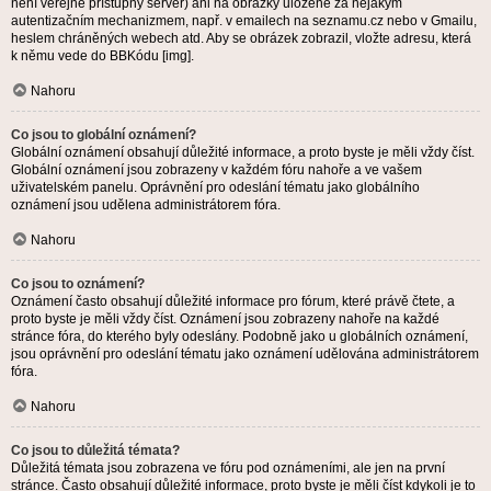
není veřejně přístupný server) ani na obrázky uložené za nějakým
autentizačním mechanizmem, např. v emailech na seznamu.cz nebo v Gmailu,
heslem chráněných webech atd. Aby se obrázek zobrazil, vložte adresu, která
k němu vede do BBKódu [img].
Nahoru
Co jsou to globální oznámení?
Globální oznámení obsahují důležité informace, a proto byste je měli vždy číst.
Globální oznámení jsou zobrazeny v každém fóru nahoře a ve vašem
uživatelském panelu. Oprávnění pro odeslání tématu jako globálního
oznámení jsou udělena administrátorem fóra.
Nahoru
Co jsou to oznámení?
Oznámení často obsahují důležité informace pro fórum, které právě čtete, a
proto byste je měli vždy číst. Oznámení jsou zobrazeny nahoře na každé
stránce fóra, do kterého byly odeslány. Podobně jako u globálních oznámení,
jsou oprávnění pro odeslání tématu jako oznámení udělována administrátorem
fóra.
Nahoru
Co jsou to důležitá témata?
Důležitá témata jsou zobrazena ve fóru pod oznámeními, ale jen na první
stránce. Často obsahují důležité informace, proto byste je měli číst kdykoli je to