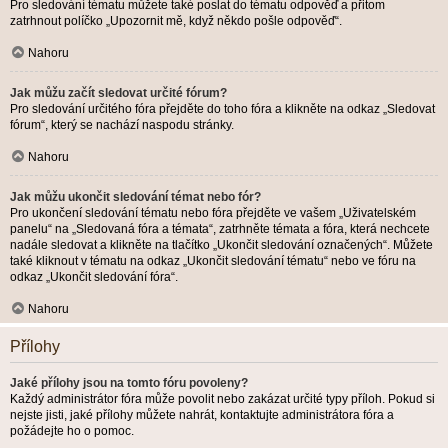
Pro sledování tématu můžete také poslat do tématu odpověď a přitom
zatrhnout políčko „Upozornit mě, když někdo pošle odpověď“.
Nahoru
Jak můžu začít sledovat určité fórum?
Pro sledování určitého fóra přejděte do toho fóra a klikněte na odkaz „Sledovat
fórum“, který se nachází naspodu stránky.
Nahoru
Jak můžu ukončit sledování témat nebo fór?
Pro ukončení sledování tématu nebo fóra přejděte ve vašem „Uživatelském
panelu“ na „Sledovaná fóra a témata“, zatrhněte témata a fóra, která nechcete
nadále sledovat a klikněte na tlačítko „Ukončit sledování označených“. Můžete
také kliknout v tématu na odkaz „Ukončit sledování tématu“ nebo ve fóru na
odkaz „Ukončit sledování fóra“.
Nahoru
Přílohy
Jaké přílohy jsou na tomto fóru povoleny?
Každý administrátor fóra může povolit nebo zakázat určité typy příloh. Pokud si
nejste jisti, jaké přílohy můžete nahrát, kontaktujte administrátora fóra a
požádejte ho o pomoc.