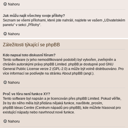
Nahoru
Jak můžu najít všechny svoje přílohy?
Seznam se všemi přílohami, které jste nahráli, najdete ve vašem „Uživatelském
panelu“ v sekci „Přílohy“.
Nahoru
Záležitosti týkající se phpBB
Kdo napsal toto diskusní fórum?
Tento software (v jeho nemodifikované podobě) byl vytvořen, zveřejněn a
chráněn autorskými právy
phpBB Limited
. phpBB je dostupné pod GNU
General Public License verze 2 (GPL-2.0) a může být volně distribuováno. Pro
více informací se podívejte na stránku
About phpBB
(angl.).
Nahoru
Proč ve fóru není funkce XY?
Tento software byl napsán a je licencován přes phpBB Limited. Pokud věříte,
že by do něho měla být přidána nějaká funkce, navštivte, prosím,
phpBB Ideas Centre
(Centrum nápadů pro phpBB), kde můžete hlasovat pro
existující nápady nebo navrhnout nové funkce.
Nahoru