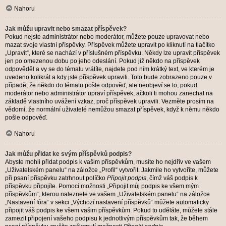
Nahoru
Jak můžu upravit nebo smazat příspěvek?
Pokud nejste administrátor nebo moderátor, můžete pouze upravovat nebo
mazat svoje vlastní příspěvky. Příspěvek můžete upravit po kliknutí na tlačítko
„Upravit“, které se nachází v příslušném příspěvku. Někdy lze upravit příspěvek
jen po omezenou dobu po jeho odeslání. Pokud již někdo na příspěvek
odpověděl a vy se do tématu vrátíte, najdete pod ním krátký text, ve kterém je
uvedeno kolikrát a kdy jste příspěvek upravili. Toto bude zobrazeno pouze v
případě, že někdo do tématu pošle odpověď, ale neobjeví se to, pokud
moderátor nebo administrátor upraví příspěvek, ačkoli ti mohou zanechat na
základě vlastního uvážení vzkaz, proč příspěvek upravili. Vezměte prosím na
vědomí, že normální uživatelé nemůžou smazat příspěvek, když k němu někdo
pošle odpověď.
Nahoru
Jak můžu přidat ke svým příspěvků podpis?
Abyste mohli přidat podpis k vašim příspěvkům, musíte ho nejdřív ve vašem
„Uživatelském panelu“ na záložce „Profil“ vytvořit. Jakmile ho vytvoříte, můžete
při psaní příspěvku zatrhnout políčko
Připojit podpis
, čímž váš podpis k
příspěvku připojíte. Pomocí možnosti „Připojit můj podpis ke všem mým
příspěvkům“, kterou naleznete ve vašem „Uživatelském panelu“ na záložce
„Nastavení fóra“ v sekci „Výchozí nastavení příspěvků“ můžete automaticky
připojit váš podpis ke všem vašim příspěvkům. Pokud to uděláte, můžete stále
zamezit připojení vašeho podpisu k jednotlivým příspěvkům tak, že během