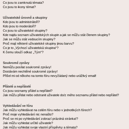
Co jsou to zamknutá témata?
Co jsou to ikony témat?
Uživatelské úrovně a skupiny
Kdo jsou to administrátoři?
Kdo jsou to moderátoři?
Co jsou to uživatelské skupiny?
Kde najdu seznam uživatelských skupin a jak se můžu stát členem skupiny?
Jak se můžu stát vedoucím skupiny?
Proč mají některé uživatelské skupiny jinou barvu?
Co je to „Výchozí uživatelská skupina“?
K čemu slouží odkaz „Tým“?
Soukromé zprávy
Nemůžu posílat soukromé zprávy!
Dostávám nechtěné soukromé zprávy!
Přišel mi od někoho na tomto fóru nevyžádaný nebo urážlivý email!
Přátelé a nepřátelé
Co jsou seznamy přátel a nepřátel?
Jak můžu přidat nebo odstranit uživatele do/z mého seznamu přátel nebo nepřátel?
Vyhledávání ve fóru
Jak můžu vyhledávat na celém fóru nebo v jednotlivých fórech?
Proč moje vyhledávání nic nenašlo?
Proč se mi po vyhledávání zobrazí prázdná stránka!?
Jak můžu vyhledat určité uživatele?
Jak můžu vyhledat svoje vlastní příspěvky a témata?