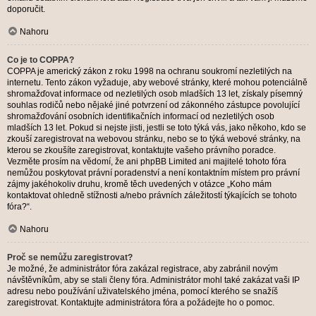
doporučit.
Nahoru
Co je to COPPA?
COPPA je americký zákon z roku 1998 na ochranu soukromí nezletilých na
internetu. Tento zákon vyžaduje, aby webové stránky, které mohou potenciálně
shromažďovat informace od nezletilých osob mladších 13 let, získaly písemný
souhlas rodičů nebo nějaké jiné potvrzení od zákonného zástupce povolující
shromažďování osobních identifikačních informací od nezletilých osob
mladších 13 let. Pokud si nejste jisti, jestli se toto týká vás, jako někoho, kdo se
zkouší zaregistrovat na webovou stránku, nebo se to týká webové stránky, na
kterou se zkoušíte zaregistrovat, kontaktujte vašeho právního poradce.
Vezměte prosím na vědomí, že ani phpBB Limited ani majitelé tohoto fóra
nemůžou poskytovat právní poradenství a není kontaktním místem pro právní
zájmy jakéhokoliv druhu, kromě těch uvedených v otázce „Koho mám
kontaktovat ohledně stížnosti a/nebo právních záležitostí týkajících se tohoto
fóra?“.
Nahoru
Proč se nemůžu zaregistrovat?
Je možné, že administrátor fóra zakázal registrace, aby zabránil novým
návštěvníkům, aby se stali členy fóra. Administrátor mohl také zakázat vaši IP
adresu nebo používání uživatelského jména, pomocí kterého se snažíš
zaregistrovat. Kontaktujte administrátora fóra a požádejte ho o pomoc.