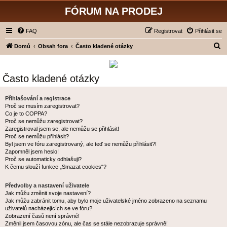
FÓRUM NA PRODEJ
FAQ
Registrovat
Přihlásit se
H
Domů
Obsah fora
Často kladené otázky
l
e
Často kladené otázky
d
a
Přihlašování a registrace
Proč se musím zaregistrovat?
t
Co je to COPPA?
Proč se nemůžu zaregistrovat?
Zaregistroval jsem se, ale nemůžu se přihlásit!
Proč se nemůžu přihlásit?
Byl jsem ve fóru zaregistrovaný, ale teď se nemůžu přihlásit?!
Zapomněl jsem heslo!
Proč se automaticky odhlašuji?
K čemu slouží funkce „Smazat cookies“?
Předvolby a nastavení uživatele
Jak můžu změnit svoje nastavení?
Jak můžu zabránit tomu, aby bylo moje uživatelské jméno zobrazeno na seznamu
uživatelů nacházejících se ve fóru?
Zobrazení časů není správné!
Změnil jsem časovou zónu, ale čas se stále nezobrazuje správně!