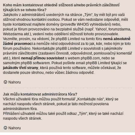
Koho mám kontaktovat ohledně stížnosti a/nebo právních záležitostí
týkajících se tohoto fóra?
Jakýkoliv z administrátorů uvedených na stránce „Tým“, by měl být pro vaši
stížnost vhodnou kontaktní osobou. Pokud se vám nedostane odpovědi, měli
byste kontaktovat majitele domény (proveďte
WHOIS vyhledávání
) nebo,
pokud je fórum provozováno na bezplatné službě (např. Yahoo!, forumzdarma,
Webzdarma atd.), vedení nebo oddělení stížností tohoto provozovatele.
Vezměte, prosím, na vědomí, že phpBB Limited na tomto fóru
nemá absolutně
žádné pravomoci
a nemůže nést odpovědnost za to jak, kde, nebo kým je toto
fórum používáno. Nekontaktujte phpBB Limited v souvislosti s jakýmikoliv
právními záležitostmi (zastavení činnosti, odpovědnost, pomlouvačný komentář
atd.), které
nemají přímou souvislost
s webem phpBB.com, nebo se
samotným phpBB softwarem. Pokud pošlete email phpBB Limited týkající se
jakákoliv třetí strany
, která používá tento software, můžete očekávat, že
dostanete pouze strohou, nebo vůbec žádnou odpověď.
Nahoru
Jak můžu kontaktovat administrátora fóra?
Všichni uživatelé fóra můžou použít formulář „Kontaktujte nás“, který se
nachází naspodu všech stránek, pokud je tato možnost povolena
administrátorem fóra.
Přihlášení uživatelé můžou také použít odkaz „Tým“, který se také nachází
naspodu všech stránek.
Nahoru