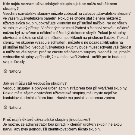
Kde najdu seznam uživatelských skupin a jak se můžu stát členem
skupiny?
Všechny uživatelské skupiny můžete zobrazit na záložce „Uživatelské skupiny“
ve vašem „Uživatelském panelu“. Pokud se chcete stát členem některé z
uživatelských skupin, pokračujte kliknutím na příslušné tlačítko. Ne do všech
skupin je volný přístup. V některých se musí žádost o členství schválit, některé
můžou být uzavřené a některé můžou být dokonce skryté. Pokud je skupiny
otevřená, můžete se stát jejím členem po kliknutí na příslušné tlačítko. Pokud
členství ve skupině vyžaduje schválení, můžete o ně požádat kliknutím na
příslušné tlačítko. Vedoucí uživatelské skupiny bude muset schválit vaši žádost
a může se vás zeptat, proč se chcete stát členem skupiny. Neobtěžujte, prosím,
vedoucího skupiny v případě, že zamítne vaši žádost - určitě pro to bude mít
svoje důvody.
Nahoru
Jak se můžu stát vedoucím skupiny?
Vedoucí skupiny je obvykle určen administrátorem fóra při vytváření skupiny.
Pokud máte zájem o vytvoření uživatelské skupiny, měli byste nejdříve
kontaktovat administrátora fóra - zkuste mu poslat soukromou zprávu.
Nahoru
Proč mají některé uživatelské skupiny jinou barvu?
Je možné, že administrátor fóra přiřadil k členům určitých skupin nějakou
barvu, aby bylo jednodušší identifikovat členy těchto skupin.