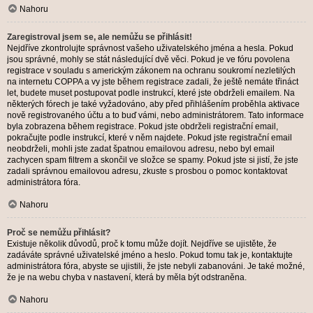
Nahoru
Zaregistroval jsem se, ale nemůžu se přihlásit!
Nejdříve zkontrolujte správnost vašeho uživatelského jména a hesla. Pokud
jsou správné, mohly se stát následující dvě věci. Pokud je ve fóru povolena
registrace v souladu s americkým zákonem na ochranu soukromí nezletilých
na internetu COPPA a vy jste během registrace zadali, že ještě nemáte třináct
let, budete muset postupovat podle instrukcí, které jste obdrželi emailem. Na
některých fórech je také vyžadováno, aby před přihlášením proběhla aktivace
nově registrovaného účtu a to buď vámi, nebo administrátorem. Tato informace
byla zobrazena během registrace. Pokud jste obdrželi registrační email,
pokračujte podle instrukcí, které v něm najdete. Pokud jste registrační email
neobdrželi, mohli jste zadat špatnou emailovou adresu, nebo byl email
zachycen spam filtrem a skončil ve složce se spamy. Pokud jste si jistí, že jste
zadali správnou emailovou adresu, zkuste s prosbou o pomoc kontaktovat
administrátora fóra.
Nahoru
Proč se nemůžu přihlásit?
Existuje několik důvodů, proč k tomu může dojít. Nejdříve se ujistěte, že
zadáváte správné uživatelské jméno a heslo. Pokud tomu tak je, kontaktujte
administrátora fóra, abyste se ujistili, že jste nebyli zabanováni. Je také možné,
že je na webu chyba v nastavení, která by měla být odstraněna.
Nahoru