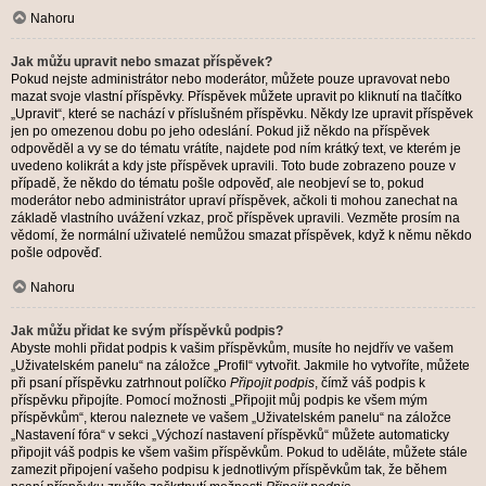
Nahoru
Jak můžu upravit nebo smazat příspěvek?
Pokud nejste administrátor nebo moderátor, můžete pouze upravovat nebo
mazat svoje vlastní příspěvky. Příspěvek můžete upravit po kliknutí na tlačítko
„Upravit“, které se nachází v příslušném příspěvku. Někdy lze upravit příspěvek
jen po omezenou dobu po jeho odeslání. Pokud již někdo na příspěvek
odpověděl a vy se do tématu vrátíte, najdete pod ním krátký text, ve kterém je
uvedeno kolikrát a kdy jste příspěvek upravili. Toto bude zobrazeno pouze v
případě, že někdo do tématu pošle odpověď, ale neobjeví se to, pokud
moderátor nebo administrátor upraví příspěvek, ačkoli ti mohou zanechat na
základě vlastního uvážení vzkaz, proč příspěvek upravili. Vezměte prosím na
vědomí, že normální uživatelé nemůžou smazat příspěvek, když k němu někdo
pošle odpověď.
Nahoru
Jak můžu přidat ke svým příspěvků podpis?
Abyste mohli přidat podpis k vašim příspěvkům, musíte ho nejdřív ve vašem
„Uživatelském panelu“ na záložce „Profil“ vytvořit. Jakmile ho vytvoříte, můžete
při psaní příspěvku zatrhnout políčko
Připojit podpis
, čímž váš podpis k
příspěvku připojíte. Pomocí možnosti „Připojit můj podpis ke všem mým
příspěvkům“, kterou naleznete ve vašem „Uživatelském panelu“ na záložce
„Nastavení fóra“ v sekci „Výchozí nastavení příspěvků“ můžete automaticky
připojit váš podpis ke všem vašim příspěvkům. Pokud to uděláte, můžete stále
zamezit připojení vašeho podpisu k jednotlivým příspěvkům tak, že během