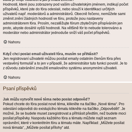
Hodnosti, které jsou zobrazeny pod vaším uživatelským jménem, indikují počet
příspěvků, které jste do fóra odeslali, nebo slouží k identifikaci určitých
uživatelů např. moderátorů a administrátorů. Obecně řečeno, nemůžete sami
změnit znění žádných hodností ve fóru, protože jsou nastaveny
administrátorem fóra. Prosím, nezatěžujte fórum zbytečným přispíváním jen
proto, abyste dosáhli vyšší hodnosti. Na většině fór to nebude tolerováno a
moderátor nebo administrátor jednoduše sníží váš počet příspěvků.
Nahoru
Když chci poslat email uživateli fóra, musím se přihlásit?
Jen registrovaní uživatelé můžou posílat emaily ostatním členům fóra přes
vestavěný formulář a to jen v případě, že administrátor tuto funkci povolil. Je to
z důvodu zabránění zneužití emailového systému anonymními uživateli.
Nahoru
Psaní příspěvků
Jak můžu vytvořit nové téma nebo poslat odpověď?
Pokud chcete do fóra poslat nové téma, klikněte na tlačítko „Nové téma“. Pro
odeslání odpovědi do existujícího tématu klikněte na tlačítko „Odpovědět“. Je
možné, že se budete muset zaregistrovat a přihlásit předtím, než budete moci
posílat příspěvky. Naspodu každého fóra a tématu můžete najít seznam
oprávnění, které v konkrétním fóru a tématu máte. Například: „Můžete posílat
nová témata“, „Můžete posílat přílohy“ atd.