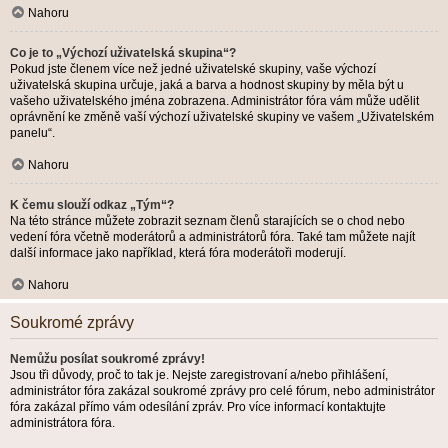
Nahoru
Co je to „Výchozí uživatelská skupina“?
Pokud jste členem více než jedné uživatelské skupiny, vaše výchozí
uživatelská skupina určuje, jaká a barva a hodnost skupiny by měla být u
vašeho uživatelského jména zobrazena. Administrátor fóra vám může udělit
oprávnění ke změně vaší výchozí uživatelské skupiny ve vašem „Uživatelském
panelu“.
Nahoru
K čemu slouží odkaz „Tým“?
Na této stránce můžete zobrazit seznam členů starajících se o chod nebo
vedení fóra včetně moderátorů a administrátorů fóra. Také tam můžete najít
další informace jako například, která fóra moderátoři moderují.
Nahoru
Soukromé zprávy
Nemůžu posílat soukromé zprávy!
Jsou tři důvody, proč to tak je. Nejste zaregistrovaní a/nebo přihlášení,
administrátor fóra zakázal soukromé zprávy pro celé fórum, nebo administrátor
fóra zakázal přímo vám odesílání zpráv. Pro více informací kontaktujte
administrátora fóra.