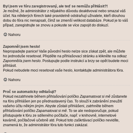
Byl jsem ve fóru zaregistrovaný, ale teď se nemůžu přihlásit?!
Je možné, že administrátor z nějakého důvodu deaktivoval nebo smazal váš
účet. Na některých fórech také pravidelně odstraňují uživatele, kteří dlouhou
dobu do fóra nic nenapsali, čímž se zmenší velikost databáze. Pokud je to váš
případ, zaregistrujte se znovu a pokuste se více zapojit do diskuzí.
Nahoru
Zapomněl jsem heslo!
Nepropadejte panice! Vaše původní heslo nelze sice získat zpět, ale můžete
ho jednoduše resetovat. Přejděte na přihlašovací stránku a klikněte na odkaz
Zapomněl/a jsem heslo
. Postupujte podle instrukcí a brzy se opět budete moci
přihlásit.
Pokud nebudete moci resetovat vaše heslo, kontaktujte administrátora fóra.
Nahoru
Proč se automaticky odhlašuji?
Pokud nezatrhnete během přihlašování políčko
Zapamatovat si mě
zůstanete
na fóru přihlášen jen po přednastavený čas. To slouží k zabránění zneužití
vašeho účtu někým jiným. Abyste zůstali přihlášeni, zatrhněte během
přihlašování políčko
Zapamatovat si mě
. To se ale nedoporučuje, pokud
přistupujete k fóru ze sdíleného počítače, např. v knihovně, internetové
kavárně, počítačové učebně atd. Pokud toto zaškrtávací políčko nevidíte,
znamená to, že administrátor fóra tuto funkci zakázal.