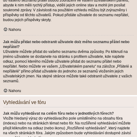
do vašeho seznamu přátel budou zobrazeni ve vašem uživatelském panelu,
abyste k nim měli rychlý přístup, viděli jejich online stav a mohli jim posílat
soukromé zprávy. V závislosti na použitém vzhledu můžou být zvýrazněny i
příspěvky od těchto uživatelů. Pokud přidáte uživatele do seznamu nepřátel,
budou jejich příspěvky skryty.
Nahoru
Jak můžu přidat nebo odstranit uživatele do/z mého seznamu přátel nebo
nepřátel?
Uživatele můžete přidat do vašeho seznamu dvěma způsoby. Po kliknutí na
jméno uživatele se dostanete na stránku s profilem uživatele, kde najdete
odkaz, pomocí kterého můžete uživatele přidat do seznamu přátel nebo
nepřátel. Nebo můžete ve vašem „Uživatelském panelu“ na záložce „Přátelé a
nepřátelé“ přímo přidat uživatele do jednoho ze seznamů vložením jejich
uživatelských jmen. Na stejné stránce můžete také odstranit uživatele z vašich
seznamů.
Nahoru
Vyhledávání ve fóru
Jak můžu vyhledávat na celém fóru nebo v jednotlivých fórech?
Vložte hledaný výraz do vyhledávacího pole umístěného na obsahu fóra
(indexu) nebo na stránkách témat nebo fór. Na rozšířené vyhledávání můžete
přejít kliknutím na odkaz (nebo ikonu) „Rozšířené vyhledávání“, který najdete
na všech stránkách fóra. Jakým způsobem bude vyhledávání dostupné závisí