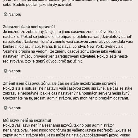
sebe. Budete počítán jako skrytý uživatel.
Nahoru
Zobrazení časů není správné!
Je možné, že zobrazený čas je pro jinou časovou zónu, než ve které se
nacházíte. Pokud se jedná o tento případ, přejděte na váš „Uživatelský panel“
na záložku „Nastavení fóra“ a změňte vaši časovou zónu, aby odpovídala vaší
konkrétní oblasti, např. Praha, Bratislava, Londýn, New York, Sydney atd.
Vezměte prosím na vědomí, že změnu časové zóny, stejně jako většinu
nastavení, můžou provádět jen zaregistrovaní uživatelé. Pokud ještě nejste
registrováni, toto je dobrý důvod, proč tak učinit.
Nahoru
Změnil jsem časovou zónu, ale čas se stále nezobrazuje správně!
Pokud jste si jisti, že jste nastavili vaši časovou zónu správně, ale čas se stále
zobrazuje nesprávně, pak je čas nastavený na hodinách serveru nesprávný.
Upozorněte na to, prosím, administrátora, aby mohl tento problém odstranit.
Nahoru
Můj jazyk není na seznamu!
Pokud váš jazyk není na seznamu jazyků, tak ho buď administrátor
nenainstaloval, nebo nikdo toto fórum do vašeho jazyka nepřeložil. Zkuste se
zeptat administrátora fóra, jestli může nainstalovat požadovaný jazyk. Pokud