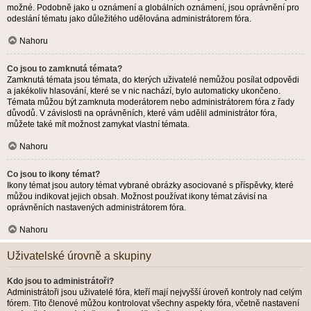
možné. Podobně jako u oznámení a globálních oznámení, jsou oprávnění pro
odeslání tématu jako důležitého udělována administrátorem fóra.
Nahoru
Co jsou to zamknutá témata?
Zamknutá témata jsou témata, do kterých uživatelé nemůžou posílat odpovědi
a jakékoliv hlasování, které se v nic nachází, bylo automaticky ukončeno.
Témata můžou být zamknuta moderátorem nebo administrátorem fóra z řady
důvodů. V závislosti na oprávněních, které vám udělil administrátor fóra,
můžete také mít možnost zamykat vlastní témata.
Nahoru
Co jsou to ikony témat?
Ikony témat jsou autory témat vybrané obrázky asociované s příspěvky, které
můžou indikovat jejich obsah. Možnost používat ikony témat závisí na
oprávněních nastavených administrátorem fóra.
Nahoru
Uživatelské úrovně a skupiny
Kdo jsou to administrátoři?
Administrátoři jsou uživatelé fóra, kteří mají nejvyšší úroveň kontroly nad celým
fórem. Tito členové můžou kontrolovat všechny aspekty fóra, včetně nastavení