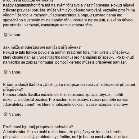
Proč jsem obdržel varování?
Každý administrátor fóra má na svém fóru svoje vlastní pravidla. Pokud nějaké
z těchto pravidel porušíte, může vám být uděleno varování. Vezměte prosím na
vědomí, že toto je rozhodnutí administrátora a phpBB Limited nemá nic
společného s varováními na daném fóru. Pokud si nejste jisti, z jakého důvodu
jste obdrželi varování, kontaktujte administrátora fóra.
Nahoru
Jak můžu moderátorovi nahlásit příspěvek?
Pokud je tato funkce povolena administrátorem fóra, měli byste v příspěvku,
který chcete nahlásit, vidět tlačítko (ikonu) pro nahlášení příspěvku. Po kliknutí
na tlačítko se zobrazí formulář, pomocí kterého můžete příspěvek nahlásit.
Nahoru
K čemu slouží tlačítko „Uložit jako rozepsanou zprávu“ zobrazené při psaní
příspěvku?
Pomocí tohoto tlačítka můžete uložit rozepsanou zprávu, abyste ji mohli
dokončit a odeslat později. Pro načtení rozepsaných zpráv přejděte na váš
„Uživatelský panel“, ve kterém naleznete odkaz na vaše rozepsané zprávy.
Nahoru
Proč musí být můj příspěvek schválen?
Administrátor fóra se mohl rozhodnout, že příspěvky ve fóru, do kterého
přispíváte, musí být prohlédnuty předtím, než je budou moci zobrazit ostatní