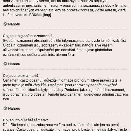
není veřejně přístupný server) ani na obrázky uložené za nějakým
autentizačním mechanizmem, např. v emailech na seznamu.cz nebo v Gmailu,
heslem chráněných webech atd. Aby se obrázek zobrazil, vložte adresu, která
k němu vede do BBKódu [img].
Nahoru
Co jsou to globální oznámení?
Globální oznámení obsahují důležité informace, a proto byste je měli vždy číst.
Globální oznámení jsou zobrazeny v každém fóru nahoře a ve vašem
uživatelském panelu. Oprávnění pro odeslání tématu jako globálního
oznámení jsou udělena administrátorem fóra.
Nahoru
Co jsou to oznámení?
Oznámení často obsahují důležité informace pro fórum, které právě čtete, a
proto byste je měli vždy číst. Oznámení jsou zobrazeny nahoře na každé
stránce fóra, do kterého byly odeslány. Podobně jako u globálních oznámení,
jsou oprávnění pro odeslání tématu jako oznámení udělována administrátorem
fóra.
Nahoru
Co jsou to důležitá témata?
Důležitá témata jsou zobrazena ve fóru pod oznámeními, ale jen na první
stránce. Často obsahují důležité informace, proto byste je měli číst kdykoli je to