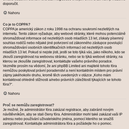
doporučit.
Nahoru
Co je to COPPA?
COPPA je americký zákon z roku 1998 na ochranu soukromí nezletilých na
internetu. Tento zákon vyžaduje, aby webové stránky, které mohou potenciálně
shromažďovat informace od nezletilých osob mladších 13 let, získaly písemný
souhlas rodičů nebo nějaké jiné potvrzení od zákonného zástupce povolující
shromažďování osobních identifikačních informací od nezletilých osob
mladších 13 let. Pokud si nejste jisti, jestli se toto týká vás, jako někoho, kdo se
zkouší zaregistrovat na webovou stránku, nebo se to týká webové stránky, na
kterou se zkoušíte zaregistrovat, kontaktujte vašeho právního poradce.
Vezměte prosím na vědomí, že ani phpBB Limited ani majitelé tohoto fóra
nemůžou poskytovat právní poradenství a není kontaktním místem pro právní
zájmy jakéhokoliv druhu, kromě těch uvedených v otázce „Koho mám
kontaktovat ohledně stížnosti a/nebo právních záležitostí týkajících se tohoto
fóra?“.
Nahoru
Proč se nemůžu zaregistrovat?
Je možné, že administrátor fóra zakázal registrace, aby zabránil novým
návštěvníkům, aby se stali členy fóra. Administrátor mohl také zakázat vaši IP
adresu nebo používání uživatelského jména, pomocí kterého se snažíš
zaregistrovat. Kontaktujte administrátora fóra a požádejte ho o pomoc.