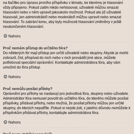
na tlačítko pro úpravu prvního příspěvku v tématu, ke kterému je hlasování
vždy připojeno. Pokud zatím nikdo nehlasoval, uživatelé můžou smazat
hlasování nebo v něm upravit jakoukoliv možnost. Pokud ale již uživatelé
hlasovali, jen administrátoři nebo moderátoři můžou upravit nebo smazat
hlasování. To zabrání tomu, aby byly možnosti hlasování změněny v ještě
neukončeném hlasování.
Nahoru
Proč nemám přístup do určitého fóra?
Do některých fór mají přístup jen určití uživatelé nebo skupiny. Abyste je mohli
zobrazit, číst, přispívat do nich nebo v nich provádět jiné akce, můžete
potřebovat speciální oprávnění. Kontaktujte administrátora fóra, aby vám
umožnil do fóra přístup.
Nahoru
Proč nemůžu posílat přílohy?
Oprávnění pro přílohy se nastavují pro jednotlivá fóra, skupiny nebo uživatele.
Administrátor fóra nemusel povolit do určitého fóra, do kterého můžete posílat
příspěvky, přidávat přílohy, nebo možná, že posílat přílohy můžou jen určité
skupiny, do kterých nepatříte. Pokud si nejste jisti, z jakého důvodu nemůžete k
příspěvkům přidávat přílohy, kontaktujte administrátora fóra.
Nahoru