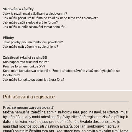
Sledování a záložky
Jaký je rozdíl mezi záložkami a sledováním?
Jak můžu přidat určité téma do záložek nebo téma začít sledovat?
Jak můžu začít sledovat určité fórum?
Jak můžu ukončit sledování témat nebo fór?
Přílohy
Jaké přílohy jsou na tomto fóru povoleny?
Jak můžu najít všechny svoje přílohy?
Záležitosti týkající se phpBB
Kdo napsal toto diskusní fórum?
Proč ve fóru není funkce XY?
Koho mám kontaktovat ohledně stížnosti a/nebo právních záležitostí týkajících se
tohoto fóra?
Jak můžu kontaktovat administrátora fóra?
Přihlašování a registrace
Proč se musím zaregistrovat?
Možná nemusíte, záleží na administrátorovi fóra, jestli nastaví, že uživatel musí
být přihlášen, aby mohl odesílat příspěvky. Nicméně registrací získáte přístup k
dalším funkcím, které nejsou pro nepřihlášené uživatele dostupné, jako je
například možnost použití vlastních avatarů, posílání soukromých zpráv a
emailů ostatním členům fóra atd. Registrace trvá jen chvíli a tak vám ji můžeme