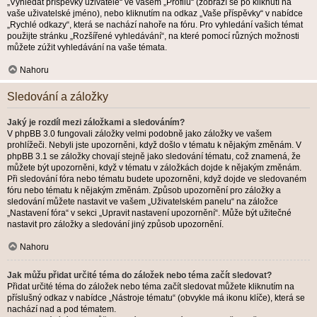
„Vyhledat příspěvky uživatele“ ve vašem „Profilu“ (zobrazí se po kliknutí na
vaše uživatelské jméno), nebo kliknutím na odkaz „Vaše příspěvky“ v nabídce
„Rychlé odkazy“, která se nachází nahoře na fóru. Pro vyhledání vašich témat
použijte stránku „Rozšířené vyhledávání“, na které pomocí různých možnosti
můžete zúžit vyhledávání na vaše témata.
Nahoru
Sledování a záložky
Jaký je rozdíl mezi záložkami a sledováním?
V phpBB 3.0 fungovali záložky velmi podobně jako záložky ve vašem
prohlížeči. Nebyli jste upozorněni, když došlo v tématu k nějakým změnám. V
phpBB 3.1 se záložky chovají stejně jako sledování tématu, což znamená, že
můžete být upozorněni, když v tématu v záložkách dojde k nějakým změnám.
Při sledování fóra nebo tématu budete upozorněni, když dojde ve sledovaném
fóru nebo tématu k nějakým změnám. Způsob upozornění pro záložky a
sledování můžete nastavit ve vašem „Uživatelském panelu“ na záložce
„Nastavení fóra“ v sekci „Upravit nastavení upozornění“. Může být užitečné
nastavit pro záložky a sledování jiný způsob upozornění.
Nahoru
Jak můžu přidat určité téma do záložek nebo téma začít sledovat?
Přidat určité téma do záložek nebo téma začít sledovat můžete kliknutím na
příslušný odkaz v nabídce „Nástroje tématu“ (obvykle má ikonu klíče), která se
nachází nad a pod tématem.