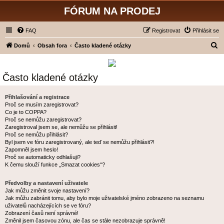
FÓRUM NA PRODEJ
FAQ
Registrovat
Přihlásit se
H
Domů
Obsah fora
Často kladené otázky
l
e
Často kladené otázky
d
a
Přihlašování a registrace
Proč se musím zaregistrovat?
t
Co je to COPPA?
Proč se nemůžu zaregistrovat?
Zaregistroval jsem se, ale nemůžu se přihlásit!
Proč se nemůžu přihlásit?
Byl jsem ve fóru zaregistrovaný, ale teď se nemůžu přihlásit?!
Zapomněl jsem heslo!
Proč se automaticky odhlašuji?
K čemu slouží funkce „Smazat cookies“?
Předvolby a nastavení uživatele
Jak můžu změnit svoje nastavení?
Jak můžu zabránit tomu, aby bylo moje uživatelské jméno zobrazeno na seznamu
uživatelů nacházejících se ve fóru?
Zobrazení časů není správné!
Změnil jsem časovou zónu, ale čas se stále nezobrazuje správně!