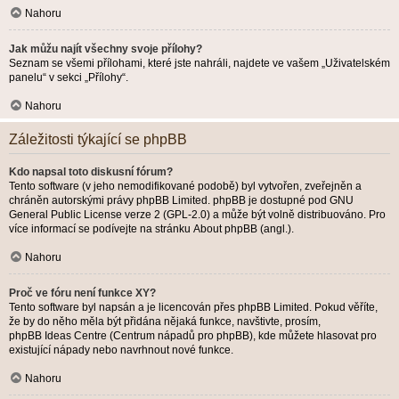
Nahoru
Jak můžu najít všechny svoje přílohy?
Seznam se všemi přílohami, které jste nahráli, najdete ve vašem „Uživatelském
panelu“ v sekci „Přílohy“.
Nahoru
Záležitosti týkající se phpBB
Kdo napsal toto diskusní fórum?
Tento software (v jeho nemodifikované podobě) byl vytvořen, zveřejněn a
chráněn autorskými právy
phpBB Limited
. phpBB je dostupné pod GNU
General Public License verze 2 (GPL-2.0) a může být volně distribuováno. Pro
více informací se podívejte na stránku
About phpBB
(angl.).
Nahoru
Proč ve fóru není funkce XY?
Tento software byl napsán a je licencován přes phpBB Limited. Pokud věříte,
že by do něho měla být přidána nějaká funkce, navštivte, prosím,
phpBB Ideas Centre
(Centrum nápadů pro phpBB), kde můžete hlasovat pro
existující nápady nebo navrhnout nové funkce.
Nahoru