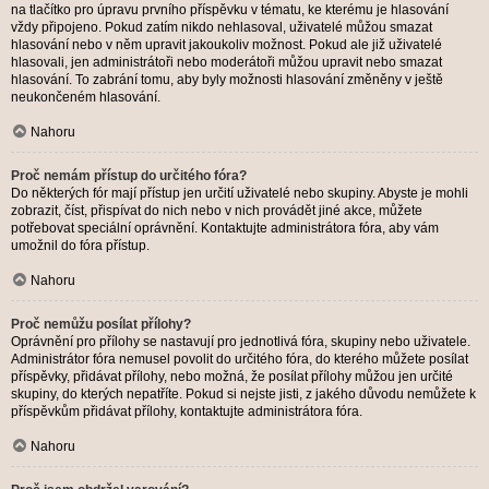
na tlačítko pro úpravu prvního příspěvku v tématu, ke kterému je hlasování
vždy připojeno. Pokud zatím nikdo nehlasoval, uživatelé můžou smazat
hlasování nebo v něm upravit jakoukoliv možnost. Pokud ale již uživatelé
hlasovali, jen administrátoři nebo moderátoři můžou upravit nebo smazat
hlasování. To zabrání tomu, aby byly možnosti hlasování změněny v ještě
neukončeném hlasování.
Nahoru
Proč nemám přístup do určitého fóra?
Do některých fór mají přístup jen určití uživatelé nebo skupiny. Abyste je mohli
zobrazit, číst, přispívat do nich nebo v nich provádět jiné akce, můžete
potřebovat speciální oprávnění. Kontaktujte administrátora fóra, aby vám
umožnil do fóra přístup.
Nahoru
Proč nemůžu posílat přílohy?
Oprávnění pro přílohy se nastavují pro jednotlivá fóra, skupiny nebo uživatele.
Administrátor fóra nemusel povolit do určitého fóra, do kterého můžete posílat
příspěvky, přidávat přílohy, nebo možná, že posílat přílohy můžou jen určité
skupiny, do kterých nepatříte. Pokud si nejste jisti, z jakého důvodu nemůžete k
příspěvkům přidávat přílohy, kontaktujte administrátora fóra.
Nahoru