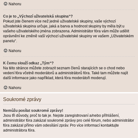
Nahoru
Co je to „Výchozí uživatelská skupina“?
Pokud jste členem více než jedné uživatelské skupiny, vaše výchozí
uživatelská skupina určuje, jaká a barva a hodnost skupiny by měla být u
vašeho uživatelského jména zobrazena. Administrátor fóra vám může udělit
oprávnění ke změně vaší výchozí uživatelské skupiny ve vašem „Uživatelském
panelu“.
Nahoru
K čemu slouží odkaz „Tým“?
Na této stránce můžete zobrazit seznam členů starajících se o chod nebo
vedení fóra včetně moderátorů a administrátorů fóra. Také tam můžete najít
další informace jako například, která fóra moderátoři moderují.
Nahoru
Soukromé zprávy
Nemůžu posílat soukromé zprávy!
Jsou tři důvody, proč to tak je. Nejste zaregistrovaní a/nebo přihlášení,
administrátor fóra zakázal soukromé zprávy pro celé fórum, nebo administrátor
fóra zakázal přímo vám odesílání zpráv. Pro více informací kontaktujte
administrátora fóra.