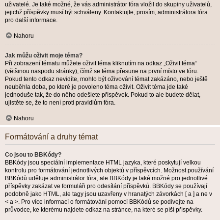
uživatelé. Je také možné, že vás administrátor fóra vložil do skupiny uživatelů,
jejichž příspěvky musí být schváleny. Kontaktujte, prosím, administrátora fóra
pro další informace.
Nahoru
Jak můžu oživit moje téma?
Při zobrazení tématu můžete oživit téma kliknutím na odkaz „Oživit téma“
(většinou naspodu stránky), čímž se téma přesune na první místo ve fóru.
Pokud tento odkaz nevidíte, mohlo být oživování témat zakázáno, nebo ještě
neuběhla doba, po které je povoleno téma oživit. Oživit téma jde také
jednoduše tak, že do něho odešlete příspěvek. Pokud to ale budete dělat,
ujistěte se, že to není proti pravidlům fóra.
Nahoru
Formátování a druhy témat
Co jsou to BBKódy?
BBKódy jsou speciální implementace HTML jazyka, které poskytují velkou
kontrolu pro formátování jednotlivých objektů v příspěvcích. Možnost používání
BBKódů uděluje administrátor fóra, ale BBKódy je také možné pro jednotlivé
příspěvky zakázat ve formuláři pro odesílání příspěvků. BBKódy se používají
podobně jako HTML, ale tagy jsou uzavřeny v hranatých závorkách [ a ] a ne v
< a >. Pro více informací o formátování pomocí BBKódů se podívejte na
průvodce, ke kterému najdete odkaz na stránce, na které se píší příspěvky.