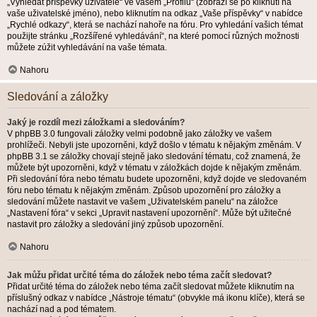
„Vyhledat příspěvky uživatele“ ve vašem „Profilu“ (zobrazí se po kliknutí na
vaše uživatelské jméno), nebo kliknutím na odkaz „Vaše příspěvky“ v nabídce
„Rychlé odkazy“, která se nachází nahoře na fóru. Pro vyhledání vašich témat
použijte stránku „Rozšířené vyhledávání“, na které pomocí různých možnosti
můžete zúžit vyhledávání na vaše témata.
Nahoru
Sledování a záložky
Jaký je rozdíl mezi záložkami a sledováním?
V phpBB 3.0 fungovali záložky velmi podobně jako záložky ve vašem
prohlížeči. Nebyli jste upozorněni, když došlo v tématu k nějakým změnám. V
phpBB 3.1 se záložky chovají stejně jako sledování tématu, což znamená, že
můžete být upozorněni, když v tématu v záložkách dojde k nějakým změnám.
Při sledování fóra nebo tématu budete upozorněni, když dojde ve sledovaném
fóru nebo tématu k nějakým změnám. Způsob upozornění pro záložky a
sledování můžete nastavit ve vašem „Uživatelském panelu“ na záložce
„Nastavení fóra“ v sekci „Upravit nastavení upozornění“. Může být užitečné
nastavit pro záložky a sledování jiný způsob upozornění.
Nahoru
Jak můžu přidat určité téma do záložek nebo téma začít sledovat?
Přidat určité téma do záložek nebo téma začít sledovat můžete kliknutím na
příslušný odkaz v nabídce „Nástroje tématu“ (obvykle má ikonu klíče), která se
nachází nad a pod tématem.