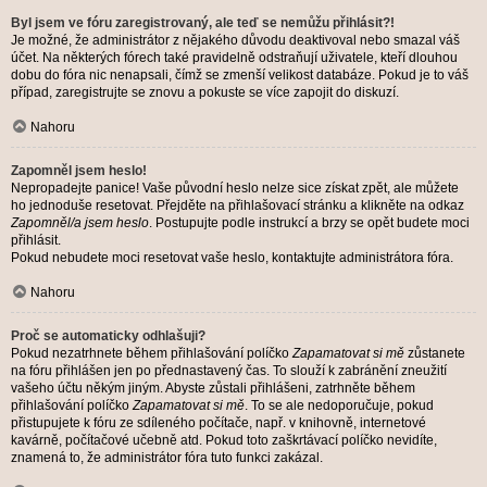
Byl jsem ve fóru zaregistrovaný, ale teď se nemůžu přihlásit?!
Je možné, že administrátor z nějakého důvodu deaktivoval nebo smazal váš
účet. Na některých fórech také pravidelně odstraňují uživatele, kteří dlouhou
dobu do fóra nic nenapsali, čímž se zmenší velikost databáze. Pokud je to váš
případ, zaregistrujte se znovu a pokuste se více zapojit do diskuzí.
Nahoru
Zapomněl jsem heslo!
Nepropadejte panice! Vaše původní heslo nelze sice získat zpět, ale můžete
ho jednoduše resetovat. Přejděte na přihlašovací stránku a klikněte na odkaz
Zapomněl/a jsem heslo
. Postupujte podle instrukcí a brzy se opět budete moci
přihlásit.
Pokud nebudete moci resetovat vaše heslo, kontaktujte administrátora fóra.
Nahoru
Proč se automaticky odhlašuji?
Pokud nezatrhnete během přihlašování políčko
Zapamatovat si mě
zůstanete
na fóru přihlášen jen po přednastavený čas. To slouží k zabránění zneužití
vašeho účtu někým jiným. Abyste zůstali přihlášeni, zatrhněte během
přihlašování políčko
Zapamatovat si mě
. To se ale nedoporučuje, pokud
přistupujete k fóru ze sdíleného počítače, např. v knihovně, internetové
kavárně, počítačové učebně atd. Pokud toto zaškrtávací políčko nevidíte,
znamená to, že administrátor fóra tuto funkci zakázal.