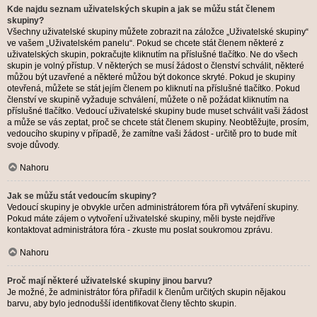
Kde najdu seznam uživatelských skupin a jak se můžu stát členem
skupiny?
Všechny uživatelské skupiny můžete zobrazit na záložce „Uživatelské skupiny“
ve vašem „Uživatelském panelu“. Pokud se chcete stát členem některé z
uživatelských skupin, pokračujte kliknutím na příslušné tlačítko. Ne do všech
skupin je volný přístup. V některých se musí žádost o členství schválit, některé
můžou být uzavřené a některé můžou být dokonce skryté. Pokud je skupiny
otevřená, můžete se stát jejím členem po kliknutí na příslušné tlačítko. Pokud
členství ve skupině vyžaduje schválení, můžete o ně požádat kliknutím na
příslušné tlačítko. Vedoucí uživatelské skupiny bude muset schválit vaši žádost
a může se vás zeptat, proč se chcete stát členem skupiny. Neobtěžujte, prosím,
vedoucího skupiny v případě, že zamítne vaši žádost - určitě pro to bude mít
svoje důvody.
Nahoru
Jak se můžu stát vedoucím skupiny?
Vedoucí skupiny je obvykle určen administrátorem fóra při vytváření skupiny.
Pokud máte zájem o vytvoření uživatelské skupiny, měli byste nejdříve
kontaktovat administrátora fóra - zkuste mu poslat soukromou zprávu.
Nahoru
Proč mají některé uživatelské skupiny jinou barvu?
Je možné, že administrátor fóra přiřadil k členům určitých skupin nějakou
barvu, aby bylo jednodušší identifikovat členy těchto skupin.