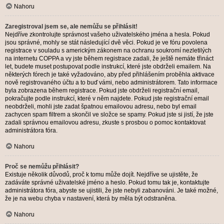
Nahoru
Zaregistroval jsem se, ale nemůžu se přihlásit!
Nejdříve zkontrolujte správnost vašeho uživatelského jména a hesla. Pokud
jsou správné, mohly se stát následující dvě věci. Pokud je ve fóru povolena
registrace v souladu s americkým zákonem na ochranu soukromí nezletilých
na internetu COPPA a vy jste během registrace zadali, že ještě nemáte třináct
let, budete muset postupovat podle instrukcí, které jste obdrželi emailem. Na
některých fórech je také vyžadováno, aby před přihlášením proběhla aktivace
nově registrovaného účtu a to buď vámi, nebo administrátorem. Tato informace
byla zobrazena během registrace. Pokud jste obdrželi registrační email,
pokračujte podle instrukcí, které v něm najdete. Pokud jste registrační email
neobdrželi, mohli jste zadat špatnou emailovou adresu, nebo byl email
zachycen spam filtrem a skončil ve složce se spamy. Pokud jste si jistí, že jste
zadali správnou emailovou adresu, zkuste s prosbou o pomoc kontaktovat
administrátora fóra.
Nahoru
Proč se nemůžu přihlásit?
Existuje několik důvodů, proč k tomu může dojít. Nejdříve se ujistěte, že
zadáváte správné uživatelské jméno a heslo. Pokud tomu tak je, kontaktujte
administrátora fóra, abyste se ujistili, že jste nebyli zabanováni. Je také možné,
že je na webu chyba v nastavení, která by měla být odstraněna.
Nahoru