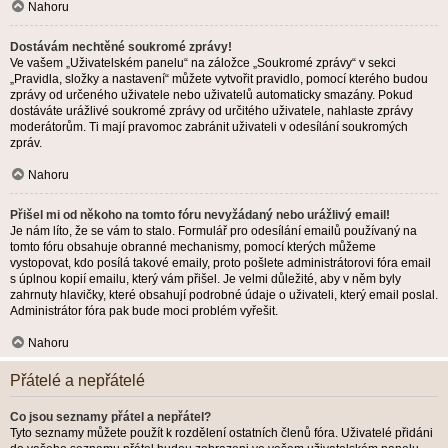
Nahoru
Dostávám nechtěné soukromé zprávy!
Ve vašem „Uživatelském panelu“ na záložce „Soukromé zprávy“ v sekci
„Pravidla, složky a nastavení“ můžete vytvořit pravidlo, pomocí kterého budou
zprávy od určeného uživatele nebo uživatelů automaticky smazány. Pokud
dostáváte urážlivé soukromé zprávy od určitého uživatele, nahlaste zprávy
moderátorům. Ti mají pravomoc zabránit uživateli v odesílání soukromých
zpráv.
Nahoru
Přišel mi od někoho na tomto fóru nevyžádaný nebo urážlivý email!
Je nám líto, že se vám to stalo. Formulář pro odesílání emailů používaný na
tomto fóru obsahuje obranné mechanismy, pomocí kterých můžeme
vystopovat, kdo posílá takové emaily, proto pošlete administrátorovi fóra email
s úplnou kopií emailu, který vám přišel. Je velmi důležité, aby v něm byly
zahrnuty hlavičky, které obsahují podrobné údaje o uživateli, který email poslal.
Administrátor fóra pak bude moci problém vyřešit.
Nahoru
Přátelé a nepřátelé
Co jsou seznamy přátel a nepřátel?
Tyto seznamy můžete použít k rozdělení ostatních členů fóra. Uživatelé přidáni