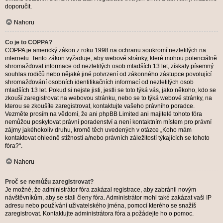
doporučit.
Nahoru
Co je to COPPA?
COPPA je americký zákon z roku 1998 na ochranu soukromí nezletilých na
internetu. Tento zákon vyžaduje, aby webové stránky, které mohou potenciálně
shromažďovat informace od nezletilých osob mladších 13 let, získaly písemný
souhlas rodičů nebo nějaké jiné potvrzení od zákonného zástupce povolující
shromažďování osobních identifikačních informací od nezletilých osob
mladších 13 let. Pokud si nejste jisti, jestli se toto týká vás, jako někoho, kdo se
zkouší zaregistrovat na webovou stránku, nebo se to týká webové stránky, na
kterou se zkoušíte zaregistrovat, kontaktujte vašeho právního poradce.
Vezměte prosím na vědomí, že ani phpBB Limited ani majitelé tohoto fóra
nemůžou poskytovat právní poradenství a není kontaktním místem pro právní
zájmy jakéhokoliv druhu, kromě těch uvedených v otázce „Koho mám
kontaktovat ohledně stížnosti a/nebo právních záležitostí týkajících se tohoto
fóra?“.
Nahoru
Proč se nemůžu zaregistrovat?
Je možné, že administrátor fóra zakázal registrace, aby zabránil novým
návštěvníkům, aby se stali členy fóra. Administrátor mohl také zakázat vaši IP
adresu nebo používání uživatelského jména, pomocí kterého se snažíš
zaregistrovat. Kontaktujte administrátora fóra a požádejte ho o pomoc.