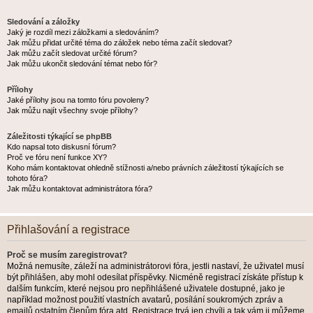
Sledování a záložky
Jaký je rozdíl mezi záložkami a sledováním?
Jak můžu přidat určité téma do záložek nebo téma začít sledovat?
Jak můžu začít sledovat určité fórum?
Jak můžu ukončit sledování témat nebo fór?
Přílohy
Jaké přílohy jsou na tomto fóru povoleny?
Jak můžu najít všechny svoje přílohy?
Záležitosti týkající se phpBB
Kdo napsal toto diskusní fórum?
Proč ve fóru není funkce XY?
Koho mám kontaktovat ohledně stížnosti a/nebo právních záležitostí týkajících se
tohoto fóra?
Jak můžu kontaktovat administrátora fóra?
Přihlašování a registrace
Proč se musím zaregistrovat?
Možná nemusíte, záleží na administrátorovi fóra, jestli nastaví, že uživatel musí
být přihlášen, aby mohl odesílat příspěvky. Nicméně registrací získáte přístup k
dalším funkcím, které nejsou pro nepřihlášené uživatele dostupné, jako je
například možnost použití vlastních avatarů, posílání soukromých zpráv a
emailů ostatním členům fóra atd. Registrace trvá jen chvíli a tak vám ji můžeme