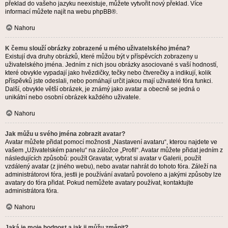
překlad do vašeho jazyku neexistuje, můžete vytvořit nový překlad. Více
informací můžete najít na webu
phpBB
®.
Nahoru
K čemu slouží obrázky zobrazené u mého uživatelského jména?
Existují dva druhy obrázků, které můžou být v příspěvcích zobrazeny u
uživatelského jména. Jedním z nich jsou obrázky asociované s vaší hodností,
které obvykle vypadají jako hvězdičky, tečky nebo čtverečky a indikují, kolik
příspěvků jste odeslali, nebo pomáhají určit jakou mají uživatelé fóra funkci.
Další, obvykle větší obrázek, je známý jako avatar a obecně se jedná o
unikátní nebo osobní obrázek každého uživatele.
Nahoru
Jak můžu u svého jména zobrazit avatar?
Avatar můžete přidat pomocí možnosti „Nastavení avataru“, kterou najdete ve
vašem „Uživatelském panelu“ na záložce „Profil“. Avatar můžete přidat jedním z
následujících způsobů: použít Gravatar, vybrat si avatar v Galerii, použít
vzdálený avatar (z jiného webu), nebo avatar nahrát do tohoto fóra. Záleží na
administrátorovi fóra, jestli je používání avatarů povoleno a jakými způsoby lze
avatary do fóra přidat. Pokud nemůžete avatary používat, kontaktujte
administrátora fóra.
Nahoru
Jaká je moje hodnost a jak ji můžu změnit?