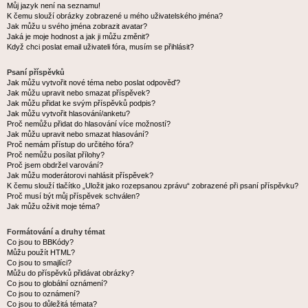
Můj jazyk není na seznamu!
K čemu slouží obrázky zobrazené u mého uživatelského jména?
Jak můžu u svého jména zobrazit avatar?
Jaká je moje hodnost a jak ji můžu změnit?
Když chci poslat email uživateli fóra, musím se přihlásit?
Psaní příspěvků
Jak můžu vytvořit nové téma nebo poslat odpověď?
Jak můžu upravit nebo smazat příspěvek?
Jak můžu přidat ke svým příspěvků podpis?
Jak můžu vytvořit hlasování/anketu?
Proč nemůžu přidat do hlasování více možností?
Jak můžu upravit nebo smazat hlasování?
Proč nemám přístup do určitého fóra?
Proč nemůžu posílat přílohy?
Proč jsem obdržel varování?
Jak můžu moderátorovi nahlásit příspěvek?
K čemu slouží tlačítko „Uložit jako rozepsanou zprávu“ zobrazené při psaní příspěvku?
Proč musí být můj příspěvek schválen?
Jak můžu oživit moje téma?
Formátování a druhy témat
Co jsou to BBKódy?
Můžu použít HTML?
Co jsou to smajlíci?
Můžu do příspěvků přidávat obrázky?
Co jsou to globální oznámení?
Co jsou to oznámení?
Co jsou to důležitá témata?