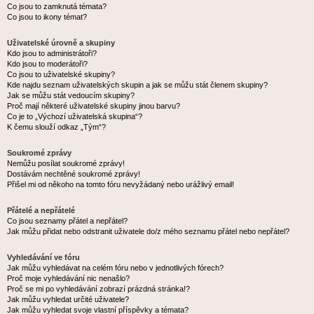
Co jsou to zamknutá témata?
Co jsou to ikony témat?
Uživatelské úrovně a skupiny
Kdo jsou to administrátoři?
Kdo jsou to moderátoři?
Co jsou to uživatelské skupiny?
Kde najdu seznam uživatelských skupin a jak se můžu stát členem skupiny?
Jak se můžu stát vedoucím skupiny?
Proč mají některé uživatelské skupiny jinou barvu?
Co je to „Výchozí uživatelská skupina“?
K čemu slouží odkaz „Tým“?
Soukromé zprávy
Nemůžu posílat soukromé zprávy!
Dostávám nechtěné soukromé zprávy!
Přišel mi od někoho na tomto fóru nevyžádaný nebo urážlivý email!
Přátelé a nepřátelé
Co jsou seznamy přátel a nepřátel?
Jak můžu přidat nebo odstranit uživatele do/z mého seznamu přátel nebo nepřátel?
Vyhledávání ve fóru
Jak můžu vyhledávat na celém fóru nebo v jednotlivých fórech?
Proč moje vyhledávání nic nenašlo?
Proč se mi po vyhledávání zobrazí prázdná stránka!?
Jak můžu vyhledat určité uživatele?
Jak můžu vyhledat svoje vlastní příspěvky a témata?