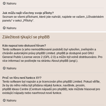
Nahoru
Jak můžu najít všechny svoje přílohy?
Seznam se všemi přílohami, které jste nahráli, najdete ve vašem „Uživatelském
panelu“ v sekci „Přílohy“.
Nahoru
Záležitosti týkající se phpBB
Kdo napsal toto diskusní fórum?
Tento software (v jeho nemodifikované podobě) byl vytvořen, zveřejněn a
chráněn autorskými právy
phpBB Limited
. phpBB je dostupné pod GNU
General Public License verze 2 (GPL-2.0) a může být volně distribuováno. Pro
více informací se podívejte na stránku
About phpBB
(angl.).
Nahoru
Proč ve fóru není funkce XY?
Tento software byl napsán a je licencován přes phpBB Limited. Pokud věříte,
že by do něho měla být přidána nějaká funkce, navštivte, prosím,
phpBB Ideas Centre
(Centrum nápadů pro phpBB), kde můžete hlasovat pro
existující nápady nebo navrhnout nové funkce.
Nahoru