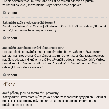
Pro sledování tématu můžete také poslat do tématu odpověď a přitom
zatrhnout políčko „Upozornit mě, když někdo pošle odpověď“.
Nahoru
Jak můžu začít sledovat určité fórum?
Pro sledování určitého fóra přejděte do toho fóra a klikněte na odkaz „Sledovat
fórum“, který se nachází naspodu stránky.
Nahoru
Jak můžu ukončit sledování témat nebo fór?
Pro ukončení sledování tématu nebo fóra přejděte ve vašem „Uživatelském
panelu“ na „Sledovaná fóra a témata“, zatrhněte témata a fóra, která nechcete
nadále sledovat a klikněte na tlačítko „Ukončit sledování označených“. Můžete
také kliknout v tématu na odkaz „Ukončit sledování tématu“ nebo ve fóru na
odkaz „Ukončit sledování fóra“.
Nahoru
Přílohy
Jaké přílohy jsou na tomto fóru povoleny?
Každý administrátor fóra může povolit nebo zakázat určité typy příloh. Pokud si
nejste jisti, jaké přílohy můžete nahrát, kontaktujte administrátora fóra a
požádejte ho o pomoc.