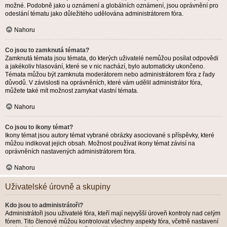
možné. Podobně jako u oznámení a globálních oznámení, jsou oprávnění pro
odeslání tématu jako důležitého udělována administrátorem fóra.
Nahoru
Co jsou to zamknutá témata?
Zamknutá témata jsou témata, do kterých uživatelé nemůžou posílat odpovědi
a jakékoliv hlasování, které se v nic nachází, bylo automaticky ukončeno.
Témata můžou být zamknuta moderátorem nebo administrátorem fóra z řady
důvodů. V závislosti na oprávněních, které vám udělil administrátor fóra,
můžete také mít možnost zamykat vlastní témata.
Nahoru
Co jsou to ikony témat?
Ikony témat jsou autory témat vybrané obrázky asociované s příspěvky, které
můžou indikovat jejich obsah. Možnost používat ikony témat závisí na
oprávněních nastavených administrátorem fóra.
Nahoru
Uživatelské úrovně a skupiny
Kdo jsou to administrátoři?
Administrátoři jsou uživatelé fóra, kteří mají nejvyšší úroveň kontroly nad celým
fórem. Tito členové můžou kontrolovat všechny aspekty fóra, včetně nastavení