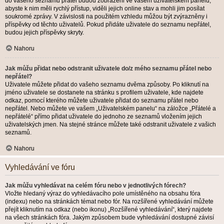
do vašeho seznamu přátel budou zobrazeni ve vašem uživatelském panelu,
abyste k nim měli rychlý přístup, viděli jejich online stav a mohli jim posílat
soukromé zprávy. V závislosti na použitém vzhledu můžou být zvýrazněny i
příspěvky od těchto uživatelů. Pokud přidáte uživatele do seznamu nepřátel,
budou jejich příspěvky skryty.
Nahoru
Jak můžu přidat nebo odstranit uživatele do/z mého seznamu přátel nebo
nepřátel?
Uživatele můžete přidat do vašeho seznamu dvěma způsoby. Po kliknutí na
jméno uživatele se dostanete na stránku s profilem uživatele, kde najdete
odkaz, pomocí kterého můžete uživatele přidat do seznamu přátel nebo
nepřátel. Nebo můžete ve vašem „Uživatelském panelu“ na záložce „Přátelé a
nepřátelé“ přímo přidat uživatele do jednoho ze seznamů vložením jejich
uživatelských jmen. Na stejné stránce můžete také odstranit uživatele z vašich
seznamů.
Nahoru
Vyhledávání ve fóru
Jak můžu vyhledávat na celém fóru nebo v jednotlivých fórech?
Vložte hledaný výraz do vyhledávacího pole umístěného na obsahu fóra
(indexu) nebo na stránkách témat nebo fór. Na rozšířené vyhledávání můžete
přejít kliknutím na odkaz (nebo ikonu) „Rozšířené vyhledávání“, který najdete
na všech stránkách fóra. Jakým způsobem bude vyhledávání dostupné závisí