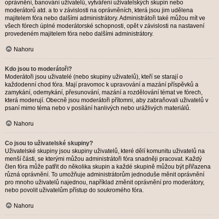
oprávnění, banování uživatelů, vytváření uživatelských skupin nebo
moderátorů atd. a to v závislosti na oprávněních, která jsou jim udělena
majitelem fóra nebo dalšími administrátory. Administrátoři také můžou mít ve
všech fórech úplné moderátorské schopnosti, opět v závislosti na nastavení
provedeném majitelem fóra nebo dalšími administrátory.
Nahoru
Kdo jsou to moderátoři?
Moderátoři jsou uživatelé (nebo skupiny uživatelů), kteří se starají o
každodenní chod fóra. Mají pravomoc k upravování a mazání příspěvků a
zamykání, odemykání, přesunování, mazání a rozdělování témat ve fórech,
která moderují. Obecně jsou moderátoři přítomni, aby zabraňovali uživatelů v
psaní mimo téma nebo v posílání hanlivých nebo urážlivých materiálů.
Nahoru
Co jsou to uživatelské skupiny?
Uživatelské skupiny jsou skupiny uživatelů, které dělí komunitu uživatelů na
menší části, se kterými můžou administrátoři fóra snadněji pracovat. Každý
člen fóra může patřit do několika skupin a každé skupině můžou být přiřazena
různá oprávnění. To umožňuje administrátorům jednoduše měnit oprávnění
pro mnoho uživatelů najednou, například změnit oprávnění pro moderátory,
nebo povolit uživatelům přístup do soukromého fóra.
Nahoru