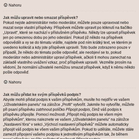
Nahoru
Jak můžu upravit nebo smazat příspěvek?
Pokud nejste administrátor nebo moderátor, můžete pouze upravovat nebo
mazat svoje vlastní příspěvky. Příspěvek můžete upravit po kliknutí na tlačítko
„Upravit“, které se nachází v příslušném příspěvku. Někdy lze upravit příspěvek
jen po omezenou dobu po jeho odeslání. Pokud již někdo na příspěvek
odpověděl a vy se do tématu vrátíte, najdete pod ním krátký text, ve kterém je
uvedeno kolikrát a kdy jste příspěvek upravili. Toto bude zobrazeno pouze v
případě, že někdo do tématu pošle odpověď, ale neobjeví se to, pokud
moderátor nebo administrátor upraví příspěvek, ačkoli ti mohou zanechat na
základě vlastního uvážení vzkaz, proč příspěvek upravili. Vezměte prosím na
vědomí, že normální uživatelé nemůžou smazat příspěvek, když k němu někdo
pošle odpověď.
Nahoru
Jak můžu přidat ke svým příspěvků podpis?
Abyste mohli přidat podpis k vašim příspěvkům, musíte ho nejdřív ve vašem
„Uživatelském panelu“ na záložce „Profil“ vytvořit. Jakmile ho vytvoříte, můžete
při psaní příspěvku zatrhnout políčko
Připojit podpis
, čímž váš podpis k
příspěvku připojíte. Pomocí možnosti „Připojit můj podpis ke všem mým
příspěvkům“, kterou naleznete ve vašem „Uživatelském panelu“ na záložce
„Nastavení fóra“ v sekci „Výchozí nastavení příspěvků“ můžete automaticky
připojit váš podpis ke všem vašim příspěvkům. Pokud to uděláte, můžete stále
zamezit připojení vašeho podpisu k jednotlivým příspěvkům tak, že během