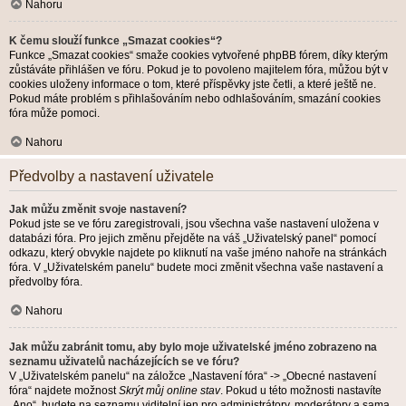
Nahoru
K čemu slouží funkce „Smazat cookies“?
Funkce „Smazat cookies“ smaže cookies vytvořené phpBB fórem, díky kterým
zůstáváte přihlášen ve fóru. Pokud je to povoleno majitelem fóra, můžou být v
cookies uloženy informace o tom, které příspěvky jste četli, a které ještě ne.
Pokud máte problém s přihlašováním nebo odhlašováním, smazání cookies
fóra může pomoci.
Nahoru
Předvolby a nastavení uživatele
Jak můžu změnit svoje nastavení?
Pokud jste se ve fóru zaregistrovali, jsou všechna vaše nastavení uložena v
databázi fóra. Pro jejich změnu přejděte na váš „Uživatelský panel“ pomocí
odkazu, který obvykle najdete po kliknutí na vaše jméno nahoře na stránkách
fóra. V „Uživatelském panelu“ budete moci změnit všechna vaše nastavení a
předvolby fóra.
Nahoru
Jak můžu zabránit tomu, aby bylo moje uživatelské jméno zobrazeno na
seznamu uživatelů nacházejících se ve fóru?
V „Uživatelském panelu“ na záložce „Nastavení fóra“ -> „Obecné nastavení
fóra“ najdete možnost
Skrýt můj online stav
. Pokud u této možnosti nastavíte
„Ano“, budete na seznamu viditelní jen pro administrátory, moderátory a sama