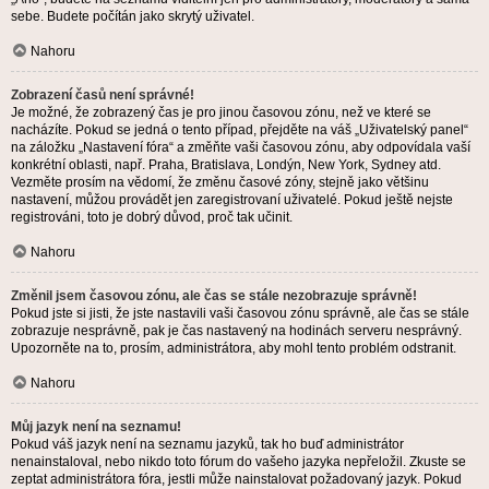
sebe. Budete počítán jako skrytý uživatel.
Nahoru
Zobrazení časů není správné!
Je možné, že zobrazený čas je pro jinou časovou zónu, než ve které se
nacházíte. Pokud se jedná o tento případ, přejděte na váš „Uživatelský panel“
na záložku „Nastavení fóra“ a změňte vaši časovou zónu, aby odpovídala vaší
konkrétní oblasti, např. Praha, Bratislava, Londýn, New York, Sydney atd.
Vezměte prosím na vědomí, že změnu časové zóny, stejně jako většinu
nastavení, můžou provádět jen zaregistrovaní uživatelé. Pokud ještě nejste
registrováni, toto je dobrý důvod, proč tak učinit.
Nahoru
Změnil jsem časovou zónu, ale čas se stále nezobrazuje správně!
Pokud jste si jisti, že jste nastavili vaši časovou zónu správně, ale čas se stále
zobrazuje nesprávně, pak je čas nastavený na hodinách serveru nesprávný.
Upozorněte na to, prosím, administrátora, aby mohl tento problém odstranit.
Nahoru
Můj jazyk není na seznamu!
Pokud váš jazyk není na seznamu jazyků, tak ho buď administrátor
nenainstaloval, nebo nikdo toto fórum do vašeho jazyka nepřeložil. Zkuste se
zeptat administrátora fóra, jestli může nainstalovat požadovaný jazyk. Pokud