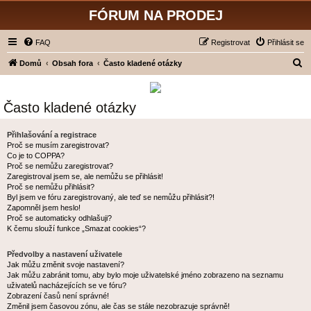
FÓRUM NA PRODEJ
FAQ
Registrovat
Přihlásit se
H
Domů
Obsah fora
Často kladené otázky
l
e
Často kladené otázky
d
a
Přihlašování a registrace
Proč se musím zaregistrovat?
t
Co je to COPPA?
Proč se nemůžu zaregistrovat?
Zaregistroval jsem se, ale nemůžu se přihlásit!
Proč se nemůžu přihlásit?
Byl jsem ve fóru zaregistrovaný, ale teď se nemůžu přihlásit?!
Zapomněl jsem heslo!
Proč se automaticky odhlašuji?
K čemu slouží funkce „Smazat cookies“?
Předvolby a nastavení uživatele
Jak můžu změnit svoje nastavení?
Jak můžu zabránit tomu, aby bylo moje uživatelské jméno zobrazeno na seznamu
uživatelů nacházejících se ve fóru?
Zobrazení časů není správné!
Změnil jsem časovou zónu, ale čas se stále nezobrazuje správně!