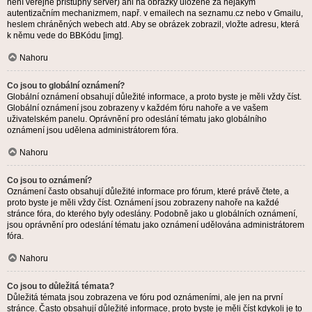
není veřejně přístupný server) ani na obrázky uložené za nějakým
autentizačním mechanizmem, např. v emailech na seznamu.cz nebo v Gmailu,
heslem chráněných webech atd. Aby se obrázek zobrazil, vložte adresu, která
k němu vede do BBKódu [img].
Nahoru
Co jsou to globální oznámení?
Globální oznámení obsahují důležité informace, a proto byste je měli vždy číst.
Globální oznámení jsou zobrazeny v každém fóru nahoře a ve vašem
uživatelském panelu. Oprávnění pro odeslání tématu jako globálního
oznámení jsou udělena administrátorem fóra.
Nahoru
Co jsou to oznámení?
Oznámení často obsahují důležité informace pro fórum, které právě čtete, a
proto byste je měli vždy číst. Oznámení jsou zobrazeny nahoře na každé
stránce fóra, do kterého byly odeslány. Podobně jako u globálních oznámení,
jsou oprávnění pro odeslání tématu jako oznámení udělována administrátorem
fóra.
Nahoru
Co jsou to důležitá témata?
Důležitá témata jsou zobrazena ve fóru pod oznámeními, ale jen na první
stránce. Často obsahují důležité informace, proto byste je měli číst kdykoli je to