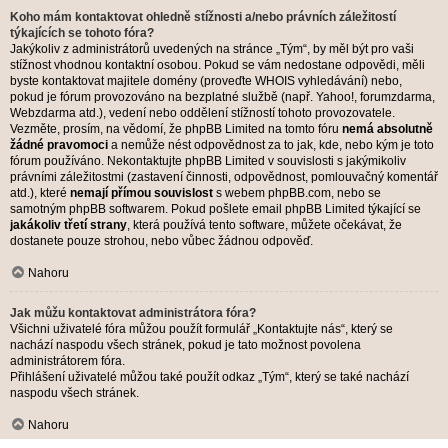
Koho mám kontaktovat ohledně stížnosti a/nebo právních záležitostí
týkajících se tohoto fóra?
Jakýkoliv z administrátorů uvedených na stránce „Tým“, by měl být pro vaši
stížnost vhodnou kontaktní osobou. Pokud se vám nedostane odpovědi, měli
byste kontaktovat majitele domény (proveďte
WHOIS vyhledávání
) nebo,
pokud je fórum provozováno na bezplatné službě (např. Yahoo!, forumzdarma,
Webzdarma atd.), vedení nebo oddělení stížností tohoto provozovatele.
Vezměte, prosím, na vědomí, že phpBB Limited na tomto fóru
nemá absolutně
žádné pravomoci
a nemůže nést odpovědnost za to jak, kde, nebo kým je toto
fórum používáno. Nekontaktujte phpBB Limited v souvislosti s jakýmikoliv
právními záležitostmi (zastavení činnosti, odpovědnost, pomlouvačný komentář
atd.), které
nemají přímou souvislost
s webem phpBB.com, nebo se
samotným phpBB softwarem. Pokud pošlete email phpBB Limited týkající se
jakákoliv třetí strany
, která používá tento software, můžete očekávat, že
dostanete pouze strohou, nebo vůbec žádnou odpověď.
Nahoru
Jak můžu kontaktovat administrátora fóra?
Všichni uživatelé fóra můžou použít formulář „Kontaktujte nás“, který se
nachází naspodu všech stránek, pokud je tato možnost povolena
administrátorem fóra.
Přihlášení uživatelé můžou také použít odkaz „Tým“, který se také nachází
naspodu všech stránek.
Nahoru