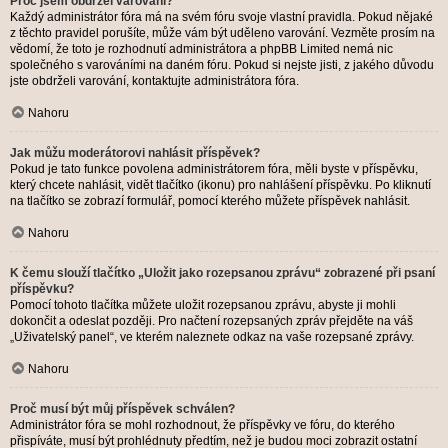
Proč jsem obdržel varování?
Každý administrátor fóra má na svém fóru svoje vlastní pravidla. Pokud nějaké
z těchto pravidel porušíte, může vám být uděleno varování. Vezměte prosím na
vědomí, že toto je rozhodnutí administrátora a phpBB Limited nemá nic
společného s varováními na daném fóru. Pokud si nejste jisti, z jakého důvodu
jste obdrželi varování, kontaktujte administrátora fóra.
Nahoru
Jak můžu moderátorovi nahlásit příspěvek?
Pokud je tato funkce povolena administrátorem fóra, měli byste v příspěvku,
který chcete nahlásit, vidět tlačítko (ikonu) pro nahlášení příspěvku. Po kliknutí
na tlačítko se zobrazí formulář, pomocí kterého můžete příspěvek nahlásit.
Nahoru
K čemu slouží tlačítko „Uložit jako rozepsanou zprávu“ zobrazené při psaní
příspěvku?
Pomocí tohoto tlačítka můžete uložit rozepsanou zprávu, abyste ji mohli
dokončit a odeslat později. Pro načtení rozepsaných zpráv přejděte na váš
„Uživatelský panel“, ve kterém naleznete odkaz na vaše rozepsané zprávy.
Nahoru
Proč musí být můj příspěvek schválen?
Administrátor fóra se mohl rozhodnout, že příspěvky ve fóru, do kterého
přispíváte, musí být prohlédnuty předtím, než je budou moci zobrazit ostatní