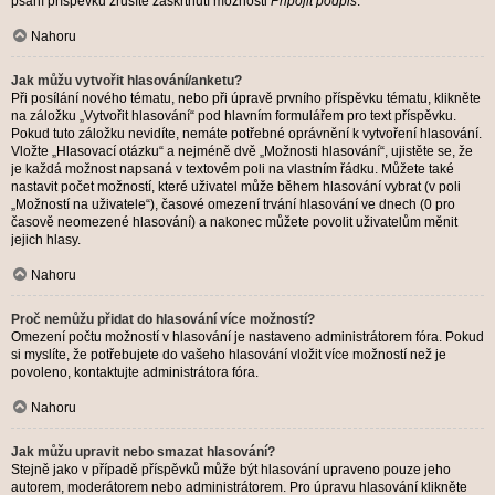
psaní příspěvku zrušíte zaškrtnutí možnosti
Připojit podpis
.
Nahoru
Jak můžu vytvořit hlasování/anketu?
Při posílání nového tématu, nebo při úpravě prvního příspěvku tématu, klikněte
na záložku „Vytvořit hlasování“ pod hlavním formulářem pro text příspěvku.
Pokud tuto záložku nevidíte, nemáte potřebné oprávnění k vytvoření hlasování.
Vložte „Hlasovací otázku“ a nejméně dvě „Možnosti hlasování“, ujistěte se, že
je každá možnost napsaná v textovém poli na vlastním řádku. Můžete také
nastavit počet možností, které uživatel může během hlasování vybrat (v poli
„Možností na uživatele“), časové omezení trvání hlasování ve dnech (0 pro
časově neomezené hlasování) a nakonec můžete povolit uživatelům měnit
jejich hlasy.
Nahoru
Proč nemůžu přidat do hlasování více možností?
Omezení počtu možností v hlasování je nastaveno administrátorem fóra. Pokud
si myslíte, že potřebujete do vašeho hlasování vložit více možností než je
povoleno, kontaktujte administrátora fóra.
Nahoru
Jak můžu upravit nebo smazat hlasování?
Stejně jako v případě příspěvků může být hlasování upraveno pouze jeho
autorem, moderátorem nebo administrátorem. Pro úpravu hlasování klikněte