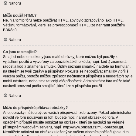
Nahoru
Můžu použít HTML?
Ne. Na tomto fóru nelze používat HTML, aby bylo zpracováno jako HTML.
Většinu formátování, které lze provést pomocí HTML, lze nahradit použitím
BBKódů.
Nahoru
Co jsou to smajlíci?
Smajlíci nebo emotikony jsou malé obrázky, které můžou být použity k
vyjádření pocitů a vytvořeny za použití krátkého kódu, např. kód :) znamená
radost a kód :( znamená smutek. Úplný seznam smajlíků najdete na formuláři,
na kterém se tvoří zprávy a příspěvky. Pokuste se nepoužívat smajlíky v příliš
velkém počtu, protože můžou způsobit nečitelnost příspěvku a moderátoři by je
mohli odstranit, nebo smazat celý váš příspěvek. Administrátor fóra může také
nastavit omezení počtu smajlíků, které lze v příspěvku použít.
Nahoru
Můžu do příspěvků přidávat obrázky?
Ano, obrázky můžou být ve vašich příspěvcích zobrazeny. Pokud administrátor
povolil ve fóru používání příloh, budete moci nahrát obrázek do fóra. V
opačném případě musíte odkázat na obrázek, který se nachází na veřejně
přístupném webovém serveru, např. http://www.priklad.cz/muj-obrazek.gif.
Nemůžete odkázat na obrázek uložený ve vašem vlastním počítači (pokud to