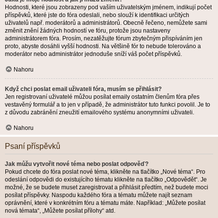
Hodnosti, které jsou zobrazeny pod vaším uživatelským jménem, indikují počet
příspěvků, které jste do fóra odeslali, nebo slouží k identifikaci určitých
uživatelů např. moderátorů a administrátorů. Obecně řečeno, nemůžete sami
změnit znění žádných hodností ve fóru, protože jsou nastaveny
administrátorem fóra. Prosím, nezatěžujte fórum zbytečným přispíváním jen
proto, abyste dosáhli vyšší hodnosti. Na většině fór to nebude tolerováno a
moderátor nebo administrátor jednoduše sníží váš počet příspěvků.
Nahoru
Když chci poslat email uživateli fóra, musím se přihlásit?
Jen registrovaní uživatelé můžou posílat emaily ostatním členům fóra přes
vestavěný formulář a to jen v případě, že administrátor tuto funkci povolil. Je to
z důvodu zabránění zneužití emailového systému anonymními uživateli.
Nahoru
Psaní příspěvků
Jak můžu vytvořit nové téma nebo poslat odpověď?
Pokud chcete do fóra poslat nové téma, klikněte na tlačítko „Nové téma“. Pro
odeslání odpovědi do existujícího tématu klikněte na tlačítko „Odpovědět“. Je
možné, že se budete muset zaregistrovat a přihlásit předtím, než budete moci
posílat příspěvky. Naspodu každého fóra a tématu můžete najít seznam
oprávnění, které v konkrétním fóru a tématu máte. Například: „Můžete posílat
nová témata“, „Můžete posílat přílohy“ atd.