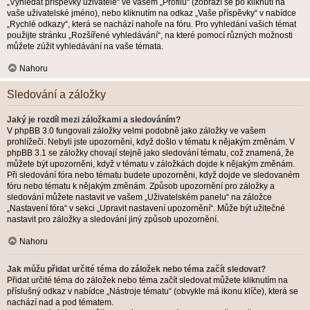
„Vyhledat příspěvky uživatele“ ve vašem „Profilu“ (zobrazí se po kliknutí na
vaše uživatelské jméno), nebo kliknutím na odkaz „Vaše příspěvky“ v nabídce
„Rychlé odkazy“, která se nachází nahoře na fóru. Pro vyhledání vašich témat
použijte stránku „Rozšířené vyhledávání“, na které pomocí různých možnosti
můžete zúžit vyhledávání na vaše témata.
Nahoru
Sledování a záložky
Jaký je rozdíl mezi záložkami a sledováním?
V phpBB 3.0 fungovali záložky velmi podobně jako záložky ve vašem
prohlížeči. Nebyli jste upozorněni, když došlo v tématu k nějakým změnám. V
phpBB 3.1 se záložky chovají stejně jako sledování tématu, což znamená, že
můžete být upozorněni, když v tématu v záložkách dojde k nějakým změnám.
Při sledování fóra nebo tématu budete upozorněni, když dojde ve sledovaném
fóru nebo tématu k nějakým změnám. Způsob upozornění pro záložky a
sledování můžete nastavit ve vašem „Uživatelském panelu“ na záložce
„Nastavení fóra“ v sekci „Upravit nastavení upozornění“. Může být užitečné
nastavit pro záložky a sledování jiný způsob upozornění.
Nahoru
Jak můžu přidat určité téma do záložek nebo téma začít sledovat?
Přidat určité téma do záložek nebo téma začít sledovat můžete kliknutím na
příslušný odkaz v nabídce „Nástroje tématu“ (obvykle má ikonu klíče), která se
nachází nad a pod tématem.