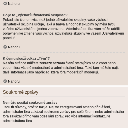
Nahoru
Co je to „Výchozí uživatelská skupina“?
Pokud jste členem více než jedné uživatelské skupiny, vaše výchozí
uživatelská skupina určuje, jaká a barva a hodnost skupiny by měla být u
vašeho uživatelského jména zobrazena. Administrátor fóra vám může udělit
oprávnění ke změně vaší výchozí uživatelské skupiny ve vašem „Uživatelském
panelu“.
Nahoru
K čemu slouží odkaz „Tým“?
Na této stránce můžete zobrazit seznam členů starajících se o chod nebo
vedení fóra včetně moderátorů a administrátorů fóra. Také tam můžete najít
další informace jako například, která fóra moderátoři moderují.
Nahoru
Soukromé zprávy
Nemůžu posílat soukromé zprávy!
Jsou tři důvody, proč to tak je. Nejste zaregistrovaní a/nebo přihlášení,
administrátor fóra zakázal soukromé zprávy pro celé fórum, nebo administrátor
fóra zakázal přímo vám odesílání zpráv. Pro více informací kontaktujte
administrátora fóra.