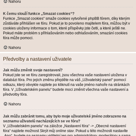
Nahoru
K čemu slouží funkce „Smazat cookies“?
Funkce „Smazat cookies“ smaže cookies vytvořené phpBB fórem, díky kterým
zůstáváte přihlášen ve fóru. Pokud je to povoleno majitelem fóra, můžou být v
cookies uloženy informace o tom, které příspěvky jste četli, a které ještě ne.
Pokud máte problém s přihlašováním nebo odhlašováním, smazání cookies
fóra může pomoci.
Nahoru
Předvolby a nastavení uživatele
Jak můžu změnit svoje nastavení?
Pokud jste se ve fóru zaregistrovali, jsou všechna vaše nastavení uložena v
databázi fóra. Pro jejich změnu přejděte na váš „Uživatelský panel“ pomocí
odkazu, který obvykle najdete po kliknutí na vaše jméno nahoře na stránkách
fóra. V „Uživatelském panelu“ budete moci změnit všechna vaše nastavení a
předvolby fóra.
Nahoru
Jak můžu zabránit tomu, aby bylo moje uživatelské jméno zobrazeno na
seznamu uživatelů nacházejících se ve fóru?
V „Uživatelském panelu“ na záložce „Nastavení fóra“ -> „Obecné nastavení
fóra“ najdete možnost
Skrýt můj online stav
. Pokud u této možnosti nastavíte
„Ano“, budete na seznamu viditelní jen pro administrátory, moderátory a sama