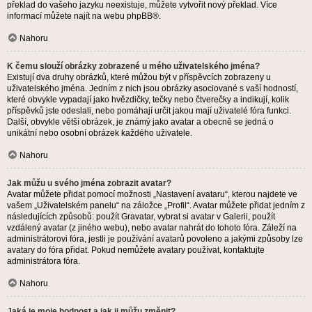
překlad do vašeho jazyku neexistuje, můžete vytvořit nový překlad. Více
informací můžete najít na webu
phpBB
®.
Nahoru
K čemu slouží obrázky zobrazené u mého uživatelského jména?
Existují dva druhy obrázků, které můžou být v příspěvcích zobrazeny u
uživatelského jména. Jedním z nich jsou obrázky asociované s vaší hodností,
které obvykle vypadají jako hvězdičky, tečky nebo čtverečky a indikují, kolik
příspěvků jste odeslali, nebo pomáhají určit jakou mají uživatelé fóra funkci.
Další, obvykle větší obrázek, je známý jako avatar a obecně se jedná o
unikátní nebo osobní obrázek každého uživatele.
Nahoru
Jak můžu u svého jména zobrazit avatar?
Avatar můžete přidat pomocí možnosti „Nastavení avataru“, kterou najdete ve
vašem „Uživatelském panelu“ na záložce „Profil“. Avatar můžete přidat jedním z
následujících způsobů: použít Gravatar, vybrat si avatar v Galerii, použít
vzdálený avatar (z jiného webu), nebo avatar nahrát do tohoto fóra. Záleží na
administrátorovi fóra, jestli je používání avatarů povoleno a jakými způsoby lze
avatary do fóra přidat. Pokud nemůžete avatary používat, kontaktujte
administrátora fóra.
Nahoru
Jaká je moje hodnost a jak ji můžu změnit?