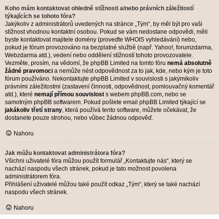
Koho mám kontaktovat ohledně stížnosti a/nebo právních záležitostí
týkajících se tohoto fóra?
Jakýkoliv z administrátorů uvedených na stránce „Tým“, by měl být pro vaši
stížnost vhodnou kontaktní osobou. Pokud se vám nedostane odpovědi, měli
byste kontaktovat majitele domény (proveďte
WHOIS vyhledávání
) nebo,
pokud je fórum provozováno na bezplatné službě (např. Yahoo!, forumzdarma,
Webzdarma atd.), vedení nebo oddělení stížností tohoto provozovatele.
Vezměte, prosím, na vědomí, že phpBB Limited na tomto fóru
nemá absolutně
žádné pravomoci
a nemůže nést odpovědnost za to jak, kde, nebo kým je toto
fórum používáno. Nekontaktujte phpBB Limited v souvislosti s jakýmikoliv
právními záležitostmi (zastavení činnosti, odpovědnost, pomlouvačný komentář
atd.), které
nemají přímou souvislost
s webem phpBB.com, nebo se
samotným phpBB softwarem. Pokud pošlete email phpBB Limited týkající se
jakákoliv třetí strany
, která používá tento software, můžete očekávat, že
dostanete pouze strohou, nebo vůbec žádnou odpověď.
Nahoru
Jak můžu kontaktovat administrátora fóra?
Všichni uživatelé fóra můžou použít formulář „Kontaktujte nás“, který se
nachází naspodu všech stránek, pokud je tato možnost povolena
administrátorem fóra.
Přihlášení uživatelé můžou také použít odkaz „Tým“, který se také nachází
naspodu všech stránek.
Nahoru