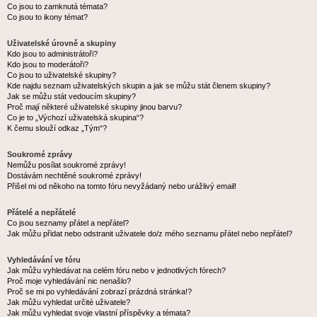
Co jsou to zamknutá témata?
Co jsou to ikony témat?
Uživatelské úrovně a skupiny
Kdo jsou to administrátoři?
Kdo jsou to moderátoři?
Co jsou to uživatelské skupiny?
Kde najdu seznam uživatelských skupin a jak se můžu stát členem skupiny?
Jak se můžu stát vedoucím skupiny?
Proč mají některé uživatelské skupiny jinou barvu?
Co je to „Výchozí uživatelská skupina“?
K čemu slouží odkaz „Tým“?
Soukromé zprávy
Nemůžu posílat soukromé zprávy!
Dostávám nechtěné soukromé zprávy!
Přišel mi od někoho na tomto fóru nevyžádaný nebo urážlivý email!
Přátelé a nepřátelé
Co jsou seznamy přátel a nepřátel?
Jak můžu přidat nebo odstranit uživatele do/z mého seznamu přátel nebo nepřátel?
Vyhledávání ve fóru
Jak můžu vyhledávat na celém fóru nebo v jednotlivých fórech?
Proč moje vyhledávání nic nenašlo?
Proč se mi po vyhledávání zobrazí prázdná stránka!?
Jak můžu vyhledat určité uživatele?
Jak můžu vyhledat svoje vlastní příspěvky a témata?