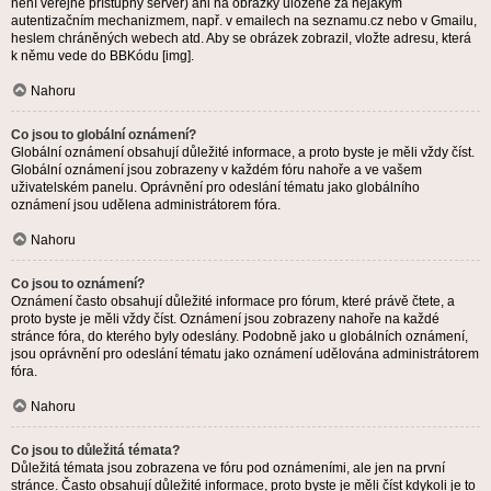
není veřejně přístupný server) ani na obrázky uložené za nějakým
autentizačním mechanizmem, např. v emailech na seznamu.cz nebo v Gmailu,
heslem chráněných webech atd. Aby se obrázek zobrazil, vložte adresu, která
k němu vede do BBKódu [img].
Nahoru
Co jsou to globální oznámení?
Globální oznámení obsahují důležité informace, a proto byste je měli vždy číst.
Globální oznámení jsou zobrazeny v každém fóru nahoře a ve vašem
uživatelském panelu. Oprávnění pro odeslání tématu jako globálního
oznámení jsou udělena administrátorem fóra.
Nahoru
Co jsou to oznámení?
Oznámení často obsahují důležité informace pro fórum, které právě čtete, a
proto byste je měli vždy číst. Oznámení jsou zobrazeny nahoře na každé
stránce fóra, do kterého byly odeslány. Podobně jako u globálních oznámení,
jsou oprávnění pro odeslání tématu jako oznámení udělována administrátorem
fóra.
Nahoru
Co jsou to důležitá témata?
Důležitá témata jsou zobrazena ve fóru pod oznámeními, ale jen na první
stránce. Často obsahují důležité informace, proto byste je měli číst kdykoli je to