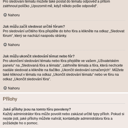
Pro sledování tématu můžete také poslat do tématu odpověď a přitom
zatrhnout políčko „Upozornit mě, když někdo pošle odpověď“.
Nahoru
Jak můžu začít sledovat určité fórum?
Pro sledování určitého fóra přejděte do toho fóra a klikněte na odkaz „Sledovat
fórum“, který se nachází naspodu stránky.
Nahoru
Jak můžu ukončit sledování témat nebo fór?
Pro ukončení sledování tématu nebo fóra přejděte ve vašem „Uživatelském
panelu“ na „Sledovaná fóra a témata“, zatrhněte témata a fóra, která nechcete
nadále sledovat a klikněte na tlačítko „Ukončit sledování označených“. Můžete
také kliknout v tématu na odkaz „Ukončit sledování tématu“ nebo ve fóru na
odkaz „Ukončit sledování fóra“.
Nahoru
Přílohy
Jaké přílohy jsou na tomto fóru povoleny?
Každý administrátor fóra může povolit nebo zakázat určité typy příloh. Pokud si
nejste jisti, jaké přílohy můžete nahrát, kontaktujte administrátora fóra a
požádejte ho o pomoc.