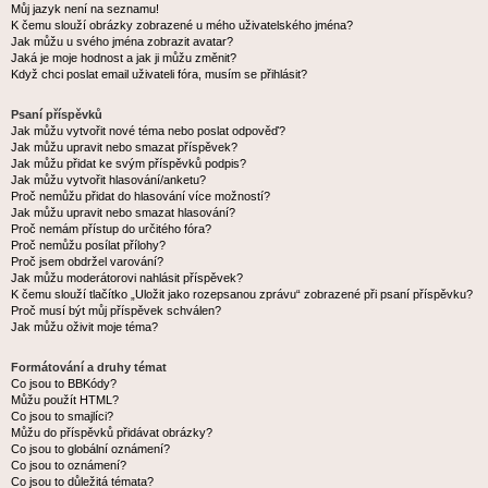
Můj jazyk není na seznamu!
K čemu slouží obrázky zobrazené u mého uživatelského jména?
Jak můžu u svého jména zobrazit avatar?
Jaká je moje hodnost a jak ji můžu změnit?
Když chci poslat email uživateli fóra, musím se přihlásit?
Psaní příspěvků
Jak můžu vytvořit nové téma nebo poslat odpověď?
Jak můžu upravit nebo smazat příspěvek?
Jak můžu přidat ke svým příspěvků podpis?
Jak můžu vytvořit hlasování/anketu?
Proč nemůžu přidat do hlasování více možností?
Jak můžu upravit nebo smazat hlasování?
Proč nemám přístup do určitého fóra?
Proč nemůžu posílat přílohy?
Proč jsem obdržel varování?
Jak můžu moderátorovi nahlásit příspěvek?
K čemu slouží tlačítko „Uložit jako rozepsanou zprávu“ zobrazené při psaní příspěvku?
Proč musí být můj příspěvek schválen?
Jak můžu oživit moje téma?
Formátování a druhy témat
Co jsou to BBKódy?
Můžu použít HTML?
Co jsou to smajlíci?
Můžu do příspěvků přidávat obrázky?
Co jsou to globální oznámení?
Co jsou to oznámení?
Co jsou to důležitá témata?