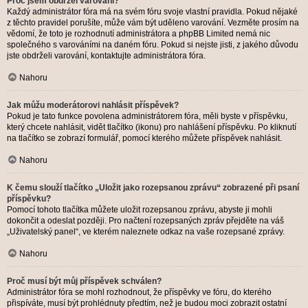
Proč jsem obdržel varování?
Každý administrátor fóra má na svém fóru svoje vlastní pravidla. Pokud nějaké
z těchto pravidel porušíte, může vám být uděleno varování. Vezměte prosím na
vědomí, že toto je rozhodnutí administrátora a phpBB Limited nemá nic
společného s varováními na daném fóru. Pokud si nejste jisti, z jakého důvodu
jste obdrželi varování, kontaktujte administrátora fóra.
Nahoru
Jak můžu moderátorovi nahlásit příspěvek?
Pokud je tato funkce povolena administrátorem fóra, měli byste v příspěvku,
který chcete nahlásit, vidět tlačítko (ikonu) pro nahlášení příspěvku. Po kliknutí
na tlačítko se zobrazí formulář, pomocí kterého můžete příspěvek nahlásit.
Nahoru
K čemu slouží tlačítko „Uložit jako rozepsanou zprávu“ zobrazené při psaní
příspěvku?
Pomocí tohoto tlačítka můžete uložit rozepsanou zprávu, abyste ji mohli
dokončit a odeslat později. Pro načtení rozepsaných zpráv přejděte na váš
„Uživatelský panel“, ve kterém naleznete odkaz na vaše rozepsané zprávy.
Nahoru
Proč musí být můj příspěvek schválen?
Administrátor fóra se mohl rozhodnout, že příspěvky ve fóru, do kterého
přispíváte, musí být prohlédnuty předtím, než je budou moci zobrazit ostatní