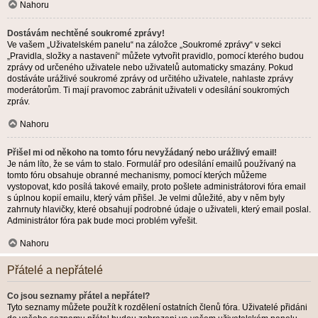
Nahoru
Dostávám nechtěné soukromé zprávy!
Ve vašem „Uživatelském panelu“ na záložce „Soukromé zprávy“ v sekci
„Pravidla, složky a nastavení“ můžete vytvořit pravidlo, pomocí kterého budou
zprávy od určeného uživatele nebo uživatelů automaticky smazány. Pokud
dostáváte urážlivé soukromé zprávy od určitého uživatele, nahlaste zprávy
moderátorům. Ti mají pravomoc zabránit uživateli v odesílání soukromých
zpráv.
Nahoru
Přišel mi od někoho na tomto fóru nevyžádaný nebo urážlivý email!
Je nám líto, že se vám to stalo. Formulář pro odesílání emailů používaný na
tomto fóru obsahuje obranné mechanismy, pomocí kterých můžeme
vystopovat, kdo posílá takové emaily, proto pošlete administrátorovi fóra email
s úplnou kopií emailu, který vám přišel. Je velmi důležité, aby v něm byly
zahrnuty hlavičky, které obsahují podrobné údaje o uživateli, který email poslal.
Administrátor fóra pak bude moci problém vyřešit.
Nahoru
Přátelé a nepřátelé
Co jsou seznamy přátel a nepřátel?
Tyto seznamy můžete použít k rozdělení ostatních členů fóra. Uživatelé přidáni