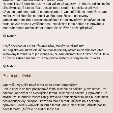
Hodnosti, které jsou zobrazeny pod vaším uživatelským jménem, indikují počet
příspěvků, které jste do fóra odeslali, nebo slouží k identifikaci určitých
uživatelů např. moderátorů a administrátorů. Obecně řečeno, nemůžete sami
změnit znění žádných hodností ve fóru, protože jsou nastaveny
administrátorem fóra. Prosím, nezatěžujte fórum zbytečným přispíváním jen
proto, abyste dosáhli vyšší hodnosti. Na většině fór to nebude tolerováno a
moderátor nebo administrátor jednoduše sníží váš počet příspěvků.
Nahoru
Když chci poslat email uživateli fóra, musím se přihlásit?
Jen registrovaní uživatelé můžou posílat emaily ostatním členům fóra přes
vestavěný formulář a to jen v případě, že administrátor tuto funkci povolil. Je to
z důvodu zabránění zneužití emailového systému anonymními uživateli.
Nahoru
Psaní příspěvků
Jak můžu vytvořit nové téma nebo poslat odpověď?
Pokud chcete do fóra poslat nové téma, klikněte na tlačítko „Nové téma“. Pro
odeslání odpovědi do existujícího tématu klikněte na tlačítko „Odpovědět“. Je
možné, že se budete muset zaregistrovat a přihlásit předtím, než budete moci
posílat příspěvky. Naspodu každého fóra a tématu můžete najít seznam
oprávnění, které v konkrétním fóru a tématu máte. Například: „Můžete posílat
nová témata“, „Můžete posílat přílohy“ atd.