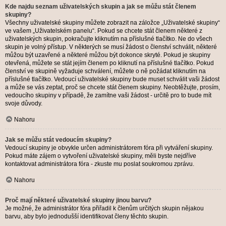
Kde najdu seznam uživatelských skupin a jak se můžu stát členem
skupiny?
Všechny uživatelské skupiny můžete zobrazit na záložce „Uživatelské skupiny“
ve vašem „Uživatelském panelu“. Pokud se chcete stát členem některé z
uživatelských skupin, pokračujte kliknutím na příslušné tlačítko. Ne do všech
skupin je volný přístup. V některých se musí žádost o členství schválit, některé
můžou být uzavřené a některé můžou být dokonce skryté. Pokud je skupiny
otevřená, můžete se stát jejím členem po kliknutí na příslušné tlačítko. Pokud
členství ve skupině vyžaduje schválení, můžete o ně požádat kliknutím na
příslušné tlačítko. Vedoucí uživatelské skupiny bude muset schválit vaši žádost
a může se vás zeptat, proč se chcete stát členem skupiny. Neobtěžujte, prosím,
vedoucího skupiny v případě, že zamítne vaši žádost - určitě pro to bude mít
svoje důvody.
Nahoru
Jak se můžu stát vedoucím skupiny?
Vedoucí skupiny je obvykle určen administrátorem fóra při vytváření skupiny.
Pokud máte zájem o vytvoření uživatelské skupiny, měli byste nejdříve
kontaktovat administrátora fóra - zkuste mu poslat soukromou zprávu.
Nahoru
Proč mají některé uživatelské skupiny jinou barvu?
Je možné, že administrátor fóra přiřadil k členům určitých skupin nějakou
barvu, aby bylo jednodušší identifikovat členy těchto skupin.