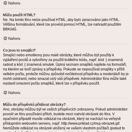
Nahoru
Můžu použít HTML?
Ne. Na tomto fóru nelze používat HTML, aby bylo zpracováno jako HTML.
Většinu formátování, které lze provést pomocí HTML, lze nahradit použitím
BBKódů.
Nahoru
Co jsou to smajlíci?
Smajlíci nebo emotikony jsou malé obrázky, které můžou být použity k
vyjádření pocitů a vytvořeny za použití krátkého kódu, např. kód :) znamená
radost a kód :( znamená smutek. Úplný seznam smajlíků najdete na formuláři,
na kterém se tvoří zprávy a příspěvky. Pokuste se nepoužívat smajlíky v příliš
velkém počtu, protože můžou způsobit nečitelnost příspěvku a moderátoři by je
mohli odstranit, nebo smazat celý váš příspěvek. Administrátor fóra může také
nastavit omezení počtu smajlíků, které lze v příspěvku použít.
Nahoru
Můžu do příspěvků přidávat obrázky?
Ano, obrázky můžou být ve vašich příspěvcích zobrazeny. Pokud administrátor
povolil ve fóru používání příloh, budete moci nahrát obrázek do fóra. V
opačném případě musíte odkázat na obrázek, který se nachází na veřejně
přístupném webovém serveru, např. http://www.priklad.cz/muj-obrazek.gif.
Nemůžete odkázat na obrázek uložený ve vašem vlastním počítači (pokud to