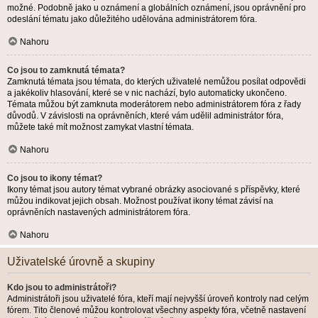
možné. Podobně jako u oznámení a globálních oznámení, jsou oprávnění pro
odeslání tématu jako důležitého udělována administrátorem fóra.
Nahoru
Co jsou to zamknutá témata?
Zamknutá témata jsou témata, do kterých uživatelé nemůžou posílat odpovědi
a jakékoliv hlasování, které se v nic nachází, bylo automaticky ukončeno.
Témata můžou být zamknuta moderátorem nebo administrátorem fóra z řady
důvodů. V závislosti na oprávněních, které vám udělil administrátor fóra,
můžete také mít možnost zamykat vlastní témata.
Nahoru
Co jsou to ikony témat?
Ikony témat jsou autory témat vybrané obrázky asociované s příspěvky, které
můžou indikovat jejich obsah. Možnost používat ikony témat závisí na
oprávněních nastavených administrátorem fóra.
Nahoru
Uživatelské úrovně a skupiny
Kdo jsou to administrátoři?
Administrátoři jsou uživatelé fóra, kteří mají nejvyšší úroveň kontroly nad celým
fórem. Tito členové můžou kontrolovat všechny aspekty fóra, včetně nastavení