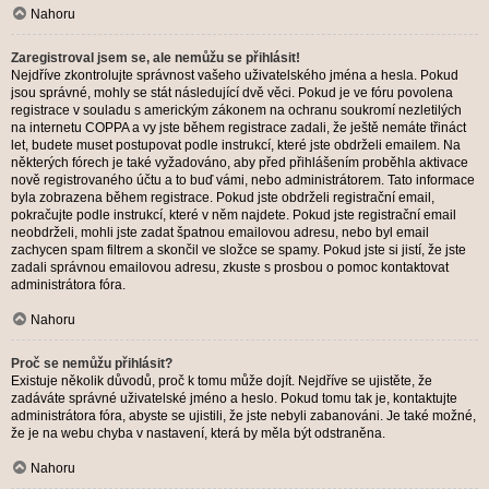
Nahoru
Zaregistroval jsem se, ale nemůžu se přihlásit!
Nejdříve zkontrolujte správnost vašeho uživatelského jména a hesla. Pokud
jsou správné, mohly se stát následující dvě věci. Pokud je ve fóru povolena
registrace v souladu s americkým zákonem na ochranu soukromí nezletilých
na internetu COPPA a vy jste během registrace zadali, že ještě nemáte třináct
let, budete muset postupovat podle instrukcí, které jste obdrželi emailem. Na
některých fórech je také vyžadováno, aby před přihlášením proběhla aktivace
nově registrovaného účtu a to buď vámi, nebo administrátorem. Tato informace
byla zobrazena během registrace. Pokud jste obdrželi registrační email,
pokračujte podle instrukcí, které v něm najdete. Pokud jste registrační email
neobdrželi, mohli jste zadat špatnou emailovou adresu, nebo byl email
zachycen spam filtrem a skončil ve složce se spamy. Pokud jste si jistí, že jste
zadali správnou emailovou adresu, zkuste s prosbou o pomoc kontaktovat
administrátora fóra.
Nahoru
Proč se nemůžu přihlásit?
Existuje několik důvodů, proč k tomu může dojít. Nejdříve se ujistěte, že
zadáváte správné uživatelské jméno a heslo. Pokud tomu tak je, kontaktujte
administrátora fóra, abyste se ujistili, že jste nebyli zabanováni. Je také možné,
že je na webu chyba v nastavení, která by měla být odstraněna.
Nahoru