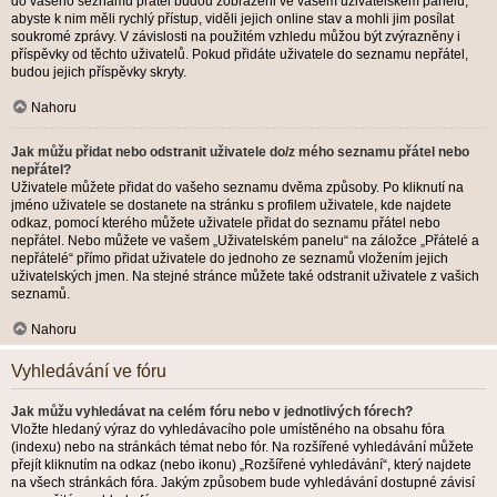
do vašeho seznamu přátel budou zobrazeni ve vašem uživatelském panelu,
abyste k nim měli rychlý přístup, viděli jejich online stav a mohli jim posílat
soukromé zprávy. V závislosti na použitém vzhledu můžou být zvýrazněny i
příspěvky od těchto uživatelů. Pokud přidáte uživatele do seznamu nepřátel,
budou jejich příspěvky skryty.
Nahoru
Jak můžu přidat nebo odstranit uživatele do/z mého seznamu přátel nebo
nepřátel?
Uživatele můžete přidat do vašeho seznamu dvěma způsoby. Po kliknutí na
jméno uživatele se dostanete na stránku s profilem uživatele, kde najdete
odkaz, pomocí kterého můžete uživatele přidat do seznamu přátel nebo
nepřátel. Nebo můžete ve vašem „Uživatelském panelu“ na záložce „Přátelé a
nepřátelé“ přímo přidat uživatele do jednoho ze seznamů vložením jejich
uživatelských jmen. Na stejné stránce můžete také odstranit uživatele z vašich
seznamů.
Nahoru
Vyhledávání ve fóru
Jak můžu vyhledávat na celém fóru nebo v jednotlivých fórech?
Vložte hledaný výraz do vyhledávacího pole umístěného na obsahu fóra
(indexu) nebo na stránkách témat nebo fór. Na rozšířené vyhledávání můžete
přejít kliknutím na odkaz (nebo ikonu) „Rozšířené vyhledávání“, který najdete
na všech stránkách fóra. Jakým způsobem bude vyhledávání dostupné závisí