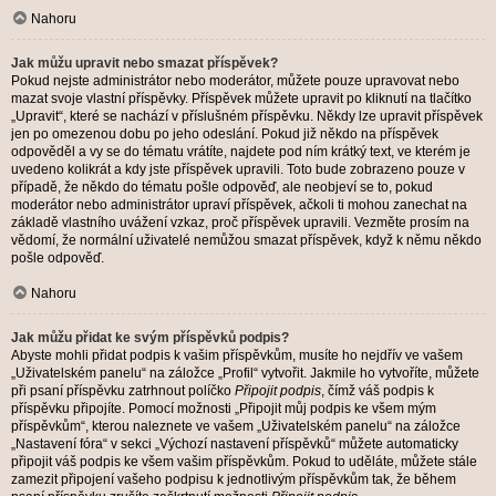
Nahoru
Jak můžu upravit nebo smazat příspěvek?
Pokud nejste administrátor nebo moderátor, můžete pouze upravovat nebo
mazat svoje vlastní příspěvky. Příspěvek můžete upravit po kliknutí na tlačítko
„Upravit“, které se nachází v příslušném příspěvku. Někdy lze upravit příspěvek
jen po omezenou dobu po jeho odeslání. Pokud již někdo na příspěvek
odpověděl a vy se do tématu vrátíte, najdete pod ním krátký text, ve kterém je
uvedeno kolikrát a kdy jste příspěvek upravili. Toto bude zobrazeno pouze v
případě, že někdo do tématu pošle odpověď, ale neobjeví se to, pokud
moderátor nebo administrátor upraví příspěvek, ačkoli ti mohou zanechat na
základě vlastního uvážení vzkaz, proč příspěvek upravili. Vezměte prosím na
vědomí, že normální uživatelé nemůžou smazat příspěvek, když k němu někdo
pošle odpověď.
Nahoru
Jak můžu přidat ke svým příspěvků podpis?
Abyste mohli přidat podpis k vašim příspěvkům, musíte ho nejdřív ve vašem
„Uživatelském panelu“ na záložce „Profil“ vytvořit. Jakmile ho vytvoříte, můžete
při psaní příspěvku zatrhnout políčko
Připojit podpis
, čímž váš podpis k
příspěvku připojíte. Pomocí možnosti „Připojit můj podpis ke všem mým
příspěvkům“, kterou naleznete ve vašem „Uživatelském panelu“ na záložce
„Nastavení fóra“ v sekci „Výchozí nastavení příspěvků“ můžete automaticky
připojit váš podpis ke všem vašim příspěvkům. Pokud to uděláte, můžete stále
zamezit připojení vašeho podpisu k jednotlivým příspěvkům tak, že během