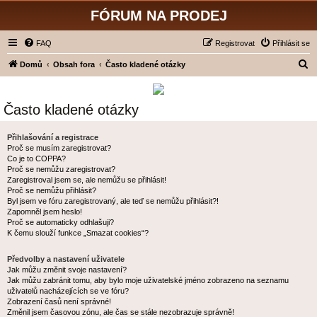
FÓRUM NA PRODEJ
FAQ
Registrovat
Přihlásit se
H
Domů
Obsah fora
Často kladené otázky
l
e
Často kladené otázky
d
a
Přihlašování a registrace
Proč se musím zaregistrovat?
t
Co je to COPPA?
Proč se nemůžu zaregistrovat?
Zaregistroval jsem se, ale nemůžu se přihlásit!
Proč se nemůžu přihlásit?
Byl jsem ve fóru zaregistrovaný, ale teď se nemůžu přihlásit?!
Zapomněl jsem heslo!
Proč se automaticky odhlašuji?
K čemu slouží funkce „Smazat cookies“?
Předvolby a nastavení uživatele
Jak můžu změnit svoje nastavení?
Jak můžu zabránit tomu, aby bylo moje uživatelské jméno zobrazeno na seznamu
uživatelů nacházejících se ve fóru?
Zobrazení časů není správné!
Změnil jsem časovou zónu, ale čas se stále nezobrazuje správně!