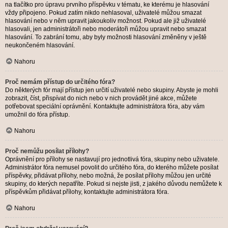
na tlačítko pro úpravu prvního příspěvku v tématu, ke kterému je hlasování
vždy připojeno. Pokud zatím nikdo nehlasoval, uživatelé můžou smazat
hlasování nebo v něm upravit jakoukoliv možnost. Pokud ale již uživatelé
hlasovali, jen administrátoři nebo moderátoři můžou upravit nebo smazat
hlasování. To zabrání tomu, aby byly možnosti hlasování změněny v ještě
neukončeném hlasování.
Nahoru
Proč nemám přístup do určitého fóra?
Do některých fór mají přístup jen určití uživatelé nebo skupiny. Abyste je mohli
zobrazit, číst, přispívat do nich nebo v nich provádět jiné akce, můžete
potřebovat speciální oprávnění. Kontaktujte administrátora fóra, aby vám
umožnil do fóra přístup.
Nahoru
Proč nemůžu posílat přílohy?
Oprávnění pro přílohy se nastavují pro jednotlivá fóra, skupiny nebo uživatele.
Administrátor fóra nemusel povolit do určitého fóra, do kterého můžete posílat
příspěvky, přidávat přílohy, nebo možná, že posílat přílohy můžou jen určité
skupiny, do kterých nepatříte. Pokud si nejste jisti, z jakého důvodu nemůžete k
příspěvkům přidávat přílohy, kontaktujte administrátora fóra.
Nahoru