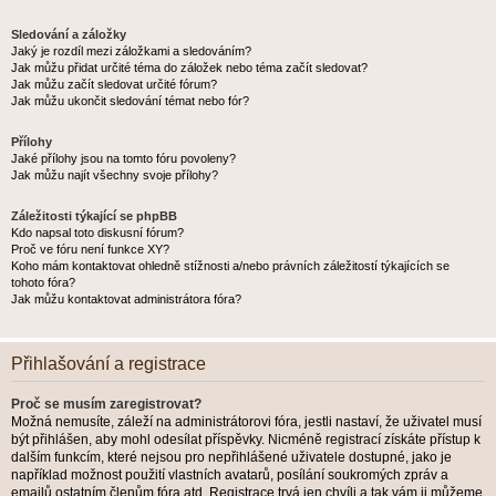
Sledování a záložky
Jaký je rozdíl mezi záložkami a sledováním?
Jak můžu přidat určité téma do záložek nebo téma začít sledovat?
Jak můžu začít sledovat určité fórum?
Jak můžu ukončit sledování témat nebo fór?
Přílohy
Jaké přílohy jsou na tomto fóru povoleny?
Jak můžu najít všechny svoje přílohy?
Záležitosti týkající se phpBB
Kdo napsal toto diskusní fórum?
Proč ve fóru není funkce XY?
Koho mám kontaktovat ohledně stížnosti a/nebo právních záležitostí týkajících se
tohoto fóra?
Jak můžu kontaktovat administrátora fóra?
Přihlašování a registrace
Proč se musím zaregistrovat?
Možná nemusíte, záleží na administrátorovi fóra, jestli nastaví, že uživatel musí
být přihlášen, aby mohl odesílat příspěvky. Nicméně registrací získáte přístup k
dalším funkcím, které nejsou pro nepřihlášené uživatele dostupné, jako je
například možnost použití vlastních avatarů, posílání soukromých zpráv a
emailů ostatním členům fóra atd. Registrace trvá jen chvíli a tak vám ji můžeme