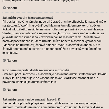
psaní příspěvku zrušíte zaškrtnutí možnosti
Připojit podpis
.
Nahoru
Jak můžu vytvořit hlasování/anketu?
Při posílání nového tématu, nebo při úpravě prvního příspěvku tématu, klikněte
na záložku „Vytvořit hlasování“ pod hlavním formulářem pro text příspěvku.
Pokud tuto záložku nevidíte, nemáte potřebné oprávnění k vytvoření hlasování.
Vložte „Hlasovací otázku“ a nejméně dvě „Možnosti hlasování“, ujistěte se, že
je každá možnost napsaná v textovém poli na vlastním řádku. Můžete také
nastavit počet možností, které uživatel může během hlasování vybrat (v poli
„Možností na uživatele“), časové omezení trvání hlasování ve dnech (0 pro
časově neomezené hlasování) a nakonec můžete povolit uživatelům měnit
jejich hlasy.
Nahoru
Proč nemůžu přidat do hlasování více možností?
Omezení počtu možností v hlasování je nastaveno administrátorem fóra. Pokud
si myslíte, že potřebujete do vašeho hlasování vložit více možností než je
povoleno, kontaktujte administrátora fóra.
Nahoru
Jak můžu upravit nebo smazat hlasování?
Stejně jako v případě příspěvků může být hlasování upraveno pouze jeho
autorem, moderátorem nebo administrátorem. Pro úpravu hlasování klikněte