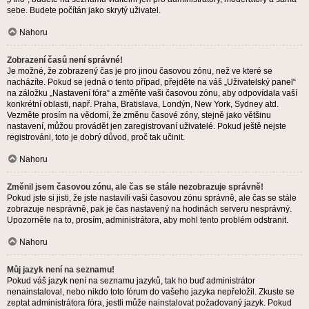
sebe. Budete počítán jako skrytý uživatel.
Nahoru
Zobrazení časů není správné!
Je možné, že zobrazený čas je pro jinou časovou zónu, než ve které se
nacházíte. Pokud se jedná o tento případ, přejděte na váš „Uživatelský panel“
na záložku „Nastavení fóra“ a změňte vaši časovou zónu, aby odpovídala vaší
konkrétní oblasti, např. Praha, Bratislava, Londýn, New York, Sydney atd.
Vezměte prosím na vědomí, že změnu časové zóny, stejně jako většinu
nastavení, můžou provádět jen zaregistrovaní uživatelé. Pokud ještě nejste
registrováni, toto je dobrý důvod, proč tak učinit.
Nahoru
Změnil jsem časovou zónu, ale čas se stále nezobrazuje správně!
Pokud jste si jisti, že jste nastavili vaši časovou zónu správně, ale čas se stále
zobrazuje nesprávně, pak je čas nastavený na hodinách serveru nesprávný.
Upozorněte na to, prosím, administrátora, aby mohl tento problém odstranit.
Nahoru
Můj jazyk není na seznamu!
Pokud váš jazyk není na seznamu jazyků, tak ho buď administrátor
nenainstaloval, nebo nikdo toto fórum do vašeho jazyka nepřeložil. Zkuste se
zeptat administrátora fóra, jestli může nainstalovat požadovaný jazyk. Pokud