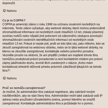
doporučit.
Nahoru
Co je to COPPA?
COPPA je americký zákon z roku 1998 na ochranu soukromí nezletilých na
internetu. Tento zákon vyžaduje, aby webové stránky, které mohou potenciálně
shromažďovat informace od nezletilých osob mladších 13 let, získaly písemný
souhlas rodičů nebo nějaké jiné potvrzení od zákonného zástupce povolující
shromažďování osobních identifikačních informací od nezletilých osob
mladších 13 let. Pokud si nejste jisti, jestli se toto týká vás, jako někoho, kdo se
zkouší zaregistrovat na webovou stránku, nebo se to týká webové stránky, na
kterou se zkoušíte zaregistrovat, kontaktujte vašeho právního poradce.
Vezměte prosím na vědomí, že ani phpBB Limited ani majitelé tohoto fóra
nemůžou poskytovat právní poradenství a není kontaktním místem pro právní
zájmy jakéhokoliv druhu, kromě těch uvedených v otázce „Koho mám
kontaktovat ohledně stížnosti a/nebo právních záležitostí týkajících se tohoto
fóra?“.
Nahoru
Proč se nemůžu zaregistrovat?
Je možné, že administrátor fóra zakázal registrace, aby zabránil novým
návštěvníkům, aby se stali členy fóra. Administrátor mohl také zakázat vaši IP
adresu nebo používání uživatelského jména, pomocí kterého se snažíš
zaregistrovat. Kontaktujte administrátora fóra a požádejte ho o pomoc.