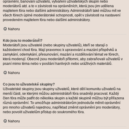
oprávnění, banování uživatelů, vytváření uživatelských skupin nebo
moderátorů atd. a to v závislosti na oprávněních, která jsou jim udělena
majitelem fóra nebo dalšími administrátory. Administrátoři také můžou mít ve
všech fórech úplné moderátorské schopnosti, opět v závislosti na nastavení
provedeném majitelem fóra nebo dalšími administrátory.
Nahoru
Kdo jsou to moderátoři?
Moderátoři jsou uživatelé (nebo skupiny uživatelů), kteří se starají o
každodenní chod fóra. Mají pravomoc k upravování a mazání příspěvků a
zamykání, odemykání, přesunování, mazání a rozdělování témat ve fórech,
která moderují. Obecně jsou moderátoři přítomni, aby zabraňovali uživatelů v
psaní mimo téma nebo v posílání hanlivých nebo urážlivých materiálů.
Nahoru
Co jsou to uživatelské skupiny?
Uživatelské skupiny jsou skupiny uživatelů, které dělí komunitu uživatelů na
menší části, se kterými můžou administrátoři fóra snadněji pracovat. Každý
člen fóra může patřit do několika skupin a každé skupině můžou být přiřazena
různá oprávnění. To umožňuje administrátorům jednoduše měnit oprávnění
pro mnoho uživatelů najednou, například změnit oprávnění pro moderátory,
nebo povolit uživatelům přístup do soukromého fóra.
Nahoru