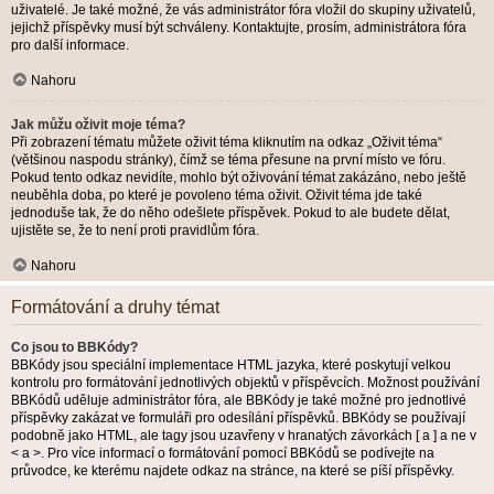
uživatelé. Je také možné, že vás administrátor fóra vložil do skupiny uživatelů,
jejichž příspěvky musí být schváleny. Kontaktujte, prosím, administrátora fóra
pro další informace.
Nahoru
Jak můžu oživit moje téma?
Při zobrazení tématu můžete oživit téma kliknutím na odkaz „Oživit téma“
(většinou naspodu stránky), čímž se téma přesune na první místo ve fóru.
Pokud tento odkaz nevidíte, mohlo být oživování témat zakázáno, nebo ještě
neuběhla doba, po které je povoleno téma oživit. Oživit téma jde také
jednoduše tak, že do něho odešlete příspěvek. Pokud to ale budete dělat,
ujistěte se, že to není proti pravidlům fóra.
Nahoru
Formátování a druhy témat
Co jsou to BBKódy?
BBKódy jsou speciální implementace HTML jazyka, které poskytují velkou
kontrolu pro formátování jednotlivých objektů v příspěvcích. Možnost používání
BBKódů uděluje administrátor fóra, ale BBKódy je také možné pro jednotlivé
příspěvky zakázat ve formuláři pro odesílání příspěvků. BBKódy se používají
podobně jako HTML, ale tagy jsou uzavřeny v hranatých závorkách [ a ] a ne v
< a >. Pro více informací o formátování pomocí BBKódů se podívejte na
průvodce, ke kterému najdete odkaz na stránce, na které se píší příspěvky.