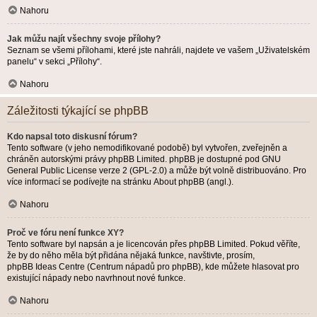
Nahoru
Jak můžu najít všechny svoje přílohy?
Seznam se všemi přílohami, které jste nahráli, najdete ve vašem „Uživatelském
panelu“ v sekci „Přílohy“.
Nahoru
Záležitosti týkající se phpBB
Kdo napsal toto diskusní fórum?
Tento software (v jeho nemodifikované podobě) byl vytvořen, zveřejněn a
chráněn autorskými právy
phpBB Limited
. phpBB je dostupné pod GNU
General Public License verze 2 (GPL-2.0) a může být volně distribuováno. Pro
více informací se podívejte na stránku
About phpBB
(angl.).
Nahoru
Proč ve fóru není funkce XY?
Tento software byl napsán a je licencován přes phpBB Limited. Pokud věříte,
že by do něho měla být přidána nějaká funkce, navštivte, prosím,
phpBB Ideas Centre
(Centrum nápadů pro phpBB), kde můžete hlasovat pro
existující nápady nebo navrhnout nové funkce.
Nahoru