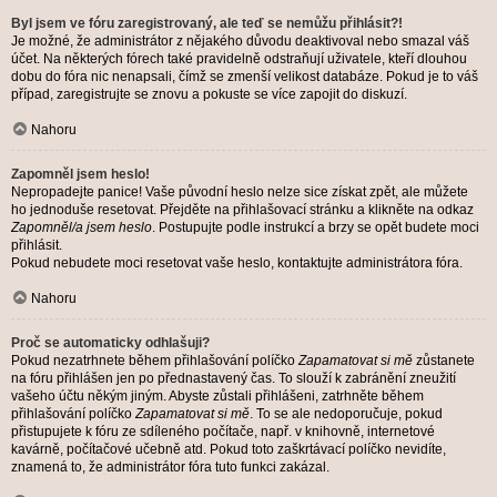
Byl jsem ve fóru zaregistrovaný, ale teď se nemůžu přihlásit?!
Je možné, že administrátor z nějakého důvodu deaktivoval nebo smazal váš
účet. Na některých fórech také pravidelně odstraňují uživatele, kteří dlouhou
dobu do fóra nic nenapsali, čímž se zmenší velikost databáze. Pokud je to váš
případ, zaregistrujte se znovu a pokuste se více zapojit do diskuzí.
Nahoru
Zapomněl jsem heslo!
Nepropadejte panice! Vaše původní heslo nelze sice získat zpět, ale můžete
ho jednoduše resetovat. Přejděte na přihlašovací stránku a klikněte na odkaz
Zapomněl/a jsem heslo
. Postupujte podle instrukcí a brzy se opět budete moci
přihlásit.
Pokud nebudete moci resetovat vaše heslo, kontaktujte administrátora fóra.
Nahoru
Proč se automaticky odhlašuji?
Pokud nezatrhnete během přihlašování políčko
Zapamatovat si mě
zůstanete
na fóru přihlášen jen po přednastavený čas. To slouží k zabránění zneužití
vašeho účtu někým jiným. Abyste zůstali přihlášeni, zatrhněte během
přihlašování políčko
Zapamatovat si mě
. To se ale nedoporučuje, pokud
přistupujete k fóru ze sdíleného počítače, např. v knihovně, internetové
kavárně, počítačové učebně atd. Pokud toto zaškrtávací políčko nevidíte,
znamená to, že administrátor fóra tuto funkci zakázal.