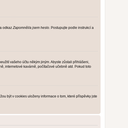
 na odkaz
Zapomněl/a jsem heslo
. Postupujte podle instrukcí a
eužití vašeho účtu někým jiným. Abyste zůstali přihlášeni,
vně, internetové kavárně, počítačové učebně atd. Pokud toto
ou být v cookies uloženy informace o tom, které příspěvky jste