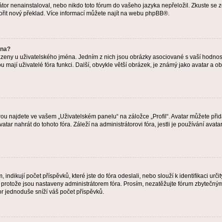
or nenainstaloval, nebo nikdo toto fórum do vašeho jazyka nepřeložil. Zkuste se ze
ořit nový překlad. Více informací můžete najít na webu
phpBB
®.
éna?
azeny u uživatelského jména. Jedním z nich jsou obrázky asociované s vaší hodnost
jakou mají uživatelé fóra funkci. Další, obvykle větší obrázek, je známý jako avatar
ou najdete ve vašem „Uživatelském panelu“ na záložce „Profil“. Avatar můžete přida
vatar nahrát do tohoto fóra. Záleží na administrátorovi fóra, jestli je používání ava
ndikují počet příspěvků, které jste do fóra odeslali, nebo slouží k identifikaci urč
protože jsou nastaveny administrátorem fóra. Prosím, nezatěžujte fórum zbytečným 
or jednoduše sníží váš počet příspěvků.