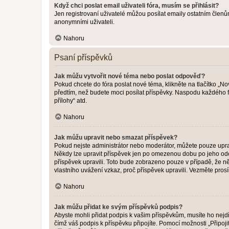
Když chci poslat email uživateli fóra, musím se přihlásit?
Jen registrovaní uživatelé můžou posílat emaily ostatním členům
anonymními uživateli.
Nahoru
Psaní příspěvků
Jak můžu vytvořit nové téma nebo poslat odpověď?
Pokud chcete do fóra poslat nové téma, klikněte na tlačítko „No
předtím, než budete moci posílat příspěvky. Naspodu každého fó
přílohy“ atd.
Nahoru
Jak můžu upravit nebo smazat příspěvek?
Pokud nejste administrátor nebo moderátor, můžete pouze upravo
Někdy lze upravit příspěvek jen po omezenou dobu po jeho odesl
příspěvek upravili. Toto bude zobrazeno pouze v případě, že n
vlastního uvážení vzkaz, proč příspěvek upravili. Vezměte pr
Nahoru
Jak můžu přidat ke svým příspěvků podpis?
Abyste mohli přidat podpis k vašim příspěvkům, musíte ho nejdří
čímž váš podpis k příspěvku připojíte. Pomocí možnosti „Připo