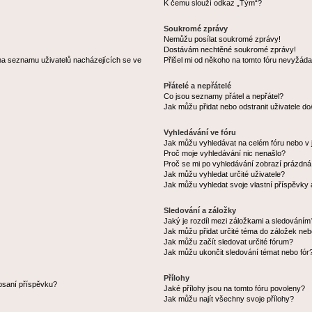
K čemu slouží odkaz „Tým“?
Soukromé zprávy
Nemůžu posílat soukromé zprávy!
Dostávám nechtěné soukromé zprávy!
na seznamu uživatelů nacházejících se ve
Přišel mi od někoho na tomto fóru nevyžáda
Přátelé a nepřátelé
Co jsou seznamy přátel a nepřátel?
Jak můžu přidat nebo odstranit uživatele d
Vyhledávání ve fóru
Jak můžu vyhledávat na celém fóru nebo v 
Proč moje vyhledávání nic nenašlo?
Proč se mi po vyhledávání zobrazí prázdná
Jak můžu vyhledat určité uživatele?
Jak můžu vyhledat svoje vlastní příspěvky
Sledování a záložky
Jaký je rozdíl mezi záložkami a sledováním
Jak můžu přidat určité téma do záložek neb
Jak můžu začít sledovat určité fórum?
Jak můžu ukončit sledování témat nebo fór
Přílohy
 psaní příspěvku?
Jaké přílohy jsou na tomto fóru povoleny?
Jak můžu najít všechny svoje přílohy?