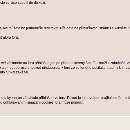
te se více zapojit do diskuzí.
t, ale můžete ho jednoduše resetovat. Přejděte na přihlašovací stránku a klikněte
rátora fóra.
i mě
zůstanete na fóru přihlášen jen po přednastavený čas. To slouží k zabránění zn
se ale nedoporučuje, pokud přistupujete k fóru ze sdíleného počítače, např. v kniho
tuto funkci zakázal.
díky kterým zůstáváte přihlášen ve fóru. Pokud je to povoleno majitelem fóra, můž
nebo odhlašováním, smazání cookies fóra může pomoci.