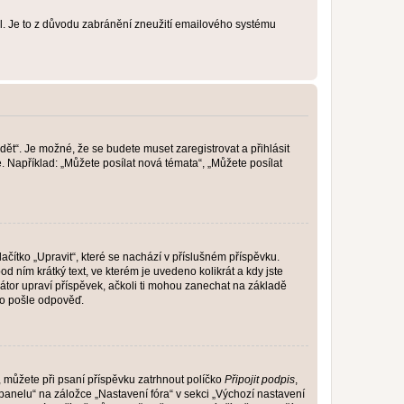
lil. Je to z důvodu zabránění zneužití emailového systému
dět“. Je možné, že se budete muset zaregistrovat a přihlásit
 Například: „Můžete posílat nová témata“, „Můžete posílat
čítko „Upravit“, které se nachází v příslušném příspěvku.
 ním krátký text, ve kterém je uvedeno kolikrát a kdy jste
átor upraví příspěvek, ačkoli ti mohou zanechat na základě
do pošle odpověď.
e, můžete při psaní příspěvku zatrhnout políčko
Připojit podpis
,
anelu“ na záložce „Nastavení fóra“ v sekci „Výchozí nastavení