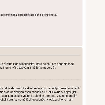
bo právních záležitostí týkajících se tohoto fóra?
káte přístup k dalším funkcím, které nejsou pro nepřihlášené
rvá jen chvíli a tak vám ji můžeme doporučit.
enciálně shromažďovat informace od nezletilých osob mladších
í od nezletilých osob mladších 13 let. Pokud si nejste jisti,
istrovat, kontaktujte vašeho právního poradce. Vezměte prosím
kéhokoliv druhu, kromě těch uvedených v otázce „Koho mám