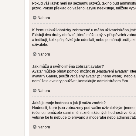
Pokud váš jazyk není na seznamu jazyků, tak ho buď administrát
jazyk. Pokud překlad do vašeho jazyku neexistuje, můžete vytv
Nahoru
K čemu slouží obrázky zobrazené u mého uživatelského jm
Existují dva druhy obrázků, které můžou být v příspěvcích zobr
a indikují, kolik příspěvků jste odeslali, nebo pomáhají určit 
uživatele.
Nahoru
Jak můžu u svého jména zobrazit avatar?
Avatar můžete přidat pomocí možnosti „Nastavení avataru“, kter
avatar v Galerii, použít vzdálený avatar (z jiného webu), nebo a
nemůžete avatary používat, kontaktujte administrátora fóra.
Nahoru
Jaká je moje hodnost a jak ji můžu změnit?
Hodnosti, které jsou zobrazeny pod vaším uživatelským jménem, i
řečeno, nemůžete sami změnit znění žádných hodností ve fóru, 
většině fór to nebude tolerováno a moderátor nebo administrát
Nahoru