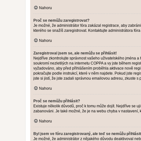
Nahoru
Proč se nemůžu zaregistrovat?
Je možné, že administrátor fóra zakázal registrace, aby zabrán
kterého se snažíš zaregistrovat. Kontaktujte administrátora fór
Nahoru
Zaregistroval jsem se, ale nemůžu se přihlásit!
Nejdříve zkontrolujte správnost vašeho uživatelského jména a 
soukromí nezletilých na internetu COPPA a vy jste během registr
vyžadováno, aby před přihlášením proběhla aktivace nově regis
pokračujte podle instrukcí, které v něm najdete. Pokud jste re
jste si jistí, že jste zadali správnou emailovou adresu, zkuste 
Nahoru
Proč se nemůžu přihlásit?
Existuje několik důvodů, proč k tomu může dojít. Nejdříve se ujis
zabanováni. Je také možné, že je na webu chyba v nastavení, k
Nahoru
Byl jsem ve fóru zaregistrovaný, ale teď se nemůžu přihlásit
Je možné, že administrátor z nějakého důvodu deaktivoval nebo 