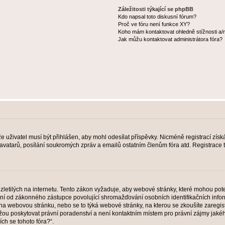
Záležitosti týkající se phpBB
Kdo napsal toto diskusní fórum?
Proč ve fóru není funkce XY?
Koho mám kontaktovat ohledně stížnosti a/ne
Jak můžu kontaktovat administrátora fóra?
 že uživatel musí být přihlášen, aby mohl odesílat příspěvky. Nicméně registrací zís
 avatarů, posílání soukromých zpráv a emailů ostatním členům fóra atd. Registrace t
etilých na internetu. Tento zákon vyžaduje, aby webové stránky, které mohou pot
ní od zákonného zástupce povolující shromažďování osobních identifikačních informac
vat na webovou stránku, nebo se to týká webové stránky, na kterou se zkoušíte zareg
ůžou poskytovat právní poradenství a není kontaktním místem pro právní zájmy ja
ích se tohoto fóra?“.