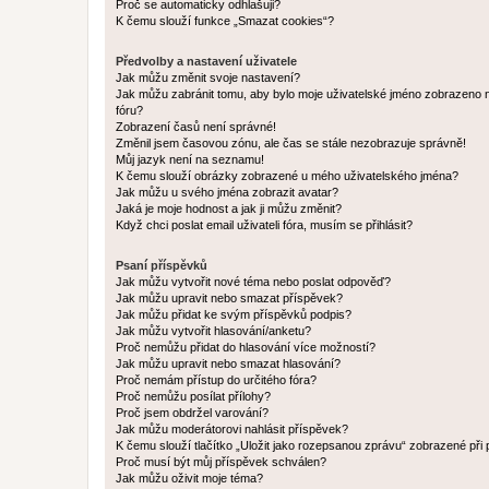
Proč se automaticky odhlašuji?
K čemu slouží funkce „Smazat cookies“?
Předvolby a nastavení uživatele
Jak můžu změnit svoje nastavení?
Jak můžu zabránit tomu, aby bylo moje uživatelské jméno zobrazeno 
fóru?
Zobrazení časů není správné!
Změnil jsem časovou zónu, ale čas se stále nezobrazuje správně!
Můj jazyk není na seznamu!
K čemu slouží obrázky zobrazené u mého uživatelského jména?
Jak můžu u svého jména zobrazit avatar?
Jaká je moje hodnost a jak ji můžu změnit?
Když chci poslat email uživateli fóra, musím se přihlásit?
Psaní příspěvků
Jak můžu vytvořit nové téma nebo poslat odpověď?
Jak můžu upravit nebo smazat příspěvek?
Jak můžu přidat ke svým příspěvků podpis?
Jak můžu vytvořit hlasování/anketu?
Proč nemůžu přidat do hlasování více možností?
Jak můžu upravit nebo smazat hlasování?
Proč nemám přístup do určitého fóra?
Proč nemůžu posílat přílohy?
Proč jsem obdržel varování?
Jak můžu moderátorovi nahlásit příspěvek?
K čemu slouží tlačítko „Uložit jako rozepsanou zprávu“ zobrazené při
Proč musí být můj příspěvek schválen?
Jak můžu oživit moje téma?