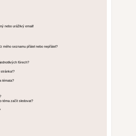
ný nebo urážlivý email!
o/z mého seznamu přátel nebo nepřátel?
jednotlivých fórech?
 stránka!?
 a témata?
?
o téma začít sledovat?
?