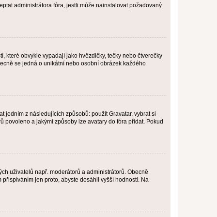
ptat administrátora fóra, jestli může nainstalovat požadovaný
í, které obvykle vypadají jako hvězdičky, tečky nebo čtverečky
 a obecně se jedná o unikátní nebo osobní obrázek každého
t jedním z následujících způsobů: použít Gravatar, vybrat si
tarů povoleno a jakými způsoby lze avatary do fóra přidat. Pokud
itých uživatelů např. moderátorů a administrátorů. Obecně
přispíváním jen proto, abyste dosáhli vyšší hodnosti. Na