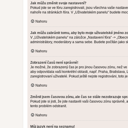
Jak můžu změnit svoje nastavení?
Pokud jste se ve fóru zaregistrovali, jsou všechna vaše nastav
nahoře na stránkách fóra. V „Uživatelském panelu“ budete moc
Nahoru
Jak můžu zabránit tomu, aby bylo moje uživatelské jméno z
V „Uživatelském panelu“ na záložce „Nastavení fóra“ -> „Obec
administrátory, moderátory a sama sebe. Budete počítán jako sk
Nahoru
Zobrazení časů není správné!
Je možné, že zobrazený čas je pro jinou časovou zónu, než ve k
aby odpovídala vaší konkrétní oblasti, např. Praha, Bratislav
zaregistrovaní uživatelé. Pokud ještě nejste registrováni, toto je
Nahoru
Změnil jsem časovou zónu, ale čas se stále nezobrazuje sp
Pokud jste si jisti, že jste nastavili vaši časovou zónu správn
tento problém odstranit.
Nahoru
Můj jazyk není na seznamu!