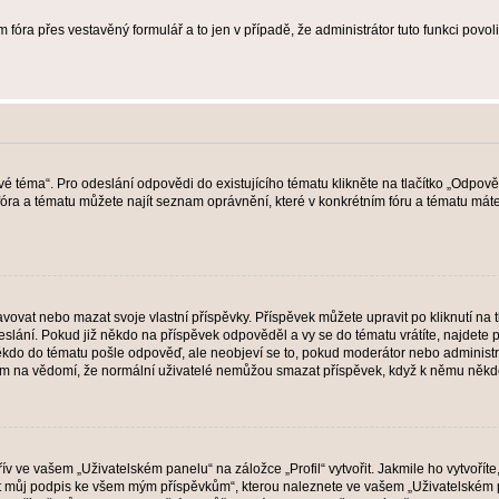
 fóra přes vestavěný formulář a to jen v případě, že administrátor tuto funkci povo
vé téma“. Pro odeslání odpovědi do existujícího tématu klikněte na tlačítko „Odpově
ra a tématu můžete najít seznam oprávnění, které v konkrétním fóru a tématu máte.
vat nebo mazat svoje vlastní příspěvky. Příspěvek můžete upravit po kliknutí na tla
ání. Pokud již někdo na příspěvek odpověděl a vy se do tématu vrátíte, najdete pod
ěkdo do tématu pošle odpověď, ale neobjeví se to, pokud moderátor nebo administr
osím na vědomí, že normální uživatelé nemůžou smazat příspěvek, když k němu něk
v ve vašem „Uživatelském panelu“ na záložce „Profil“ vytvořit. Jakmile ho vytvořít
jit můj podpis ke všem mým příspěvkům“, kterou naleznete ve vašem „Uživatelském p