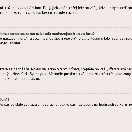
ení uložena v databázi fóra. Pro jejich změnu přejděte na váš „Uživatelský panel“ p
i změnit všechna vaše nastavení a předvolby fóra.
obrazeno na seznamu uživatelů nacházejících se ve fóru?
né nastavení fóra“ najdete možnost
Skrýt můj online stav
. Pokud u této možnosti nas
rytý uživatel.
teré se nacházíte. Pokud se jedná o tento případ, přejděte na váš „Uživatelský pa
a, Londýn, New York, Sydney atd. Vezměte prosím na vědomí, že změnu časové zóny, 
 dobrý důvod, proč tak učinit.
rávně!
ě, ale čas se stále zobrazuje nesprávně, pak je čas nastavený na hodinách serveru 