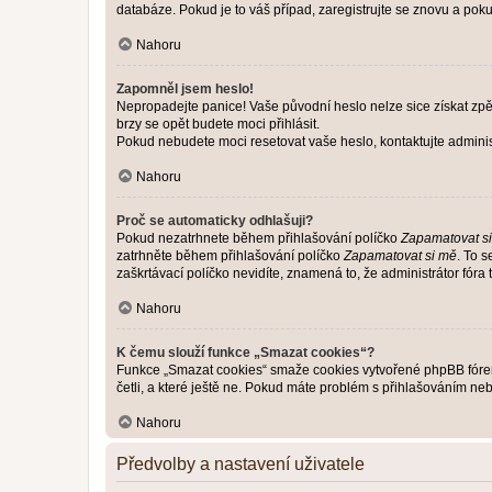
databáze. Pokud je to váš případ, zaregistrujte se znovu a pokus
Nahoru
Zapomněl jsem heslo!
Nepropadejte panice! Vaše původní heslo nelze sice získat zpě
brzy se opět budete moci přihlásit.
Pokud nebudete moci resetovat vaše heslo, kontaktujte administ
Nahoru
Proč se automaticky odhlašuji?
Pokud nezatrhnete během přihlašování políčko
Zapamatovat s
zatrhněte během přihlašování políčko
Zapamatovat si mě
. To 
zaškrtávací políčko nevidíte, znamená to, že administrátor fóra 
Nahoru
K čemu slouží funkce „Smazat cookies“?
Funkce „Smazat cookies“ smaže cookies vytvořené phpBB fórem, 
četli, a které ještě ne. Pokud máte problém s přihlašováním 
Nahoru
Předvolby a nastavení uživatele