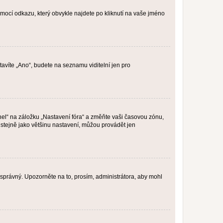
omocí odkazu, který obvykle najdete po kliknutí na vaše jméno
tavíte „Ano“, budete na seznamu viditelní jen pro
nel“ na záložku „Nastavení fóra“ a změňte vaši časovou zónu,
stejně jako většinu nastavení, můžou provádět jen
nesprávný. Upozorněte na to, prosím, administrátora, aby mohl