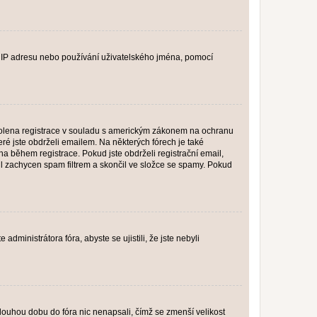
ši IP adresu nebo používání uživatelského jména, pomocí
povolena registrace v souladu s americkým zákonem na ochranu
eré jste obdrželi emailem. Na některých fórech je také
 během registrace. Pokud jste obdrželi registrační email,
ail zachycen spam filtrem a skončil ve složce se spamy. Pokud
dministrátora fóra, abyste se ujistili, že jste nebyli
louhou dobu do fóra nic nenapsali, čímž se zmenší velikost