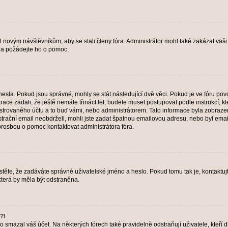
il novým návštěvníkům, aby se stali členy fóra. Administrátor mohl také zakázat va
a a požádejte ho o pomoc.
hesla. Pokud jsou správné, mohly se stát následující dvě věci. Pokud je ve fóru 
ace zadali, že ještě nemáte třináct let, budete muset postupovat podle instrukcí, kt
trovaného účtu a to buď vámi, nebo administrátorem. Tato informace byla zobrazena
gistrační email neobdrželi, mohli jste zadat špatnou emailovou adresu, nebo byl em
s prosbou o pomoc kontaktovat administrátora fóra.
těte, že zadáváte správné uživatelské jméno a heslo. Pokud tomu tak je, kontaktujte a
terá by měla být odstraněna.
?!
smazal váš účet. Na některých fórech také pravidelně odstraňují uživatele, kteří d