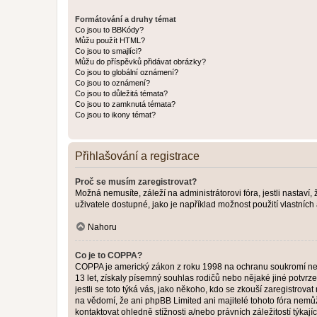
Formátování a druhy témat
Co jsou to BBKódy?
Můžu použít HTML?
Co jsou to smajlíci?
Můžu do příspěvků přidávat obrázky?
Co jsou to globální oznámení?
Co jsou to oznámení?
Co jsou to důležitá témata?
Co jsou to zamknutá témata?
Co jsou to ikony témat?
Přihlašování a registrace
Proč se musím zaregistrovat?
Možná nemusíte, záleží na administrátorovi fóra, jestli nastaví,
uživatele dostupné, jako je například možnost použití vlastních
Nahoru
Co je to COPPA?
COPPA je americký zákon z roku 1998 na ochranu soukromí nezl
13 let, získaly písemný souhlas rodičů nebo nějaké jiné potvrze
jestli se toto týká vás, jako někoho, kdo se zkouší zaregistro
na vědomí, že ani phpBB Limited ani majitelé tohoto fóra nem
kontaktovat ohledně stížnosti a/nebo právních záležitostí týkajíc