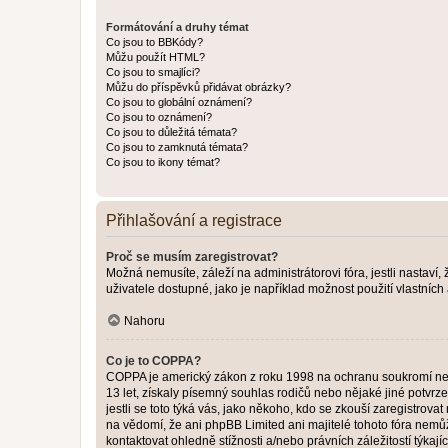
Formátování a druhy témat
Co jsou to BBKódy?
Můžu použít HTML?
Co jsou to smajlíci?
Můžu do příspěvků přidávat obrázky?
Co jsou to globální oznámení?
Co jsou to oznámení?
Co jsou to důležitá témata?
Co jsou to zamknutá témata?
Co jsou to ikony témat?
Přihlašování a registrace
Proč se musím zaregistrovat?
Možná nemusíte, záleží na administrátorovi fóra, jestli nastaví,
uživatele dostupné, jako je například možnost použití vlastních
Nahoru
Co je to COPPA?
COPPA je americký zákon z roku 1998 na ochranu soukromí nezl
13 let, získaly písemný souhlas rodičů nebo nějaké jiné potvrze
jestli se toto týká vás, jako někoho, kdo se zkouší zaregistro
na vědomí, že ani phpBB Limited ani majitelé tohoto fóra nem
kontaktovat ohledně stížnosti a/nebo právních záležitostí týkajíc