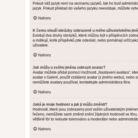
Pokud váš jazyk není na seznamu jazyků, tak ho buď administrát
jazyk. Pokud překlad do vašeho jazyku neexistuje, můžete vytv
Nahoru
K čemu slouží obrázky zobrazené u mého uživatelského jm
Existují dva druhy obrázků, které můžou být v příspěvcích zobr
a indikují, kolik příspěvků jste odeslali, nebo pomáhají určit 
uživatele.
Nahoru
Jak můžu u svého jména zobrazit avatar?
Avatar můžete přidat pomocí možnosti „Nastavení avataru“, kter
avatar v Galerii, použít vzdálený avatar (z jiného webu), nebo a
nemůžete avatary používat, kontaktujte administrátora fóra.
Nahoru
Jaká je moje hodnost a jak ji můžu změnit?
Hodnosti, které jsou zobrazeny pod vaším uživatelským jménem, i
řečeno, nemůžete sami změnit znění žádných hodností ve fóru, 
většině fór to nebude tolerováno a moderátor nebo administrát
Nahoru