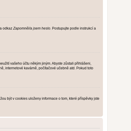
 na odkaz
Zapomněl/a jsem heslo
. Postupujte podle instrukcí a
eužití vašeho účtu někým jiným. Abyste zůstali přihlášeni,
vně, internetové kavárně, počítačové učebně atd. Pokud toto
ou být v cookies uloženy informace o tom, které příspěvky jste