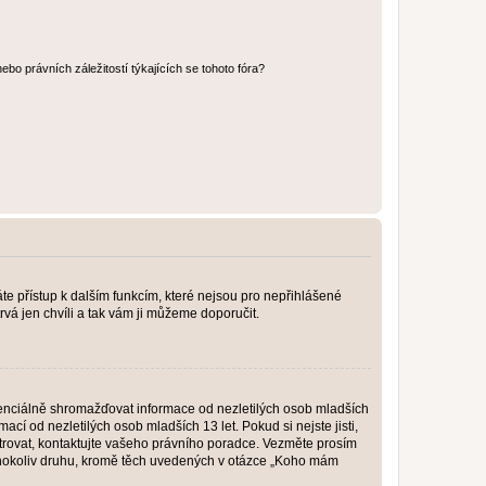
bo právních záležitostí týkajících se tohoto fóra?
káte přístup k dalším funkcím, které nejsou pro nepřihlášené
rvá jen chvíli a tak vám ji můžeme doporučit.
enciálně shromažďovat informace od nezletilých osob mladších
í od nezletilých osob mladších 13 let. Pokud si nejste jisti,
istrovat, kontaktujte vašeho právního poradce. Vezměte prosím
kéhokoliv druhu, kromě těch uvedených v otázce „Koho mám