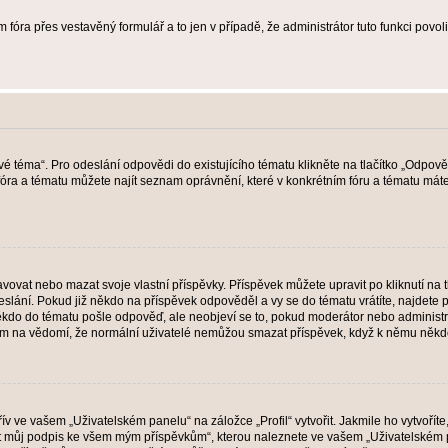
 fóra přes vestavěný formulář a to jen v případě, že administrátor tuto funkci povo
vé téma“. Pro odeslání odpovědi do existujícího tématu klikněte na tlačítko „Odpově
ra a tématu můžete najít seznam oprávnění, které v konkrétním fóru a tématu máte.
vat nebo mazat svoje vlastní příspěvky. Příspěvek můžete upravit po kliknutí na tla
ání. Pokud již někdo na příspěvek odpověděl a vy se do tématu vrátíte, najdete pod
ěkdo do tématu pošle odpověď, ale neobjeví se to, pokud moderátor nebo administr
osím na vědomí, že normální uživatelé nemůžou smazat příspěvek, když k němu něk
v ve vašem „Uživatelském panelu“ na záložce „Profil“ vytvořit. Jakmile ho vytvořít
jit můj podpis ke všem mým příspěvkům“, kterou naleznete ve vašem „Uživatelském p