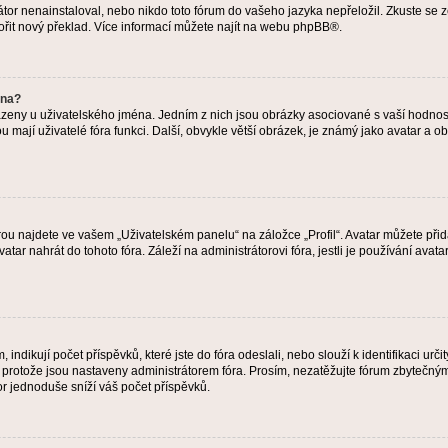
or nenainstaloval, nebo nikdo toto fórum do vašeho jazyka nepřeložil. Zkuste se ze
ořit nový překlad. Více informací můžete najít na webu
phpBB
®.
éna?
azeny u uživatelského jména. Jedním z nich jsou obrázky asociované s vaší hodnost
jakou mají uživatelé fóra funkci. Další, obvykle větší obrázek, je známý jako avatar
ou najdete ve vašem „Uživatelském panelu“ na záložce „Profil“. Avatar můžete přida
vatar nahrát do tohoto fóra. Záleží na administrátorovi fóra, jestli je používání ava
ndikují počet příspěvků, které jste do fóra odeslali, nebo slouží k identifikaci urč
protože jsou nastaveny administrátorem fóra. Prosím, nezatěžujte fórum zbytečným 
or jednoduše sníží váš počet příspěvků.