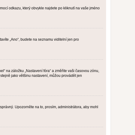
omocí odkazu, který obvykle najdete po kliknutí na vaše jméno
tavíte „Ano“, budete na seznamu viditelní jen pro
nel“ na záložku „Nastavení fóra“ a změňte vaši časovou zónu,
stejně jako většinu nastavení, můžou provádět jen
nesprávný. Upozorněte na to, prosím, administrátora, aby mohl