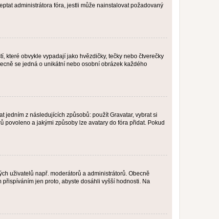
ptat administrátora fóra, jestli může nainstalovat požadovaný
í, které obvykle vypadají jako hvězdičky, tečky nebo čtverečky
 a obecně se jedná o unikátní nebo osobní obrázek každého
t jedním z následujících způsobů: použít Gravatar, vybrat si
tarů povoleno a jakými způsoby lze avatary do fóra přidat. Pokud
itých uživatelů např. moderátorů a administrátorů. Obecně
přispíváním jen proto, abyste dosáhli vyšší hodnosti. Na