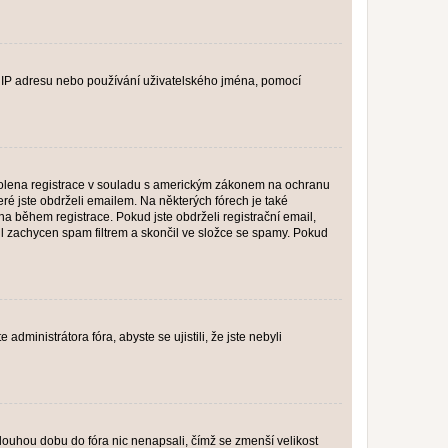
ši IP adresu nebo používání uživatelského jména, pomocí
povolena registrace v souladu s americkým zákonem na ochranu
eré jste obdrželi emailem. Na některých fórech je také
 během registrace. Pokud jste obdrželi registrační email,
ail zachycen spam filtrem a skončil ve složce se spamy. Pokud
dministrátora fóra, abyste se ujistili, že jste nebyli
louhou dobu do fóra nic nenapsali, čímž se zmenší velikost