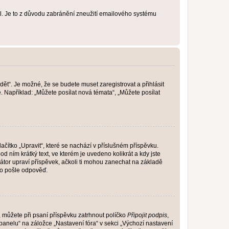
lil. Je to z důvodu zabránění zneužití emailového systému
dět“. Je možné, že se budete muset zaregistrovat a přihlásit
 Například: „Můžete posílat nová témata“, „Můžete posílat
čítko „Upravit“, které se nachází v příslušném příspěvku.
 ním krátký text, ve kterém je uvedeno kolikrát a kdy jste
átor upraví příspěvek, ačkoli ti mohou zanechat na základě
do pošle odpověď.
e, můžete při psaní příspěvku zatrhnout políčko
Připojit podpis
,
anelu“ na záložce „Nastavení fóra“ v sekci „Výchozí nastavení