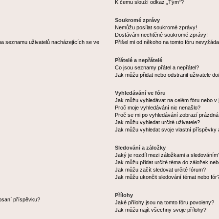
K čemu slouží odkaz „Tým“?
Soukromé zprávy
Nemůžu posílat soukromé zprávy!
Dostávám nechtěné soukromé zprávy!
na seznamu uživatelů nacházejících se ve
Přišel mi od někoho na tomto fóru nevyžáda
Přátelé a nepřátelé
Co jsou seznamy přátel a nepřátel?
Jak můžu přidat nebo odstranit uživatele d
Vyhledávání ve fóru
Jak můžu vyhledávat na celém fóru nebo v 
Proč moje vyhledávání nic nenašlo?
Proč se mi po vyhledávání zobrazí prázdná
Jak můžu vyhledat určité uživatele?
Jak můžu vyhledat svoje vlastní příspěvky
Sledování a záložky
Jaký je rozdíl mezi záložkami a sledováním
Jak můžu přidat určité téma do záložek neb
Jak můžu začít sledovat určité fórum?
Jak můžu ukončit sledování témat nebo fór
Přílohy
 psaní příspěvku?
Jaké přílohy jsou na tomto fóru povoleny?
Jak můžu najít všechny svoje přílohy?