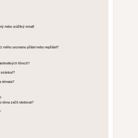
ný nebo urážlivý email!
o/z mého seznamu přátel nebo nepřátel?
jednotlivých fórech?
 stránka!?
 a témata?
?
o téma začít sledovat?
?