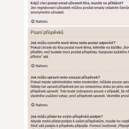
Když chci poslat email uživateli fóra, musím se přihlásit?
Jen registrovaní uživatelé můžou posílat emaily ostatním členům
anonymními uživateli.
Nahoru
Psaní příspěvků
Jak můžu vytvořit nové téma nebo poslat odpověď?
Pokud chcete do fóra poslat nové téma, klikněte na tlačítko „No
předtím, než budete moci posílat příspěvky. Naspodu každého fó
přílohy“ atd.
Nahoru
Jak můžu upravit nebo smazat příspěvek?
Pokud nejste administrátor nebo moderátor, můžete pouze upravo
Někdy lze upravit příspěvek jen po omezenou dobu po jeho odesl
příspěvek upravili. Toto bude zobrazeno pouze v případě, že n
vlastního uvážení vzkaz, proč příspěvek upravili. Vezměte pr
Nahoru
Jak můžu přidat ke svým příspěvků podpis?
Abyste mohli přidat podpis k vašim příspěvkům, musíte ho nejdří
čímž váš podpis k příspěvku připojíte. Pomocí možnosti „Připo