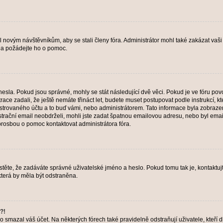
il novým návštěvníkům, aby se stali členy fóra. Administrátor mohl také zakázat va
a a požádejte ho o pomoc.
hesla. Pokud jsou správné, mohly se stát následující dvě věci. Pokud je ve fóru 
ace zadali, že ještě nemáte třináct let, budete muset postupovat podle instrukcí, kt
trovaného účtu a to buď vámi, nebo administrátorem. Tato informace byla zobrazena
gistrační email neobdrželi, mohli jste zadat špatnou emailovou adresu, nebo byl em
s prosbou o pomoc kontaktovat administrátora fóra.
těte, že zadáváte správné uživatelské jméno a heslo. Pokud tomu tak je, kontaktujte a
terá by měla být odstraněna.
?!
smazal váš účet. Na některých fórech také pravidelně odstraňují uživatele, kteří d