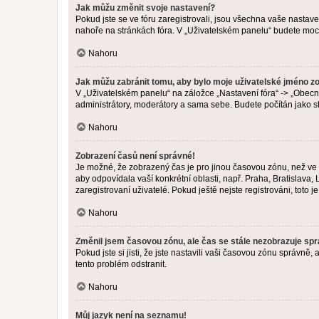
Jak můžu změnit svoje nastavení?
Pokud jste se ve fóru zaregistrovali, jsou všechna vaše nastav
nahoře na stránkách fóra. V „Uživatelském panelu“ budete moc
Nahoru
Jak můžu zabránit tomu, aby bylo moje uživatelské jméno z
V „Uživatelském panelu“ na záložce „Nastavení fóra“ -> „Obec
administrátory, moderátory a sama sebe. Budete počítán jako sk
Nahoru
Zobrazení časů není správné!
Je možné, že zobrazený čas je pro jinou časovou zónu, než ve k
aby odpovídala vaší konkrétní oblasti, např. Praha, Bratislav
zaregistrovaní uživatelé. Pokud ještě nejste registrováni, toto je
Nahoru
Změnil jsem časovou zónu, ale čas se stále nezobrazuje sp
Pokud jste si jisti, že jste nastavili vaši časovou zónu správn
tento problém odstranit.
Nahoru
Můj jazyk není na seznamu!