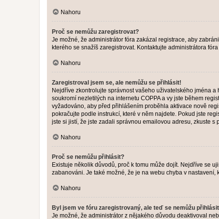
Nahoru
Proč se nemůžu zaregistrovat?
Je možné, že administrátor fóra zakázal registrace, aby zabrán
kterého se snažíš zaregistrovat. Kontaktujte administrátora fór
Nahoru
Zaregistroval jsem se, ale nemůžu se přihlásit!
Nejdříve zkontrolujte správnost vašeho uživatelského jména a 
soukromí nezletilých na internetu COPPA a vy jste během registr
vyžadováno, aby před přihlášením proběhla aktivace nově regis
pokračujte podle instrukcí, které v něm najdete. Pokud jste re
jste si jistí, že jste zadali správnou emailovou adresu, zkuste 
Nahoru
Proč se nemůžu přihlásit?
Existuje několik důvodů, proč k tomu může dojít. Nejdříve se ujis
zabanováni. Je také možné, že je na webu chyba v nastavení, k
Nahoru
Byl jsem ve fóru zaregistrovaný, ale teď se nemůžu přihlásit
Je možné, že administrátor z nějakého důvodu deaktivoval nebo 