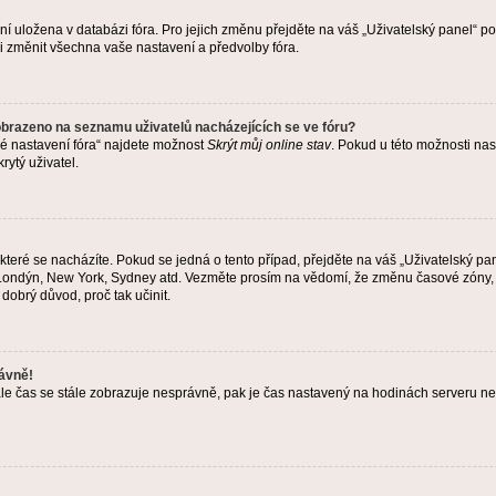
ení uložena v databázi fóra. Pro jejich změnu přejděte na váš „Uživatelský panel“ p
i změnit všechna vaše nastavení a předvolby fóra.
obrazeno na seznamu uživatelů nacházejících se ve fóru?
né nastavení fóra“ najdete možnost
Skrýt můj online stav
. Pokud u této možnosti nas
rytý uživatel.
teré se nacházíte. Pokud se jedná o tento případ, přejděte na váš „Uživatelský pa
a, Londýn, New York, Sydney atd. Vezměte prosím na vědomí, že změnu časové zóny, 
 dobrý důvod, proč tak učinit.
rávně!
ě, ale čas se stále zobrazuje nesprávně, pak je čas nastavený na hodinách serveru 