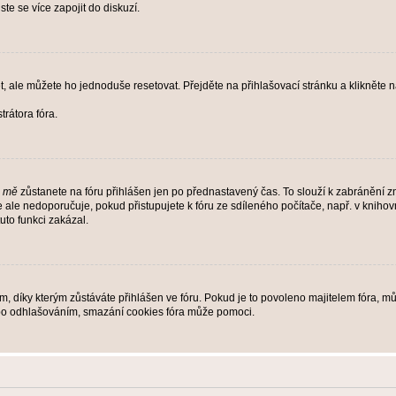
te se více zapojit do diskuzí.
t, ale můžete ho jednoduše resetovat. Přejděte na přihlašovací stránku a klikněte
rátora fóra.
i mě
zůstanete na fóru přihlášen jen po přednastavený čas. To slouží k zabránění zn
se ale nedoporučuje, pokud přistupujete k fóru ze sdíleného počítače, např. v kniho
tuto funkci zakázal.
díky kterým zůstáváte přihlášen ve fóru. Pokud je to povoleno majitelem fóra, můž
nebo odhlašováním, smazání cookies fóra může pomoci.