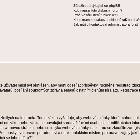
Záležitosti týkající se phpBB
Kdo napsal toto diskusní fórum?
Proč ve fóru není funkce XY?
Koho mám kontaktovat ohledně stížnosti a/ne
Jak můžu kontaktovat administrátora fóra?
 že uživatel musí být přihlášen, aby mohl odesílat příspěvky. Nicméně registrací zís
 avatarů, posílání soukromých zpráv a emailů ostatním členům fóra atd. Registrace t
etilých na internetu. Tento zákon vyžaduje, aby webové stránky, které mohou pot
ní od zákonného zástupce povolující shromažďování osobních identifikačních informac
vat na webovou stránku, nebo se to týká webové stránky, na kterou se zkoušíte zareg
ůžou poskytovat právní poradenství a není kontaktním místem pro právní zájmy ja
ích se tohoto fóra?“.