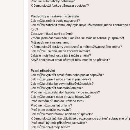
Proč se automaticky odhlašuji?
K čemu slouží funkce „Smazat cookies“?
Předvolby a nastavení uživatele
Jak můžu změnit svoje nastavení?
Jak můžu zabránit tomu, aby bylo moje uživatelské jméno zobrazeno 
fóru?
Zobrazení časů není správné!
Změnil jsem časovou zónu, ale čas se stále nezobrazuje správně!
Můj jazyk není na seznamu!
K čemu slouží obrázky zobrazené u mého uživatelského jména?
Jak můžu u svého jména zobrazit avatar?
Jaká je moje hodnost a jak ji můžu změnit?
Když chci poslat email uživateli fóra, musím se přihlásit?
Psaní příspěvků
Jak můžu vytvořit nové téma nebo poslat odpověď?
Jak můžu upravit nebo smazat příspěvek?
Jak můžu přidat ke svým příspěvků podpis?
Jak můžu vytvořit hlasování/anketu?
Proč nemůžu přidat do hlasování více možností?
Jak můžu upravit nebo smazat hlasování?
Proč nemám přístup do určitého fóra?
Proč nemůžu posílat přílohy?
Proč jsem obdržel varování?
Jak můžu moderátorovi nahlásit příspěvek?
K čemu slouží tlačítko „Uložit jako rozepsanou zprávu“ zobrazené při
Proč musí být můj příspěvek schválen?
Jak můžu oživit moje téma?