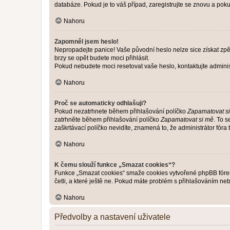
databáze. Pokud je to váš případ, zaregistrujte se znovu a pokus
Nahoru
Zapomněl jsem heslo!
Nepropadejte panice! Vaše původní heslo nelze sice získat zpě
brzy se opět budete moci přihlásit.
Pokud nebudete moci resetovat vaše heslo, kontaktujte administ
Nahoru
Proč se automaticky odhlašuji?
Pokud nezatrhnete během přihlašování políčko
Zapamatovat s
zatrhněte během přihlašování políčko
Zapamatovat si mě
. To 
zaškrtávací políčko nevidíte, znamená to, že administrátor fóra 
Nahoru
K čemu slouží funkce „Smazat cookies“?
Funkce „Smazat cookies“ smaže cookies vytvořené phpBB fórem, 
četli, a které ještě ne. Pokud máte problém s přihlašováním 
Nahoru
Předvolby a nastavení uživatele