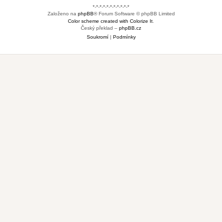
*-*-*-*-*-*-*-*-*-*-*
Založeno na
phpBB
® Forum Software © phpBB Limited
Color scheme created with Colorize It
.
Český překlad –
phpBB.cz
Soukromí
|
Podmínky