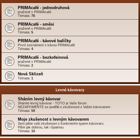
PRIMAcafé - jednodruhová
pražené v PRIMAcafé
Témata:
76
PRIMAcafé - směsi
pražené v PRIMAcafé
Témata:
5
PRIMAcafé - kávové balíčky
První seznámení s kávou PRIMAcafé
Témata:
4
PRIMAcafé - bezkofeinová
pražené v PRIMAcafé
Témata:
2
Nová Sklizeň
Témata:
1
Levné kávovary
Sháním levný kávovar
Sháníte levný kávovar - TOTO je Vaše fórum
NEZAPOMEŇTE se podělit o zkušenosti s Vašim kávovarem
Témata:
59
Moje zkušenost s levným kávovarem
Sem pište vaši zkušenost s konkretním typem kávovaru
Pište jak dobrou, tak i špatnou.
Témata:
10