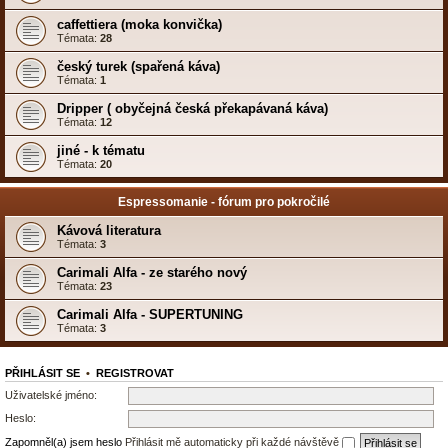
caffettiera (moka konvička)
Témata:
28
český turek (spařená káva)
Témata:
1
Dripper ( obyčejná česká překapávaná káva)
Témata:
12
jiné - k tématu
Témata:
20
Espressomanie - fórum pro pokročilé
Kávová literatura
Témata:
3
Carimali Alfa - ze starého nový
Témata:
23
Carimali Alfa - SUPERTUNING
Témata:
3
PŘIHLÁSIT SE
•
REGISTROVAT
Uživatelské jméno:
Heslo:
Zapomněl(a) jsem heslo
Přihlásit mě automaticky při každé návštěvě