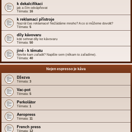
k dekalcifikaci
jak a čím odvápňovat
Témata:
16
k reklamaci přístroje
Nazrál čas reklamace! Nežádáme mnoho? A co si můžeme dovolit?
Témata:
5
díly kávovaru
kde sehnat díly ke kávovaru
Témata:
50
jiné - k tématu
Nevíte kam zařadit? Napište sem (někam to zařadíme).
Témata:
40
Nejen espresso je káva
Džezva
Témata:
3
Vac-pot
Témata:
5
Perkolátor
Témata:
1
Aeropress
Témata:
11
French press
Témata:
12