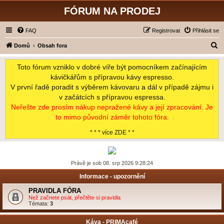
FÓRUM NA PRODEJ
FAQ
Registrovat
Přihlásit se
H
Domů
Obsah fora
l
Toto fórum vzniklo v dobré víře být pomocníkem začínajícím
e
kávičkářům s přípravou kávy espresso.
d
V první řadě poradit s výběrem kávovaru a dál v případě zájmu i
a
v začátcích s přípravou espressa.
t
Neřešte zde prosím nákup nepražené kávy a její zpracování. Je
to mimo původní záměr tohoto fóra.
* * * více ZDE * *
Právě je sob 08. srp 2026 9:28:24
Informace - upozornění
PRAVIDLA FÓRA
Než začnete psát, přečtěte si pravidla
Témata:
3
Káva - PRIMAcafé