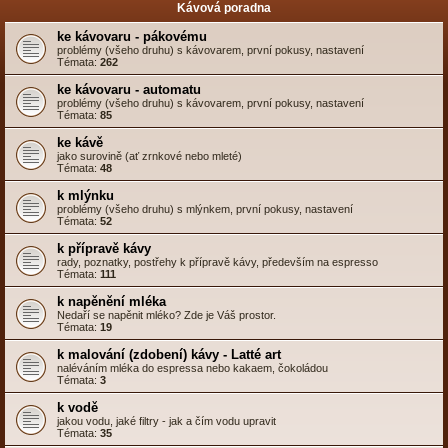
Kávová poradna
ke kávovaru - pákovému
problémy (všeho druhu) s kávovarem, první pokusy, nastavení
Témata:
262
ke kávovaru - automatu
problémy (všeho druhu) s kávovarem, první pokusy, nastavení
Témata:
85
ke kávě
jako surovině (ať zrnkové nebo mleté)
Témata:
48
k mlýnku
problémy (všeho druhu) s mlýnkem, první pokusy, nastavení
Témata:
52
k přípravě kávy
rady, poznatky, postřehy k přípravě kávy, především na espresso
Témata:
111
k napěnění mléka
Nedaří se napěnit mléko? Zde je Váš prostor.
Témata:
19
k malování (zdobení) kávy - Latté art
naléváním mléka do espressa nebo kakaem, čokoládou
Témata:
3
k vodě
jakou vodu, jaké filtry - jak a čím vodu upravit
Témata:
35