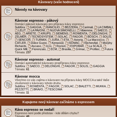
Kávovary (vaše hodnocení)
Návody na kávovary
Kávovar espresso - pákový
Domácí pákové kávovary pro přípravu kávy espresso
Subfóra:
GAGGIA
,
RANCILIO
,
BEZZERA
,
Carimali
,
LA CIMBALI
,
LELIT
,
LA PAVONI
,
NUOVA SIMONELLI
,
Vibiemme
,
SAECO
,
AEG
,
ARIETE
,
KRUPS
,
SIEMENS
,
ROWENTA
,
DELONGHI
,
ZELMER
,
TECNOSYSTEM
,
SOLAC
,
FAGOR
,
BOSCH
,
SOLIS
,
SENCOR
,
TURMIX
,
JURA
,
ETA
,
Astoria
,
La Marzocco
,
CATLER
,
Dolce Gusto
,
Kenwood
,
ISOMAC
,
KitchenAid
,
Morphy
Richards
,
Ascaso
,
Izzo
,
Rocket
,
EXPOBAR
,
La SCALA
,
Quick Mill
,
Fiorenzato
,
ECM
,
Brasilia
,
Grimac
,
Profitec
,
Futura
Témata:
237
Kávovar espresso - automat
Domácí automatické kávovary propřípravu kávy espresso
Subfóra:
SAECO
,
DELONGHI
,
FAGOR
,
SOLIS
,
GAGGIA
Témata:
61
Kávovar mocca
Všechno co vás zajíma o kávovare na přípravu kávy MOCCA a také Vaše
zkušenosti s kávovary tohoto druhu.
Subfóra:
ROWENTA
,
FAGOR
,
SOLAC
,
BIALETTI
,
MUKKA
,
PEZZETTI
,
BRAVO
,
TESCOMA
Témata:
11
Kupujeme nový kávovar-začínáme s espressem
Káva espresso se nedaří
Espresso není podle představ - kde dělám chybu?
Témata:
48