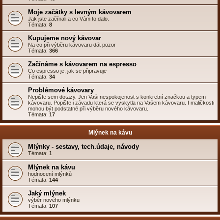
Moje začátky s levným kávovarem
Jak jste začínali a co Vám to dalo.
Témata:
8
Kupujeme nový kávovar
Na co při výběru kávovaru dát pozor
Témata:
366
Začínáme s kávovarem na espresso
Co espresso je, jak se připravuje
Témata:
34
Problémové kávovary
Nepište sem dotazy. Jen Vaši nespokojenost s konkretní značkou a typem
kávovaru. Popište i závadu která se vyskytla na Vašem kávovaru. I maličkosti
mohou být podstatné při výběru nového kávovaru.
Témata:
17
Mlýnek na kávu
Mlýnky - sestavy, tech.údaje, návody
Témata:
1
Mlýnek na kávu
hodnocení mlýnků
Témata:
144
Jaký mlýnek
výběr nového mlýnku
Témata:
107