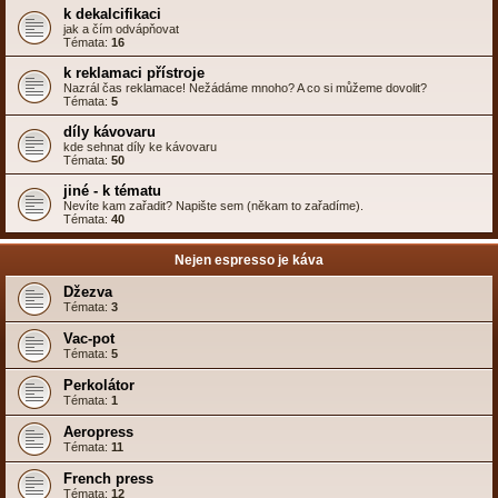
k dekalcifikaci
jak a čím odvápňovat
Témata:
16
k reklamaci přístroje
Nazrál čas reklamace! Nežádáme mnoho? A co si můžeme dovolit?
Témata:
5
díly kávovaru
kde sehnat díly ke kávovaru
Témata:
50
jiné - k tématu
Nevíte kam zařadit? Napište sem (někam to zařadíme).
Témata:
40
Nejen espresso je káva
Džezva
Témata:
3
Vac-pot
Témata:
5
Perkolátor
Témata:
1
Aeropress
Témata:
11
French press
Témata:
12