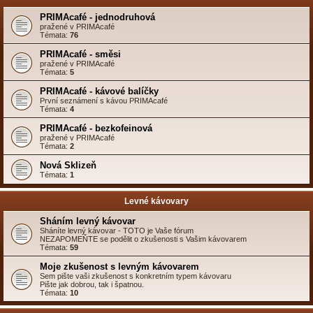
PRIMAcafé - jednodruhová
pražené v PRIMAcafé
Témata:
76
PRIMAcafé - směsi
pražené v PRIMAcafé
Témata:
5
PRIMAcafé - kávové balíčky
První seznámení s kávou PRIMAcafé
Témata:
4
PRIMAcafé - bezkofeinová
pražené v PRIMAcafé
Témata:
2
Nová Sklizeň
Témata:
1
Levné kávovary
Sháním levný kávovar
Sháníte levný kávovar - TOTO je Vaše fórum
NEZAPOMEŇTE se podělit o zkušenosti s Vašim kávovarem
Témata:
59
Moje zkušenost s levným kávovarem
Sem pište vaši zkušenost s konkretním typem kávovaru
Pište jak dobrou, tak i špatnou.
Témata:
10