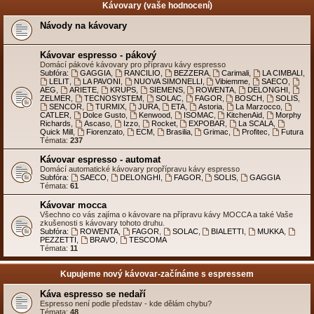
Kávovary (vaše hodnocení)
Návody na kávovary
Kávovar espresso - pákový
Domácí pákové kávovary pro přípravu kávy espresso
Subfóra:
GAGGIA
,
RANCILIO
,
BEZZERA
,
Carimali
,
LA CIMBALI
,
LELIT
,
LA PAVONI
,
NUOVA SIMONELLI
,
Vibiemme
,
SAECO
,
AEG
,
ARIETE
,
KRUPS
,
SIEMENS
,
ROWENTA
,
DELONGHI
,
ZELMER
,
TECNOSYSTEM
,
SOLAC
,
FAGOR
,
BOSCH
,
SOLIS
,
SENCOR
,
TURMIX
,
JURA
,
ETA
,
Astoria
,
La Marzocco
,
CATLER
,
Dolce Gusto
,
Kenwood
,
ISOMAC
,
KitchenAid
,
Morphy
Richards
,
Ascaso
,
Izzo
,
Rocket
,
EXPOBAR
,
La SCALA
,
Quick Mill
,
Fiorenzato
,
ECM
,
Brasilia
,
Grimac
,
Profitec
,
Futura
Témata:
237
Kávovar espresso - automat
Domácí automatické kávovary propřípravu kávy espresso
Subfóra:
SAECO
,
DELONGHI
,
FAGOR
,
SOLIS
,
GAGGIA
Témata:
61
Kávovar mocca
Všechno co vás zajíma o kávovare na přípravu kávy MOCCA a také Vaše
zkušenosti s kávovary tohoto druhu.
Subfóra:
ROWENTA
,
FAGOR
,
SOLAC
,
BIALETTI
,
MUKKA
,
PEZZETTI
,
BRAVO
,
TESCOMA
Témata:
11
Kupujeme nový kávovar-začínáme s espressem
Káva espresso se nedaří
Espresso není podle představ - kde dělám chybu?
Témata:
48