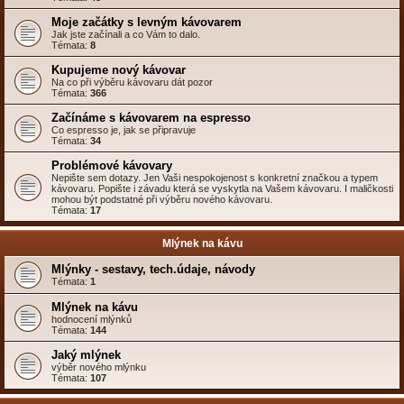
Moje začátky s levným kávovarem
Jak jste začínali a co Vám to dalo.
Témata:
8
Kupujeme nový kávovar
Na co při výběru kávovaru dát pozor
Témata:
366
Začínáme s kávovarem na espresso
Co espresso je, jak se připravuje
Témata:
34
Problémové kávovary
Nepište sem dotazy. Jen Vaši nespokojenost s konkretní značkou a typem
kávovaru. Popište i závadu která se vyskytla na Vašem kávovaru. I maličkosti
mohou být podstatné při výběru nového kávovaru.
Témata:
17
Mlýnek na kávu
Mlýnky - sestavy, tech.údaje, návody
Témata:
1
Mlýnek na kávu
hodnocení mlýnků
Témata:
144
Jaký mlýnek
výběr nového mlýnku
Témata:
107