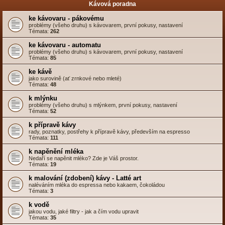
Kávová poradna
ke kávovaru - pákovému
problémy (všeho druhu) s kávovarem, první pokusy, nastavení
Témata:
262
ke kávovaru - automatu
problémy (všeho druhu) s kávovarem, první pokusy, nastavení
Témata:
85
ke kávě
jako surovině (ať zrnkové nebo mleté)
Témata:
48
k mlýnku
problémy (všeho druhu) s mlýnkem, první pokusy, nastavení
Témata:
52
k přípravě kávy
rady, poznatky, postřehy k přípravě kávy, především na espresso
Témata:
111
k napěnění mléka
Nedaří se napěnit mléko? Zde je Váš prostor.
Témata:
19
k malování (zdobení) kávy - Latté art
naléváním mléka do espressa nebo kakaem, čokoládou
Témata:
3
k vodě
jakou vodu, jaké filtry - jak a čím vodu upravit
Témata:
35