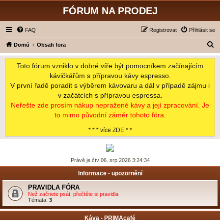
FÓRUM NA PRODEJ
FAQ
Registrovat
Přihlásit se
H
Domů
Obsah fora
l
Toto fórum vzniklo v dobré víře být pomocníkem začínajícím
e
kávičkářům s přípravou kávy espresso.
d
V první řadě poradit s výběrem kávovaru a dál v případě zájmu i
a
v začátcích s přípravou espressa.
t
Neřešte zde prosím nákup nepražené kávy a její zpracování. Je
to mimo původní záměr tohoto fóra.
* * * více ZDE * *
Právě je čtv 06. srp 2026 3:24:34
Informace - upozornění
PRAVIDLA FÓRA
Než začnete psát, přečtěte si pravidla
Témata:
3
Káva - PRIMAcafé