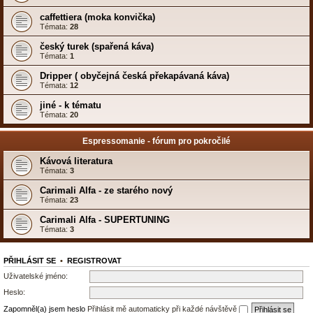
caffettiera (moka konvička)
Témata:
28
český turek (spařená káva)
Témata:
1
Dripper ( obyčejná česká překapávaná káva)
Témata:
12
jiné - k tématu
Témata:
20
Espressomanie - fórum pro pokročilé
Kávová literatura
Témata:
3
Carimali Alfa - ze starého nový
Témata:
23
Carimali Alfa - SUPERTUNING
Témata:
3
PŘIHLÁSIT SE
•
REGISTROVAT
Uživatelské jméno:
Heslo:
Zapomněl(a) jsem heslo
Přihlásit mě automaticky při každé návštěvě