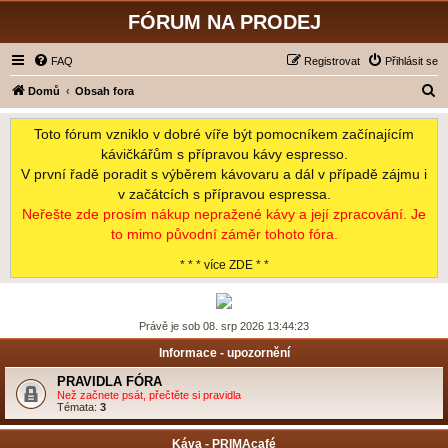
FÓRUM NA PRODEJ
FAQ
Registrovat
Přihlásit se
H
Domů
Obsah fora
l
Toto fórum vzniklo v dobré víře být pomocníkem začínajícím
e
kávičkářům s přípravou kávy espresso.
d
V první řadě poradit s výběrem kávovaru a dál v případě zájmu i
a
v začátcích s přípravou espressa.
t
Neřešte zde prosím nákup nepražené kávy a její zpracování. Je
to mimo původní záměr tohoto fóra.
* * * více ZDE * *
Právě je sob 08. srp 2026 13:44:23
Informace - upozornění
PRAVIDLA FÓRA
Než začnete psát, přečtěte si pravidla
Témata:
3
Káva - PRIMAcafé