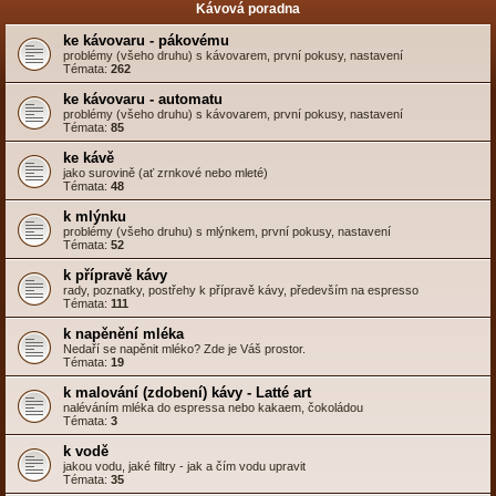
Kávová poradna
ke kávovaru - pákovému
problémy (všeho druhu) s kávovarem, první pokusy, nastavení
Témata:
262
ke kávovaru - automatu
problémy (všeho druhu) s kávovarem, první pokusy, nastavení
Témata:
85
ke kávě
jako surovině (ať zrnkové nebo mleté)
Témata:
48
k mlýnku
problémy (všeho druhu) s mlýnkem, první pokusy, nastavení
Témata:
52
k přípravě kávy
rady, poznatky, postřehy k přípravě kávy, především na espresso
Témata:
111
k napěnění mléka
Nedaří se napěnit mléko? Zde je Váš prostor.
Témata:
19
k malování (zdobení) kávy - Latté art
naléváním mléka do espressa nebo kakaem, čokoládou
Témata:
3
k vodě
jakou vodu, jaké filtry - jak a čím vodu upravit
Témata:
35