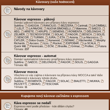
Kávovary (vaše hodnocení)
Návody na kávovary
Kávovar espresso - pákový
Domácí pákové kávovary pro přípravu kávy espresso
Subfóra:
GAGGIA
,
RANCILIO
,
BEZZERA
,
Carimali
,
LA CIMBALI
,
LELIT
,
LA PAVONI
,
NUOVA SIMONELLI
,
Vibiemme
,
SAECO
,
AEG
,
ARIETE
,
KRUPS
,
SIEMENS
,
ROWENTA
,
DELONGHI
,
ZELMER
,
TECNOSYSTEM
,
SOLAC
,
FAGOR
,
BOSCH
,
SOLIS
,
SENCOR
,
TURMIX
,
JURA
,
ETA
,
Astoria
,
La Marzocco
,
CATLER
,
Dolce Gusto
,
Kenwood
,
ISOMAC
,
KitchenAid
,
Morphy
Richards
,
Ascaso
,
Izzo
,
Rocket
,
EXPOBAR
,
La SCALA
,
Quick Mill
,
Fiorenzato
,
ECM
,
Brasilia
,
Grimac
,
Profitec
,
Futura
Témata:
237
Kávovar espresso - automat
Domácí automatické kávovary propřípravu kávy espresso
Subfóra:
SAECO
,
DELONGHI
,
FAGOR
,
SOLIS
,
GAGGIA
Témata:
61
Kávovar mocca
Všechno co vás zajíma o kávovare na přípravu kávy MOCCA a také Vaše
zkušenosti s kávovary tohoto druhu.
Subfóra:
ROWENTA
,
FAGOR
,
SOLAC
,
BIALETTI
,
MUKKA
,
PEZZETTI
,
BRAVO
,
TESCOMA
Témata:
11
Kupujeme nový kávovar-začínáme s espressem
Káva espresso se nedaří
Espresso není podle představ - kde dělám chybu?
Témata:
48