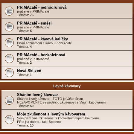
PRIMAcafé - jednodruhová
pražené v PRIMAcafé
Témata:
76
PRIMAcafé - směsi
pražené v PRIMAcafé
Témata:
5
PRIMAcafé - kávové balíčky
První seznámení s kávou PRIMAcafé
Témata:
4
PRIMAcafé - bezkofeinová
pražené v PRIMAcafé
Témata:
2
Nová Sklizeň
Témata:
1
Levné kávovary
Sháním levný kávovar
Sháníte levný kávovar - TOTO je Vaše fórum
NEZAPOMEŇTE se podělit o zkušenosti s Vašim kávovarem
Témata:
59
Moje zkušenost s levným kávovarem
Sem pište vaši zkušenost s konkretním typem kávovaru
Pište jak dobrou, tak i špatnou.
Témata:
10