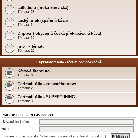
caffettiera (moka konvička)
Témata:
28
český turek (spařená káva)
Témata:
1
Dripper ( obyčejná česká překapávaná káva)
Témata:
12
jiné - k tématu
Témata:
20
Espressomanie - fórum pro pokročilé
Kávová literatura
Témata:
3
Carimali Alfa - ze starého nový
Témata:
23
Carimali Alfa - SUPERTUNING
Témata:
3
PŘIHLÁSIT SE
•
REGISTROVAT
Uživatelské jméno:
Heslo:
Zapomněl(a) jsem heslo
Přihlásit mě automaticky při každé návštěvě