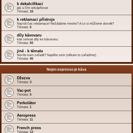
k dekalcifikaci
jak a čím odvápňovat
Témata:
16
k reklamaci přístroje
Nazrál čas reklamace! Nežádáme mnoho? A co si můžeme dovolit?
Témata:
5
díly kávovaru
kde sehnat díly ke kávovaru
Témata:
50
jiné - k tématu
Nevíte kam zařadit? Napište sem (někam to zařadíme).
Témata:
40
Nejen espresso je káva
Džezva
Témata:
3
Vac-pot
Témata:
5
Perkolátor
Témata:
1
Aeropress
Témata:
11
French press
Témata:
12