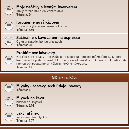
Moje začátky s levným kávovarem
Jak jste začínali a co Vám to dalo.
Témata:
8
Kupujeme nový kávovar
Na co při výběru kávovaru dát pozor
Témata:
366
Začínáme s kávovarem na espresso
Co espresso je, jak se připravuje
Témata:
34
Problémové kávovary
Nepište sem dotazy. Jen Vaši nespokojenost s konkretní značkou a typem
kávovaru. Popište i závadu která se vyskytla na Vašem kávovaru. I maličkosti
mohou být podstatné při výběru nového kávovaru.
Témata:
17
Mlýnek na kávu
Mlýnky - sestavy, tech.údaje, návody
Témata:
1
Mlýnek na kávu
hodnocení mlýnků
Témata:
144
Jaký mlýnek
výběr nového mlýnku
Témata:
107