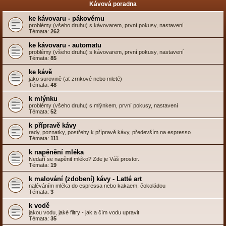
Kávová poradna
ke kávovaru - pákovému
problémy (všeho druhu) s kávovarem, první pokusy, nastavení
Témata:
262
ke kávovaru - automatu
problémy (všeho druhu) s kávovarem, první pokusy, nastavení
Témata:
85
ke kávě
jako surovině (ať zrnkové nebo mleté)
Témata:
48
k mlýnku
problémy (všeho druhu) s mlýnkem, první pokusy, nastavení
Témata:
52
k přípravě kávy
rady, poznatky, postřehy k přípravě kávy, především na espresso
Témata:
111
k napěnění mléka
Nedaří se napěnit mléko? Zde je Váš prostor.
Témata:
19
k malování (zdobení) kávy - Latté art
naléváním mléka do espressa nebo kakaem, čokoládou
Témata:
3
k vodě
jakou vodu, jaké filtry - jak a čím vodu upravit
Témata:
35