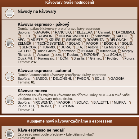
Kávovary (vaše hodnocení)
Návody na kávovary
Kávovar espresso - pákový
Domácí pákové kávovary pro přípravu kávy espresso
Subfóra:
GAGGIA
,
RANCILIO
,
BEZZERA
,
Carimali
,
LA CIMBALI
,
LELIT
,
LA PAVONI
,
NUOVA SIMONELLI
,
Vibiemme
,
SAECO
,
AEG
,
ARIETE
,
KRUPS
,
SIEMENS
,
ROWENTA
,
DELONGHI
,
ZELMER
,
TECNOSYSTEM
,
SOLAC
,
FAGOR
,
BOSCH
,
SOLIS
,
SENCOR
,
TURMIX
,
JURA
,
ETA
,
Astoria
,
La Marzocco
,
CATLER
,
Dolce Gusto
,
Kenwood
,
ISOMAC
,
KitchenAid
,
Morphy
Richards
,
Ascaso
,
Izzo
,
Rocket
,
EXPOBAR
,
La SCALA
,
Quick Mill
,
Fiorenzato
,
ECM
,
Brasilia
,
Grimac
,
Profitec
,
Futura
Témata:
237
Kávovar espresso - automat
Domácí automatické kávovary propřípravu kávy espresso
Subfóra:
SAECO
,
DELONGHI
,
FAGOR
,
SOLIS
,
GAGGIA
Témata:
61
Kávovar mocca
Všechno co vás zajíma o kávovare na přípravu kávy MOCCA a také Vaše
zkušenosti s kávovary tohoto druhu.
Subfóra:
ROWENTA
,
FAGOR
,
SOLAC
,
BIALETTI
,
MUKKA
,
PEZZETTI
,
BRAVO
,
TESCOMA
Témata:
11
Kupujeme nový kávovar-začínáme s espressem
Káva espresso se nedaří
Espresso není podle představ - kde dělám chybu?
Témata:
48