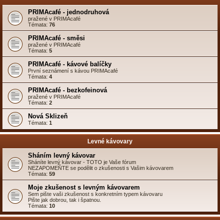
PRIMAcafé - jednodruhová
pražené v PRIMAcafé
Témata:
76
PRIMAcafé - směsi
pražené v PRIMAcafé
Témata:
5
PRIMAcafé - kávové balíčky
První seznámení s kávou PRIMAcafé
Témata:
4
PRIMAcafé - bezkofeinová
pražené v PRIMAcafé
Témata:
2
Nová Sklizeň
Témata:
1
Levné kávovary
Sháním levný kávovar
Sháníte levný kávovar - TOTO je Vaše fórum
NEZAPOMEŇTE se podělit o zkušenosti s Vašim kávovarem
Témata:
59
Moje zkušenost s levným kávovarem
Sem pište vaši zkušenost s konkretním typem kávovaru
Pište jak dobrou, tak i špatnou.
Témata:
10