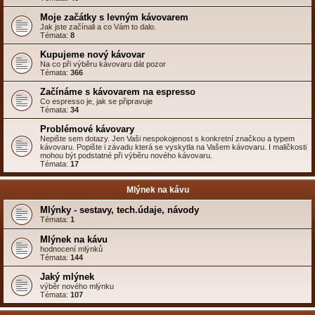
Moje začátky s levným kávovarem
Jak jste začínali a co Vám to dalo.
Témata:
8
Kupujeme nový kávovar
Na co při výběru kávovaru dát pozor
Témata:
366
Začínáme s kávovarem na espresso
Co espresso je, jak se připravuje
Témata:
34
Problémové kávovary
Nepište sem dotazy. Jen Vaši nespokojenost s konkretní značkou a typem
kávovaru. Popište i závadu která se vyskytla na Vašem kávovaru. I maličkosti
mohou být podstatné při výběru nového kávovaru.
Témata:
17
Mlýnek na kávu
Mlýnky - sestavy, tech.údaje, návody
Témata:
1
Mlýnek na kávu
hodnocení mlýnků
Témata:
144
Jaký mlýnek
výběr nového mlýnku
Témata:
107