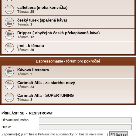
caffettiera (moka konvička)
Témata:
28
český turek (spařená káva)
Témata:
1
Dripper ( obyčejná česká překapávaná káva)
Témata:
12
jiné - k tématu
Témata:
20
Espressomanie - fórum pro pokročilé
Kávová literatura
Témata:
3
Carimali Alfa - ze starého nový
Témata:
23
Carimali Alfa - SUPERTUNING
Témata:
3
PŘIHLÁSIT SE
•
REGISTROVAT
Uživatelské jméno:
Heslo:
Zapomněl(a) jsem heslo
Přihlásit mě automaticky při každé návštěvě