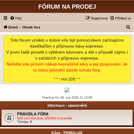
FÓRUM NA PRODEJ
FAQ
Registrovat
Přihlásit se
H
Domů
Obsah fora
l
Toto fórum vzniklo v dobré víře být pomocníkem začínajícím
e
kávičkářům s přípravou kávy espresso.
d
V první řadě poradit s výběrem kávovaru a dál v případě zájmu i
a
v začátcích s přípravou espressa.
t
Neřešte zde prosím nákup nepražené kávy a její zpracování. Je
to mimo původní záměr tohoto fóra.
* * * více ZDE * *
Právě je čtv 06. srp 2026 21:14:08
Informace - upozornění
PRAVIDLA FÓRA
Než začnete psát, přečtěte si pravidla
Témata:
3
Káva - PRIMAcafé