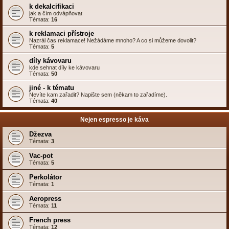
k dekalcifikaci
jak a čím odvápňovat
Témata:
16
k reklamaci přístroje
Nazrál čas reklamace! Nežádáme mnoho? A co si můžeme dovolit?
Témata:
5
díly kávovaru
kde sehnat díly ke kávovaru
Témata:
50
jiné - k tématu
Nevíte kam zařadit? Napište sem (někam to zařadíme).
Témata:
40
Nejen espresso je káva
Džezva
Témata:
3
Vac-pot
Témata:
5
Perkolátor
Témata:
1
Aeropress
Témata:
11
French press
Témata:
12