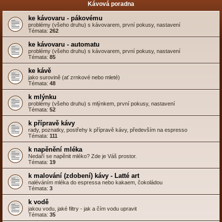
Kávová poradna
ke kávovaru - pákovému
problémy (všeho druhu) s kávovarem, první pokusy, nastavení
Témata:
262
ke kávovaru - automatu
problémy (všeho druhu) s kávovarem, první pokusy, nastavení
Témata:
85
ke kávě
jako surovině (ať zrnkové nebo mleté)
Témata:
48
k mlýnku
problémy (všeho druhu) s mlýnkem, první pokusy, nastavení
Témata:
52
k přípravě kávy
rady, poznatky, postřehy k přípravě kávy, především na espresso
Témata:
111
k napěnění mléka
Nedaří se napěnit mléko? Zde je Váš prostor.
Témata:
19
k malování (zdobení) kávy - Latté art
naléváním mléka do espressa nebo kakaem, čokoládou
Témata:
3
k vodě
jakou vodu, jaké filtry - jak a čím vodu upravit
Témata:
35