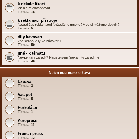
k dekalcifikaci
jak a čím odvápňovat
Témata:
16
k reklamaci přístroje
Nazrál čas reklamace! Nežádáme mnoho? A co si můžeme dovolit?
Témata:
5
díly kávovaru
kde sehnat díly ke kávovaru
Témata:
50
jiné - k tématu
Nevíte kam zařadit? Napište sem (někam to zařadíme).
Témata:
40
Nejen espresso je káva
Džezva
Témata:
3
Vac-pot
Témata:
5
Perkolátor
Témata:
1
Aeropress
Témata:
11
French press
Témata:
12