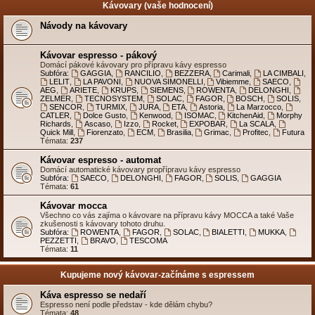
Kávovary (vaše hodnocení)
Návody na kávovary
Kávovar espresso - pákový
Domácí pákové kávovary pro přípravu kávy espresso
Subfóra:
GAGGIA
,
RANCILIO
,
BEZZERA
,
Carimali
,
LA CIMBALI
,
LELIT
,
LA PAVONI
,
NUOVA SIMONELLI
,
Vibiemme
,
SAECO
,
AEG
,
ARIETE
,
KRUPS
,
SIEMENS
,
ROWENTA
,
DELONGHI
,
ZELMER
,
TECNOSYSTEM
,
SOLAC
,
FAGOR
,
BOSCH
,
SOLIS
,
SENCOR
,
TURMIX
,
JURA
,
ETA
,
Astoria
,
La Marzocco
,
CATLER
,
Dolce Gusto
,
Kenwood
,
ISOMAC
,
KitchenAid
,
Morphy
Richards
,
Ascaso
,
Izzo
,
Rocket
,
EXPOBAR
,
La SCALA
,
Quick Mill
,
Fiorenzato
,
ECM
,
Brasilia
,
Grimac
,
Profitec
,
Futura
Témata:
237
Kávovar espresso - automat
Domácí automatické kávovary propřípravu kávy espresso
Subfóra:
SAECO
,
DELONGHI
,
FAGOR
,
SOLIS
,
GAGGIA
Témata:
61
Kávovar mocca
Všechno co vás zajíma o kávovare na přípravu kávy MOCCA a také Vaše
zkušenosti s kávovary tohoto druhu.
Subfóra:
ROWENTA
,
FAGOR
,
SOLAC
,
BIALETTI
,
MUKKA
,
PEZZETTI
,
BRAVO
,
TESCOMA
Témata:
11
Kupujeme nový kávovar-začínáme s espressem
Káva espresso se nedaří
Espresso není podle představ - kde dělám chybu?
Témata:
48