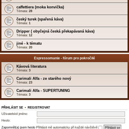
caffettiera (moka konvička)
Témata:
28
český turek (spařená káva)
Témata:
1
Dripper ( obyčejná česká překapávaná káva)
Témata:
12
jiné - k tématu
Témata:
20
Espressomanie - fórum pro pokročilé
Kávová literatura
Témata:
3
Carimali Alfa - ze starého nový
Témata:
23
Carimali Alfa - SUPERTUNING
Témata:
3
PŘIHLÁSIT SE
•
REGISTROVAT
Uživatelské jméno:
Heslo:
Zapomněl(a) jsem heslo
Přihlásit mě automaticky při každé návštěvě