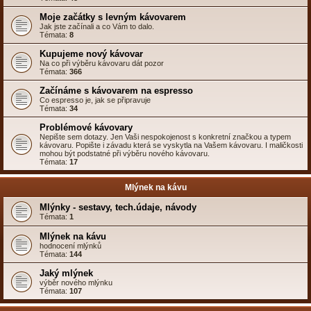
Moje začátky s levným kávovarem
Jak jste začínali a co Vám to dalo.
Témata:
8
Kupujeme nový kávovar
Na co při výběru kávovaru dát pozor
Témata:
366
Začínáme s kávovarem na espresso
Co espresso je, jak se připravuje
Témata:
34
Problémové kávovary
Nepište sem dotazy. Jen Vaši nespokojenost s konkretní značkou a typem
kávovaru. Popište i závadu která se vyskytla na Vašem kávovaru. I maličkosti
mohou být podstatné při výběru nového kávovaru.
Témata:
17
Mlýnek na kávu
Mlýnky - sestavy, tech.údaje, návody
Témata:
1
Mlýnek na kávu
hodnocení mlýnků
Témata:
144
Jaký mlýnek
výběr nového mlýnku
Témata:
107