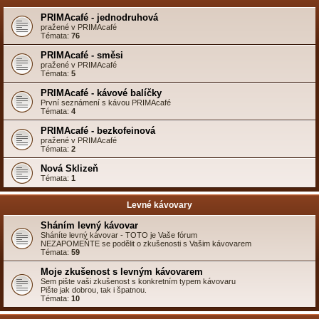
PRIMAcafé - jednodruhová
pražené v PRIMAcafé
Témata:
76
PRIMAcafé - směsi
pražené v PRIMAcafé
Témata:
5
PRIMAcafé - kávové balíčky
První seznámení s kávou PRIMAcafé
Témata:
4
PRIMAcafé - bezkofeinová
pražené v PRIMAcafé
Témata:
2
Nová Sklizeň
Témata:
1
Levné kávovary
Sháním levný kávovar
Sháníte levný kávovar - TOTO je Vaše fórum
NEZAPOMEŇTE se podělit o zkušenosti s Vašim kávovarem
Témata:
59
Moje zkušenost s levným kávovarem
Sem pište vaši zkušenost s konkretním typem kávovaru
Pište jak dobrou, tak i špatnou.
Témata:
10