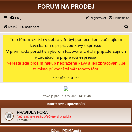
FÓRUM NA PRODEJ
FAQ
Registrovat
Přihlásit se
H
Domů
Obsah fora
l
Toto fórum vzniklo v dobré víře být pomocníkem začínajícím
e
kávičkářům s přípravou kávy espresso.
d
V první řadě poradit s výběrem kávovaru a dál v případě zájmu i
a
v začátcích s přípravou espressa.
t
Neřešte zde prosím nákup nepražené kávy a její zpracování. Je
to mimo původní záměr tohoto fóra.
* * * více ZDE * *
Právě je pát 07. srp 2026 14:03:48
Informace - upozornění
PRAVIDLA FÓRA
Než začnete psát, přečtěte si pravidla
Témata:
3
Káva - PRIMAcafé