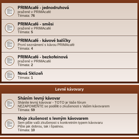
PRIMAcafé - jednodruhová
pražené v PRIMAcafé
Témata:
76
PRIMAcafé - směsi
pražené v PRIMAcafé
Témata:
5
PRIMAcafé - kávové balíčky
První seznámení s kávou PRIMAcafé
Témata:
4
PRIMAcafé - bezkofeinová
pražené v PRIMAcafé
Témata:
2
Nová Sklizeň
Témata:
1
Levné kávovary
Sháním levný kávovar
Sháníte levný kávovar - TOTO je Vaše fórum
NEZAPOMEŇTE se podělit o zkušenosti s Vašim kávovarem
Témata:
59
Moje zkušenost s levným kávovarem
Sem pište vaši zkušenost s konkretním typem kávovaru
Pište jak dobrou, tak i špatnou.
Témata:
10