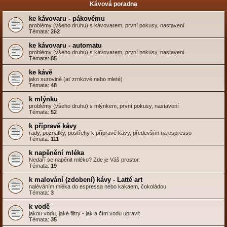
Kávová poradna
ke kávovaru - pákovému
problémy (všeho druhu) s kávovarem, první pokusy, nastavení
Témata:
262
ke kávovaru - automatu
problémy (všeho druhu) s kávovarem, první pokusy, nastavení
Témata:
85
ke kávě
jako surovině (ať zrnkové nebo mleté)
Témata:
48
k mlýnku
problémy (všeho druhu) s mlýnkem, první pokusy, nastavení
Témata:
52
k přípravě kávy
rady, poznatky, postřehy k přípravě kávy, především na espresso
Témata:
111
k napěnění mléka
Nedaří se napěnit mléko? Zde je Váš prostor.
Témata:
19
k malování (zdobení) kávy - Latté art
naléváním mléka do espressa nebo kakaem, čokoládou
Témata:
3
k vodě
jakou vodu, jaké filtry - jak a čím vodu upravit
Témata:
35