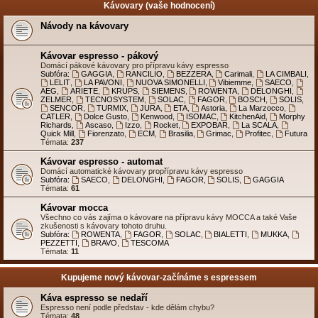
Kávovary (vaše hodnocení)
Návody na kávovary
Kávovar espresso - pákový
Domácí pákové kávovary pro přípravu kávy espresso
Subfóra:
GAGGIA
,
RANCILIO
,
BEZZERA
,
Carimali
,
LA CIMBALI
,
LELIT
,
LA PAVONI
,
NUOVA SIMONELLI
,
Vibiemme
,
SAECO
,
AEG
,
ARIETE
,
KRUPS
,
SIEMENS
,
ROWENTA
,
DELONGHI
,
ZELMER
,
TECNOSYSTEM
,
SOLAC
,
FAGOR
,
BOSCH
,
SOLIS
,
SENCOR
,
TURMIX
,
JURA
,
ETA
,
Astoria
,
La Marzocco
,
CATLER
,
Dolce Gusto
,
Kenwood
,
ISOMAC
,
KitchenAid
,
Morphy
Richards
,
Ascaso
,
Izzo
,
Rocket
,
EXPOBAR
,
La SCALA
,
Quick Mill
,
Fiorenzato
,
ECM
,
Brasilia
,
Grimac
,
Profitec
,
Futura
Témata:
237
Kávovar espresso - automat
Domácí automatické kávovary propřípravu kávy espresso
Subfóra:
SAECO
,
DELONGHI
,
FAGOR
,
SOLIS
,
GAGGIA
Témata:
61
Kávovar mocca
Všechno co vás zajíma o kávovare na přípravu kávy MOCCA a také Vaše
zkušenosti s kávovary tohoto druhu.
Subfóra:
ROWENTA
,
FAGOR
,
SOLAC
,
BIALETTI
,
MUKKA
,
PEZZETTI
,
BRAVO
,
TESCOMA
Témata:
11
Kupujeme nový kávovar-začínáme s espressem
Káva espresso se nedaří
Espresso není podle představ - kde dělám chybu?
Témata:
48