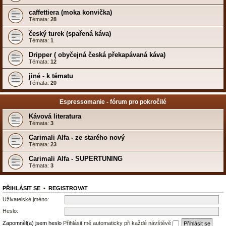
caffettiera (moka konvička)
Témata:
28
český turek (spařená káva)
Témata:
1
Dripper ( obyčejná česká překapávaná káva)
Témata:
12
jiné - k tématu
Témata:
20
Espressomanie - fórum pro pokročilé
Kávová literatura
Témata:
3
Carimali Alfa - ze starého nový
Témata:
23
Carimali Alfa - SUPERTUNING
Témata:
3
PŘIHLÁSIT SE
•
REGISTROVAT
Uživatelské jméno:
Heslo:
Zapomněl(a) jsem heslo
Přihlásit mě automaticky při každé návštěvě