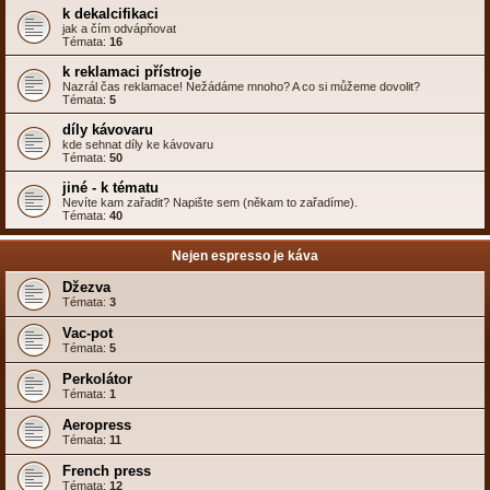
k dekalcifikaci
jak a čím odvápňovat
Témata:
16
k reklamaci přístroje
Nazrál čas reklamace! Nežádáme mnoho? A co si můžeme dovolit?
Témata:
5
díly kávovaru
kde sehnat díly ke kávovaru
Témata:
50
jiné - k tématu
Nevíte kam zařadit? Napište sem (někam to zařadíme).
Témata:
40
Nejen espresso je káva
Džezva
Témata:
3
Vac-pot
Témata:
5
Perkolátor
Témata:
1
Aeropress
Témata:
11
French press
Témata:
12