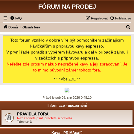
FÓRUM NA PRODEJ
FAQ
Registrovat
Přihlásit se
H
Domů
Obsah fora
l
Toto fórum vzniklo v dobré víře být pomocníkem začínajícím
e
kávičkářům s přípravou kávy espresso.
d
V první řadě poradit s výběrem kávovaru a dál v případě zájmu i
a
v začátcích s přípravou espressa.
t
Neřešte zde prosím nákup nepražené kávy a její zpracování. Je
to mimo původní záměr tohoto fóra.
* * * více ZDE * *
Právě je sob 08. srp 2026 0:48:10
Informace - upozornění
PRAVIDLA FÓRA
Než začnete psát, přečtěte si pravidla
Témata:
3
Káva - PRIMAcafé