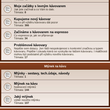
Moje začátky s levným kávovarem
Jak jste začínali a co Vám to dalo.
Témata:
8
Kupujeme nový kávovar
Na co při výběru kávovaru dát pozor
Témata:
366
Začínáme s kávovarem na espresso
Co espresso je, jak se připravuje
Témata:
34
Problémové kávovary
Nepište sem dotazy. Jen Vaši nespokojenost s konkretní značkou a typem
kávovaru. Popište i závadu která se vyskytla na Vašem kávovaru. I maličkosti
mohou být podstatné při výběru nového kávovaru.
Témata:
17
Mlýnek na kávu
Mlýnky - sestavy, tech.údaje, návody
Témata:
1
Mlýnek na kávu
hodnocení mlýnků
Témata:
144
Jaký mlýnek
výběr nového mlýnku
Témata:
107