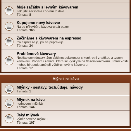
Moje začátky s levným kávovarem
Jak jste začínali a co Vám to dalo.
Témata:
8
Kupujeme nový kávovar
Na co při výběru kávovaru dát pozor
Témata:
366
Začínáme s kávovarem na espresso
Co espresso je, jak se připravuje
Témata:
34
Problémové kávovary
Nepište sem dotazy. Jen Vaši nespokojenost s konkretní značkou a typem
kávovaru. Popište i závadu která se vyskytla na Vašem kávovaru. I maličkosti
mohou být podstatné při výběru nového kávovaru.
Témata:
17
Mlýnek na kávu
Mlýnky - sestavy, tech.údaje, návody
Témata:
1
Mlýnek na kávu
hodnocení mlýnků
Témata:
144
Jaký mlýnek
výběr nového mlýnku
Témata:
107