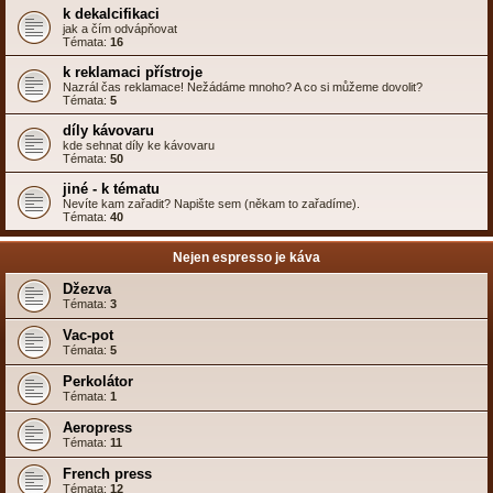
k dekalcifikaci
jak a čím odvápňovat
Témata:
16
k reklamaci přístroje
Nazrál čas reklamace! Nežádáme mnoho? A co si můžeme dovolit?
Témata:
5
díly kávovaru
kde sehnat díly ke kávovaru
Témata:
50
jiné - k tématu
Nevíte kam zařadit? Napište sem (někam to zařadíme).
Témata:
40
Nejen espresso je káva
Džezva
Témata:
3
Vac-pot
Témata:
5
Perkolátor
Témata:
1
Aeropress
Témata:
11
French press
Témata:
12