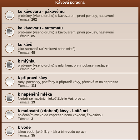
Kávová poradna
ke kávovaru - pákovému
problémy (všeho druhu) s kávovarem, první pokusy, nastavení
Témata:
262
ke kávovaru - automatu
problémy (všeho druhu) s kávovarem, první pokusy, nastavení
Témata:
85
ke kávě
jako surovině (ať zrnkové nebo mleté)
Témata:
48
k mlýnku
problémy (všeho druhu) s mlýnkem, první pokusy, nastavení
Témata:
52
k přípravě kávy
rady, poznatky, postřehy k přípravě kávy, především na espresso
Témata:
111
k napěnění mléka
Nedaří se napěnit mléko? Zde je Váš prostor.
Témata:
19
k malování (zdobení) kávy - Latté art
naléváním mléka do espressa nebo kakaem, čokoládou
Témata:
3
k vodě
jakou vodu, jaké filtry - jak a čím vodu upravit
Témata:
35