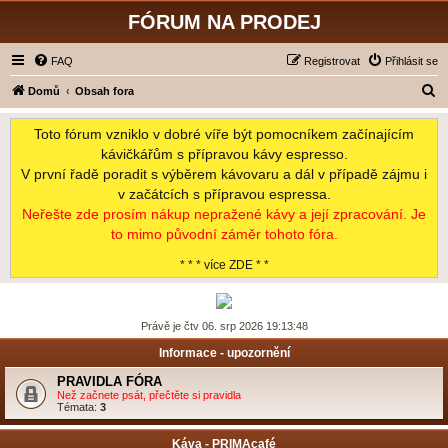
FÓRUM NA PRODEJ
FAQ
Registrovat
Přihlásit se
H
Domů
Obsah fora
l
Toto fórum vzniklo v dobré víře být pomocníkem začínajícím
e
kávičkářům s přípravou kávy espresso.
d
V první řadě poradit s výběrem kávovaru a dál v případě zájmu i
a
v začátcích s přípravou espressa.
t
Neřešte zde prosím nákup nepražené kávy a její zpracování. Je
to mimo původní záměr tohoto fóra.
* * * více ZDE * *
Právě je čtv 06. srp 2026 19:13:48
Informace - upozornění
PRAVIDLA FÓRA
Než začnete psát, přečtěte si pravidla
Témata:
3
Káva - PRIMAcafé