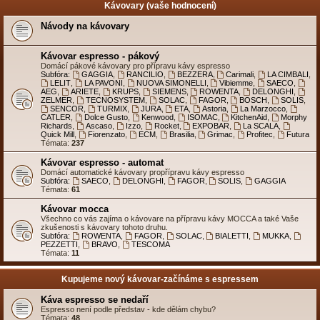
Kávovary (vaše hodnocení)
Návody na kávovary
Kávovar espresso - pákový
Domácí pákové kávovary pro přípravu kávy espresso
Subfóra:
GAGGIA
,
RANCILIO
,
BEZZERA
,
Carimali
,
LA CIMBALI
,
LELIT
,
LA PAVONI
,
NUOVA SIMONELLI
,
Vibiemme
,
SAECO
,
AEG
,
ARIETE
,
KRUPS
,
SIEMENS
,
ROWENTA
,
DELONGHI
,
ZELMER
,
TECNOSYSTEM
,
SOLAC
,
FAGOR
,
BOSCH
,
SOLIS
,
SENCOR
,
TURMIX
,
JURA
,
ETA
,
Astoria
,
La Marzocco
,
CATLER
,
Dolce Gusto
,
Kenwood
,
ISOMAC
,
KitchenAid
,
Morphy
Richards
,
Ascaso
,
Izzo
,
Rocket
,
EXPOBAR
,
La SCALA
,
Quick Mill
,
Fiorenzato
,
ECM
,
Brasilia
,
Grimac
,
Profitec
,
Futura
Témata:
237
Kávovar espresso - automat
Domácí automatické kávovary propřípravu kávy espresso
Subfóra:
SAECO
,
DELONGHI
,
FAGOR
,
SOLIS
,
GAGGIA
Témata:
61
Kávovar mocca
Všechno co vás zajíma o kávovare na přípravu kávy MOCCA a také Vaše
zkušenosti s kávovary tohoto druhu.
Subfóra:
ROWENTA
,
FAGOR
,
SOLAC
,
BIALETTI
,
MUKKA
,
PEZZETTI
,
BRAVO
,
TESCOMA
Témata:
11
Kupujeme nový kávovar-začínáme s espressem
Káva espresso se nedaří
Espresso není podle představ - kde dělám chybu?
Témata:
48