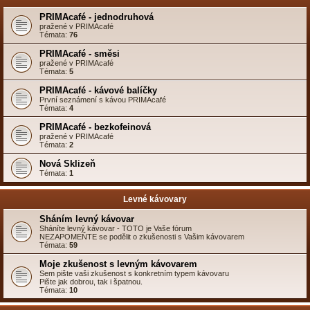
PRIMAcafé - jednodruhová
pražené v PRIMAcafé
Témata:
76
PRIMAcafé - směsi
pražené v PRIMAcafé
Témata:
5
PRIMAcafé - kávové balíčky
První seznámení s kávou PRIMAcafé
Témata:
4
PRIMAcafé - bezkofeinová
pražené v PRIMAcafé
Témata:
2
Nová Sklizeň
Témata:
1
Levné kávovary
Sháním levný kávovar
Sháníte levný kávovar - TOTO je Vaše fórum
NEZAPOMEŇTE se podělit o zkušenosti s Vašim kávovarem
Témata:
59
Moje zkušenost s levným kávovarem
Sem pište vaši zkušenost s konkretním typem kávovaru
Pište jak dobrou, tak i špatnou.
Témata:
10