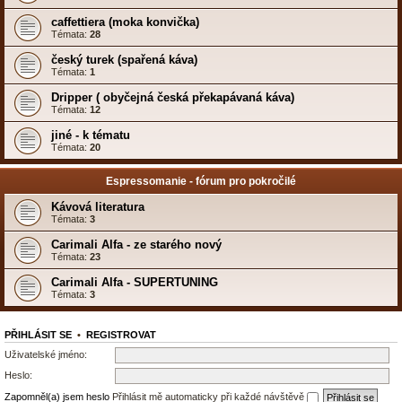
caffettiera (moka konvička)
Témata:
28
český turek (spařená káva)
Témata:
1
Dripper ( obyčejná česká překapávaná káva)
Témata:
12
jiné - k tématu
Témata:
20
Espressomanie - fórum pro pokročilé
Kávová literatura
Témata:
3
Carimali Alfa - ze starého nový
Témata:
23
Carimali Alfa - SUPERTUNING
Témata:
3
PŘIHLÁSIT SE
•
REGISTROVAT
Uživatelské jméno:
Heslo:
Zapomněl(a) jsem heslo
Přihlásit mě automaticky při každé návštěvě