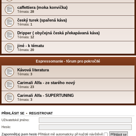
caffettiera (moka konvička)
Témata:
28
český turek (spařená káva)
Témata:
1
Dripper ( obyčejná česká překapávaná káva)
Témata:
12
jiné - k tématu
Témata:
20
Espressomanie - fórum pro pokročilé
Kávová literatura
Témata:
3
Carimali Alfa - ze starého nový
Témata:
23
Carimali Alfa - SUPERTUNING
Témata:
3
PŘIHLÁSIT SE
•
REGISTROVAT
Uživatelské jméno:
Heslo:
Zapomněl(a) jsem heslo
Přihlásit mě automaticky při každé návštěvě