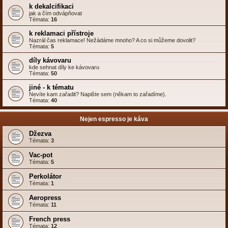
k dekalcifikaci
jak a čím odvápňovat
Témata:
16
k reklamaci přístroje
Nazrál čas reklamace! Nežádáme mnoho? A co si můžeme dovolit?
Témata:
5
díly kávovaru
kde sehnat díly ke kávovaru
Témata:
50
jiné - k tématu
Nevíte kam zařadit? Napište sem (někam to zařadíme).
Témata:
40
Nejen espresso je káva
Džezva
Témata:
3
Vac-pot
Témata:
5
Perkolátor
Témata:
1
Aeropress
Témata:
11
French press
Témata:
12