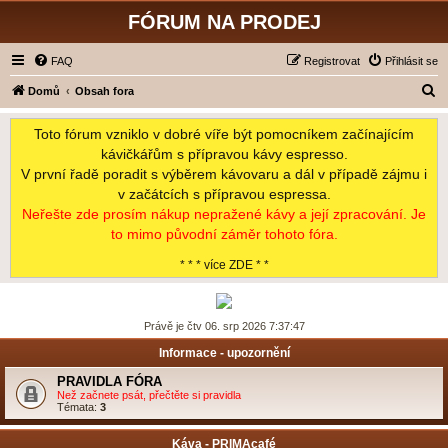
FÓRUM NA PRODEJ
FAQ
Registrovat
Přihlásit se
H
Domů
Obsah fora
l
Toto fórum vzniklo v dobré víře být pomocníkem začínajícím
e
kávičkářům s přípravou kávy espresso.
d
V první řadě poradit s výběrem kávovaru a dál v případě zájmu i
a
v začátcích s přípravou espressa.
t
Neřešte zde prosím nákup nepražené kávy a její zpracování. Je
to mimo původní záměr tohoto fóra.
* * * více ZDE * *
Právě je čtv 06. srp 2026 7:37:47
Informace - upozornění
PRAVIDLA FÓRA
Než začnete psát, přečtěte si pravidla
Témata:
3
Káva - PRIMAcafé