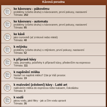
Kávová poradna
ke kávovaru - pákovému
problémy (všeho druhu) s kávovarem, první pokusy, nastavení
Témata:
262
ke kávovaru - automatu
problémy (všeho druhu) s kávovarem, první pokusy, nastavení
Témata:
85
ke kávě
jako surovině (ať zrnkové nebo mleté)
Témata:
48
k mlýnku
problémy (všeho druhu) s mlýnkem, první pokusy, nastavení
Témata:
52
k přípravě kávy
rady, poznatky, postřehy k přípravě kávy, především na espresso
Témata:
111
k napěnění mléka
Nedaří se napěnit mléko? Zde je Váš prostor.
Témata:
19
k malování (zdobení) kávy - Latté art
naléváním mléka do espressa nebo kakaem, čokoládou
Témata:
3
k vodě
jakou vodu, jaké filtry - jak a čím vodu upravit
Témata:
35