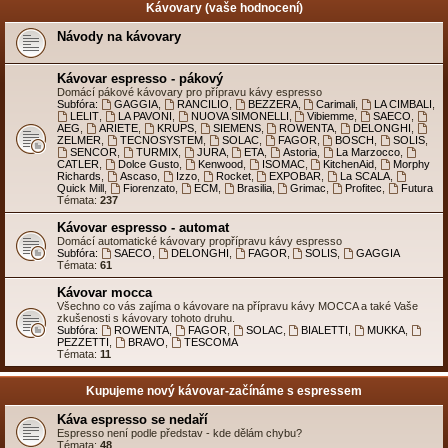
Kávovary (vaše hodnocení)
Návody na kávovary
Kávovar espresso - pákový
Domácí pákové kávovary pro přípravu kávy espresso
Subfóra:
GAGGIA
,
RANCILIO
,
BEZZERA
,
Carimali
,
LA CIMBALI
,
LELIT
,
LA PAVONI
,
NUOVA SIMONELLI
,
Vibiemme
,
SAECO
,
AEG
,
ARIETE
,
KRUPS
,
SIEMENS
,
ROWENTA
,
DELONGHI
,
ZELMER
,
TECNOSYSTEM
,
SOLAC
,
FAGOR
,
BOSCH
,
SOLIS
,
SENCOR
,
TURMIX
,
JURA
,
ETA
,
Astoria
,
La Marzocco
,
CATLER
,
Dolce Gusto
,
Kenwood
,
ISOMAC
,
KitchenAid
,
Morphy
Richards
,
Ascaso
,
Izzo
,
Rocket
,
EXPOBAR
,
La SCALA
,
Quick Mill
,
Fiorenzato
,
ECM
,
Brasilia
,
Grimac
,
Profitec
,
Futura
Témata:
237
Kávovar espresso - automat
Domácí automatické kávovary propřípravu kávy espresso
Subfóra:
SAECO
,
DELONGHI
,
FAGOR
,
SOLIS
,
GAGGIA
Témata:
61
Kávovar mocca
Všechno co vás zajíma o kávovare na přípravu kávy MOCCA a také Vaše
zkušenosti s kávovary tohoto druhu.
Subfóra:
ROWENTA
,
FAGOR
,
SOLAC
,
BIALETTI
,
MUKKA
,
PEZZETTI
,
BRAVO
,
TESCOMA
Témata:
11
Kupujeme nový kávovar-začínáme s espressem
Káva espresso se nedaří
Espresso není podle představ - kde dělám chybu?
Témata:
48