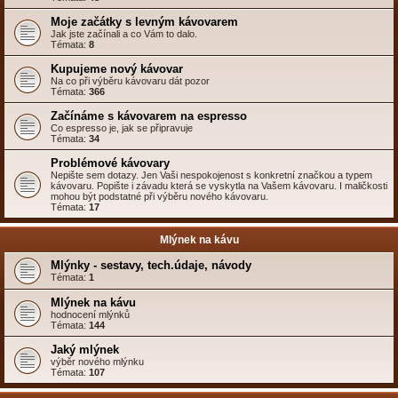
Moje začátky s levným kávovarem
Jak jste začínali a co Vám to dalo.
Témata:
8
Kupujeme nový kávovar
Na co při výběru kávovaru dát pozor
Témata:
366
Začínáme s kávovarem na espresso
Co espresso je, jak se připravuje
Témata:
34
Problémové kávovary
Nepište sem dotazy. Jen Vaši nespokojenost s konkretní značkou a typem
kávovaru. Popište i závadu která se vyskytla na Vašem kávovaru. I maličkosti
mohou být podstatné při výběru nového kávovaru.
Témata:
17
Mlýnek na kávu
Mlýnky - sestavy, tech.údaje, návody
Témata:
1
Mlýnek na kávu
hodnocení mlýnků
Témata:
144
Jaký mlýnek
výběr nového mlýnku
Témata:
107