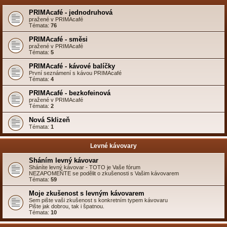
PRIMAcafé - jednodruhová
pražené v PRIMAcafé
Témata:
76
PRIMAcafé - směsi
pražené v PRIMAcafé
Témata:
5
PRIMAcafé - kávové balíčky
První seznámení s kávou PRIMAcafé
Témata:
4
PRIMAcafé - bezkofeinová
pražené v PRIMAcafé
Témata:
2
Nová Sklizeň
Témata:
1
Levné kávovary
Sháním levný kávovar
Sháníte levný kávovar - TOTO je Vaše fórum
NEZAPOMEŇTE se podělit o zkušenosti s Vašim kávovarem
Témata:
59
Moje zkušenost s levným kávovarem
Sem pište vaši zkušenost s konkretním typem kávovaru
Pište jak dobrou, tak i špatnou.
Témata:
10