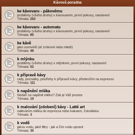
Kávová poradna
ke kávovaru - pákovému
problémy (všeho druhu) s kávovarem, první pokusy, nastavení
Témata:
262
ke kávovaru - automatu
problémy (všeho druhu) s kávovarem, první pokusy, nastavení
Témata:
85
ke kávě
jako surovině (ať zrnkové nebo mleté)
Témata:
48
k mlýnku
problémy (všeho druhu) s mlýnkem, první pokusy, nastavení
Témata:
52
k přípravě kávy
rady, poznatky, postřehy k přípravě kávy, především na espresso
Témata:
111
k napěnění mléka
Nedaří se napěnit mléko? Zde je Váš prostor.
Témata:
19
k malování (zdobení) kávy - Latté art
naléváním mléka do espressa nebo kakaem, čokoládou
Témata:
3
k vodě
jakou vodu, jaké filtry - jak a čím vodu upravit
Témata:
35