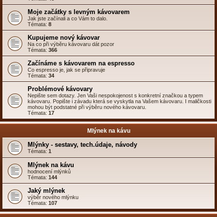
Moje začátky s levným kávovarem
Jak jste začínali a co Vám to dalo.
Témata:
8
Kupujeme nový kávovar
Na co při výběru kávovaru dát pozor
Témata:
366
Začínáme s kávovarem na espresso
Co espresso je, jak se připravuje
Témata:
34
Problémové kávovary
Nepište sem dotazy. Jen Vaši nespokojenost s konkretní značkou a typem
kávovaru. Popište i závadu která se vyskytla na Vašem kávovaru. I maličkosti
mohou být podstatné při výběru nového kávovaru.
Témata:
17
Mlýnek na kávu
Mlýnky - sestavy, tech.údaje, návody
Témata:
1
Mlýnek na kávu
hodnocení mlýnků
Témata:
144
Jaký mlýnek
výběr nového mlýnku
Témata:
107