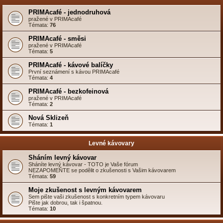
PRIMAcafé - jednodruhová
pražené v PRIMAcafé
Témata:
76
PRIMAcafé - směsi
pražené v PRIMAcafé
Témata:
5
PRIMAcafé - kávové balíčky
První seznámení s kávou PRIMAcafé
Témata:
4
PRIMAcafé - bezkofeinová
pražené v PRIMAcafé
Témata:
2
Nová Sklizeň
Témata:
1
Levné kávovary
Sháním levný kávovar
Sháníte levný kávovar - TOTO je Vaše fórum
NEZAPOMEŇTE se podělit o zkušenosti s Vašim kávovarem
Témata:
59
Moje zkušenost s levným kávovarem
Sem pište vaši zkušenost s konkretním typem kávovaru
Pište jak dobrou, tak i špatnou.
Témata:
10