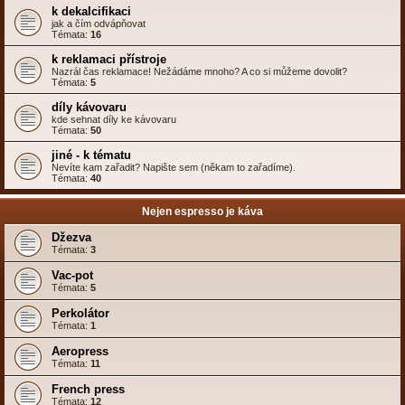
k dekalcifikaci
jak a čím odvápňovat
Témata:
16
k reklamaci přístroje
Nazrál čas reklamace! Nežádáme mnoho? A co si můžeme dovolit?
Témata:
5
díly kávovaru
kde sehnat díly ke kávovaru
Témata:
50
jiné - k tématu
Nevíte kam zařadit? Napište sem (někam to zařadíme).
Témata:
40
Nejen espresso je káva
Džezva
Témata:
3
Vac-pot
Témata:
5
Perkolátor
Témata:
1
Aeropress
Témata:
11
French press
Témata:
12