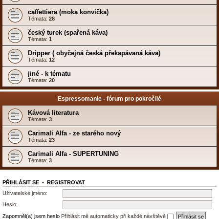
caffettiera (moka konvička)
Témata:
28
český turek (spařená káva)
Témata:
1
Dripper ( obyčejná česká překapávaná káva)
Témata:
12
jiné - k tématu
Témata:
20
Espressomanie - fórum pro pokročilé
Kávová literatura
Témata:
3
Carimali Alfa - ze starého nový
Témata:
23
Carimali Alfa - SUPERTUNING
Témata:
3
PŘIHLÁSIT SE
•
REGISTROVAT
Uživatelské jméno:
Heslo:
Zapomněl(a) jsem heslo
Přihlásit mě automaticky při každé návštěvě