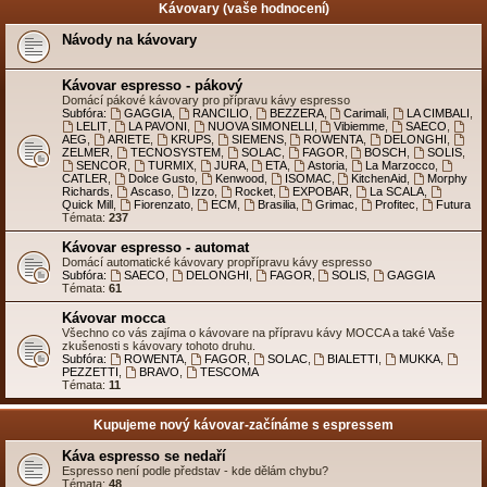
Kávovary (vaše hodnocení)
Návody na kávovary
Kávovar espresso - pákový
Domácí pákové kávovary pro přípravu kávy espresso
Subfóra:
GAGGIA
,
RANCILIO
,
BEZZERA
,
Carimali
,
LA CIMBALI
,
LELIT
,
LA PAVONI
,
NUOVA SIMONELLI
,
Vibiemme
,
SAECO
,
AEG
,
ARIETE
,
KRUPS
,
SIEMENS
,
ROWENTA
,
DELONGHI
,
ZELMER
,
TECNOSYSTEM
,
SOLAC
,
FAGOR
,
BOSCH
,
SOLIS
,
SENCOR
,
TURMIX
,
JURA
,
ETA
,
Astoria
,
La Marzocco
,
CATLER
,
Dolce Gusto
,
Kenwood
,
ISOMAC
,
KitchenAid
,
Morphy
Richards
,
Ascaso
,
Izzo
,
Rocket
,
EXPOBAR
,
La SCALA
,
Quick Mill
,
Fiorenzato
,
ECM
,
Brasilia
,
Grimac
,
Profitec
,
Futura
Témata:
237
Kávovar espresso - automat
Domácí automatické kávovary propřípravu kávy espresso
Subfóra:
SAECO
,
DELONGHI
,
FAGOR
,
SOLIS
,
GAGGIA
Témata:
61
Kávovar mocca
Všechno co vás zajíma o kávovare na přípravu kávy MOCCA a také Vaše
zkušenosti s kávovary tohoto druhu.
Subfóra:
ROWENTA
,
FAGOR
,
SOLAC
,
BIALETTI
,
MUKKA
,
PEZZETTI
,
BRAVO
,
TESCOMA
Témata:
11
Kupujeme nový kávovar-začínáme s espressem
Káva espresso se nedaří
Espresso není podle představ - kde dělám chybu?
Témata:
48