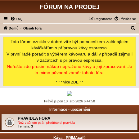
FÓRUM NA PRODEJ
FAQ
Registrovat
Přihlásit se
H
Domů
Obsah fora
l
Toto fórum vzniklo v dobré víře být pomocníkem začínajícím
e
kávičkářům s přípravou kávy espresso.
d
V první řadě poradit s výběrem kávovaru a dál v případě zájmu i
a
v začátcích s přípravou espressa.
t
Neřešte zde prosím nákup nepražené kávy a její zpracování. Je
to mimo původní záměr tohoto fóra.
* * * více ZDE * *
Právě je pon 10. srp 2026 6:44:58
Informace - upozornění
PRAVIDLA FÓRA
Než začnete psát, přečtěte si pravidla
Témata:
3
Káva - PRIMAcafé