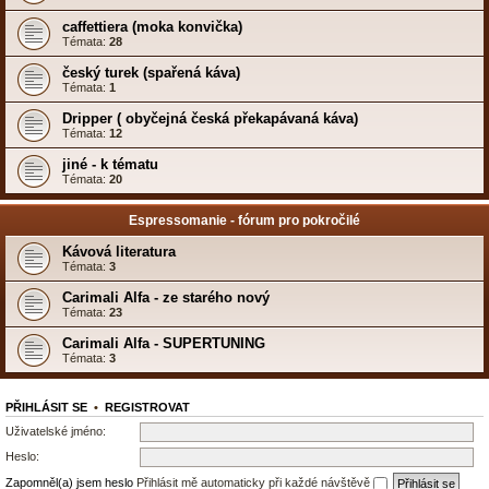
caffettiera (moka konvička)
Témata:
28
český turek (spařená káva)
Témata:
1
Dripper ( obyčejná česká překapávaná káva)
Témata:
12
jiné - k tématu
Témata:
20
Espressomanie - fórum pro pokročilé
Kávová literatura
Témata:
3
Carimali Alfa - ze starého nový
Témata:
23
Carimali Alfa - SUPERTUNING
Témata:
3
PŘIHLÁSIT SE
•
REGISTROVAT
Uživatelské jméno:
Heslo:
Zapomněl(a) jsem heslo
Přihlásit mě automaticky při každé návštěvě