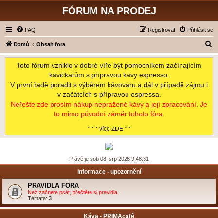
FÓRUM NA PRODEJ
FAQ
Registrovat
Přihlásit se
H
Domů
Obsah fora
l
Toto fórum vzniklo v dobré víře být pomocníkem začínajícím
e
kávičkářům s přípravou kávy espresso.
d
V první řadě poradit s výběrem kávovaru a dál v případě zájmu i
a
v začátcích s přípravou espressa.
t
Neřešte zde prosím nákup nepražené kávy a její zpracování. Je
to mimo původní záměr tohoto fóra.
* * * více ZDE * *
Právě je sob 08. srp 2026 9:48:31
Informace - upozornění
PRAVIDLA FÓRA
Než začnete psát, přečtěte si pravidla
Témata:
3
Káva - PRIMAcafé