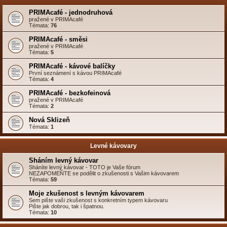
PRIMAcafé - jednodruhová
pražené v PRIMAcafé
Témata:
76
PRIMAcafé - směsi
pražené v PRIMAcafé
Témata:
5
PRIMAcafé - kávové balíčky
První seznámení s kávou PRIMAcafé
Témata:
4
PRIMAcafé - bezkofeinová
pražené v PRIMAcafé
Témata:
2
Nová Sklizeň
Témata:
1
Levné kávovary
Sháním levný kávovar
Sháníte levný kávovar - TOTO je Vaše fórum
NEZAPOMEŇTE se podělit o zkušenosti s Vašim kávovarem
Témata:
59
Moje zkušenost s levným kávovarem
Sem pište vaši zkušenost s konkretním typem kávovaru
Pište jak dobrou, tak i špatnou.
Témata:
10