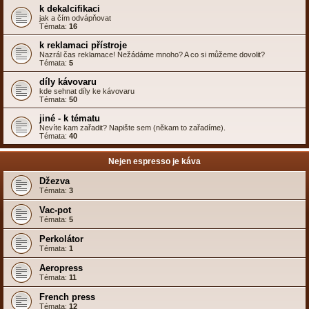
k dekalcifikaci
jak a čím odvápňovat
Témata:
16
k reklamaci přístroje
Nazrál čas reklamace! Nežádáme mnoho? A co si můžeme dovolit?
Témata:
5
díly kávovaru
kde sehnat díly ke kávovaru
Témata:
50
jiné - k tématu
Nevíte kam zařadit? Napište sem (někam to zařadíme).
Témata:
40
Nejen espresso je káva
Džezva
Témata:
3
Vac-pot
Témata:
5
Perkolátor
Témata:
1
Aeropress
Témata:
11
French press
Témata:
12