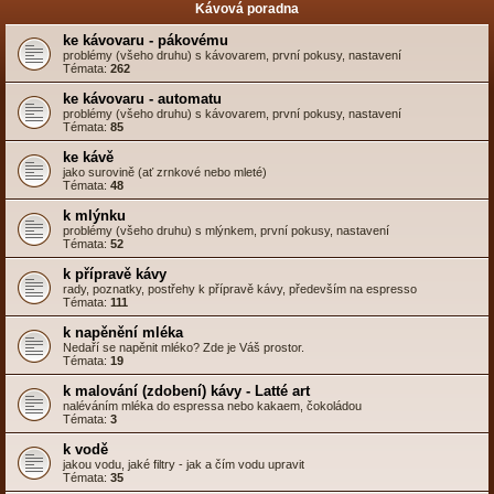
Kávová poradna
ke kávovaru - pákovému
problémy (všeho druhu) s kávovarem, první pokusy, nastavení
Témata:
262
ke kávovaru - automatu
problémy (všeho druhu) s kávovarem, první pokusy, nastavení
Témata:
85
ke kávě
jako surovině (ať zrnkové nebo mleté)
Témata:
48
k mlýnku
problémy (všeho druhu) s mlýnkem, první pokusy, nastavení
Témata:
52
k přípravě kávy
rady, poznatky, postřehy k přípravě kávy, především na espresso
Témata:
111
k napěnění mléka
Nedaří se napěnit mléko? Zde je Váš prostor.
Témata:
19
k malování (zdobení) kávy - Latté art
naléváním mléka do espressa nebo kakaem, čokoládou
Témata:
3
k vodě
jakou vodu, jaké filtry - jak a čím vodu upravit
Témata:
35