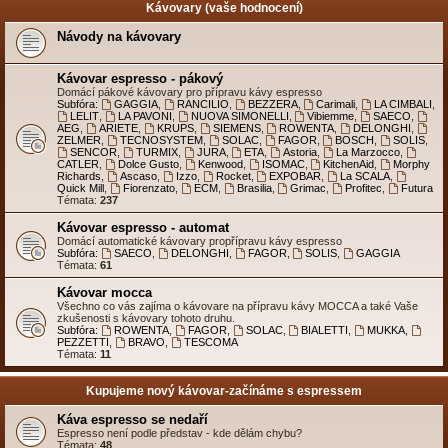
Kávovary (vaše hodnocení)
Návody na kávovary
Kávovar espresso - pákový
Domácí pákové kávovary pro přípravu kávy espresso
Subfóra:
GAGGIA
,
RANCILIO
,
BEZZERA
,
Carimali
,
LA CIMBALI
,
LELIT
,
LA PAVONI
,
NUOVA SIMONELLI
,
Vibiemme
,
SAECO
,
AEG
,
ARIETE
,
KRUPS
,
SIEMENS
,
ROWENTA
,
DELONGHI
,
ZELMER
,
TECNOSYSTEM
,
SOLAC
,
FAGOR
,
BOSCH
,
SOLIS
,
SENCOR
,
TURMIX
,
JURA
,
ETA
,
Astoria
,
La Marzocco
,
CATLER
,
Dolce Gusto
,
Kenwood
,
ISOMAC
,
KitchenAid
,
Morphy
Richards
,
Ascaso
,
Izzo
,
Rocket
,
EXPOBAR
,
La SCALA
,
Quick Mill
,
Fiorenzato
,
ECM
,
Brasilia
,
Grimac
,
Profitec
,
Futura
Témata:
237
Kávovar espresso - automat
Domácí automatické kávovary propřípravu kávy espresso
Subfóra:
SAECO
,
DELONGHI
,
FAGOR
,
SOLIS
,
GAGGIA
Témata:
61
Kávovar mocca
Všechno co vás zajíma o kávovare na přípravu kávy MOCCA a také Vaše
zkušenosti s kávovary tohoto druhu.
Subfóra:
ROWENTA
,
FAGOR
,
SOLAC
,
BIALETTI
,
MUKKA
,
PEZZETTI
,
BRAVO
,
TESCOMA
Témata:
11
Kupujeme nový kávovar-začínáme s espressem
Káva espresso se nedaří
Espresso není podle představ - kde dělám chybu?
Témata:
48