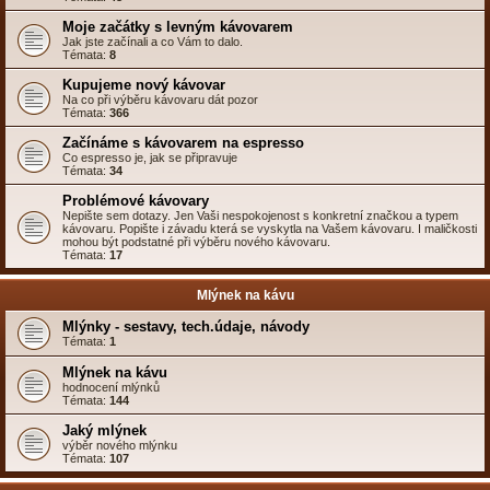
Moje začátky s levným kávovarem
Jak jste začínali a co Vám to dalo.
Témata:
8
Kupujeme nový kávovar
Na co při výběru kávovaru dát pozor
Témata:
366
Začínáme s kávovarem na espresso
Co espresso je, jak se připravuje
Témata:
34
Problémové kávovary
Nepište sem dotazy. Jen Vaši nespokojenost s konkretní značkou a typem
kávovaru. Popište i závadu která se vyskytla na Vašem kávovaru. I maličkosti
mohou být podstatné při výběru nového kávovaru.
Témata:
17
Mlýnek na kávu
Mlýnky - sestavy, tech.údaje, návody
Témata:
1
Mlýnek na kávu
hodnocení mlýnků
Témata:
144
Jaký mlýnek
výběr nového mlýnku
Témata:
107