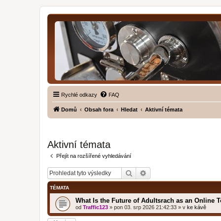
Rychlé odkazy
FAQ
Domů
Obsah fora
Hledat
Aktivní témata
Aktivní témata
Přejít na rozšířené vyhledávání
Hledat
Pokročilé hledání
TÉMATA
What Is the Future of Adultsrach as an Online 
od
Traffic123
»
pon 03. srp 2026 21:42:33
» v
ke kávě