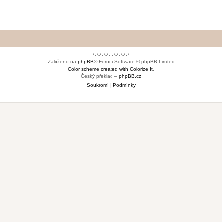
*-*-*-*-*-*-*-*-*-*-*
Založeno na
phpBB
® Forum Software © phpBB Limited
Color scheme created with Colorize It
.
Český překlad –
phpBB.cz
Soukromí
|
Podmínky