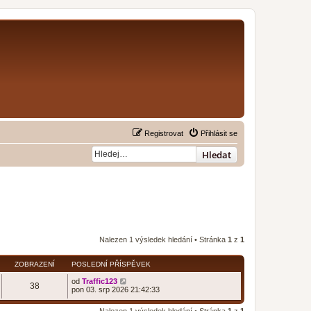
Registrovat
Přihlásit se
Hledat
Nalezen 1 výsledek hledání • Stránka
1
z
1
ZOBRAZENÍ
POSLEDNÍ PŘÍSPĚVEK
od
Traffic123
38
pon 03. srp 2026 21:42:33