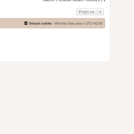
Nalezen 1 výsledek hledání • Stránka
1
z
1
Přejít na
Smazat cookies
Všechny časy jsou v
UTC+02:00