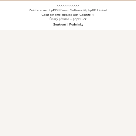
*-*-*-*-*-*-*-*-*-*-*
Založeno na
phpBB
® Forum Software © phpBB Limited
Color scheme created with Colorize It
.
Český překlad –
phpBB.cz
Soukromí
|
Podmínky