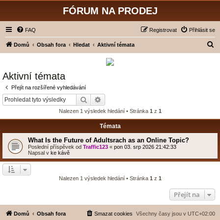
FÓRUM NA PRODEJ
FAQ
Registrovat
Přihlásit se
H
Domů
Obsah fora
Hledat
Aktivní témata
l
e
Aktivní témata
d
Přejít na rozšířené vyhledávání
a
Hledat
Pokročilé hledání
t
Nalezen 1 výsledek hledání • Stránka
1
z
1
Témata
What Is the Future of Adultsrach as an Online Topic?
Poslední příspěvek od
Traffic123
«
pon 03. srp 2026 21:42:33
Napsal v
ke kávě
Nalezen 1 výsledek hledání • Stránka
1
z
1
Přejít na
Domů
Obsah fora
Smazat cookies
Všechny časy jsou v
UTC+02:00