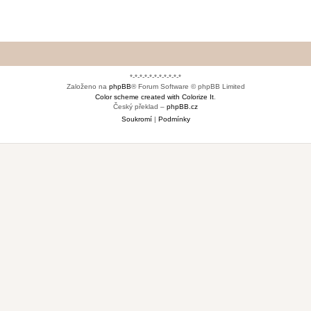
*-*-*-*-*-*-*-*-*-*-*
Založeno na
phpBB
® Forum Software © phpBB Limited
Color scheme created with Colorize It
.
Český překlad –
phpBB.cz
Soukromí
|
Podmínky