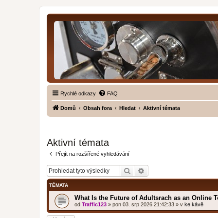
Rychlé odkazy
FAQ
Domů
Obsah fora
Hledat
Aktivní témata
Aktivní témata
Přejít na rozšířené vyhledávání
Hledat
Pokročilé hledání
TÉMATA
What Is the Future of Adultsrach as an Online 
od
Traffic123
»
pon 03. srp 2026 21:42:33
» v
ke kávě