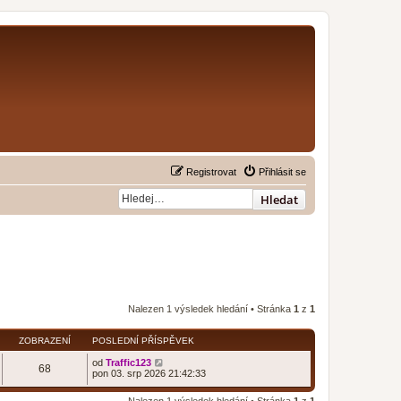
Registrovat
Přihlásit se
Hledat
Nalezen 1 výsledek hledání • Stránka
1
z
1
ZOBRAZENÍ
POSLEDNÍ PŘÍSPĚVEK
od
Traffic123
68
pon 03. srp 2026 21:42:33