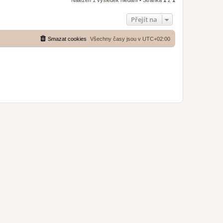
Nalezen 1 výsledek hledání • Stránka
1
z
1
Přejít na
Smazat cookies
Všechny časy jsou v
UTC+02:00