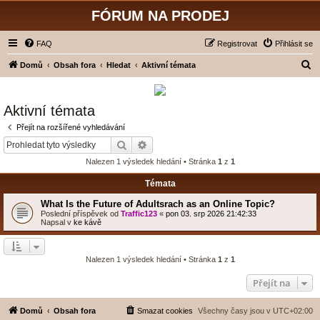
FÓRUM NA PRODEJ
FAQ
Registrovat
Přihlásit se
H
Domů
Obsah fora
Hledat
Aktivní témata
l
e
Aktivní témata
d
Přejít na rozšířené vyhledávání
a
Hledat
Pokročilé hledání
t
Nalezen 1 výsledek hledání • Stránka
1
z
1
Témata
What Is the Future of Adultsrach as an Online Topic?
Poslední příspěvek od
Traffic123
«
pon 03. srp 2026 21:42:33
Napsal v
ke kávě
Nalezen 1 výsledek hledání • Stránka
1
z
1
Přejít na
Domů
Obsah fora
Smazat cookies
Všechny časy jsou v
UTC+02:00