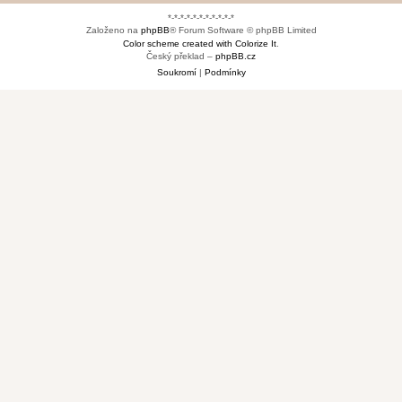
*-*-*-*-*-*-*-*-*-*-*
Založeno na
phpBB
® Forum Software © phpBB Limited
Color scheme created with Colorize It
.
Český překlad –
phpBB.cz
Soukromí
|
Podmínky