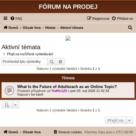
FÓRUM NA PRODEJ
FAQ
Registrovat
Přihlásit se
H
Domů
Obsah fora
Hledat
Aktivní témata
l
e
Aktivní témata
d
Přejít na rozšířené vyhledávání
a
Hledat
Pokročilé hledání
t
Nalezen 1 výsledek hledání • Stránka
1
z
1
Témata
What Is the Future of Adultsrach as an Online Topic?
Poslední příspěvek od
Traffic123
«
pon 03. srp 2026 21:42:33
Napsal v
ke kávě
Nalezen 1 výsledek hledání • Stránka
1
z
1
Přejít na
Domů
Obsah fora
Smazat cookies
Všechny časy jsou v
UTC+02:00