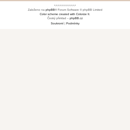
*-*-*-*-*-*-*-*-*-*-*
Založeno na
phpBB
® Forum Software © phpBB Limited
Color scheme created with Colorize It
.
Český překlad –
phpBB.cz
Soukromí
|
Podmínky