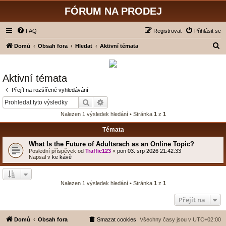
FÓRUM NA PRODEJ
FAQ
Registrovat
Přihlásit se
H
Domů
Obsah fora
Hledat
Aktivní témata
l
e
Aktivní témata
d
Přejít na rozšířené vyhledávání
a
Hledat
Pokročilé hledání
t
Nalezen 1 výsledek hledání • Stránka
1
z
1
Témata
What Is the Future of Adultsrach as an Online Topic?
Poslední příspěvek od
Traffic123
«
pon 03. srp 2026 21:42:33
Napsal v
ke kávě
Nalezen 1 výsledek hledání • Stránka
1
z
1
Přejít na
Domů
Obsah fora
Smazat cookies
Všechny časy jsou v
UTC+02:00