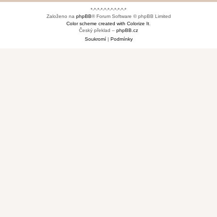
*-*-*-*-*-*-*-*-*-*-*
Založeno na
phpBB
® Forum Software © phpBB Limited
Color scheme created with Colorize It
.
Český překlad –
phpBB.cz
Soukromí
|
Podmínky