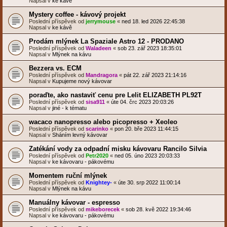
Napsal v
ke kávě
Mystery coffee - kávový projekt
Poslední příspěvek od
jerrymouse
«
ned 18. led 2026 22:45:38
Napsal v
ke kávě
Prodám mlýnek La Spaziale Astro 12 - PRODANO
Poslední příspěvek od
Waladeen
«
sob 23. zář 2023 18:35:01
Napsal v
Mlýnek na kávu
Bezzera vs. ECM
Poslední příspěvek od
Mandragora
«
pát 22. zář 2023 21:14:16
Napsal v
Kupujeme nový kávovar
poraďte, ako nastaviť cenu pre Lelit ELIZABETH PL92T
Poslední příspěvek od
sisa911
«
úte 04. črc 2023 20:03:26
Napsal v
jiné - k tématu
wacaco nanopresso alebo picopresso + Xeoleo
Poslední příspěvek od
scarinko
«
pon 20. bře 2023 11:44:15
Napsal v
Sháním levný kávovar
Zatékání vody za odpadní misku kávovaru Rancilo Silvia
Poslední příspěvek od
Petr2020
«
ned 05. úno 2023 20:03:33
Napsal v
ke kávovaru - pákovému
Momentem ruční mlýnek
Poslední příspěvek od
Knightey-
«
úte 30. srp 2022 11:00:14
Napsal v
Mlýnek na kávu
Manuálny kávovar - espresso
Poslední příspěvek od
mikeborecek
«
sob 28. kvě 2022 19:34:46
Napsal v
ke kávovaru - pákovému