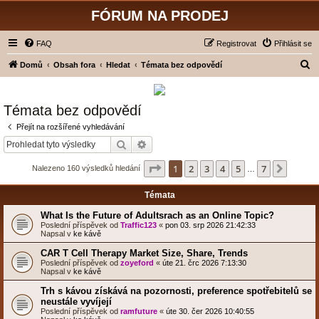
FÓRUM NA PRODEJ
FAQ
Registrovat
Přihlásit se
H
Domů
Obsah fora
Hledat
Témata bez odpovědí
l
e
Témata bez odpovědí
d
Přejít na rozšířené vyhledávání
a
Hledat
Pokročilé hledání
t
Stránka
1
z
7
1
2
3
4
5
7
Další
Nalezeno 160 výsledků hledání
…
Témata
What Is the Future of Adultsrach as an Online Topic?
Poslední příspěvek od
Traffic123
«
pon 03. srp 2026 21:42:33
Napsal v
ke kávě
CAR T Cell Therapy Market Size, Share, Trends
Poslední příspěvek od
zoyeford
«
úte 21. črc 2026 7:13:30
Napsal v
ke kávě
Trh s kávou získává na pozornosti, preference spotřebitelů se
neustále vyvíjejí
Poslední příspěvek od
ramfuture
«
úte 30. čer 2026 10:40:55