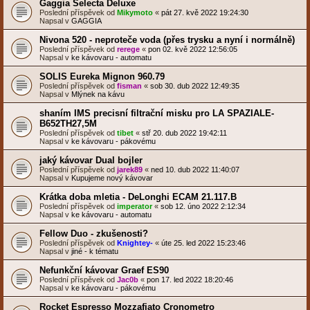
Gaggia Selecta Deluxe
Poslední příspěvek od
Mikymoto
«
pát 27. kvě 2022 19:24:30
Napsal v
GAGGIA
Nivona 520 - neproteče voda (přes trysku a nyní i normálně)
Poslední příspěvek od
rerege
«
pon 02. kvě 2022 12:56:05
Napsal v
ke kávovaru - automatu
SOLIS Eureka Mignon 960.79
Poslední příspěvek od
fisman
«
sob 30. dub 2022 12:49:35
Napsal v
Mlýnek na kávu
shaním IMS precisní filtrační misku pro LA SPAZIALE-
B652TH27,5M
Poslední příspěvek od
tibet
«
stř 20. dub 2022 19:42:11
Napsal v
ke kávovaru - pákovému
jaký kávovar Dual bojler
Poslední příspěvek od
jarek89
«
ned 10. dub 2022 11:40:07
Napsal v
Kupujeme nový kávovar
Krátka doba mletia - DeLonghi ECAM 21.117.B
Poslední příspěvek od
imperator
«
sob 12. úno 2022 2:12:34
Napsal v
ke kávovaru - automatu
Fellow Duo - zkušenosti?
Poslední příspěvek od
Knightey-
«
úte 25. led 2022 15:23:46
Napsal v
jiné - k tématu
Nefunkční kávovar Graef ES90
Poslední příspěvek od
Jac0b
«
pon 17. led 2022 18:20:46
Napsal v
ke kávovaru - pákovému
Rocket Espresso Mozzafiato Cronometro