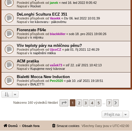
Poslední příspěvek od
janek
«
ned 16. led 2022 8:05:42
Napsal v
Rocket
DeLonghi Scultura ECZ 351
Poslední příspěvek od
Vasekk
«
čtv 06. led 2022 10:01:39
Napsal v
ke kávovaru - pákovému
Fiorenzato F64e
Poslední příspěvek od
blackkiller
«
sob 18. pro 2021 19:00:26
Napsal v
k mlýnku
Vliv teploty páry na mléčnou pěnu?
Poslední příspěvek od
UjcoCZ
«
pát 01. říj 2021 12:46:29
Napsal v
k napěnění mléka
ACM pratika
Poslední příspěvek od
vašek73
«
stř 22. zář 2021 10:42:13
Napsal v
Kupujeme nový kávovar
Bialetti Mocca New Induction
Poslední příspěvek od
Petr2020
«
pát 10. zář 2021 19:18:51
Napsal v
BIALETTI
Stránka
1
z
7
1
2
3
4
5
7
Další
Nalezeno 160 výsledků hledání
…
Přejít na
Domů
Obsah fora
Smazat cookies
Všechny časy jsou v
UTC+02:00