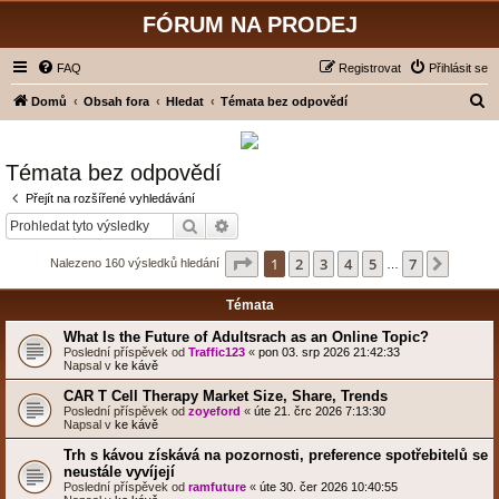
FÓRUM NA PRODEJ
FAQ
Registrovat
Přihlásit se
H
Domů
Obsah fora
Hledat
Témata bez odpovědí
l
e
Témata bez odpovědí
d
Přejít na rozšířené vyhledávání
a
Hledat
Pokročilé hledání
t
Stránka
1
z
7
1
2
3
4
5
7
Další
Nalezeno 160 výsledků hledání
…
Témata
What Is the Future of Adultsrach as an Online Topic?
Poslední příspěvek od
Traffic123
«
pon 03. srp 2026 21:42:33
Napsal v
ke kávě
CAR T Cell Therapy Market Size, Share, Trends
Poslední příspěvek od
zoyeford
«
úte 21. črc 2026 7:13:30
Napsal v
ke kávě
Trh s kávou získává na pozornosti, preference spotřebitelů se
neustále vyvíjejí
Poslední příspěvek od
ramfuture
«
úte 30. čer 2026 10:40:55