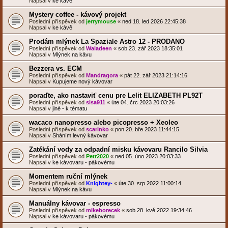
Napsal v
ke kávě
Mystery coffee - kávový projekt
Poslední příspěvek od
jerrymouse
«
ned 18. led 2026 22:45:38
Napsal v
ke kávě
Prodám mlýnek La Spaziale Astro 12 - PRODANO
Poslední příspěvek od
Waladeen
«
sob 23. zář 2023 18:35:01
Napsal v
Mlýnek na kávu
Bezzera vs. ECM
Poslední příspěvek od
Mandragora
«
pát 22. zář 2023 21:14:16
Napsal v
Kupujeme nový kávovar
poraďte, ako nastaviť cenu pre Lelit ELIZABETH PL92T
Poslední příspěvek od
sisa911
«
úte 04. črc 2023 20:03:26
Napsal v
jiné - k tématu
wacaco nanopresso alebo picopresso + Xeoleo
Poslední příspěvek od
scarinko
«
pon 20. bře 2023 11:44:15
Napsal v
Sháním levný kávovar
Zatékání vody za odpadní misku kávovaru Rancilo Silvia
Poslední příspěvek od
Petr2020
«
ned 05. úno 2023 20:03:33
Napsal v
ke kávovaru - pákovému
Momentem ruční mlýnek
Poslední příspěvek od
Knightey-
«
úte 30. srp 2022 11:00:14
Napsal v
Mlýnek na kávu
Manuálny kávovar - espresso
Poslední příspěvek od
mikeborecek
«
sob 28. kvě 2022 19:34:46
Napsal v
ke kávovaru - pákovému