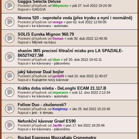
Gaggia Selecta Deluxe
Poslední příspěvek od
Mikymoto
«
pát 27. kvě 2022 19:24:30
Napsal v
GAGGIA
Nivona 520 - neproteče voda (přes trysku a nyní i normálně)
Poslední příspěvek od
rerege
«
pon 02. kvě 2022 12:56:05
Napsal v
ke kávovaru - automatu
SOLIS Eureka Mignon 960.79
Poslední příspěvek od
fisman
«
sob 30. dub 2022 12:49:35
Napsal v
Mlýnek na kávu
shaním IMS precisní filtrační misku pro LA SPAZIALE-
B652TH27,5M
Poslední příspěvek od
tibet
«
stř 20. dub 2022 19:42:11
Napsal v
ke kávovaru - pákovému
jaký kávovar Dual bojler
Poslední příspěvek od
jarek89
«
ned 10. dub 2022 11:40:07
Napsal v
Kupujeme nový kávovar
Krátka doba mletia - DeLonghi ECAM 21.117.B
Poslední příspěvek od
imperator
«
sob 12. úno 2022 2:12:34
Napsal v
ke kávovaru - automatu
Fellow Duo - zkušenosti?
Poslední příspěvek od
Knightey-
«
úte 25. led 2022 15:23:46
Napsal v
jiné - k tématu
Nefunkční kávovar Graef ES90
Poslední příspěvek od
Jac0b
«
pon 17. led 2022 18:20:46
Napsal v
ke kávovaru - pákovému
Rocket Espresso Mozzafiato Cronometro