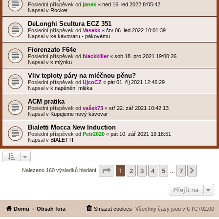
Poslední příspěvek od
janek
«
ned 16. led 2022 8:05:42
Napsal v
Rocket
DeLonghi Scultura ECZ 351
Poslední příspěvek od
Vasekk
«
čtv 06. led 2022 10:01:39
Napsal v
ke kávovaru - pákovému
Fiorenzato F64e
Poslední příspěvek od
blackkiller
«
sob 18. pro 2021 19:00:26
Napsal v
k mlýnku
Vliv teploty páry na mléčnou pěnu?
Poslední příspěvek od
UjcoCZ
«
pát 01. říj 2021 12:46:29
Napsal v
k napěnění mléka
ACM pratika
Poslední příspěvek od
vašek73
«
stř 22. zář 2021 10:42:13
Napsal v
Kupujeme nový kávovar
Bialetti Mocca New Induction
Poslední příspěvek od
Petr2020
«
pát 10. zář 2021 19:18:51
Napsal v
BIALETTI
Stránka
1
z
7
1
2
3
4
5
7
Další
Nalezeno 160 výsledků hledání
…
Přejít na
Domů
Obsah fora
Smazat cookies
Všechny časy jsou v
UTC+02:00