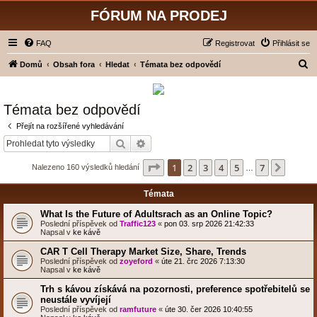
FÓRUM NA PRODEJ
FAQ
Registrovat
Přihlásit se
H
Domů
Obsah fora
Hledat
Témata bez odpovědí
l
e
Témata bez odpovědí
d
Přejít na rozšířené vyhledávání
a
Hledat
Pokročilé hledání
t
Stránka
1
z
7
1
2
3
4
5
7
Další
Nalezeno 160 výsledků hledání
…
Témata
What Is the Future of Adultsrach as an Online Topic?
Poslední příspěvek od
Traffic123
«
pon 03. srp 2026 21:42:33
Napsal v
ke kávě
CAR T Cell Therapy Market Size, Share, Trends
Poslední příspěvek od
zoyeford
«
úte 21. črc 2026 7:13:30
Napsal v
ke kávě
Trh s kávou získává na pozornosti, preference spotřebitelů se
neustále vyvíjejí
Poslední příspěvek od
ramfuture
«
úte 30. čer 2026 10:40:55