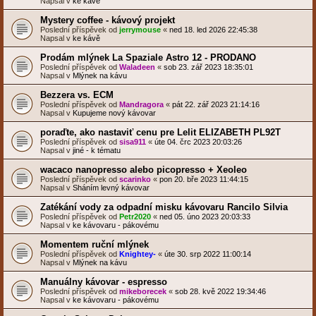
Napsal v
ke kávě
Mystery coffee - kávový projekt
Poslední příspěvek od
jerrymouse
«
ned 18. led 2026 22:45:38
Napsal v
ke kávě
Prodám mlýnek La Spaziale Astro 12 - PRODANO
Poslední příspěvek od
Waladeen
«
sob 23. zář 2023 18:35:01
Napsal v
Mlýnek na kávu
Bezzera vs. ECM
Poslední příspěvek od
Mandragora
«
pát 22. zář 2023 21:14:16
Napsal v
Kupujeme nový kávovar
poraďte, ako nastaviť cenu pre Lelit ELIZABETH PL92T
Poslední příspěvek od
sisa911
«
úte 04. črc 2023 20:03:26
Napsal v
jiné - k tématu
wacaco nanopresso alebo picopresso + Xeoleo
Poslední příspěvek od
scarinko
«
pon 20. bře 2023 11:44:15
Napsal v
Sháním levný kávovar
Zatékání vody za odpadní misku kávovaru Rancilo Silvia
Poslední příspěvek od
Petr2020
«
ned 05. úno 2023 20:03:33
Napsal v
ke kávovaru - pákovému
Momentem ruční mlýnek
Poslední příspěvek od
Knightey-
«
úte 30. srp 2022 11:00:14
Napsal v
Mlýnek na kávu
Manuálny kávovar - espresso
Poslední příspěvek od
mikeborecek
«
sob 28. kvě 2022 19:34:46
Napsal v
ke kávovaru - pákovému