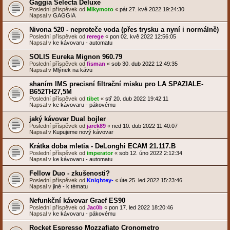
Gaggia Selecta Deluxe
Poslední příspěvek od
Mikymoto
«
pát 27. kvě 2022 19:24:30
Napsal v
GAGGIA
Nivona 520 - neproteče voda (přes trysku a nyní i normálně)
Poslední příspěvek od
rerege
«
pon 02. kvě 2022 12:56:05
Napsal v
ke kávovaru - automatu
SOLIS Eureka Mignon 960.79
Poslední příspěvek od
fisman
«
sob 30. dub 2022 12:49:35
Napsal v
Mlýnek na kávu
shaním IMS precisní filtrační misku pro LA SPAZIALE-
B652TH27,5M
Poslední příspěvek od
tibet
«
stř 20. dub 2022 19:42:11
Napsal v
ke kávovaru - pákovému
jaký kávovar Dual bojler
Poslední příspěvek od
jarek89
«
ned 10. dub 2022 11:40:07
Napsal v
Kupujeme nový kávovar
Krátka doba mletia - DeLonghi ECAM 21.117.B
Poslední příspěvek od
imperator
«
sob 12. úno 2022 2:12:34
Napsal v
ke kávovaru - automatu
Fellow Duo - zkušenosti?
Poslední příspěvek od
Knightey-
«
úte 25. led 2022 15:23:46
Napsal v
jiné - k tématu
Nefunkční kávovar Graef ES90
Poslední příspěvek od
Jac0b
«
pon 17. led 2022 18:20:46
Napsal v
ke kávovaru - pákovému
Rocket Espresso Mozzafiato Cronometro