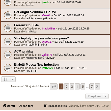
Poslední příspěvek od
janek
«
ned 16. led 2022 8:05:42
Napsal v
Rocket
DeLonghi Scultura ECZ 351
Poslední příspěvek od
Vasekk
«
čtv 06. led 2022 10:01:39
Napsal v
ke kávovaru - pákovému
Fiorenzato F64e
Poslední příspěvek od
blackkiller
«
sob 18. pro 2021 19:00:26
Napsal v
k mlýnku
Vliv teploty páry na mléčnou pěnu?
Poslední příspěvek od
UjcoCZ
«
pát 01. říj 2021 12:46:29
Napsal v
k napěnění mléka
ACM pratika
Poslední příspěvek od
vašek73
«
stř 22. zář 2021 10:42:13
Napsal v
Kupujeme nový kávovar
Bialetti Mocca New Induction
Poslední příspěvek od
Petr2020
«
pát 10. zář 2021 19:18:51
Napsal v
BIALETTI
Stránka
1
z
7
1
2
3
4
5
7
Další
Nalezeno 160 výsledků hledání
…
Přejít na
Domů
Obsah fora
Smazat cookies
Všechny časy jsou v
UTC+02:00