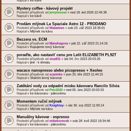
Napsal v
ke kávě
Mystery coffee - kávový projekt
Poslední příspěvek od
jerrymouse
«
ned 18. led 2026 22:45:38
Napsal v
ke kávě
Prodám mlýnek La Spaziale Astro 12 - PRODANO
Poslední příspěvek od
Waladeen
«
sob 23. zář 2023 18:35:01
Napsal v
Mlýnek na kávu
Bezzera vs. ECM
Poslední příspěvek od
Mandragora
«
pát 22. zář 2023 21:14:16
Napsal v
Kupujeme nový kávovar
poraďte, ako nastaviť cenu pre Lelit ELIZABETH PL92T
Poslední příspěvek od
sisa911
«
úte 04. črc 2023 20:03:26
Napsal v
jiné - k tématu
wacaco nanopresso alebo picopresso + Xeoleo
Poslední příspěvek od
scarinko
«
pon 20. bře 2023 11:44:15
Napsal v
Sháním levný kávovar
Zatékání vody za odpadní misku kávovaru Rancilo Silvia
Poslední příspěvek od
Petr2020
«
ned 05. úno 2023 20:03:33
Napsal v
ke kávovaru - pákovému
Momentem ruční mlýnek
Poslední příspěvek od
Knightey-
«
úte 30. srp 2022 11:00:14
Napsal v
Mlýnek na kávu
Manuálny kávovar - espresso
Poslední příspěvek od
mikeborecek
«
sob 28. kvě 2022 19:34:46
Napsal v
ke kávovaru - pákovému