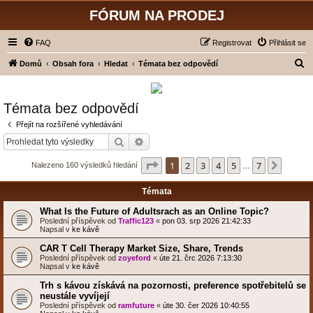
FÓRUM NA PRODEJ
FAQ
Registrovat
Přihlásit se
H
Domů
Obsah fora
Hledat
Témata bez odpovědí
l
e
Témata bez odpovědí
d
Přejít na rozšířené vyhledávání
a
Hledat
Pokročilé hledání
t
Stránka
1
z
7
1
2
3
4
5
7
Další
Nalezeno 160 výsledků hledání
…
Témata
What Is the Future of Adultsrach as an Online Topic?
Poslední příspěvek od
Traffic123
«
pon 03. srp 2026 21:42:33
Napsal v
ke kávě
CAR T Cell Therapy Market Size, Share, Trends
Poslední příspěvek od
zoyeford
«
úte 21. črc 2026 7:13:30
Napsal v
ke kávě
Trh s kávou získává na pozornosti, preference spotřebitelů se
neustále vyvíjejí
Poslední příspěvek od
ramfuture
«
úte 30. čer 2026 10:40:55