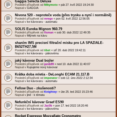
Gaggia Selecta Deluxe
Poslední příspěvek od
Mikymoto
«
pát 27. kvě 2022 19:24:30
Napsal v
GAGGIA
Nivona 520 - neproteče voda (přes trysku a nyní i normálně)
Poslední příspěvek od
rerege
«
pon 02. kvě 2022 12:56:05
Napsal v
ke kávovaru - automatu
SOLIS Eureka Mignon 960.79
Poslední příspěvek od
fisman
«
sob 30. dub 2022 12:49:35
Napsal v
Mlýnek na kávu
shaním IMS precisní filtrační misku pro LA SPAZIALE-
B652TH27,5M
Poslední příspěvek od
tibet
«
stř 20. dub 2022 19:42:11
Napsal v
ke kávovaru - pákovému
jaký kávovar Dual bojler
Poslední příspěvek od
jarek89
«
ned 10. dub 2022 11:40:07
Napsal v
Kupujeme nový kávovar
Krátka doba mletia - DeLonghi ECAM 21.117.B
Poslední příspěvek od
imperator
«
sob 12. úno 2022 2:12:34
Napsal v
ke kávovaru - automatu
Fellow Duo - zkušenosti?
Poslední příspěvek od
Knightey-
«
úte 25. led 2022 15:23:46
Napsal v
jiné - k tématu
Nefunkční kávovar Graef ES90
Poslední příspěvek od
Jac0b
«
pon 17. led 2022 18:20:46
Napsal v
ke kávovaru - pákovému
Rocket Espresso Mozzafiato Cronometro