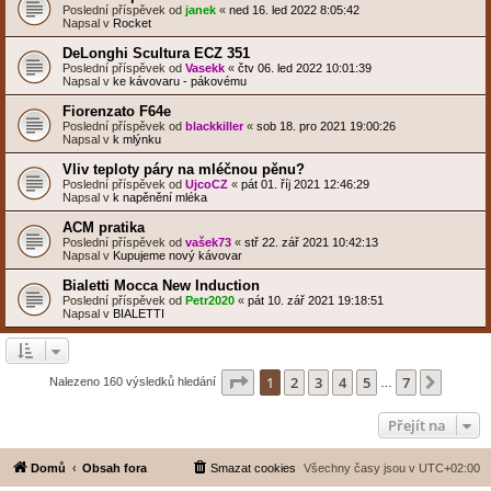
Poslední příspěvek od
janek
«
ned 16. led 2022 8:05:42
Napsal v
Rocket
DeLonghi Scultura ECZ 351
Poslední příspěvek od
Vasekk
«
čtv 06. led 2022 10:01:39
Napsal v
ke kávovaru - pákovému
Fiorenzato F64e
Poslední příspěvek od
blackkiller
«
sob 18. pro 2021 19:00:26
Napsal v
k mlýnku
Vliv teploty páry na mléčnou pěnu?
Poslední příspěvek od
UjcoCZ
«
pát 01. říj 2021 12:46:29
Napsal v
k napěnění mléka
ACM pratika
Poslední příspěvek od
vašek73
«
stř 22. zář 2021 10:42:13
Napsal v
Kupujeme nový kávovar
Bialetti Mocca New Induction
Poslední příspěvek od
Petr2020
«
pát 10. zář 2021 19:18:51
Napsal v
BIALETTI
Stránka
1
z
7
1
2
3
4
5
7
Další
Nalezeno 160 výsledků hledání
…
Přejít na
Domů
Obsah fora
Smazat cookies
Všechny časy jsou v
UTC+02:00