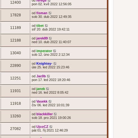
od
rerege
12400
pon 02. kvě 2022 12:56:05
od
fisman
17828
sob 30. dub 2022 12:49:35
od
tibet
11189
stř 20. dub 2022 19:42:11
od
jarek89
12188
ned 10. dub 2022 11:40:07
od
imperator
13040
sob 12. úno 2022 2:12:34
od
Knightey-
22890
úte 25. led 2022 15:23:46
od
Jac0b
12251
pon 17. led 2022 18:20:46
od
janek
11931
ned 16. led 2022 8:05:42
od
Vasekk
11918
čtv 06. led 2022 10:01:39
od
blackkiller
13260
sob 18. pro 2021 19:00:26
od
UjcoCZ
27082
pát 01. říj 2021 12:46:29