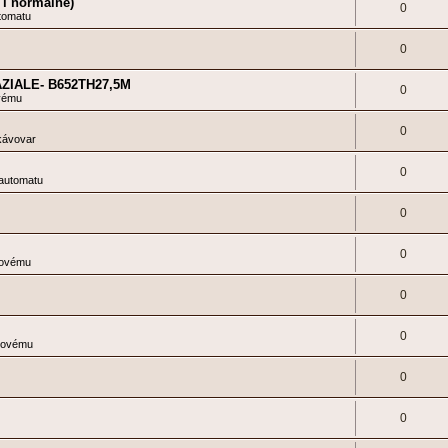
 i normálně)
0
tomatu
0
PAZIALE- B652TH27,5M
0
vému
0
kávovar
0
 automatu
0
0
kovému
0
0
kovému
0
0