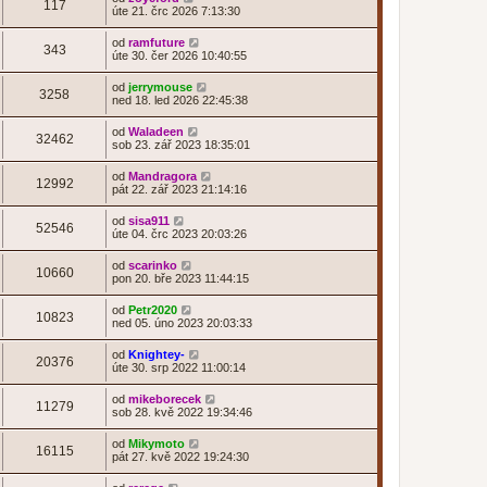
117
úte 21. črc 2026 7:13:30
od
ramfuture
343
úte 30. čer 2026 10:40:55
od
jerrymouse
3258
ned 18. led 2026 22:45:38
od
Waladeen
32462
sob 23. zář 2023 18:35:01
od
Mandragora
12992
pát 22. zář 2023 21:14:16
od
sisa911
52546
úte 04. črc 2023 20:03:26
od
scarinko
10660
pon 20. bře 2023 11:44:15
od
Petr2020
10823
ned 05. úno 2023 20:03:33
od
Knightey-
20376
úte 30. srp 2022 11:00:14
od
mikeborecek
11279
sob 28. kvě 2022 19:34:46
od
Mikymoto
16115
pát 27. kvě 2022 19:24:30