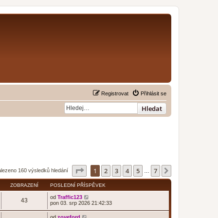
Registrovat
Přihlásit se
Hledat
Stránka
1
z
7
1
2
3
4
5
7
Další
lezeno 160 výsledků hledání
…
ZOBRAZENÍ
POSLEDNÍ PŘÍSPĚVEK
od
Traffic123
43
pon 03. srp 2026 21:42:33
od
zoyeford