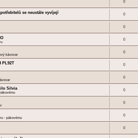
0
otřebitelů se neustále vyvíjejí
0
0
NO
0
vu
0
ový kávovar
TH PL92T
0
0
kávovar
lo Silvia
0
 pákovému
0
u
0
ru - pákovému
0