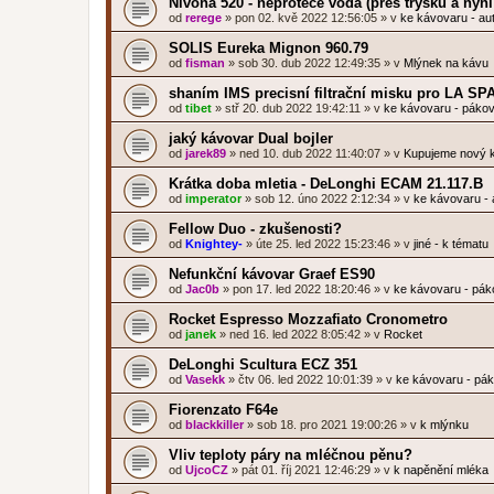
Nivona 520 - neproteče voda (přes trysku a nyní
od
rerege
»
pon 02. kvě 2022 12:56:05
» v
ke kávovaru - au
SOLIS Eureka Mignon 960.79
od
fisman
»
sob 30. dub 2022 12:49:35
» v
Mlýnek na kávu
shaním IMS precisní filtrační misku pro LA S
od
tibet
»
stř 20. dub 2022 19:42:11
» v
ke kávovaru - páko
jaký kávovar Dual bojler
od
jarek89
»
ned 10. dub 2022 11:40:07
» v
Kupujeme nový 
Krátka doba mletia - DeLonghi ECAM 21.117.B
od
imperator
»
sob 12. úno 2022 2:12:34
» v
ke kávovaru -
Fellow Duo - zkušenosti?
od
Knightey-
»
úte 25. led 2022 15:23:46
» v
jiné - k tématu
Nefunkční kávovar Graef ES90
od
Jac0b
»
pon 17. led 2022 18:20:46
» v
ke kávovaru - pá
Rocket Espresso Mozzafiato Cronometro
od
janek
»
ned 16. led 2022 8:05:42
» v
Rocket
DeLonghi Scultura ECZ 351
od
Vasekk
»
čtv 06. led 2022 10:01:39
» v
ke kávovaru - pá
Fiorenzato F64e
od
blackkiller
»
sob 18. pro 2021 19:00:26
» v
k mlýnku
Vliv teploty páry na mléčnou pěnu?
od
UjcoCZ
»
pát 01. říj 2021 12:46:29
» v
k napěnění mléka