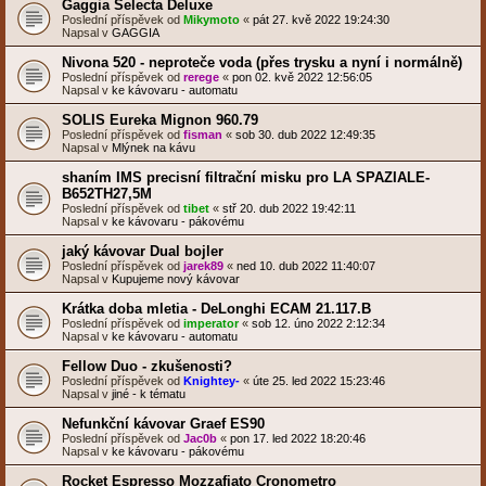
Gaggia Selecta Deluxe
Poslední příspěvek od
Mikymoto
«
pát 27. kvě 2022 19:24:30
Napsal v
GAGGIA
Nivona 520 - neproteče voda (přes trysku a nyní i normálně)
Poslední příspěvek od
rerege
«
pon 02. kvě 2022 12:56:05
Napsal v
ke kávovaru - automatu
SOLIS Eureka Mignon 960.79
Poslední příspěvek od
fisman
«
sob 30. dub 2022 12:49:35
Napsal v
Mlýnek na kávu
shaním IMS precisní filtrační misku pro LA SPAZIALE-
B652TH27,5M
Poslední příspěvek od
tibet
«
stř 20. dub 2022 19:42:11
Napsal v
ke kávovaru - pákovému
jaký kávovar Dual bojler
Poslední příspěvek od
jarek89
«
ned 10. dub 2022 11:40:07
Napsal v
Kupujeme nový kávovar
Krátka doba mletia - DeLonghi ECAM 21.117.B
Poslední příspěvek od
imperator
«
sob 12. úno 2022 2:12:34
Napsal v
ke kávovaru - automatu
Fellow Duo - zkušenosti?
Poslední příspěvek od
Knightey-
«
úte 25. led 2022 15:23:46
Napsal v
jiné - k tématu
Nefunkční kávovar Graef ES90
Poslední příspěvek od
Jac0b
«
pon 17. led 2022 18:20:46
Napsal v
ke kávovaru - pákovému
Rocket Espresso Mozzafiato Cronometro