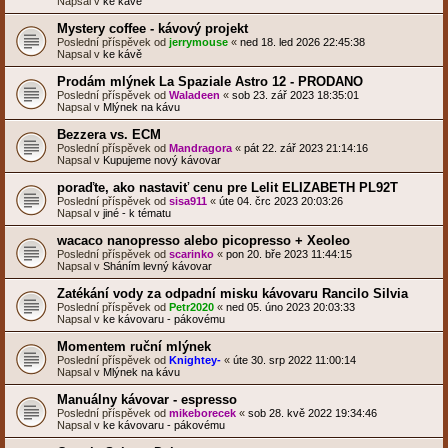
Napsal v
ke kávě
Mystery coffee - kávový projekt
Poslední příspěvek od
jerrymouse
«
ned 18. led 2026 22:45:38
Napsal v
ke kávě
Prodám mlýnek La Spaziale Astro 12 - PRODANO
Poslední příspěvek od
Waladeen
«
sob 23. zář 2023 18:35:01
Napsal v
Mlýnek na kávu
Bezzera vs. ECM
Poslední příspěvek od
Mandragora
«
pát 22. zář 2023 21:14:16
Napsal v
Kupujeme nový kávovar
poraďte, ako nastaviť cenu pre Lelit ELIZABETH PL92T
Poslední příspěvek od
sisa911
«
úte 04. črc 2023 20:03:26
Napsal v
jiné - k tématu
wacaco nanopresso alebo picopresso + Xeoleo
Poslední příspěvek od
scarinko
«
pon 20. bře 2023 11:44:15
Napsal v
Sháním levný kávovar
Zatékání vody za odpadní misku kávovaru Rancilo Silvia
Poslední příspěvek od
Petr2020
«
ned 05. úno 2023 20:03:33
Napsal v
ke kávovaru - pákovému
Momentem ruční mlýnek
Poslední příspěvek od
Knightey-
«
úte 30. srp 2022 11:00:14
Napsal v
Mlýnek na kávu
Manuálny kávovar - espresso
Poslední příspěvek od
mikeborecek
«
sob 28. kvě 2022 19:34:46
Napsal v
ke kávovaru - pákovému