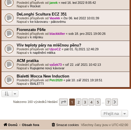
Poslední příspěvek od
janek
«
ned 16. led 2022 8:05:42
Napsal v
Rocket
DeLonghi Scultura ECZ 351
Poslední příspěvek od
Vasekk
«
čtv 06. led 2022 10:01:39
Napsal v
ke kávovaru - pákovému
Fiorenzato F64e
Poslední příspěvek od
blackkiller
«
sob 18. pro 2021 19:00:26
Napsal v
k mlýnku
Vliv teploty páry na mléčnou pěnu?
Poslední příspěvek od
UjcoCZ
«
pát 01. říj 2021 12:46:29
Napsal v
k napěnění mléka
ACM pratika
Poslední příspěvek od
vašek73
«
stř 22. zář 2021 10:42:13
Napsal v
Kupujeme nový kávovar
Bialetti Mocca New Induction
Poslední příspěvek od
Petr2020
«
pát 10. zář 2021 19:18:51
Napsal v
BIALETTI
Stránka
1
z
7
1
2
3
4
5
7
Další
Nalezeno 160 výsledků hledání
…
Přejít na
Domů
Obsah fora
Smazat cookies
Všechny časy jsou v
UTC+02:00