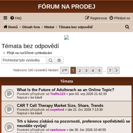
FÓRUM NA PRODEJ
FAQ
Registrovat
Přihlásit se
H
Domů
Obsah fora
Hledat
Témata bez odpovědí
l
e
Témata bez odpovědí
d
Přejít na rozšířené vyhledávání
a
Hledat
Pokročilé hledání
t
Stránka
1
z
7
1
2
3
4
5
7
Další
Nalezeno 160 výsledků hledání
…
Témata
What Is the Future of Adultsrach as an Online Topic?
Poslední příspěvek od
Traffic123
«
pon 03. srp 2026 21:42:33
Napsal v
ke kávě
CAR T Cell Therapy Market Size, Share, Trends
Poslední příspěvek od
zoyeford
«
úte 21. črc 2026 7:13:30
Napsal v
ke kávě
Trh s kávou získává na pozornosti, preference spotřebitelů se
neustále vyvíjejí
Poslední příspěvek od
ramfuture
«
úte 30. čer 2026 10:40:55