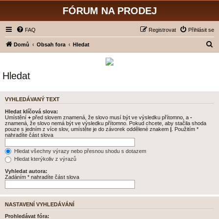
FÓRUM NA PRODEJ
FAQ
Registrovat
Přihlásit se
H
Domů
Obsah fora
Hledat
l
e
Hledat
d
a
VYHLEDÁVANÝ TEXT
t
Hledat klíčová slova:
Umístění
+
před slovem znamená, že slovo musí být ve výsledku přítomno, a
-
znamená, že slovo nemá být ve výsledku přítomno. Pokud chcete, aby stačila shoda
pouze s jedním z více slov, umístěte je do závorek oddělené znakem
|
. Použitím *
nahradíte část slova
Hledat všechny výrazy nebo přesnou shodu s dotazem
Hledat kterýkoliv z výrazů
Vyhledat autora:
Zadáním * nahradíte část slova
NASTAVENÍ VYHLEDÁVÁNÍ
Prohledávat fóra: