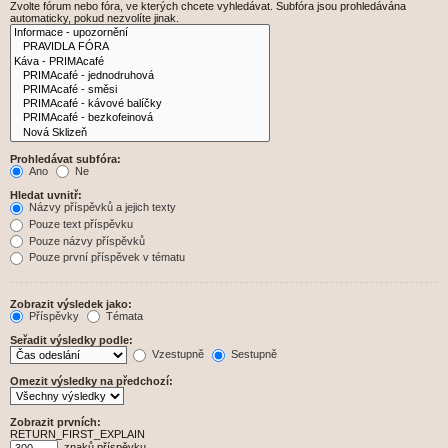
Zvolte fórum nebo fóra, ve kterých chcete vyhledávat. Subfóra jsou prohledávána
automaticky, pokud nezvolíte jinak.
Prohledávat subfóra:
Ano
Ne
Hledat uvnitř:
Názvy příspěvků a jejich texty
Pouze text příspěvku
Pouze názvy příspěvků
Pouze první příspěvek v tématu
Zobrazit výsledek jako:
Příspěvky
Témata
Seřadit výsledky podle:
Vzestupně
Sestupně
Omezit výsledky na předchozí:
Zobrazit prvních:
RETURN_FIRST_EXPLAIN
znaků příspěvku