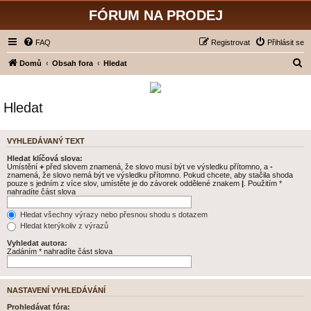
FÓRUM NA PRODEJ
FAQ
Registrovat
Přihlásit se
H
Domů
Obsah fora
Hledat
l
e
Hledat
d
a
VYHLEDÁVANÝ TEXT
t
Hledat klíčová slova:
Umístění
+
před slovem znamená, že slovo musí být ve výsledku přítomno, a
-
znamená, že slovo nemá být ve výsledku přítomno. Pokud chcete, aby stačila shoda
pouze s jedním z více slov, umístěte je do závorek oddělené znakem
|
. Použitím *
nahradíte část slova
Hledat všechny výrazy nebo přesnou shodu s dotazem
Hledat kterýkoliv z výrazů
Vyhledat autora:
Zadáním * nahradíte část slova
NASTAVENÍ VYHLEDÁVÁNÍ
Prohledávat fóra: