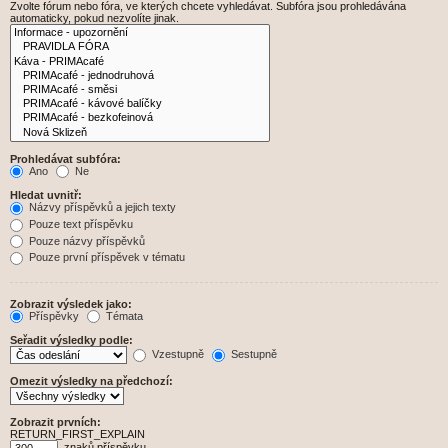
Zvolte fórum nebo fóra, ve kterých chcete vyhledávat. Subfóra jsou prohledávána
automaticky, pokud nezvolíte jinak.
Prohledávat subfóra:
Ano
Ne
Hledat uvnitř:
Názvy příspěvků a jejich texty
Pouze text příspěvku
Pouze názvy příspěvků
Pouze první příspěvek v tématu
Zobrazit výsledek jako:
Příspěvky
Témata
Seřadit výsledky podle:
Vzestupně
Sestupně
Omezit výsledky na předchozí:
Zobrazit prvních:
RETURN_FIRST_EXPLAIN
znaků příspěvku