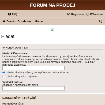
FÓRUM NA PRODEJ
FAQ
Registrovat
Přihlásit se
H
Domů
Obsah fora
Hledat
l
e
Hledat
d
a
VYHLEDÁVANÝ TEXT
t
Hledat klíčová slova:
Umístění
+
před slovem znamená, že slovo musí být ve výsledku přítomno, a
-
znamená, že slovo nemá být ve výsledku přítomno. Pokud chcete, aby stačila shoda
pouze s jedním z více slov, umístěte je do závorek oddělené znakem
|
. Použitím *
nahradíte část slova
Hledat všechny výrazy nebo přesnou shodu s dotazem
Hledat kterýkoliv z výrazů
Vyhledat autora:
Zadáním * nahradíte část slova
NASTAVENÍ VYHLEDÁVÁNÍ
Prohledávat fóra: