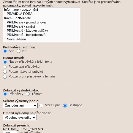
Zvolte fórum nebo fóra, ve kterých chcete vyhledávat. Subfóra jsou prohledávána
automaticky, pokud nezvolíte jinak.
Prohledávat subfóra:
Ano
Ne
Hledat uvnitř:
Názvy příspěvků a jejich texty
Pouze text příspěvku
Pouze názvy příspěvků
Pouze první příspěvek v tématu
Zobrazit výsledek jako:
Příspěvky
Témata
Seřadit výsledky podle:
Vzestupně
Sestupně
Omezit výsledky na předchozí:
Zobrazit prvních:
RETURN_FIRST_EXPLAIN
znaků příspěvku