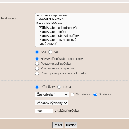
rohledávána
Ano
Ne
Názvy příspěvků a jejich texty
Pouze text příspěvku
Pouze názvy příspěvků
Pouze první příspěvek v tématu
Příspěvky
Témata
Vzestupně
Sestupně
znaků příspěvku