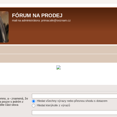
FÓRUM NA PRODEJ
mail na administrátora: primacafe@seznam.cz
tomno, a
-
znamená, že
Hledat všechny výrazy nebo přesnou shodu s dotazem
a pouze s jedním z
díte část slova
Hledat kterýkoliv z výrazů