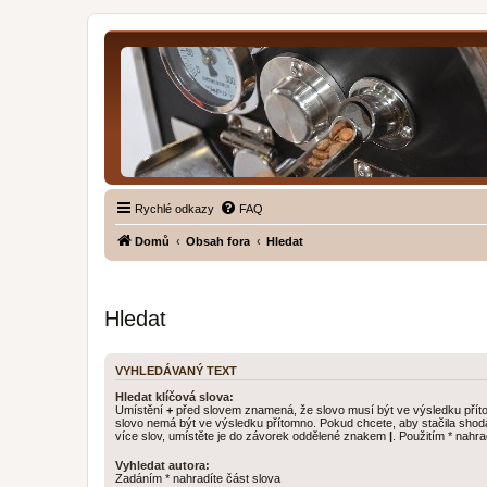
Rychlé odkazy
FAQ
Domů
Obsah fora
Hledat
Hledat
VYHLEDÁVANÝ TEXT
Hledat klíčová slova:
Umístění
+
před slovem znamená, že slovo musí být ve výsledku pří
slovo nemá být ve výsledku přítomno. Pokud chcete, aby stačila shod
více slov, umístěte je do závorek oddělené znakem
|
. Použitím * nahra
Vyhledat autora:
Zadáním * nahradíte část slova