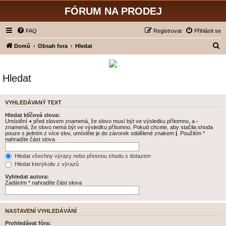
FÓRUM NA PRODEJ
FAQ
Registrovat
Přihlásit se
H
Domů
Obsah fora
Hledat
l
e
Hledat
d
a
VYHLEDÁVANÝ TEXT
t
Hledat klíčová slova:
Umístění
+
před slovem znamená, že slovo musí být ve výsledku přítomno, a
-
znamená, že slovo nemá být ve výsledku přítomno. Pokud chcete, aby stačila shoda
pouze s jedním z více slov, umístěte je do závorek oddělené znakem
|
. Použitím *
nahradíte část slova
Hledat všechny výrazy nebo přesnou shodu s dotazem
Hledat kterýkoliv z výrazů
Vyhledat autora:
Zadáním * nahradíte část slova
NASTAVENÍ VYHLEDÁVÁNÍ
Prohledávat fóra: