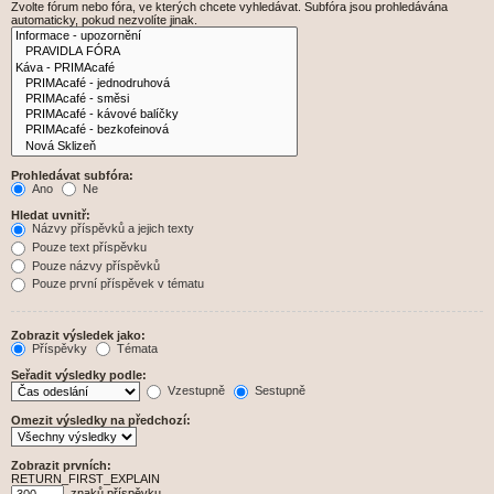
Zvolte fórum nebo fóra, ve kterých chcete vyhledávat. Subfóra jsou prohledávána
automaticky, pokud nezvolíte jinak.
Prohledávat subfóra:
Ano
Ne
Hledat uvnitř:
Názvy příspěvků a jejich texty
Pouze text příspěvku
Pouze názvy příspěvků
Pouze první příspěvek v tématu
Zobrazit výsledek jako:
Příspěvky
Témata
Seřadit výsledky podle:
Vzestupně
Sestupně
Omezit výsledky na předchozí:
Zobrazit prvních:
RETURN_FIRST_EXPLAIN
znaků příspěvku