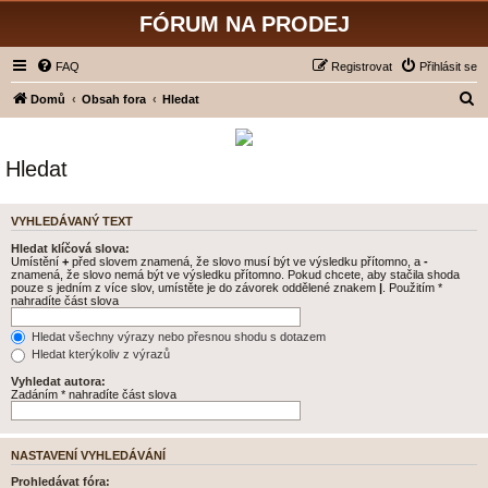
FÓRUM NA PRODEJ
FAQ
Registrovat
Přihlásit se
H
Domů
Obsah fora
Hledat
l
e
Hledat
d
a
VYHLEDÁVANÝ TEXT
t
Hledat klíčová slova:
Umístění
+
před slovem znamená, že slovo musí být ve výsledku přítomno, a
-
znamená, že slovo nemá být ve výsledku přítomno. Pokud chcete, aby stačila shoda
pouze s jedním z více slov, umístěte je do závorek oddělené znakem
|
. Použitím *
nahradíte část slova
Hledat všechny výrazy nebo přesnou shodu s dotazem
Hledat kterýkoliv z výrazů
Vyhledat autora:
Zadáním * nahradíte část slova
NASTAVENÍ VYHLEDÁVÁNÍ
Prohledávat fóra: