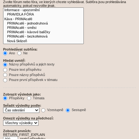
Zvolte fórum nebo fóra, ve kterých chcete vyhledávat. Subfóra jsou prohledávána
automaticky, pokud nezvolíte jinak.
Prohledávat subfóra:
Ano
Ne
Hledat uvnitř:
Názvy příspěvků a jejich texty
Pouze text příspěvku
Pouze názvy příspěvků
Pouze první příspěvek v tématu
Zobrazit výsledek jako:
Příspěvky
Témata
Seřadit výsledky podle:
Vzestupně
Sestupně
Omezit výsledky na předchozí:
Zobrazit prvních:
RETURN_FIRST_EXPLAIN
znaků příspěvku