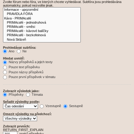
Zvolte fórum nebo fóra, ve kterých chcete vyhledávat. Subfóra jsou prohledávána
automaticky, pokud nezvolíte jinak.
Prohledávat subfóra:
Ano
Ne
Hledat uvnitř:
Názvy příspěvků a jejich texty
Pouze text příspěvku
Pouze názvy příspěvků
Pouze první příspěvek v tématu
Zobrazit výsledek jako:
Příspěvky
Témata
Seřadit výsledky podle:
Vzestupně
Sestupně
Omezit výsledky na předchozí:
Zobrazit prvních:
RETURN_FIRST_EXPLAIN
znaků příspěvku