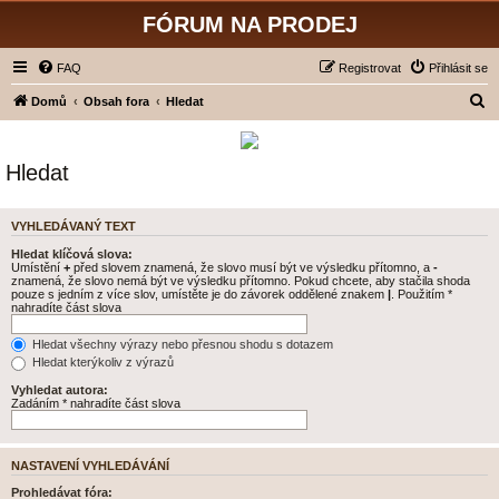
FÓRUM NA PRODEJ
FAQ
Registrovat
Přihlásit se
H
Domů
Obsah fora
Hledat
l
e
Hledat
d
a
VYHLEDÁVANÝ TEXT
t
Hledat klíčová slova:
Umístění
+
před slovem znamená, že slovo musí být ve výsledku přítomno, a
-
znamená, že slovo nemá být ve výsledku přítomno. Pokud chcete, aby stačila shoda
pouze s jedním z více slov, umístěte je do závorek oddělené znakem
|
. Použitím *
nahradíte část slova
Hledat všechny výrazy nebo přesnou shodu s dotazem
Hledat kterýkoliv z výrazů
Vyhledat autora:
Zadáním * nahradíte část slova
NASTAVENÍ VYHLEDÁVÁNÍ
Prohledávat fóra: