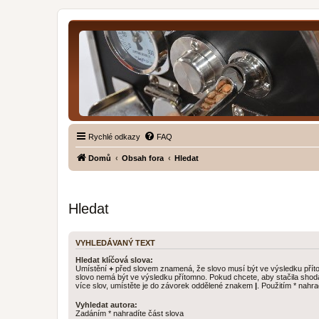
Rychlé odkazy
FAQ
Domů
Obsah fora
Hledat
Hledat
VYHLEDÁVANÝ TEXT
Hledat klíčová slova:
Umístění
+
před slovem znamená, že slovo musí být ve výsledku pří
slovo nemá být ve výsledku přítomno. Pokud chcete, aby stačila shod
více slov, umístěte je do závorek oddělené znakem
|
. Použitím * nahra
Vyhledat autora:
Zadáním * nahradíte část slova