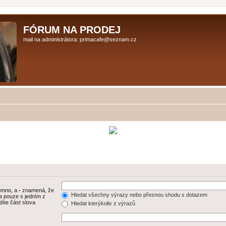
FÓRUM NA PRODEJ
mail na administrátora: primacafe@seznam.cz
tomno, a
-
znamená, že
Hledat všechny výrazy nebo přesnou shodu s dotazem
a pouze s jedním z
díte část slova
Hledat kterýkoliv z výrazů