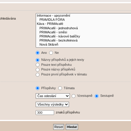
rohledávána
Ano
Ne
Názvy příspěvků a jejich texty
Pouze text příspěvku
Pouze názvy příspěvků
Pouze první příspěvek v tématu
Příspěvky
Témata
Vzestupně
Sestupně
znaků příspěvku