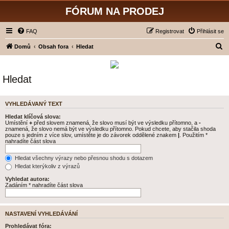
FÓRUM NA PRODEJ
FAQ
Registrovat
Přihlásit se
H
Domů
Obsah fora
Hledat
l
e
Hledat
d
a
VYHLEDÁVANÝ TEXT
t
Hledat klíčová slova:
Umístění
+
před slovem znamená, že slovo musí být ve výsledku přítomno, a
-
znamená, že slovo nemá být ve výsledku přítomno. Pokud chcete, aby stačila shoda
pouze s jedním z více slov, umístěte je do závorek oddělené znakem
|
. Použitím *
nahradíte část slova
Hledat všechny výrazy nebo přesnou shodu s dotazem
Hledat kterýkoliv z výrazů
Vyhledat autora:
Zadáním * nahradíte část slova
NASTAVENÍ VYHLEDÁVÁNÍ
Prohledávat fóra: