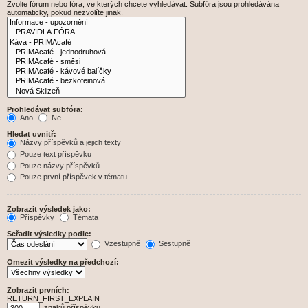
Zvolte fórum nebo fóra, ve kterých chcete vyhledávat. Subfóra jsou prohledávána
automaticky, pokud nezvolíte jinak.
Prohledávat subfóra:
Ano
Ne
Hledat uvnitř:
Názvy příspěvků a jejich texty
Pouze text příspěvku
Pouze názvy příspěvků
Pouze první příspěvek v tématu
Zobrazit výsledek jako:
Příspěvky
Témata
Seřadit výsledky podle:
Vzestupně
Sestupně
Omezit výsledky na předchozí:
Zobrazit prvních:
RETURN_FIRST_EXPLAIN
znaků příspěvku