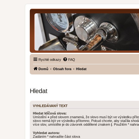
Rychlé odkazy
FAQ
Domů
Obsah fora
Hledat
Hledat
VYHLEDÁVANÝ TEXT
Hledat klíčová slova:
Umístění
+
před slovem znamená, že slovo musí být ve výsledku pří
slovo nemá být ve výsledku přítomno. Pokud chcete, aby stačila shod
více slov, umístěte je do závorek oddělené znakem
|
. Použitím * nahra
Vyhledat autora:
Zadáním * nahradíte část slova