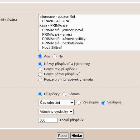
rohledávána
Ano
Ne
Názvy příspěvků a jejich texty
Pouze text příspěvku
Pouze názvy příspěvků
Pouze první příspěvek v tématu
Příspěvky
Témata
Vzestupně
Sestupně
znaků příspěvku