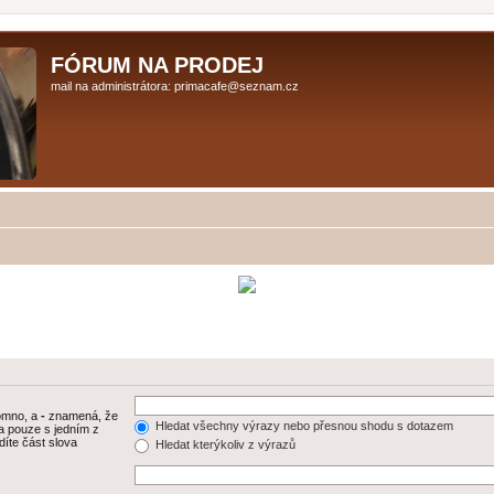
FÓRUM NA PRODEJ
mail na administrátora: primacafe@seznam.cz
tomno, a
-
znamená, že
Hledat všechny výrazy nebo přesnou shodu s dotazem
a pouze s jedním z
díte část slova
Hledat kterýkoliv z výrazů