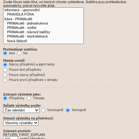
Zvolte fórum nebo fóra, ve kterých chcete vyhledávat. Subfóra jsou prohledávána
automaticky, pokud nezvolíte jinak.
Prohledávat subfóra:
Ano
Ne
Hledat uvnitř:
Názvy příspěvků a jejich texty
Pouze text příspěvku
Pouze názvy příspěvků
Pouze první příspěvek v tématu
Zobrazit výsledek jako:
Příspěvky
Témata
Seřadit výsledky podle:
Vzestupně
Sestupně
Omezit výsledky na předchozí:
Zobrazit prvních:
RETURN_FIRST_EXPLAIN
znaků příspěvku