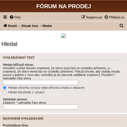
FÓRUM NA PRODEJ
FAQ
Registrovat
Přihlásit se
H
Domů
Obsah fora
Hledat
l
e
Hledat
d
a
VYHLEDÁVANÝ TEXT
t
Hledat klíčová slova:
Umístění
+
před slovem znamená, že slovo musí být ve výsledku přítomno, a
-
znamená, že slovo nemá být ve výsledku přítomno. Pokud chcete, aby stačila shoda
pouze s jedním z více slov, umístěte je do závorek oddělené znakem
|
. Použitím *
nahradíte část slova
Hledat všechny výrazy nebo přesnou shodu s dotazem
Hledat kterýkoliv z výrazů
Vyhledat autora:
Zadáním * nahradíte část slova
NASTAVENÍ VYHLEDÁVÁNÍ
Prohledávat fóra: