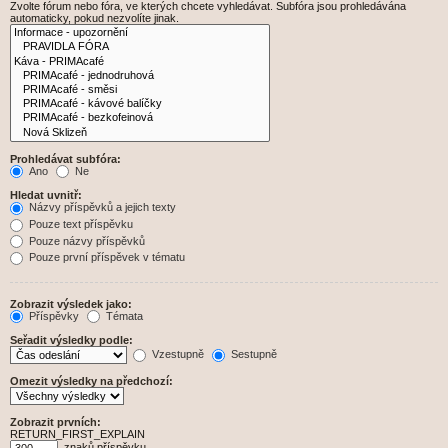
Zvolte fórum nebo fóra, ve kterých chcete vyhledávat. Subfóra jsou prohledávána
automaticky, pokud nezvolíte jinak.
Prohledávat subfóra:
Ano
Ne
Hledat uvnitř:
Názvy příspěvků a jejich texty
Pouze text příspěvku
Pouze názvy příspěvků
Pouze první příspěvek v tématu
Zobrazit výsledek jako:
Příspěvky
Témata
Seřadit výsledky podle:
Vzestupně
Sestupně
Omezit výsledky na předchozí:
Zobrazit prvních:
RETURN_FIRST_EXPLAIN
znaků příspěvku