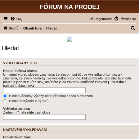
FÓRUM NA PRODEJ
FAQ
Registrovat
Přihlásit se
H
Domů
Obsah fora
Hledat
l
e
Hledat
d
a
VYHLEDÁVANÝ TEXT
t
Hledat klíčová slova:
Umístění
+
před slovem znamená, že slovo musí být ve výsledku přítomno, a
-
znamená, že slovo nemá být ve výsledku přítomno. Pokud chcete, aby stačila shoda
pouze s jedním z více slov, umístěte je do závorek oddělené znakem
|
. Použitím *
nahradíte část slova
Hledat všechny výrazy nebo přesnou shodu s dotazem
Hledat kterýkoliv z výrazů
Vyhledat autora:
Zadáním * nahradíte část slova
NASTAVENÍ VYHLEDÁVÁNÍ
Prohledávat fóra: