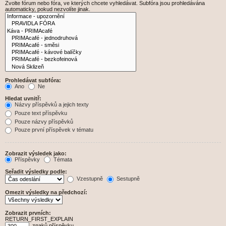
Zvolte fórum nebo fóra, ve kterých chcete vyhledávat. Subfóra jsou prohledávána
automaticky, pokud nezvolíte jinak.
Prohledávat subfóra:
Ano
Ne
Hledat uvnitř:
Názvy příspěvků a jejich texty
Pouze text příspěvku
Pouze názvy příspěvků
Pouze první příspěvek v tématu
Zobrazit výsledek jako:
Příspěvky
Témata
Seřadit výsledky podle:
Vzestupně
Sestupně
Omezit výsledky na předchozí:
Zobrazit prvních:
RETURN_FIRST_EXPLAIN
znaků příspěvku