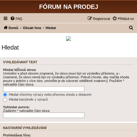
FÓRUM NA PRODEJ
FAQ
Registrovat
Přihlásit se
H
Domů
Obsah fora
Hledat
l
e
Hledat
d
a
VYHLEDÁVANÝ TEXT
t
Hledat klíčová slova:
Umístění
+
před slovem znamená, že slovo musí být ve výsledku přítomno, a
-
znamená, že slovo nemá být ve výsledku přítomno. Pokud chcete, aby stačila shoda
pouze s jedním z více slov, umístěte je do závorek oddělené znakem
|
. Použitím *
nahradíte část slova
Hledat všechny výrazy nebo přesnou shodu s dotazem
Hledat kterýkoliv z výrazů
Vyhledat autora:
Zadáním * nahradíte část slova
NASTAVENÍ VYHLEDÁVÁNÍ
Prohledávat fóra: