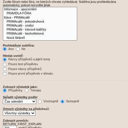
Zvolte fórum nebo fóra, ve kterých chcete vyhledávat. Subfóra jsou prohledávána
automaticky, pokud nezvolíte jinak.
Prohledávat subfóra:
Ano
Ne
Hledat uvnitř:
Názvy příspěvků a jejich texty
Pouze text příspěvku
Pouze názvy příspěvků
Pouze první příspěvek v tématu
Zobrazit výsledek jako:
Příspěvky
Témata
Seřadit výsledky podle:
Vzestupně
Sestupně
Omezit výsledky na předchozí:
Zobrazit prvních:
RETURN_FIRST_EXPLAIN
znaků příspěvku