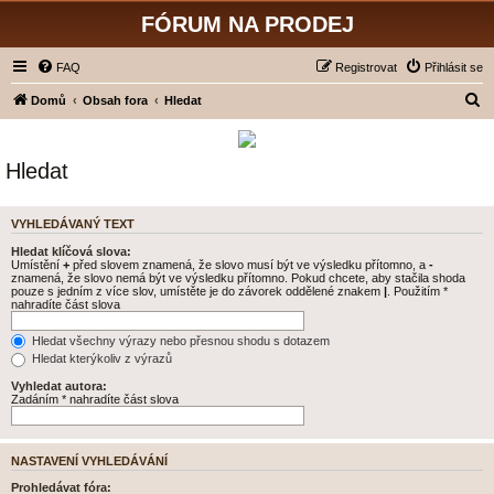
FÓRUM NA PRODEJ
FAQ
Registrovat
Přihlásit se
H
Domů
Obsah fora
Hledat
l
e
Hledat
d
a
VYHLEDÁVANÝ TEXT
t
Hledat klíčová slova:
Umístění
+
před slovem znamená, že slovo musí být ve výsledku přítomno, a
-
znamená, že slovo nemá být ve výsledku přítomno. Pokud chcete, aby stačila shoda
pouze s jedním z více slov, umístěte je do závorek oddělené znakem
|
. Použitím *
nahradíte část slova
Hledat všechny výrazy nebo přesnou shodu s dotazem
Hledat kterýkoliv z výrazů
Vyhledat autora:
Zadáním * nahradíte část slova
NASTAVENÍ VYHLEDÁVÁNÍ
Prohledávat fóra: