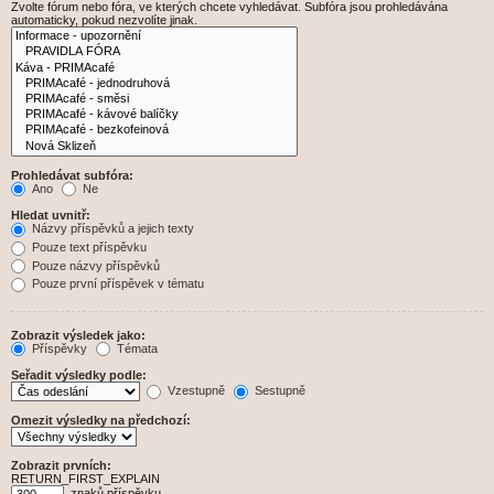
Zvolte fórum nebo fóra, ve kterých chcete vyhledávat. Subfóra jsou prohledávána
automaticky, pokud nezvolíte jinak.
Prohledávat subfóra:
Ano
Ne
Hledat uvnitř:
Názvy příspěvků a jejich texty
Pouze text příspěvku
Pouze názvy příspěvků
Pouze první příspěvek v tématu
Zobrazit výsledek jako:
Příspěvky
Témata
Seřadit výsledky podle:
Vzestupně
Sestupně
Omezit výsledky na předchozí:
Zobrazit prvních:
RETURN_FIRST_EXPLAIN
znaků příspěvku