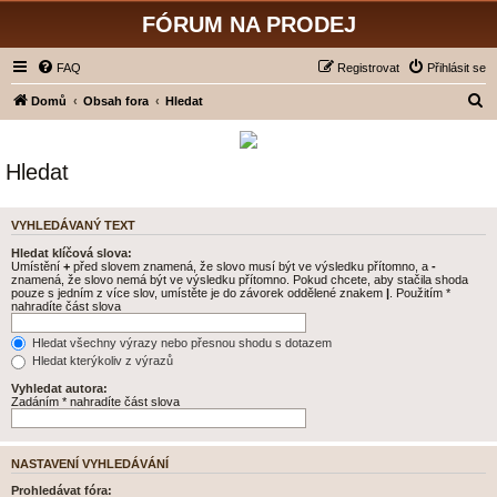
FÓRUM NA PRODEJ
FAQ
Registrovat
Přihlásit se
H
Domů
Obsah fora
Hledat
l
e
Hledat
d
a
VYHLEDÁVANÝ TEXT
t
Hledat klíčová slova:
Umístění
+
před slovem znamená, že slovo musí být ve výsledku přítomno, a
-
znamená, že slovo nemá být ve výsledku přítomno. Pokud chcete, aby stačila shoda
pouze s jedním z více slov, umístěte je do závorek oddělené znakem
|
. Použitím *
nahradíte část slova
Hledat všechny výrazy nebo přesnou shodu s dotazem
Hledat kterýkoliv z výrazů
Vyhledat autora:
Zadáním * nahradíte část slova
NASTAVENÍ VYHLEDÁVÁNÍ
Prohledávat fóra: