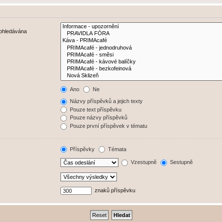
rohledávána
Ano
Ne
Názvy příspěvků a jejich texty
Pouze text příspěvku
Pouze názvy příspěvků
Pouze první příspěvek v tématu
Příspěvky
Témata
Vzestupně
Sestupně
znaků příspěvku