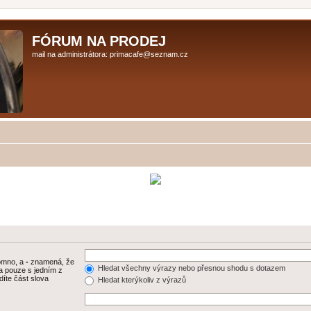
FÓRUM NA PRODEJ
mail na administrátora: primacafe@seznam.cz
tomno, a
-
znamená, že
Hledat všechny výrazy nebo přesnou shodu s dotazem
a pouze s jedním z
díte část slova
Hledat kterýkoliv z výrazů