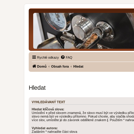
Rychlé odkazy
FAQ
Domů
Obsah fora
Hledat
Hledat
VYHLEDÁVANÝ TEXT
Hledat klíčová slova:
Umístění
+
před slovem znamená, že slovo musí být ve výsledku pří
slovo nemá být ve výsledku přítomno. Pokud chcete, aby stačila shod
více slov, umístěte je do závorek oddělené znakem
|
. Použitím * nahra
Vyhledat autora:
Zadáním * nahradíte část slova