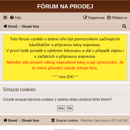
FÓRUM NA PRODEJ
FAQ
Registrovat
Přihlásit se
H
Domů
Obsah fora
l
Toto fórum vzniklo v dobré víře být pomocníkem začínajícím
e
kávičkářům s přípravou kávy espresso.
d
V první řadě poradit s výběrem kávovaru a dál v případě zájmu i
a
v začátcích s přípravou espressa.
t
Neřešte zde prosím nákup nepražené kávy a její zpracování. Je
to mimo původní záměr tohoto fóra.
* * * více ZDE * *
Smazat cookies
Chcete smazat všechna cookies z vašeho disku uložená tímto fórem?
Domů
Obsah fora
Smazat cookies
Všechny časy jsou v
UTC+02:00
*-*-*-*-*-*-*-*-*-*-*