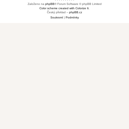
Založeno na
phpBB
® Forum Software © phpBB Limited
Color scheme created with Colorize It
.
Český překlad –
phpBB.cz
Soukromí
|
Podmínky