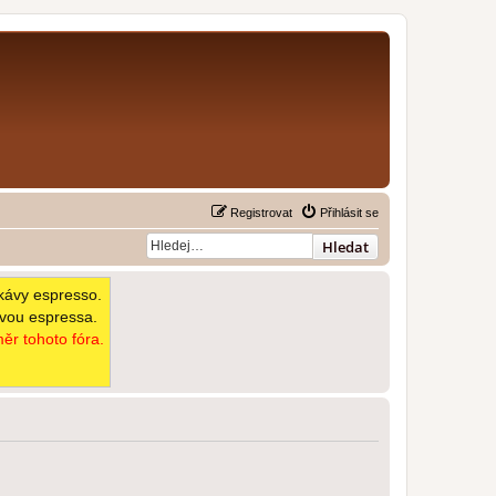
Registrovat
Přihlásit se
Hledat
kávy espresso.
avou espressa.
ěr tohoto fóra.