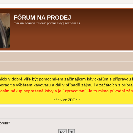
FÓRUM NA PRODEJ
mail na administrátora: primacafe@seznam.cz
niklo v dobré víře být pomocníkem začínajícím kávičkářům s přípravou 
poradit s výběrem kávovaru a dál v případě zájmu i v začátcích s přípr
osím nákup nepražené kávy a její zpracování. Je to mimo původní zám
* * * více ZDE * *
fórem?