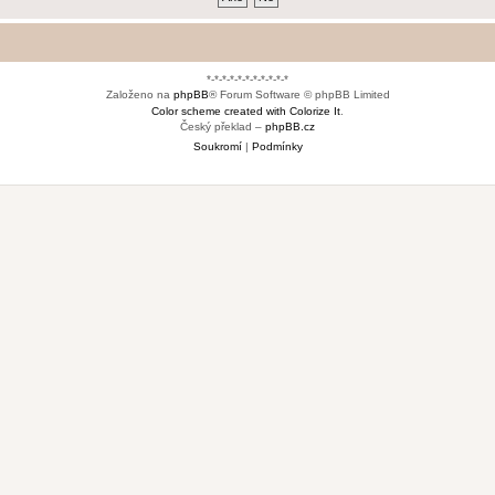
*-*-*-*-*-*-*-*-*-*-*
Založeno na
phpBB
® Forum Software © phpBB Limited
Color scheme created with Colorize It
.
Český překlad –
phpBB.cz
Soukromí
|
Podmínky