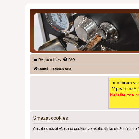
Rychlé odkazy
FAQ
Domů
Obsah fora
Toto fórum vz
V první řadě 
Neřešte zde pr
Smazat cookies
Chcete smazat všechna cookies z vašeho disku uložená tímto 