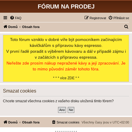
FÓRUM NA PRODEJ
FAQ
Registrovat
Přihlásit se
H
Domů
Obsah fora
l
Toto fórum vzniklo v dobré víře být pomocníkem začínajícím
e
kávičkářům s přípravou kávy espresso.
d
V první řadě poradit s výběrem kávovaru a dál v případě zájmu i
a
v začátcích s přípravou espressa.
t
Neřešte zde prosím nákup nepražené kávy a její zpracování. Je
to mimo původní záměr tohoto fóra.
* * * více ZDE * *
Smazat cookies
Chcete smazat všechna cookies z vašeho disku uložená tímto fórem?
Domů
Obsah fora
Smazat cookies
Všechny časy jsou v
UTC+02:00
*-*-*-*-*-*-*-*-*-*-*