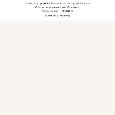
Založeno na
phpBB
® Forum Software © phpBB Limited
Color scheme created with Colorize It
.
Český překlad –
phpBB.cz
Soukromí
|
Podmínky